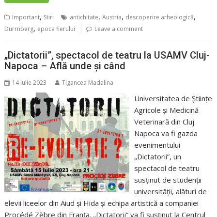
,
,
,
,
Important
Stiri
antichitate
Austria
descoperire arheologică
,
Dürrnberg
epoca fierului
Leave a comment
„Dictatorii”, spectacol de teatru la USAMV Cluj-
Napoca – Află unde și când
14 iulie 2023
Tigancea Madalina
Universitatea de Științe
Agricole și Medicină
Veterinară din Cluj
Napoca va fi gazda
evenimentului
„Dictatorii”, un
spectacol de teatru
susținut de studenții
universității, alături de
elevii liceelor din Aiud și Hida și echipa artistică a companiei
Procédé Zèbre din Franța. „Dictatorii” va fi susținut la Centrul