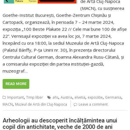
de Artă Cluj-Napoca
(MACN), cu susținerea
Goethe-Institut București, Goethe-Zentrum Chișinău și
Cartopack, organizează, în perioada 7 – 24 martie 2024,
expoziția „100 Beste Plakate 22 // Cele mai bune 100 de afișe
22”. Vernisajul expoziției va avea loc joi, 7 martie 2024,
începând cu ora 18:00, la sediul Muzeului de Artă Cluj-Napoca
(Palatul Bánffy, P-ța Unirii nr. 30), în prezența directorului
Centrului Cultural German, doamna Alexandra Rusu-Cătană, și
a comisarului expoziției din partea instituției-gazdă,
muzeograf…
READ MORE
,
,
,
,
,
,
Important
Timp liber
afis
Austria
elvetia
expozitie
Germania
,
MACN
Muzeul de Artă din Cluj-Napoca
Leave a comment
Arheologii au descoperit încălțămintea unui
copil din antichitate, veche de 2000 de ani