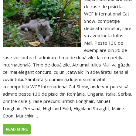
de rase de pisici la
WCF International Cat
Show, competiție
dedicată felinelor, care
va avea loc la Iulius
Mall. Peste 130 de
exemplare din 20 de
rase vor putea fi admirate timp de două zile, la competiția
internațională. Timp de două zile, Atriumul Iulius Mall va găzdui
cel mai elegant concurs, cu un „catwalk” în adevăratul sens al
cuvântului. Sâmbătă și duminică,clujenii sunt invitați
la competiția WCF International Cat Show, unde vor putea să
admire peste 130 de pisici din România, Ungaria, Italia, Serbia,
printre care și rase precum: British Longhair, Minuet
Longhair, Persană, Highland Fold, Highland Straight, Maine
Coon, Munchkin…
READ MORE