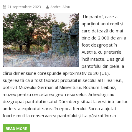
21 septembrie 2023
Andrei Albu
Un pantof, care a
aparținut unui copil și
care datează de mai
bine de 2.000 de ani a
fost dezgropat în
Austria, cu șireturile
încă intacte. Designul
pantofului din piele, a
cărui dimensiune corespunde aproximativ cu 30 (UE),
sugerează că a fost fabricat probabil în secolul al II-lea î.e.n.,
potrivit Muzeului German al Minieritului, Bochum-Leibniz,
muzeu pentru cercetarea geo-resurselor. Arheologii au
dezgropat pantoful în satul Dürrnberg situat la vest într-un loc
unde s-a exploatat sarea în epoca fierului. Sarea a ajutat
foarte mult la conservarea pantofului și l-a păstrat într-o…
READ MORE