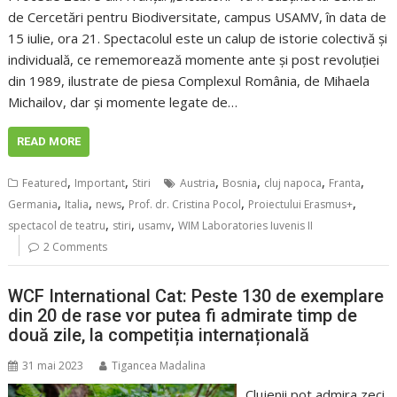
de Cercetări pentru Biodiversitate, campus USAMV, în data de
15 iulie, ora 21. Spectacolul este un calup de istorie colectivă și
individuală, ce rememorează momente ante și post revoluției
din 1989, ilustrate de piesa Complexul România, de Mihaela
Michailov, dar și momente legate de…
READ MORE
,
,
,
,
,
,
Featured
Important
Stiri
Austria
Bosnia
cluj napoca
Franta
,
,
,
,
,
Germania
Italia
news
Prof. dr. Cristina Pocol
Proiectului Erasmus+
,
,
,
spectacol de teatru
stiri
usamv
WIM Laboratories Iuvenis II
2 Comments
WCF International Cat: Peste 130 de exemplare
din 20 de rase vor putea fi admirate timp de
două zile, la competiția internațională
31 mai 2023
Tigancea Madalina
Clujenii pot admira zeci