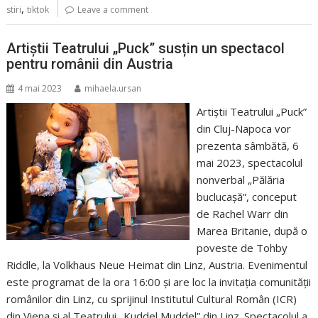
,
stiri
tiktok
Leave a comment
Artiștii Teatrului „Puck” susțin un spectacol
pentru românii din Austria
4 mai 2023
mihaela.ursan
Artiștii Teatrului „Puck”
din Cluj-Napoca vor
prezenta sâmbătă, 6
mai 2023, spectacolul
nonverbal „Pălăria
buclucașă”, conceput
de Rachel Warr din
Marea Britanie, după o
poveste de Tohby
Riddle, la Volkhaus Neue Heimat din Linz, Austria. Evenimentul
este programat de la ora 16:00 și are loc la invitația comunității
românilor din Linz, cu sprijinul Institutul Cultural Român (ICR)
din Viena și al Teatrului „Kuddel Muddel” din Linz. Spectacolul a