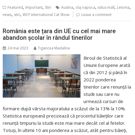
,
,
,
,
,
,
Featured
Important
Stiri
Austria
cluj napoca
iulius mall
Letonia
,
,
news
stiri
WCF International Cat Show
Leave a comment
România este țara din UE cu cel mai mare
abandon școlar în rândul tinerilor
24 mai 2023
Tigancea Madalina
Biroul de Statistică al
Uniunii Europene arată
că din 2012 și până în
2022 ponderea
tinerilor care renunță la
studii sau care nu
urmează cursuri de
formare după vârsta majoratului a scăzut de la 13% la 10%.
Statistica europeană precizează că procentul băieților care
renunță timpuriu la studii este mai mare decât cel al fetelor.
Totuși, în ultimii 10 ani ponderea a scăzut, atât pentru băieți,