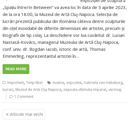
expoziției de sculptură
„Spațiu între/In Between” va avea loc în data de 5 aprilie 2023,
de la ora 18:00, la Muzeul de Artă Cluj-Napoca. Selecția de
lucrări prezintă publicului din România câteva dintre sculpturile
din oțel inoxidabil de diferite dimensiuni ale artistei, precum și
litografii de tip colaj. La deschidere vor lua cuvântul: dr. Lucian
Nastasă-Kovács, managerul Muzeului de Artă Cluj-Napoca,
conf. univ. dr. Bogdan Iacob, istoric de artă, Thomas
Emmerling, reprezentantul artistei în…
READ MORE
,
,
,
,
Important
Timp liber
Austria
expozitie
Gabriela von Habsburg
,
,
,
lucrari
Muzeul de Artă Cluj-Napoca
nepoata ultimului imparat
vernisaj
1 Comment
Navigare
Articole mai vechi
în
articole