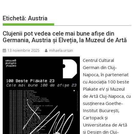
Etichetă:
Austria
Clujenii pot vedea cele mai bune afișe din
Germania, Austria și Elveția, la Muzeul de Artă
13 noiembrie 2025
mihaela.ursan
Centrul Cultural
German din Cluj-
Napoca, în parteneriat
cu Asociația 100 beste
Plakate eV și Muzeul
de Artă Cluj-Napoca, cu
susținerea Goethe-
Institut București,
Cartopack și
Universitatea de Artă
și Design din Cluj-