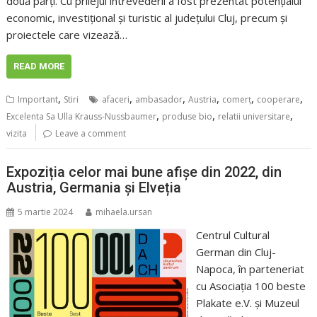
două părţi. Cu prilejul întrevederii a fost prezentat potenţialul
economic, investiţional și turistic al judeţului Cluj, precum și
proiectele care vizează…
READ MORE
,
,
,
,
,
,
Important
Stiri
afaceri
ambasador
Austria
comerț
cooperare
,
,
,
Excelenta Sa Ulla Krauss-Nussbaumer
produse bio
relatii universitare
vizita
Leave a comment
Expoziția celor mai bune afișe din 2022, din
Austria, Germania și Elveția
5 martie 2024
mihaela.ursan
Centrul Cultural
German din Cluj-
Napoca, în parteneriat
cu Asociația 100 beste
Plakate e.V. și Muzeul