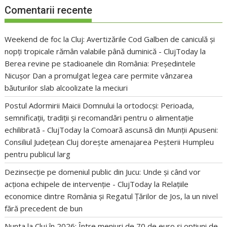
Comentarii recente
Weekend de foc la Cluj: Avertizările Cod Galben de caniculă și
nopți tropicale rămân valabile până duminică - ClujToday
la
Berea revine pe stadioanele din România: Președintele
Nicușor Dan a promulgat legea care permite vânzarea
băuturilor slab alcoolizate la meciuri
Postul Adormirii Maicii Domnului la ortodocși: Perioada,
semnificații, tradiții și recomandări pentru o alimentație
echilibrată - ClujToday
la
Comoară ascunsă din Munții Apuseni:
Consiliul Județean Cluj dorește amenajarea Peșterii Humpleu
pentru publicul larg
Dezinsecție pe domeniul public din Jucu: Unde și când vor
acționa echipele de intervenție - ClujToday
la
Relațiile
economice dintre România și Regatul Țărilor de Jos, la un nivel
fără precedent de bun
Nunta la Cluj în 2026: Între meniuri de 70 de euro și opțiuni de