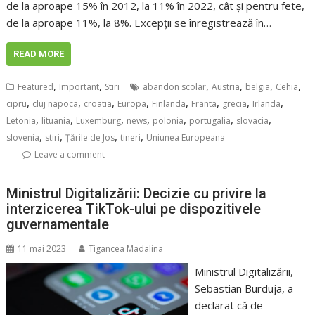
de la aproape 15% în 2012, la 11% în 2022, cât și pentru fete,
de la aproape 11%, la 8%. Excepții se înregistrează în…
READ MORE
,
,
,
,
,
,
Featured
Important
Stiri
abandon scolar
Austria
belgia
Cehia
,
,
,
,
,
,
,
,
cipru
cluj napoca
croatia
Europa
Finlanda
Franta
grecia
Irlanda
,
,
,
,
,
,
,
Letonia
lituania
Luxemburg
news
polonia
portugalia
slovacia
,
,
,
,
slovenia
stiri
Țările de Jos
tineri
Uniunea Europeana
Leave a comment
Ministrul Digitalizării: Decizie cu privire la
interzicerea TikTok-ului pe dispozitivele
guvernamentale
11 mai 2023
Tigancea Madalina
Ministrul Digitalizării,
Sebastian Burduja, a
declarat că de