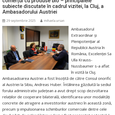
comerțul cu produse bio – principalele
subiecte discutate în cadrul vizitei, la Cluj, a
Ambasadorului Austriei
29 septembrie 2025
mihaela.ursan
Ambasadorul
Extraordinar şi
Plenipotenţiar al
Republicii Austria în
România, Excelenței Sa
Ulla Krauss-
Nussbaumer s-a aflat
în vizită la Cluj.
Ambasadoarea Austriei a fost însoțită de către Consul onorific
al Austriei la Sibiu, Andreas Huber. Întâlnirea găzduită la sediul
forului administrativ județean a avut drept scop dezvoltarea
relaţiilor de cooperare bilaterală, identificarea unor modalități
concrete de atragere a investitorilor austrieci în această zonă,
precum și impulsionarea schimburilor comerciale dintre cele