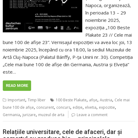
Napoca, organizează,
în perioada 13 – 29
noiembrie 2025,
expoziția „100 Beste
Plakate 23 // Cele mai
bune 100 de afișe 23”. Vernisajul expoziției va avea loc joi, 13
noiembrie 2025, începând cu ora 18:00, la sediul Muzeului de
Artă Cluj-Napoca (Palatul Bánffy, P-ța Unirii nr. 30). Competiția
„Cele mai bune 100 de afișe din Germania, Austria și Elveția”
este…
READ MORE
,
,
,
,
Important
Timp liber
100 Beste Plakate
afișe
Austria
Cele mai
,
,
,
,
,
,
bune 100 de afișe
concurent
concurs
ediţie
elvetia
expozitie
,
,
Germania
jurizare
muzeul de arta
Leave a comment
Relațiile universitare, cele de afaceri, dar și