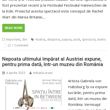
fost prezentat recent și la Festivalul Festivalul Hänneschen de
la Köln. Proiectul acestui spectacol este conceput de Rachel
Warr din Marea Britanie,…
READ MORE
,
,
,
,
,
,
Important
Stiri
Austria
diaspora
papusi
puck
spectacol
teatru
1 Comment
Nepoata ultimului împărat al Austriei expune,
pentru prima dată, într-un muzeu din România
4 aprilie 2023
mihaela.ursan
Artista Gabriela von
Habsburg își va expune
lucrările, pentru prima
dată, într-un muzeu din
România. Vernisajul