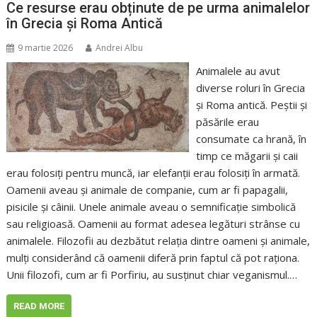
Ce resurse erau obținute de pe urma animalelor
în Grecia și Roma Antică
9 martie 2026
Andrei Albu
Animalele au avut
diverse roluri în Grecia
și Roma antică. Peștii și
păsările erau
consumate ca hrană, în
timp ce măgarii și caii
erau folosiți pentru muncă, iar elefanții erau folosiți în armată.
Oamenii aveau și animale de companie, cum ar fi papagalii,
pisicile și câinii. Unele animale aveau o semnificație simbolică
sau religioasă. Oamenii au format adesea legături strânse cu
animalele. Filozofii au dezbătut relația dintre oameni și animale,
mulți considerând că oamenii diferă prin faptul că pot raționa.
Unii filozofi, cum ar fi Porfiriu, au susținut chiar veganismul.…
READ MORE