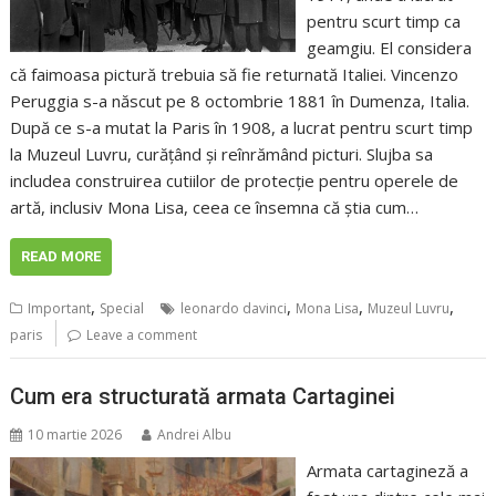
pentru scurt timp ca
geamgiu. El considera
că faimoasa pictură trebuia să fie returnată Italiei. Vincenzo
Peruggia s-a născut pe 8 octombrie 1881 în Dumenza, Italia.
După ce s-a mutat la Paris în 1908, a lucrat pentru scurt timp
la Muzeul Luvru, curățând și reînrămând picturi. Slujba sa
includea construirea cutiilor de protecție pentru operele de
artă, inclusiv Mona Lisa, ceea ce însemna că știa cum…
READ MORE
,
,
,
,
Important
Special
leonardo davinci
Mona Lisa
Muzeul Luvru
paris
Leave a comment
Cum era structurată armata Cartaginei
10 martie 2026
Andrei Albu
Armata cartagineză a