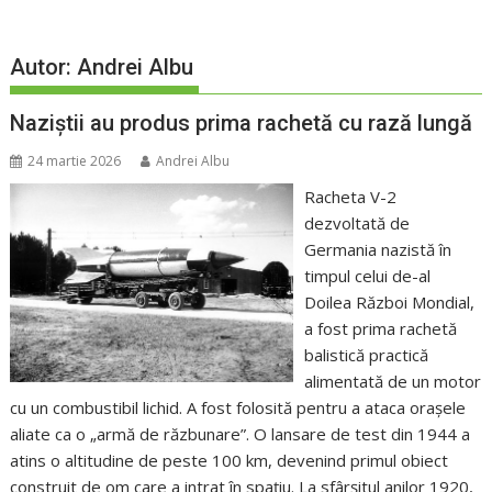
Autor:
Andrei Albu
Naziștii au produs prima rachetă cu rază lungă
24 martie 2026
Andrei Albu
Racheta V-2
dezvoltată de
Germania nazistă în
timpul celui de-al
Doilea Război Mondial,
a fost prima rachetă
balistică practică
alimentată de un motor
cu un combustibil lichid. A fost folosită pentru a ataca orașele
aliate ca o „armă de răzbunare”. O lansare de test din 1944 a
atins o altitudine de peste 100 km, devenind primul obiect
construit de om care a intrat în spațiu. La sfârșitul anilor 1920,