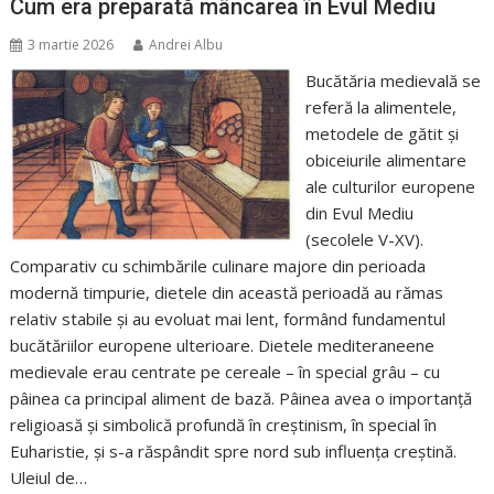
Cum era preparată mâncarea în Evul Mediu
3 martie 2026
Andrei Albu
Bucătăria medievală se
referă la alimentele,
metodele de gătit și
obiceiurile alimentare
ale culturilor europene
din Evul Mediu
(secolele V-XV).
Comparativ cu schimbările culinare majore din perioada
modernă timpurie, dietele din această perioadă au rămas
relativ stabile și au evoluat mai lent, formând fundamentul
bucătăriilor europene ulterioare. Dietele mediteraneene
medievale erau centrate pe cereale – în special grâu – cu
pâinea ca principal aliment de bază. Pâinea avea o importanță
religioasă și simbolică profundă în creștinism, în special în
Euharistie, și s-a răspândit spre nord sub influența creștină.
Uleiul de…