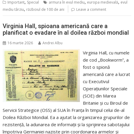
,
,
,
Important
Special
armura în evul mediu
europa medievală
evul
,
mediu târziu
războiul de 100 de ani
Leave a comment
Virginia Hall, spioana americană care a
planificat o evadare în al doilea război mondial
16 martie 2026
Andrei Albu
Virginia Hall, cu numele
de cod „Bookworm”, a
fost o spionă
americană care a lucrat
cu Executivul
Operațiunilor Speciale
(SOE) din Marea
Britanie și cu Biroul de
Servicii Strategice (OSS) al SUA în Franța în timpul celui de-al
Doilea Război Mondial. Ea a ajutat la organizarea grupurilor de
rezistență, la adunarea de informații și la sprijinirea sabotajului
împotriva Germaniei naziste prin coordonarea armelor și