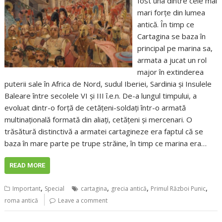
fost una dintre cele mai
mari forțe din lumea
antică. În timp ce
Cartagina se baza în
principal pe marina sa,
armata a jucat un rol
major în extinderea
puterii sale în Africa de Nord, sudul Iberiei, Sardinia și Insulele
Baleare între secolele VI și III î.e.n. De-a lungul timpului, a
evoluat dintr-o forță de cetățeni-soldați într-o armată
multinațională formată din aliați, cetățeni și mercenari. O
trăsătură distinctivă a armatei cartagineze era faptul că se
baza în mare parte pe trupe străine, în timp ce marina era…
READ MORE
,
,
,
,
Important
Special
cartagina
grecia antică
Primul Război Punic
roma antică
Leave a comment