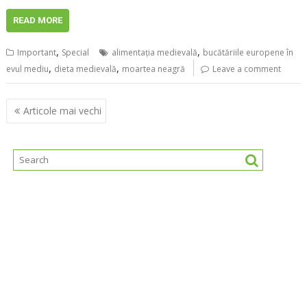
READ MORE
,
,
Important
Special
alimentația medievală
bucătăriile europene în
,
,
evul mediu
dieta medievală
moartea neagră
Leave a comment
Navigare
Articole mai vechi
în
articole