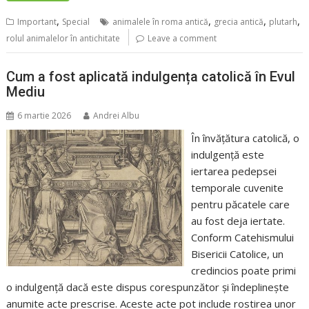
,
,
,
,
Important
Special
animalele în roma antică
grecia antică
plutarh
rolul animalelor în antichitate
Leave a comment
Cum a fost aplicată indulgența catolică în Evul
Mediu
6 martie 2026
Andrei Albu
În învățătura catolică, o
indulgență este
iertarea pedepsei
temporale cuvenite
pentru păcatele care
au fost deja iertate.
Conform Catehismului
Bisericii Catolice, un
credincios poate primi
o indulgență dacă este dispus corespunzător și îndeplinește
anumite acte prescrise. Aceste acte pot include rostirea unor