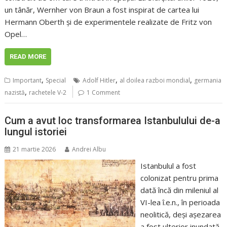
un tânăr, Wernher von Braun a fost inspirat de cartea lui
Hermann Oberth și de experimentele realizate de Fritz von
Opel…
READ MORE
,
,
,
Important
Special
Adolf Hitler
al doilea razboi mondial
germania
,
nazistă
rachetele V-2
1 Comment
Cum a avut loc transformarea Istanbulului de-a
lungul istoriei
21 martie 2026
Andrei Albu
Istanbulul a fost
colonizat pentru prima
dată încă din mileniul al
VI-lea î.e.n., în perioada
neolitică, deși așezarea
a fost ulterior inundată.