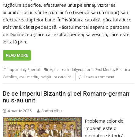
rugăciuni specifice, efectuarea unui pelerinaj, vizitarea
anumitor locuri sfinte (cum ar fi o biserică sau un cimitir) sau
efectuarea faptelor bune. În învățătura catolică, păcatul aduce
atât vină, cât și pedeapsă. Păcatul mortal separă o persoană
de Dumnezeu și are ca rezultat pedeapsa veșnică, care este
iertată prin…
READ MORE
,
,
Important
Special
Aplicarea indulgențelor în Evul Mediu
Biserica
,
,
Catolica
evul mediu
nvățătura catolică
Leave a comment
De ce Imperiul Bizantin și cel Romano-german
nu s-au unit
4 martie 2026
Andrei Albu
Problema celor doi
împărați este o
dezbatere istorică