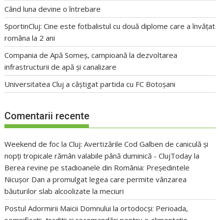
Când luna devine o întrebare
SportinCluj: Cine este fotbalistul cu două diplome care a învățat
româna la 2 ani
Compania de Apă Someș, campioană la dezvoltarea
infrastructurii de apă și canalizare
Universitatea Cluj a câștigat partida cu FC Botoșani
Comentarii recente
Weekend de foc la Cluj: Avertizările Cod Galben de caniculă și
nopți tropicale rămân valabile până duminică - ClujToday
la
Berea revine pe stadioanele din România: Președintele
Nicușor Dan a promulgat legea care permite vânzarea
băuturilor slab alcoolizate la meciuri
Postul Adormirii Maicii Domnului la ortodocși: Perioada,
semnificații, tradiții și recomandări pentru o alimentație