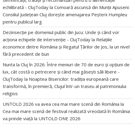
echilibrată - ClujToday
la
Comoară ascunsă din Munții Apuseni:
Consiliul Județean Cluj dorește amenajarea Peșterii Humpleu
pentru publicul larg
Dezinsecție pe domeniul public din Jucu: Unde și când vor
acționa echipele de intervenție - ClujToday
la
Relațiile
economice dintre România și Regatul Țărilor de Jos, la un nivel
fără precedent de bun
Nunta la Cluj în 2026: Între meniuri de 70 de euro și opțiuni de
lux, cât costă o petrecere și când mai găsești săli libere -
ClujToday
la
Noaptea Bisericilor: tradiția europeană care
transformă, în premieră, Clujul într-un traseu al patrimoniului
religios
UNTOLD 2026 va avea cea mai mare scenă din România
la
Cea mai mare scenă de festival realizată vreodată în România
va prinde viață la UNTOLD ONE 2026