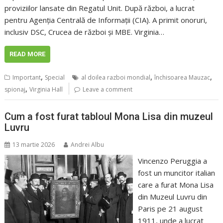
proviziilor lansate din Regatul Unit. După război, a lucrat
pentru Agenția Centrală de Informații (CIA). A primit onoruri,
inclusiv DSC, Crucea de război și MBE. Virginia…
READ MORE
,
,
,
Important
Special
al doilea razboi mondial
închisoarea Mauzac
,
spionaj
Virginia Hall
Leave a comment
Cum a fost furat tabloul Mona Lisa din muzeul
Luvru
13 martie 2026
Andrei Albu
Vincenzo Peruggia a
fost un muncitor italian
care a furat Mona Lisa
din Muzeul Luvru din
Paris pe 21 august
1911, unde a lucrat