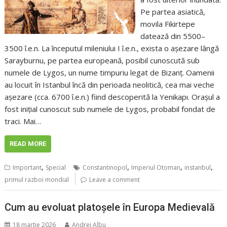
Pe partea asiatică,
movila Fikirtepe
datează din 5500–
3500 î.e.n. La începutul mileniului I î.e.n., exista o așezare lângă
Sarayburnu, pe partea europeană, posibil cunoscută sub
numele de Lygos, un nume timpuriu legat de Bizanț. Oamenii
au locuit în Istanbul încă din perioada neolitică, cea mai veche
așezare (cca. 6700 î.e.n.) fiind descoperită la Yenikapı. Orașul a
fost inițial cunoscut sub numele de Lygos, probabil fondat de
traci. Mai…
READ MORE
,
,
,
,
Important
Special
Constantinopol
Imperiul Otoman
instanbul
primul razboi mondial
Leave a comment
Cum au evoluat platoșele în Europa Medievală
18 martie 2026
Andrei Albu