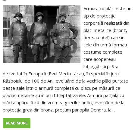
Armura cu plăci este un
tip de protecție
corporală realizată din
plăci metalice (bronz,
fier sau oțel) care în
cele din urmă formau
costume complete
care acopereau
întregul corp. S-a
dezvoltat în Europa în Evul Mediu târziu, în special în jurul
Războiului de 100 de Ani, evoluând de la vechile plăci purtate
peste zale într-o armură completă cu plăci, pe măsură ce
plăcile metalice au înlocuit treptat zalele. Armura parțială cu
plăci a apărut încă din vremea grecilor antici, evoluând de la
protecția grea din bronz, precum panoplia Dendra, la…
READ MORE