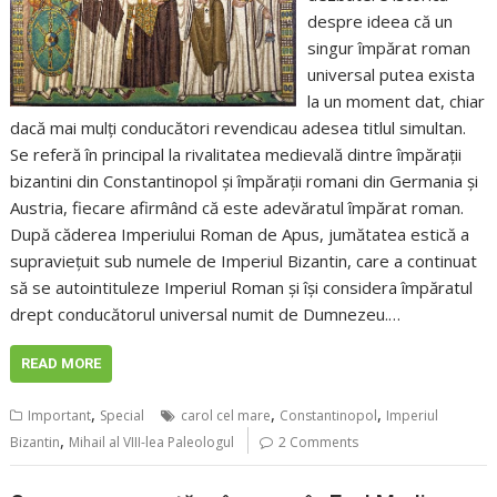
despre ideea că un
singur împărat roman
universal putea exista
la un moment dat, chiar
dacă mai mulți conducători revendicau adesea titlul simultan.
Se referă în principal la rivalitatea medievală dintre împărații
bizantini din Constantinopol și împărații romani din Germania și
Austria, fiecare afirmând că este adevăratul împărat roman.
După căderea Imperiului Roman de Apus, jumătatea estică a
supraviețuit sub numele de Imperiul Bizantin, care a continuat
să se autointituleze Imperiul Roman și își considera împăratul
drept conducătorul universal numit de Dumnezeu.…
READ MORE
,
,
,
Important
Special
carol cel mare
Constantinopol
Imperiul
,
Bizantin
Mihail al VIII-lea Paleologul
2 Comments