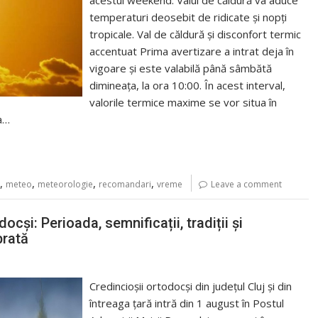
temperaturi deosebit de ridicate și nopți
tropicale. Val de căldură și disconfort termic
accentuat Prima avertizare a intrat deja în
vigoare și este valabilă până sâmbătă
dimineața, la ora 10:00. În acest interval,
valorile termice maxime se vor situa în
ea…
,
,
,
,
meteo
meteorologie
recomandari
vreme
Leave a comment
cși: Perioada, semnificații, tradiții și
brată
Credincioșii ortodocși din județul Cluj și din
întreaga țară intră din 1 august în Postul