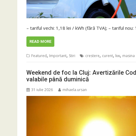
– tariful vechi: 1,18 lei / kWh (fără TVA); – tariful nou
READ MORE
,
,
,
,
,
Featured
Important
Stiri
crestere
curent
kw
masina 
Weekend de foc la Cluj: Avertizările Cod
valabile până duminică
31 iulie 2026
mihaela.ursan