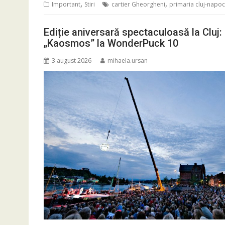
,
,
Important
Stiri
cartier Gheorgheni
primaria cluj-napo
Ediție aniversară spectaculoasă la Cluj:
„Kaosmos” la WonderPuck 10
3 august 2026
mihaela.ursan