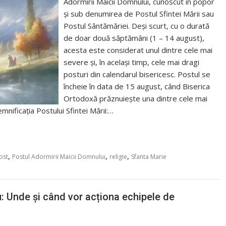
Adormirii Maicii Domnului, cunoscut în popor
și sub denumirea de Postul Sfintei Mării sau
Postul Sântămăriei. Deși scurt, cu o durată
de doar două săptămâni (1 – 14 august),
acesta este considerat unul dintre cele mai
severe și, în același timp, cele mai dragi
posturi din calendarul bisericesc. Postul se
încheie în data de 15 august, când Biserica
Ortodoxă prăznuiește una dintre cele mai
mnificația Postului Sfintei Mării:…
,
,
,
ost
Postul Adormirii Maicii Domnului
religie
Sfanta Marie
: Unde și când vor acționa echipele de