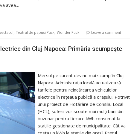
 va avea…
,
,
pectacol
Teatrul de papusi Puck
Wonder Puck
Leave a comment
electrice din Cluj-Napoca: Primăria scumpește
Mersul pe curent devine mai scump în Cluj-
Napoca. Administrația locală actualizează
tarifele pentru reîncărcarea vehiculelor
electrice în rețeaua publică a orașului. Potrivit
unui proiect de Hotărâre de Consiliu Local
(HCL), șoferii vor scoate mai mulți bani din
buzunar pentru fiecare kWh consumat la
stațiile gestionate de municipalitate. Cât va
costa un kWh la stațiile din oraș? Prețul