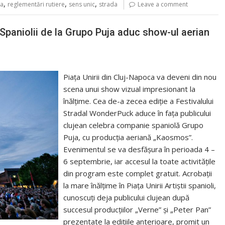
,
,
,
ca
reglementări rutiere
sens unic
strada
Leave a comment
 Spaniolii de la Grupo Puja aduc show-ul aerian
Piața Unirii din Cluj-Napoca va deveni din nou
scena unui show vizual impresionant la
înălțime. Cea de-a zecea ediție a Festivalului
Stradal WonderPuck aduce în fața publicului
clujean celebra companie spaniolă Grupo
Puja, cu producția aeriană „Kaosmos”.
Evenimentul se va desfășura în perioada 4 –
6 septembrie, iar accesul la toate activitățile
din program este complet gratuit. Acrobații
la mare înălțime în Piața Unirii Artiștii spanioli,
cunoscuți deja publicului clujean după
succesul producțiilor „Verne” și „Peter Pan”
prezentate la edițiile anterioare, promit un