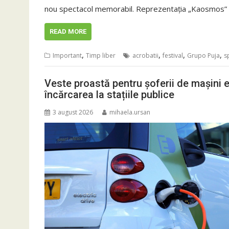
nou spectacol memorabil. Reprezentația „Kaosmos”
READ MORE
,
,
,
,
Important
Timp liber
acrobatii
festival
Grupo Puja
s
Veste proastă pentru șoferii de mașini 
încărcarea la stațiile publice
3 august 2026
mihaela.ursan