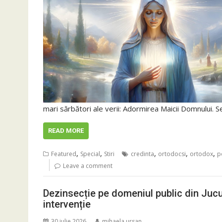
mari sărbători ale verii: Adormirea Maicii Domnului. Se
READ MORE
,
,
,
,
,
Featured
Special
Stiri
credinta
ortodocsi
ortodox
p
Leave a comment
Dezinsecție pe domeniul public din Jucu
intervenție
30 iulie 2026
mihaela.ursan