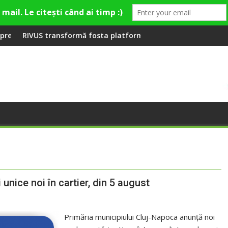
Fashion Village
a platformă Carbochim într-un nou centru cultural și de divert
Când luna devine o întrebare
unice noi în cartier, din 5 august
Primăria municipiului Cluj-Napoca anunță noi