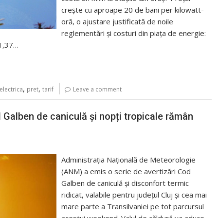
crește cu aproape 20 de bani per kilowatt-
oră, o ajustare justificată de noile
reglementări și costuri din piața de energie:
: 1,37…
,
,
electrica
pret
tarif
Leave a comment
 Galben de caniculă și nopți tropicale rămân
Administrația Națională de Meteorologie
(ANM) a emis o serie de avertizări Cod
Galben de caniculă și disconfort termic
ridicat, valabile pentru județul Cluj și cea mai
mare parte a Transilvaniei pe tot parcursul
acestui weekend. Valul de căldură va aduce