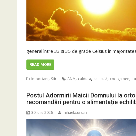
general între 33 și 35 de grade Celsius în majoritat
READ MORE
,
,
,
,
,
Important
Stiri
ANM
caldura
caniculă
cod galben
itu
Postul Adormirii Maicii Domnului la ortodo
recomandări pentru o alimentație echili
30 iulie 2026
mihaela.ursan