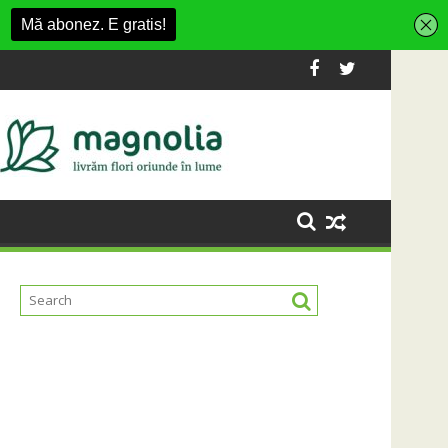
isment din Cluj-Napoca
SportinCluj: Cine este fotbalistul cu d