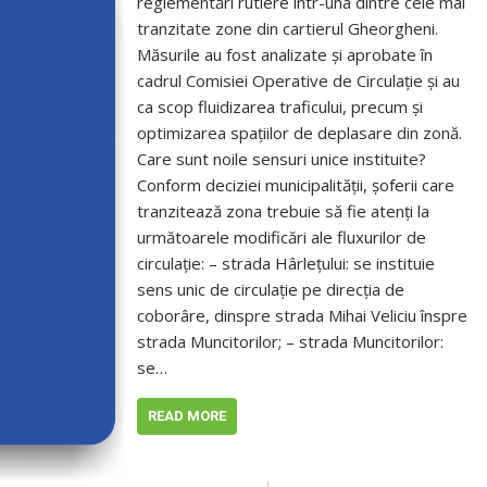
reglementări rutiere într-una dintre cele mai
tranzitate zone din cartierul Gheorgheni.
Măsurile au fost analizate și aprobate în
cadrul Comisiei Operative de Circulație și au
ca scop fluidizarea traficului, precum și
optimizarea spațiilor de deplasare din zonă.
Care sunt noile sensuri unice instituite?
Conform deciziei municipalității, șoferii care
tranzitează zona trebuie să fie atenți la
următoarele modificări ale fluxurilor de
circulație: – strada Hârlețului: se instituie
sens unic de circulație pe direcția de
coborâre, dinspre strada Mihai Veliciu înspre
strada Muncitorilor; – strada Muncitorilor:
se…
READ MORE