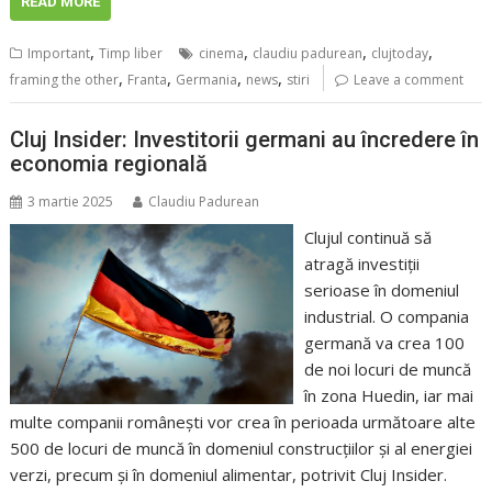
READ MORE
,
,
,
,
Important
Timp liber
cinema
claudiu padurean
clujtoday
,
,
,
,
framing the other
Franta
Germania
news
stiri
Leave a comment
Cluj Insider: Investitorii germani au încredere în
economia regională
3 martie 2025
Claudiu Padurean
Clujul continuă să
atragă investiții
serioase în domeniul
industrial. O compania
germană va crea 100
de noi locuri de muncă
în zona Huedin, iar mai
multe companii românești vor crea în perioada următoare alte
500 de locuri de muncă în domeniul construcțiilor și al energiei
verzi, precum și în domeniul alimentar, potrivit Cluj Insider.