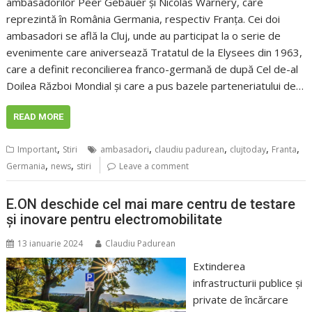
ambasadorilor Peer Gebauer și Nicolas Warnery, care
reprezintă în România Germania, respectiv Franța. Cei doi
ambasadori se află la Cluj, unde au participat la o serie de
evenimente care aniversează Tratatul de la Elysees din 1963,
care a definit reconcilierea franco-germană de după Cel de-al
Doilea Război Mondial și care a pus bazele parteneriatului de…
READ MORE
,
,
,
,
,
Important
Stiri
ambasadori
claudiu padurean
clujtoday
Franta
,
,
Germania
news
stiri
Leave a comment
E.ON deschide cel mai mare centru de testare
și inovare pentru electromobilitate
13 ianuarie 2024
Claudiu Padurean
Extinderea
infrastructurii publice și
private de încărcare