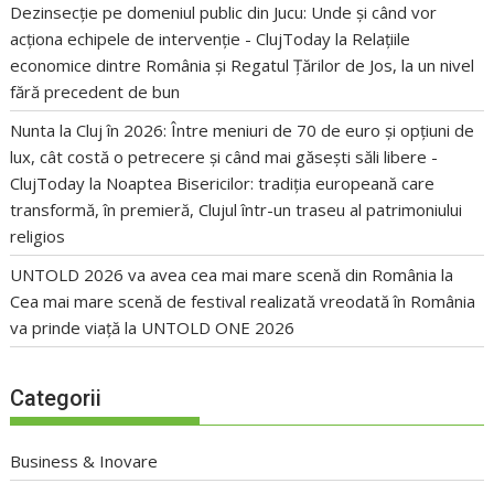
Dezinsecție pe domeniul public din Jucu: Unde și când vor
acționa echipele de intervenție - ClujToday
la
Relațiile
economice dintre România și Regatul Țărilor de Jos, la un nivel
fără precedent de bun
Nunta la Cluj în 2026: Între meniuri de 70 de euro și opțiuni de
lux, cât costă o petrecere și când mai găsești săli libere -
ClujToday
la
Noaptea Bisericilor: tradiția europeană care
transformă, în premieră, Clujul într-un traseu al patrimoniului
religios
UNTOLD 2026 va avea cea mai mare scenă din România
la
Cea mai mare scenă de festival realizată vreodată în România
va prinde viață la UNTOLD ONE 2026
Categorii
Business & Inovare