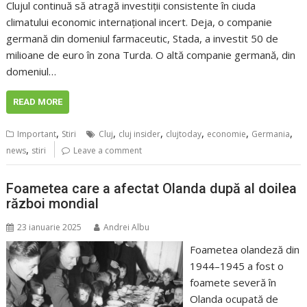
Clujul continuă să atragă investiții consistente în ciuda
climatului economic internațional incert. Deja, o companie
germană din domeniul farmaceutic, Stada, a investit 50 de
milioane de euro în zona Turda. O altă companie germană, din
domeniul…
READ MORE
,
,
,
,
,
,
Important
Stiri
Cluj
cluj insider
clujtoday
economie
Germania
,
news
stiri
Leave a comment
Foametea care a afectat Olanda după al doilea
război mondial
23 ianuarie 2025
Andrei Albu
Foametea olandeză din
1944–1945 a fost o
foamete severă în
Olanda ocupată de