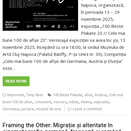
Napoca, organizează,
în perioada 13 – 29
noiembrie 2025,
expoziția „100 Beste
Plakate 23 // Cele mai
bune 100 de afișe 23”. Vernisajul expoziției va avea loc joi, 13
noiembrie 2025, începând cu ora 18:00, la sediul Muzeului de
Artă Cluj-Napoca (Palatul Bánffy, P-ța Unirii nr. 30). Competiția
„Cele mai bune 100 de afișe din Germania, Austria și Elveția”
este…
READ MORE
,
,
,
,
Important
Timp liber
100 Beste Plakate
afișe
Austria
Cele mai
,
,
,
,
,
,
bune 100 de afișe
concurent
concurs
ediţie
elvetia
expozitie
,
,
Germania
jurizare
muzeul de arta
Leave a comment
Framing the Other: Migrație și alteritate în