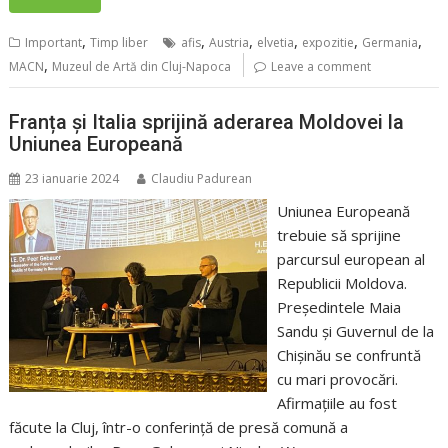
,
,
,
,
,
,
Important
Timp liber
afis
Austria
elvetia
expozitie
Germania
,
MACN
Muzeul de Artă din Cluj-Napoca
Leave a comment
Franța și Italia sprijină aderarea Moldovei la
Uniunea Europeană
23 ianuarie 2024
Claudiu Padurean
Uniunea Europeană
trebuie să sprijine
parcursul european al
Republicii Moldova.
Președintele Maia
Sandu și Guvernul de la
Chișinău se confruntă
cu mari provocări.
Afirmațiile au fost
făcute la Cluj, într-o conferință de presă comună a