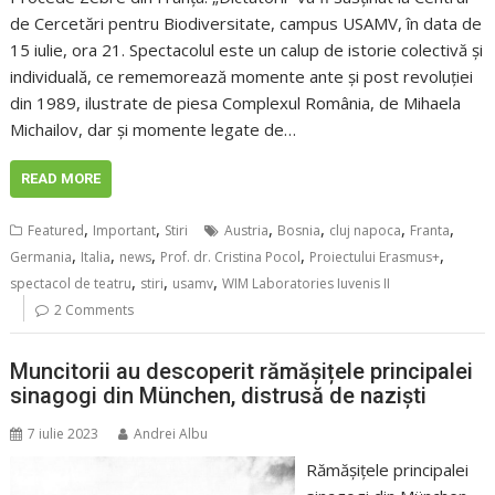
de Cercetări pentru Biodiversitate, campus USAMV, în data de
15 iulie, ora 21. Spectacolul este un calup de istorie colectivă și
individuală, ce rememorează momente ante și post revoluției
din 1989, ilustrate de piesa Complexul România, de Mihaela
Michailov, dar și momente legate de…
READ MORE
,
,
,
,
,
,
Featured
Important
Stiri
Austria
Bosnia
cluj napoca
Franta
,
,
,
,
,
Germania
Italia
news
Prof. dr. Cristina Pocol
Proiectului Erasmus+
,
,
,
spectacol de teatru
stiri
usamv
WIM Laboratories Iuvenis II
2 Comments
Muncitorii au descoperit rămășițele principalei
sinagogi din München, distrusă de naziști
7 iulie 2023
Andrei Albu
Rămășițele principalei