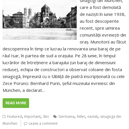
sinagogi din München,
care a fost demolată
de naziști în iunie 1938,
au fost descoperite
recent, spre uimirea
comunității evreiești din
oraș. Muncitorii au făcut
descoperirea în timp ce lucrau la renovarea unui baraj de pe
râul Isar, în partea de sud a orașului. Pe 28 iunie, în timpul
lucrărilor de întreținere a barajului (un baraj de dimensiuni
reduse), echipa de constructori a observat coloane din fosta
sinagogă, împreună cu o tăbliță de piatră inscripționată cu cele
Zece Porunci. Bernhard Purin, șeful muzeului evreiesc din
München, a declarat…
READ MORE
,
,
,
,
,
Featured
Important
Stiri
Germania
hitler
nazisti
sinagoga din
Munchen
Leave a comment