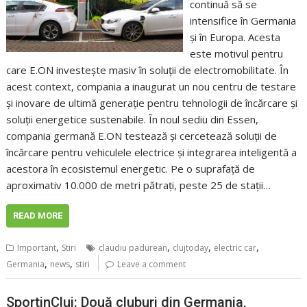
continuă să se
intensifice în Germania
și în Europa. Acesta
este motivul pentru
care E.ON investește masiv în soluții de electromobilitate. În
acest context, compania a inaugurat un nou centru de testare
și inovare de ultimă generație pentru tehnologii de încărcare și
soluții energetice sustenabile. În noul sediu din Essen,
compania germană E.ON testează și cercetează soluții de
încărcare pentru vehiculele electrice și integrarea inteligentă a
acestora în ecosistemul energetic. Pe o suprafață de
aproximativ 10.000 de metri pătrați, peste 25 de stații…
READ MORE
,
,
,
,
Important
Stiri
claudiu padurean
clujtoday
electric car
,
,
Germania
news
stiri
Leave a comment
SportinCluj: Două cluburi din Germania,