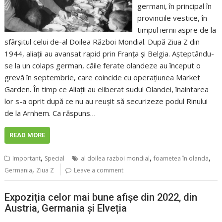
germani, în principal în
provinciile vestice, în
timpul iernii aspre de la
sfârșitul celui de-al Doilea Război Mondial. După Ziua Z din
1944, aliații au avansat rapid prin Franța și Belgia. Așteptându-
se la un colaps german, căile ferate olandeze au început o
grevă în septembrie, care coincide cu operațiunea Market
Garden. În timp ce Aliații au eliberat sudul Olandei, înaintarea
lor s-a oprit după ce nu au reușit să securizeze podul Rinului
de la Arnhem. Ca răspuns…
READ MORE
,
,
,
Important
Special
al doilea razboi mondial
foametea în olanda
,
Germania
Ziua Z
Leave a comment
Expoziția celor mai bune afișe din 2022, din
Austria, Germania și Elveția