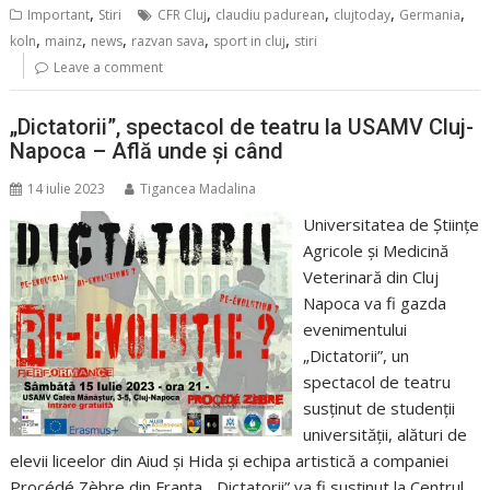
,
,
,
,
,
Important
Stiri
CFR Cluj
claudiu padurean
clujtoday
Germania
,
,
,
,
,
koln
mainz
news
razvan sava
sport in cluj
stiri
Leave a comment
„Dictatorii”, spectacol de teatru la USAMV Cluj-
Napoca – Află unde și când
14 iulie 2023
Tigancea Madalina
Universitatea de Științe
Agricole și Medicină
Veterinară din Cluj
Napoca va fi gazda
evenimentului
„Dictatorii”, un
spectacol de teatru
susținut de studenții
universității, alături de
elevii liceelor din Aiud și Hida și echipa artistică a companiei
Procédé Zèbre din Franța. „Dictatorii” va fi susținut la Centrul