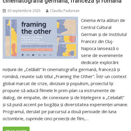
cinematografia germană, franceză și română
30 septembrie 2025
Claudiu Padurean
Cinema Arta alături de
Centrul Cultural
German și de Institutul
Francez din Cluj-
Napoca lansează o
serie de evenimente
dedicate explorării
noțiunii de „Celălalt” în cinematografia germană, franceză și
română, reunite sub titlul „Framing the Other”. Într-un context
global marcat de crize, diviziuni și populism, proiectul își
propune să aducă filmele în prim-plan ca instrumente de
dialog, de empatie, de conexiune și de înțelegere a „Celuilalt”
și să pună accent pe bogăția și diversitatea experienței umane.
Programul, derulat pe parcursul a două perioade din luna
octombrie, cuprinde cinci proiecții de film,…