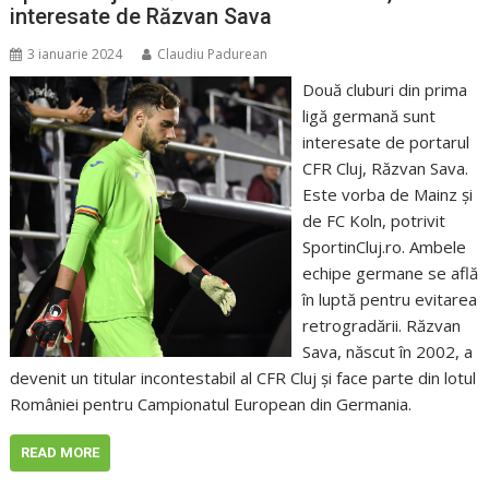
interesate de Răzvan Sava
3 ianuarie 2024
Claudiu Padurean
Două cluburi din prima
ligă germană sunt
interesate de portarul
CFR Cluj, Răzvan Sava.
Este vorba de Mainz și
de FC Koln, potrivit
SportinCluj.ro. Ambele
echipe germane se află
în luptă pentru evitarea
retrogradării. Răzvan
Sava, născut în 2002, a
devenit un titular incontestabil al CFR Cluj și face parte din lotul
României pentru Campionatul European din Germania.
READ MORE