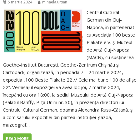
5 martie 2024
mihaela.ursan
Centrul Cultural
German din Cluj-
Napoca, în parteneriat
cu Asociația 100 beste
Plakate e.V. și Muzeul
de Artă Cluj-Napoca
(MACN), cu susținerea
Goethe-Institut București, Goethe-Zentrum Chișinău și
Cartopack, organizează, în perioada 7 – 24 martie 2024,
expoziția „100 Beste Plakate 22 // Cele mai bune 100 de afișe
22”. Vernisajul expoziției va avea loc joi, 7 martie 2024,
începând cu ora 18:00, la sediul Muzeului de Artă Cluj-Napoca
(Palatul Bánffy, P-ța Unirii nr. 30), în prezența directorului
Centrului Cultural German, doamna Alexandra Rusu-Cătană, și
a comisarului expoziției din partea instituției-gazdă,
muzeograf…
READ MORE