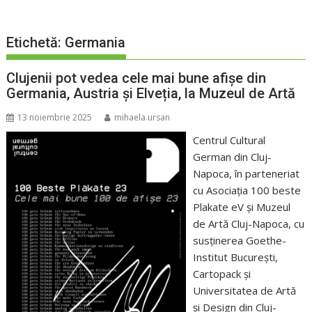
Etichetă:
Germania
Clujenii pot vedea cele mai bune afișe din
Germania, Austria și Elveția, la Muzeul de Artă
13 noiembrie 2025
mihaela.ursan
Centrul Cultural
German din Cluj-
Napoca, în parteneriat
cu Asociația 100 beste
Plakate eV și Muzeul
de Artă Cluj-Napoca, cu
susținerea Goethe-
Institut București,
Cartopack și
Universitatea de Artă
și Design din Cluj-