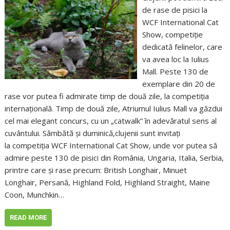
de rase de pisici la
WCF International Cat
Show, competiție
dedicată felinelor, care
va avea loc la Iulius
Mall. Peste 130 de
exemplare din 20 de
rase vor putea fi admirate timp de două zile, la competiția
internațională. Timp de două zile, Atriumul Iulius Mall va găzdui
cel mai elegant concurs, cu un „catwalk” în adevăratul sens al
cuvântului. Sâmbătă și duminică,clujenii sunt invitați
la competiția WCF International Cat Show, unde vor putea să
admire peste 130 de pisici din România, Ungaria, Italia, Serbia,
printre care și rase precum: British Longhair, Minuet
Longhair, Persană, Highland Fold, Highland Straight, Maine
Coon, Munchkin…
READ MORE