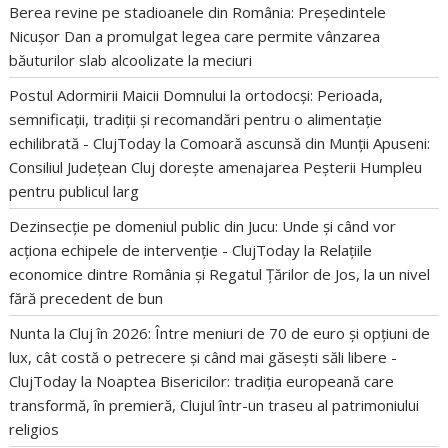
Berea revine pe stadioanele din România: Președintele
Nicușor Dan a promulgat legea care permite vânzarea
băuturilor slab alcoolizate la meciuri
Postul Adormirii Maicii Domnului la ortodocși: Perioada,
semnificații, tradiții și recomandări pentru o alimentație
echilibrată - ClujToday
la
Comoară ascunsă din Munții Apuseni:
Consiliul Județean Cluj dorește amenajarea Peșterii Humpleu
pentru publicul larg
Dezinsecție pe domeniul public din Jucu: Unde și când vor
acționa echipele de intervenție - ClujToday
la
Relațiile
economice dintre România și Regatul Țărilor de Jos, la un nivel
fără precedent de bun
Nunta la Cluj în 2026: Între meniuri de 70 de euro și opțiuni de
lux, cât costă o petrecere și când mai găsești săli libere -
ClujToday
la
Noaptea Bisericilor: tradiția europeană care
transformă, în premieră, Clujul într-un traseu al patrimoniului
religios