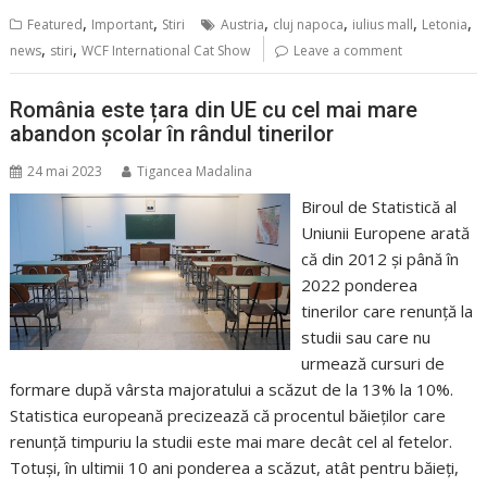
,
,
,
,
,
,
Featured
Important
Stiri
Austria
cluj napoca
iulius mall
Letonia
,
,
news
stiri
WCF International Cat Show
Leave a comment
România este țara din UE cu cel mai mare
abandon școlar în rândul tinerilor
24 mai 2023
Tigancea Madalina
Biroul de Statistică al
Uniunii Europene arată
că din 2012 și până în
2022 ponderea
tinerilor care renunță la
studii sau care nu
urmează cursuri de
formare după vârsta majoratului a scăzut de la 13% la 10%.
Statistica europeană precizează că procentul băieților care
renunță timpuriu la studii este mai mare decât cel al fetelor.
Totuși, în ultimii 10 ani ponderea a scăzut, atât pentru băieți,