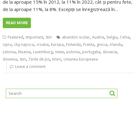
de la aproape 15% în 2012, la 11% în 2022, cât și pentru fete,
de la aproape 11%, la 8%. Excepții se înregistrează în…
READ MORE
,
,
,
,
,
,
Featured
Important
Stiri
abandon scolar
Austria
belgia
Cehia
,
,
,
,
,
,
,
,
cipru
cluj napoca
croatia
Europa
Finlanda
Franta
grecia
Irlanda
,
,
,
,
,
,
,
Letonia
lituania
Luxemburg
news
polonia
portugalia
slovacia
,
,
,
,
slovenia
stiri
Țările de Jos
tineri
Uniunea Europeana
Leave a comment