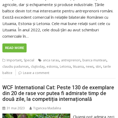
agricole, dar și echipamente și produse industriale. Țările
baltice devin tot mai interesante pentru antreprenorii români.
Există excedent comercial în relațiile bilaterale României cu
Lituania, Estonia și Letonia. Cele mai bune relații sunt cele cu
Lituania. În anul 2022, cele două țări au avut schimburi
comerciale în…
READ MORE
,
,
,
,
Important
Special
anca rarau
antreprenori
bianca muntean
,
,
,
,
,
,
,
claudiu padurean
clujtoday
estonia
Letonia
lituania
news
stiri
tarile
baltice
Leave a comment
WCF International Cat: Peste 130 de exemplare
din 20 de rase vor putea fi admirate timp de
două zile, la competiția internațională
31 mai 2023
Tigancea Madalina
Clujenii pot admira zeci