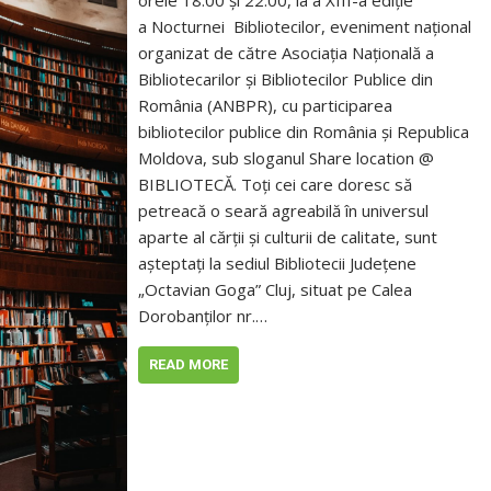
orele 18.00 şi 22.00, la a XIII-a ediție
a Nocturnei Bibliotecilor, eveniment național
organizat de către Asociația Națională a
Bibliotecarilor şi Bibliotecilor Publice din
România (ANBPR), cu participarea
bibliotecilor publice din România și Republica
Moldova, sub sloganul Share location @
BIBLIOTECĂ. Toți cei care doresc să
petreacă o seară agreabilă în universul
aparte al cărții și culturii de calitate, sunt
așteptați la sediul Bibliotecii Județene
„Octavian Goga” Cluj, situat pe Calea
Dorobanților nr.…
READ MORE