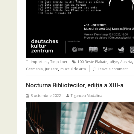
,
,
,
Important
Timp liber
100 Beste Plakate
afișe
Austria
,
,
Germania
jurizare
muzeul de arta
Leave a comment
Nocturna Bibliotecilor, ediția a XIII-a
3 octombrie 2022
Tigancea Madalina