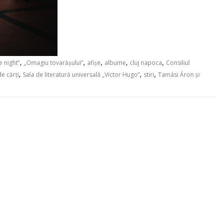
,
,
,
,
,
 night”
„Omagiu tovarășului”
afișe
albume
cluj napoca
Consiliul
,
,
,
e cărți
Sala de literatură universală „Victor Hugo”
stiri
Tamási Áron și