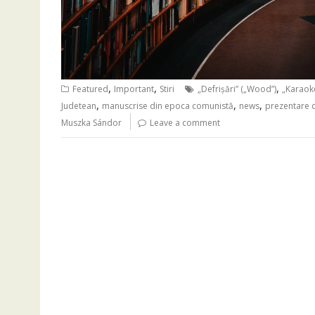
,
,
,
Featured
Important
Stiri
„Defrișări” („Wood”)
„Karaoke
,
,
,
Judetean
manuscrise din epoca comunistă
news
prezentare d
Muszka Sándor
Leave a comment