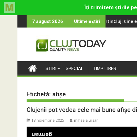
Skip
isment din Cluj-Napoca
SportinCluj: Cine este fotbalistul cu d
7 august 2026
Ultimele știri
to
content
STIRI
SPECIAL
TIMP LIBER
Etichetă:
afișe
Clujenii pot vedea cele mai bune afișe d
13 noiembrie 2025
mihaela.ursan