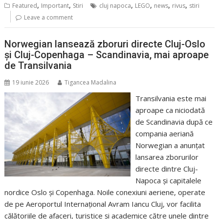
,
,
,
,
,
,
Featured
Important
Stiri
cluj napoca
LEGO
news
rivus
stiri
Leave a comment
Norwegian lansează zboruri directe Cluj-Oslo
și Cluj-Copenhaga – Scandinavia, mai aproape
de Transilvania
19 iunie 2026
Tigancea Madalina
Transilvania este mai
aproape ca niciodată
de Scandinavia după ce
compania aeriană
Norwegian a anunțat
lansarea zborurilor
directe dintre Cluj-
Napoca și capitalele
nordice Oslo și Copenhaga. Noile conexiuni aeriene, operate
de pe Aeroportul Internațional Avram Iancu Cluj, vor facilita
călătoriile de afaceri, turistice și academice către unele dintre