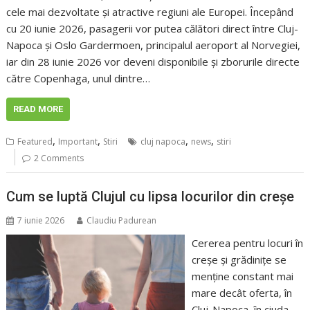
cele mai dezvoltate și atractive regiuni ale Europei. Începând
cu 20 iunie 2026, pasagerii vor putea călători direct între Cluj-
Napoca și Oslo Gardermoen, principalul aeroport al Norvegiei,
iar din 28 iunie 2026 vor deveni disponibile și zborurile directe
către Copenhaga, unul dintre…
READ MORE
,
,
,
,
Featured
Important
Stiri
cluj napoca
news
stiri
2 Comments
Cum se luptă Clujul cu lipsa locurilor din creșe
7 iunie 2026
Claudiu Padurean
Cererea pentru locuri în
creșe și grădinițe se
menține constant mai
mare decât oferta, în
Cluj-Napoca, în ciuda