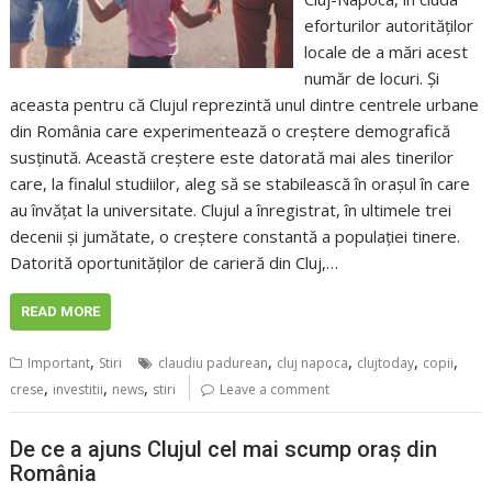
eforturilor autorităților
locale de a mări acest
număr de locuri. Și
aceasta pentru că Clujul reprezintă unul dintre centrele urbane
din România care experimentează o creștere demografică
susținută. Această creștere este datorată mai ales tinerilor
care, la finalul studiilor, aleg să se stabilească în orașul în care
au învățat la universitate. Clujul a înregistrat, în ultimele trei
decenii și jumătate, o creștere constantă a populației tinere.
Datorită oportunităților de carieră din Cluj,…
READ MORE
,
,
,
,
,
Important
Stiri
claudiu padurean
cluj napoca
clujtoday
copii
,
,
,
crese
investitii
news
stiri
Leave a comment
De ce a ajuns Clujul cel mai scump oraș din
România