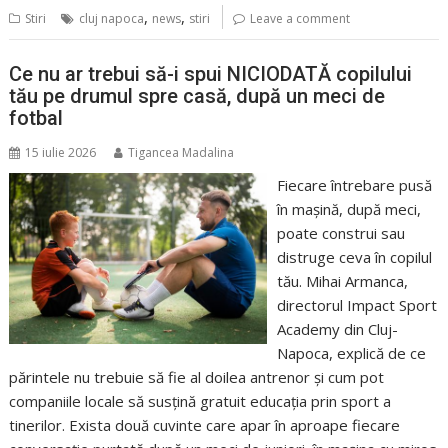
,
,
Stiri
cluj napoca
news
stiri
Leave a comment
Ce nu ar trebui să-i spui NICIODATĂ copilului
tău pe drumul spre casă, după un meci de
fotbal
15 iulie 2026
Tigancea Madalina
Fiecare întrebare pusă
în mașină, după meci,
poate construi sau
distruge ceva în copilul
tău. Mihai Armanca,
directorul Impact Sport
Academy din Cluj-
Napoca, explică de ce
părintele nu trebuie să fie al doilea antrenor și cum pot
companiile locale să susțină gratuit educația prin sport a
tinerilor. Exista două cuvinte care apar în aproape fiecare