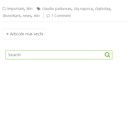
,
,
,
,
Important
Stiri
claudiu padurean
cluj napoca
clujtoday
,
,
dezvoltare
news
stiri
1 Comment
Navigare
Articole mai vechi
în
articole