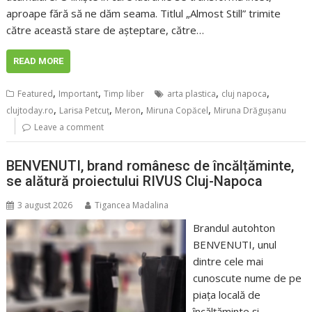
aproape fără să ne dăm seama. Titlul „Almost Still” trimite
către această stare de așteptare, către…
READ MORE
,
,
,
,
Featured
Important
Timp liber
arta plastica
cluj napoca
,
,
,
,
clujtoday.ro
Larisa Petcuț
Meron
Miruna Copăcel
Miruna Drăgușanu
Leave a comment
BENVENUTI, brand românesc de încălțăminte,
se alătură proiectului RIVUS Cluj-Napoca
3 august 2026
Tigancea Madalina
Brandul autohton
BENVENUTI, unul
dintre cele mai
cunoscute nume de pe
piața locală de
încălțăminte și