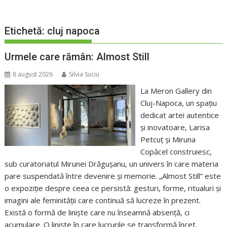
Etichetă:
cluj napoca
Urmele care rămân: Almost Still
8 august 2026
Silvia Suciu
La Meron Gallery din
Cluj-Napoca, un spațiu
dedicat artei autentice
și inovatoare, Larisa
Petcuț și Miruna
Copăcel construiesc,
sub curatoriatul Mirunei Drăgușanu, un univers în care materia
pare suspendată între devenire și memorie. „Almost Still” este
o expoziție despre ceea ce persistă: gesturi, forme, ritualuri și
imagini ale feminității care continuă să lucreze în prezent.
Există o formă de liniște care nu înseamnă absență, ci
acumulare. O liniște în care lucrurile se transformă încet,