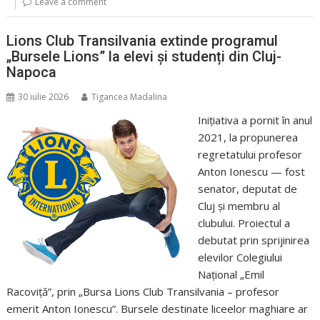
Leave a comment
Lions Club Transilvania extinde programul
„Bursele Lions” la elevi și studenți din Cluj-
Napoca
30 iulie 2026
Tigancea Madalina
Inițiativa a pornit în anul
2021, la propunerea
regretatului profesor
Anton Ionescu — fost
senator, deputat de
Cluj și membru al
clubului. Proiectul a
debutat prin sprijinirea
elevilor Colegiului
Național „Emil
Racoviță”, prin „Bursa Lions Club Transilvania – profesor
emerit Anton Ionescu”. Bursele destinate liceelor maghiare ar