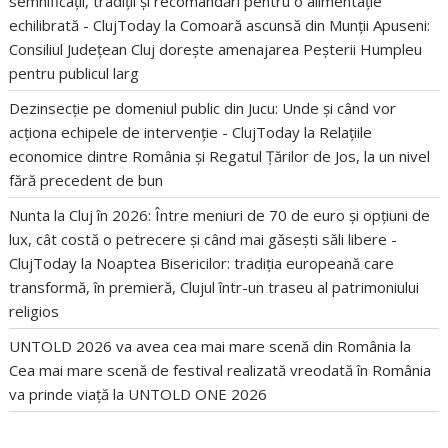
semnificații, tradiții și recomandări pentru o alimentație
echilibrată - ClujToday
la
Comoară ascunsă din Munții Apuseni:
Consiliul Județean Cluj dorește amenajarea Peșterii Humpleu
pentru publicul larg
Dezinsecție pe domeniul public din Jucu: Unde și când vor
acționa echipele de intervenție - ClujToday
la
Relațiile
economice dintre România și Regatul Țărilor de Jos, la un nivel
fără precedent de bun
Nunta la Cluj în 2026: Între meniuri de 70 de euro și opțiuni de
lux, cât costă o petrecere și când mai găsești săli libere -
ClujToday
la
Noaptea Bisericilor: tradiția europeană care
transformă, în premieră, Clujul într-un traseu al patrimoniului
religios
UNTOLD 2026 va avea cea mai mare scenă din România
la
Cea mai mare scenă de festival realizată vreodată în România
va prinde viață la UNTOLD ONE 2026