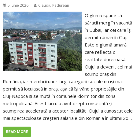
5 iunie 2026
Claudiu Padurean
O glumă spune că
săracii merg în vacanță
în Dubai, iar cei care își
permit rămân în Cluj.
Este o glumă amară
care reflectă o
realitate dureroasă:
Clujul a devenit cel mai
scump oraș din
România, iar membrii unor largi categorii sociale nu își mai
permit să locuiască în oraș, așa că își vând proprietățile din
Cluj-Napoca și se mută în comunele-dormitor din zona
metropolitană. Acest lucru a avut drept consecință și
scumpirea accelerată a acestor localități. Clujul a cunoscut cele
mai spectaculoase creșteri salariale din România în ultimii 20…
READ MORE