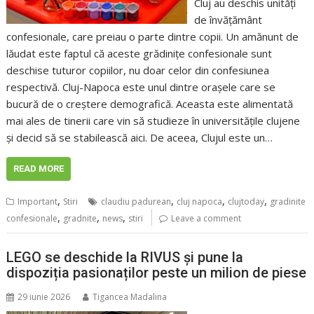
Cluj au deschis unități
de învățământ
confesionale, care preiau o parte dintre copii. Un amănunt de
lăudat este faptul că aceste grădinițe confesionale sunt
deschise tuturor copiilor, nu doar celor din confesiunea
respectivă. Cluj-Napoca este unul dintre orașele care se
bucură de o creștere demografică. Aceasta este alimentată
mai ales de tinerii care vin să studieze în universitățile clujene
și decid să se stabilească aici. De aceea, Clujul este un…
READ MORE
,
,
,
,
Important
Stiri
claudiu padurean
cluj napoca
clujtoday
gradinite
,
,
,
confesionale
gradnite
news
stiri
Leave a comment
LEGO se deschide la RIVUS și pune la
dispoziția pasionaților peste un milion de piese
29 iunie 2026
Tigancea Madalina