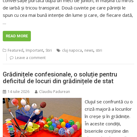
conversație purtată după un meci de juniori, în mașina cu miros
de iarbă și tricou transpirat. Două cuvinte pe care părinții le
spun cu cea mai bună intenție din lume și care, de fiecare dată,
…
READ MORE
,
,
,
,
Featured
Important
Stiri
cluj napoca
news
stiri
Leave a comment
Grădinițele confesionale, o soluție pentru
deficitul de locuri din grădinițele de stat
14 iulie 2026
Claudiu Padurean
Clujul se confruntă cu o
criză majoră a locurilor
în creșe și în grădinițe.
În aceste condiții,
bisericile creștine din