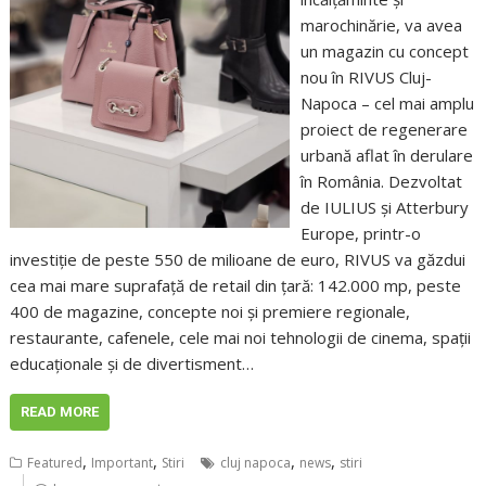
marochinărie, va avea
un magazin cu concept
nou în RIVUS Cluj-
Napoca – cel mai amplu
proiect de regenerare
urbană aflat în derulare
în România. Dezvoltat
de IULIUS și Atterbury
Europe, printr-o
investiție de peste 550 de milioane de euro, RIVUS va găzdui
cea mai mare suprafață de retail din țară: 142.000 mp, peste
400 de magazine, concepte noi și premiere regionale,
restaurante, cafenele, cele mai noi tehnologii de cinema, spații
educaționale și de divertisment…
READ MORE
,
,
,
,
Featured
Important
Stiri
cluj napoca
news
stiri