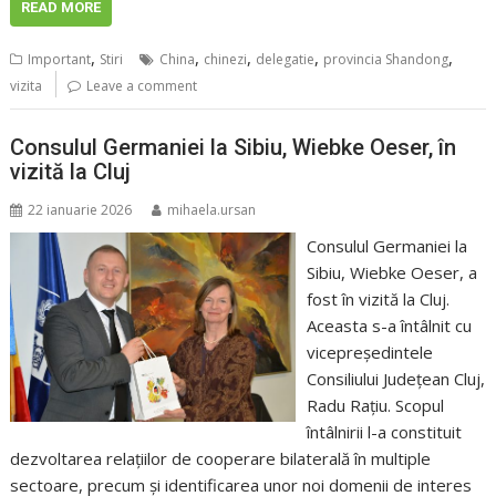
READ MORE
,
,
,
,
,
Important
Stiri
China
chinezi
delegatie
provincia Shandong
vizita
Leave a comment
Consulul Germaniei la Sibiu, Wiebke Oeser, în
vizită la Cluj
22 ianuarie 2026
mihaela.ursan
Consulul Germaniei la
Sibiu, Wiebke Oeser, a
fost în vizită la Cluj.
Aceasta s-a întâlnit cu
vicepreședintele
Consiliului Județean Cluj,
Radu Rațiu. Scopul
întâlnirii l-a constituit
dezvoltarea relațiilor de cooperare bilaterală în multiple
sectoare, precum și identificarea unor noi domenii de interes