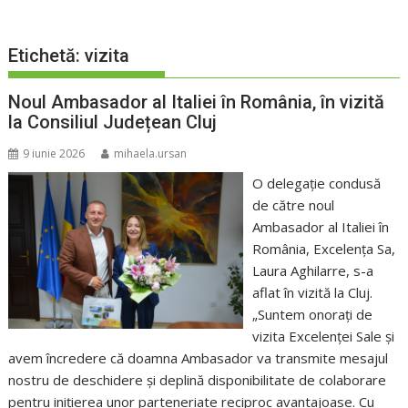
Etichetă:
vizita
Noul Ambasador al Italiei în România, în vizită
la Consiliul Județean Cluj
9 iunie 2026
mihaela.ursan
O delegație condusă
de către noul
Ambasador al Italiei în
România, Excelența Sa,
Laura Aghilarre, s-a
aflat în vizită la Cluj.
„Suntem onorați de
vizita Excelenței Sale și
avem încredere că doamna Ambasador va transmite mesajul
nostru de deschidere și deplină disponibilitate de colaborare
pentru inițierea unor parteneriate reciproc avantajoase. Cu