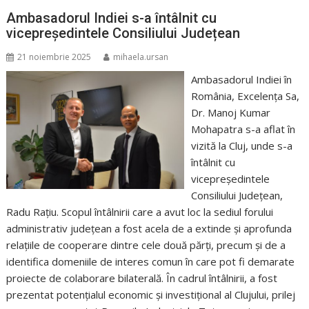
Ambasadorul Indiei s-a întâlnit cu
vicepreședintele Consiliului Județean
21 noiembrie 2025
mihaela.ursan
Ambasadorul Indiei în
România, Excelența Sa,
Dr. Manoj Kumar
Mohapatra s-a aflat în
vizită la Cluj, unde s-a
întâlnit cu
vicepreședintele
Consiliului Județean,
Radu Rațiu. Scopul întâlnirii care a avut loc la sediul forului
administrativ județean a fost acela de a extinde și aprofunda
relațiile de cooperare dintre cele două părți, precum și de a
identifica domeniile de interes comun în care pot fi demarate
proiecte de colaborare bilaterală. În cadrul întâlnirii, a fost
prezentat potențialul economic și investițional al Clujului, prilej