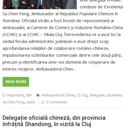
conduse de Excelența
Sa Chen Feng, Ambasador al Republicii Populare Chineze în
România. Oficialul străin a fost însoțit de reprezentanți ai
Ambasadei, ai Camerei de Comerț și Industrie România-China
(CCIRC) și ai CCIRC – Filiala Cluj. Întrevederea ce a avut loc la
sediul forului administrativ județean a avut drept scop
aprofundarea relațiilor de colaborare româno-chineze,
impulsionarea schimburilor comerciale dintre cele două părți,
precum și identificarea unor noi domenii de cooperare de
interes reciproc. Ambasadorul Chen…
READ MORE
,
,
,
,
Important
Stiri
Ambasadorul Chinei
CJ Cluj
delegatie
Excelenta
,
Sa Chen Feng
vizita
2 Comments
Delegație oficială chineză, din provincia
înfrățită Shandong, în vizită la Cluj