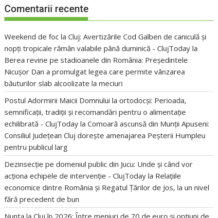
Comentarii recente
Weekend de foc la Cluj: Avertizările Cod Galben de caniculă și
nopți tropicale rămân valabile până duminică - ClujToday
la
Berea revine pe stadioanele din România: Președintele
Nicușor Dan a promulgat legea care permite vânzarea
băuturilor slab alcoolizate la meciuri
Postul Adormirii Maicii Domnului la ortodocși: Perioada,
semnificații, tradiții și recomandări pentru o alimentație
echilibrată - ClujToday
la
Comoară ascunsă din Munții Apuseni:
Consiliul Județean Cluj dorește amenajarea Peșterii Humpleu
pentru publicul larg
Dezinsecție pe domeniul public din Jucu: Unde și când vor
acționa echipele de intervenție - ClujToday
la
Relațiile
economice dintre România și Regatul Țărilor de Jos, la un nivel
fără precedent de bun
Nunta la Cluj în 2026: Între meniuri de 70 de euro și opțiuni de