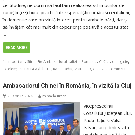
certitudine, ne dorim să facilităm realizarea schimburilor de
cunoștințe și bune practici între specialiștii români și cei italieni,
în domeniile care prezintă interes pentru ambele părți, dar și
să învățăm cât mai mult din experiența pozitivă a acestui stat,
…
READ MORE
,
,
,
,
Important
Stiri
Ambasadorul Italiei in Romania
CJ Cluj
delegatie
,
,
Excelența Sa Laura Aghilarre
Radu Radiu
vizita
Leave a comment
Ambasadorul Chinei în România, în vizită la Cluj
23 aprilie 2026
mihaela.ursan
Vicepreședinții
Consiliului Județean Cluj,
Radu Rațiu și Vákár
István, au primit vizita
unei delegații oficiale,