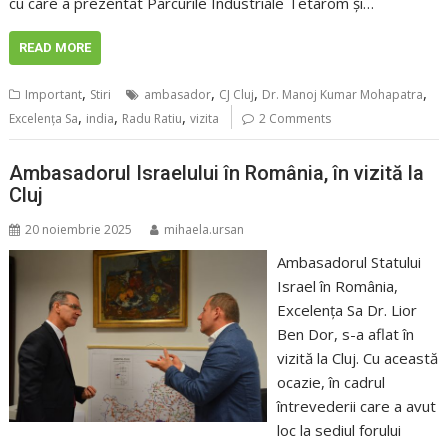
cu care a prezentat Parcurile Industriale Tetarom și…
READ MORE
,
,
,
,
Important
Stiri
ambasador
CJ Cluj
Dr. Manoj Kumar Mohapatra
,
,
,
Excelența Sa
india
Radu Ratiu
vizita
2 Comments
Ambasadorul Israelului în România, în vizită la
Cluj
20 noiembrie 2025
mihaela.ursan
Ambasadorul Statului
Israel în România,
Excelența Sa Dr. Lior
Ben Dor, s-a aflat în
vizită la Cluj. Cu această
ocazie, în cadrul
întrevederii care a avut
loc la sediul forului