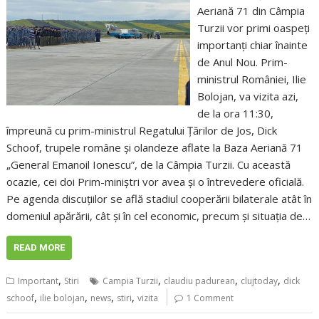
Aeriană 71 din Câmpia
Turzii vor primi oaspeți
importanți chiar înainte
de Anul Nou. Prim-
ministrul României, Ilie
Bolojan, va vizita azi,
de la ora 11:30,
împreună cu prim-ministrul Regatului Țărilor de Jos, Dick
Schoof, trupele române și olandeze aflate la Baza Aeriană 71
„General Emanoil Ionescu”, de la Câmpia Turzii. Cu această
ocazie, cei doi Prim-miniștri vor avea și o întrevedere oficială.
Pe agenda discuțiilor se află stadiul cooperării bilaterale atât în
domeniul apărării, cât și în cel economic, precum și situația de…
READ MORE
,
,
,
,
Important
Stiri
Campia Turzii
claudiu padurean
clujtoday
dick
,
,
,
,
schoof
ilie bolojan
news
stiri
vizita
1 Comment