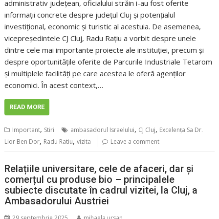
administrativ județean, oficialului străin i-au fost oferite
informații concrete despre județul Cluj și potențialul
investițional, economic și turistic al acestuia. De asemenea,
vicepreședintele CJ Cluj, Radu Rațiu a vorbit despre unele
dintre cele mai importante proiecte ale instituției, precum și
despre oportunitățile oferite de Parcurile Industriale Tetarom
și multiplele facilităţi pe care acestea le oferă agenților
economici. În acest context,…
READ MORE
,
,
,
Important
Stiri
ambasadorul Israelului
CJ Cluj
Excelența Sa Dr.
,
,
Lior Ben Dor
Radu Ratiu
vizita
Leave a comment
Relațiile universitare, cele de afaceri, dar și
comerțul cu produse bio – principalele
subiecte discutate în cadrul vizitei, la Cluj, a
Ambasadorului Austriei
29 septembrie 2025
mihaela.ursan