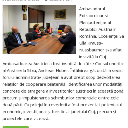
Ambasadorul
Extraordinar şi
Plenipotenţiar al
Republicii Austria în
România, Excelenței Sa
Ulla Krauss-
Nussbaumer s-a aflat
în vizită la Cluj.
Ambasadoarea Austriei a fost însoțită de către Consul onorific
al Austriei la Sibiu, Andreas Huber. Întâlnirea găzduită la sediul
forului administrativ județean a avut drept scop dezvoltarea
relaţiilor de cooperare bilaterală, identificarea unor modalități
concrete de atragere a investitorilor austrieci în această zonă,
precum și impulsionarea schimburilor comerciale dintre cele
două părţi. Cu prilejul întrevederii a fost prezentat potenţialul
economic, investiţional și turistic al judeţului Cluj, precum și
proiectele care vizează…