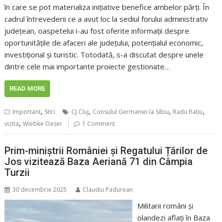
în care se pot materializa inițiative benefice ambelor părți. În
cadrul întrevederii ce a avut loc la sediul forului administrativ
județean, oaspetelui i-au fost oferite informații despre
oportunitățile de afaceri ale județului, potențialul economic,
investițional și turistic. Totodată, s-a discutat despre unele
dintre cele mai importante proiecte gestionate…
READ MORE
,
,
,
,
Important
Stiri
CJ Cluj
Consulul Germaniei la Sibiu
Radu Ratiu
,
vizita
Wiebke Oeser
1 Comment
Prim-miniștrii României și Regatului Țărilor de
Jos vizitează Baza Aeriană 71 din Câmpia
Turzii
30 decembrie 2025
Claudiu Padurean
Militarii români și
olandezi aflați în Baza