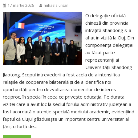
17 martie 2026
mihaela.ursan
O delegație oficială
chineză din provincia
înfrățită Shandong s-a
aflat în vizită la Cluj. Din
componența delegației
au făcut parte
reprezentanți ai
Universității Shandong
Jiaotong. Scopul întrevederii a fost acela de a intensifica
relațiile de cooperare bilaterală și de a identifica noi
oportunități pentru dezvoltarea domeniilor de interes
reciproc, în special în ceea ce privește educația. Pe durata
vizitei care a avut loc la sediul forului administrativ județean a
fost acordată o atenție specială mediului academic, evidențiind
faptul că Clujul găzduiește un important centru universitar al
țării, o forţă de…