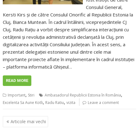
Consulul General,
Kersti Kirs și de către Consulul Onorific al Republicii Estonia la
Cluj, Bianca Muntean. În cadrul întâlnirii, vicepreședintele CJ
Cluj, Radu Rațiu a vorbit despre simplificarea interacțiunii cu
cetățenii și revoluția administrativă declanșată la Cluj, prin
digitalizarea activității Consiliului Județean. În acest sens, a
prezentat delegației estoniene unul dintre cele mai
importante proiecte aflate în implementare în cadrul instituției
– platforma informatică Ghișeul…
READ MORE
,
,
Important
Stiri
Ambasadorul Republicii Estonia în România
,
,
Excelenta Sa Aune Kotli
Radu Ratiu
vizita
Leave a comment
Navigare
Articole mai vechi
în
articole