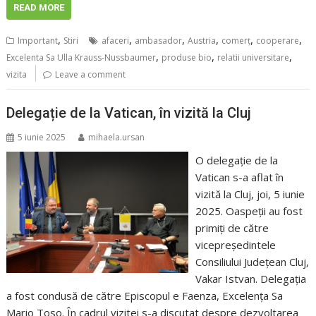
READ MORE
,
,
,
,
,
,
Important
Stiri
afaceri
ambasador
Austria
comerț
cooperare
,
,
,
Excelenta Sa Ulla Krauss-Nussbaumer
produse bio
relatii universitare
vizita
Leave a comment
Delegație de la Vatican, în vizită la Cluj
5 iunie 2025
mihaela.ursan
O delegație de la
Vatican s-a aflat în
vizită la Cluj, joi, 5 iunie
2025. Oaspeții au fost
primiți de către
vicepreședintele
Consiliului Județean Cluj,
Vakar Istvan. Delegația
a fost condusă de către Episcopul e Faenza, Excelența Sa
Mario Toso. În cadrul vizitei s-a discutat despre dezvoltarea