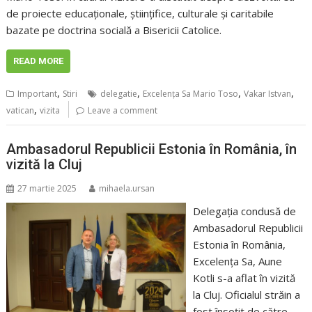
de proiecte educaționale, științifice, culturale și caritabile
bazate pe doctrina socială a Bisericii Catolice.
READ MORE
,
,
,
,
Important
Stiri
delegatie
Excelența Sa Mario Toso
Vakar Istvan
,
vatican
vizita
Leave a comment
Ambasadorul Republicii Estonia în România, în
vizită la Cluj
27 martie 2025
mihaela.ursan
Delegația condusă de
Ambasadorul Republicii
Estonia în România,
Excelența Sa, Aune
Kotli s-a aflat în vizită
la Cluj. Oficialul străin a
fost însoțit de către