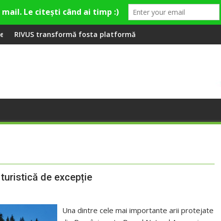
hion Village
atformă Carbochim într-un nou centru cultural și de divertism
Când luna devine o întrebare
turistică de excepție
Una dintre cele mai importante arii protejate