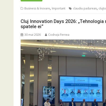
,
,
Business & Inovare
Important
claudiu padurean
clujt
Cluj Innovation Days 2026: „Tehnologia
spatele ei”
30 mai 2026
Codruța Fernea