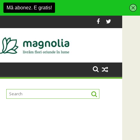
ent din Cluj-Napoca
SportinCluj: Cine este fotbalistul cu două 