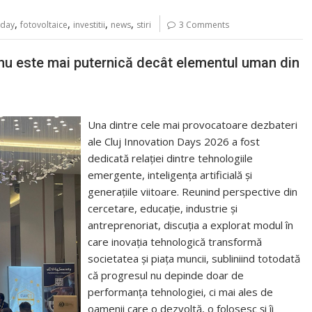
,
,
,
,
oday
fotovoltaice
investitii
news
stiri
3 Comments
 nu este mai puternică decât elementul uman din
Una dintre cele mai provocatoare dezbateri
ale Cluj Innovation Days 2026 a fost
dedicată relației dintre tehnologiile
emergente, inteligența artificială și
generațiile viitoare. Reunind perspective din
cercetare, educație, industrie și
antreprenoriat, discuția a explorat modul în
care inovația tehnologică transformă
societatea și piața muncii, subliniind totodată
că progresul nu depinde doar de
performanța tehnologiei, ci mai ales de
oamenii care o dezvoltă, o folosesc și îi