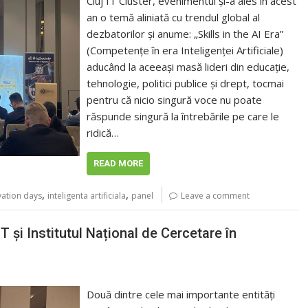
Cluj IT Cluster, evenimentul și-a ales în acest
an o temă aliniată cu trendul global al
dezbatorilor și anume: „Skills in the AI Era”
(Competențe în era Inteligenței Artificiale)
aducând la aceeași masă lideri din educație,
tehnologie, politici publice și drept, tocmai
pentru că nicio singură voce nu poate
răspunde singură la întrebările pe care le
ridică…
READ MORE
,
,
vation days
inteligenta artificiala
panel
Leave a comment
T și Institutul Național de Cercetare în
Două dintre cele mai importante entități