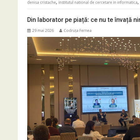
,
,
denisa cristache
institutul national de cercetare in informatica
Din laborator pe piață: ce nu te învață n
29 mai 2026
Codruța Fernea