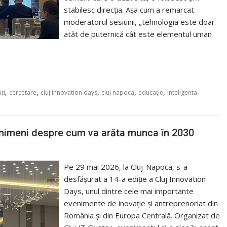
stabilesc direcția. Așa cum a remarcat
moderatorul sesiunii, „tehnologia este doar
atât de puternică cât este elementul uman
,
,
,
,
,
ăți
cercetare
cluj innovation days
cluj napoca
educaţie
inteligenta
ie nimeni despre cum va arăta munca în 2030
Pe 29 mai 2026, la Cluj-Napoca, s-a
desfășurat a 14-a ediție a Cluj Innovation
Days, unul dintre cele mai importante
evenimente de inovație și antreprenoriat din
România și din Europa Centrală. Organizat de