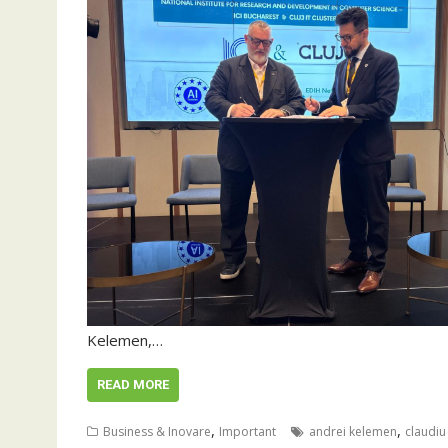
Kelemen,…
READ MORE
,
,
Business & Inovare
Important
andrei kelemen
claudi