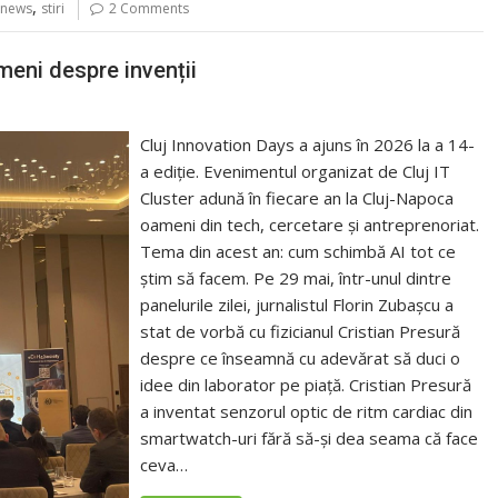
,
news
stiri
2 Comments
imeni despre invenții
Cluj Innovation Days a ajuns în 2026 la a 14-
a ediție. Evenimentul organizat de Cluj IT
Cluster adună în fiecare an la Cluj-Napoca
oameni din tech, cercetare și antreprenoriat.
Tema din acest an: cum schimbă AI tot ce
știm să facem. Pe 29 mai, într-unul dintre
panelurile zilei, jurnalistul Florin Zubașcu a
stat de vorbă cu fizicianul Cristian Presură
despre ce înseamnă cu adevărat să duci o
idee din laborator pe piață. Cristian Presură
a inventat senzorul optic de ritm cardiac din
smartwatch-uri fără să-și dea seama că face
ceva…