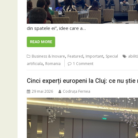
din spatele ei”, idee care a…
READ MORE
,
,
,
Business & Inovare
Featured
Important
Special
abilit
,
artificiala
Romania
1 Comment
Cinci experți europeni la Cluj: ce nu șt
29 mai 2026
Codruța Fernea