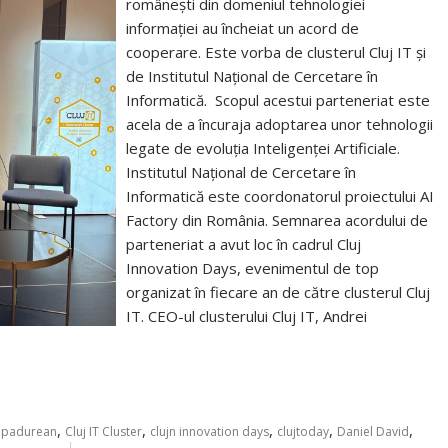
românești din domeniul tehnologiei
informației au încheiat un acord de
cooperare. Este vorba de clusterul Cluj IT și
de Institutul Național de Cercetare în
Informatică. Scopul acestui parteneriat este
acela de a încuraja adoptarea unor tehnologii
legate de evoluția Inteligenței Artificiale.
Institutul Național de Cercetare în
Informatică este coordonatorul proiectului AI
Factory din România. Semnarea acordului de
parteneriat a avut loc în cadrul Cluj
Innovation Days, evenimentul de top
organizat în fiecare an de către clusterul Cluj
IT. CEO-ul clusterului Cluj IT, Andrei
,
,
,
,
,
u padurean
Cluj IT Cluster
clujn innovation days
clujtoday
Daniel David