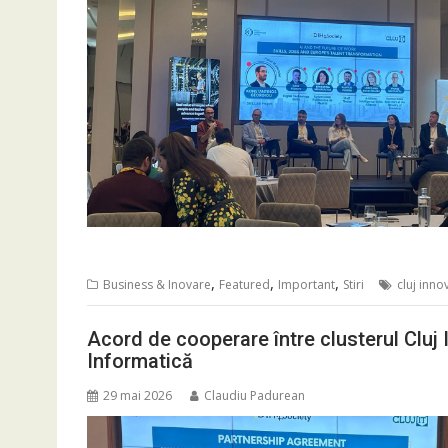
,
,
,
Business & Inovare
Featured
Important
Stiri
cluj inno
Acord de cooperare între clusterul Cluj I
Informatică
29 mai 2026
Claudiu Padurean