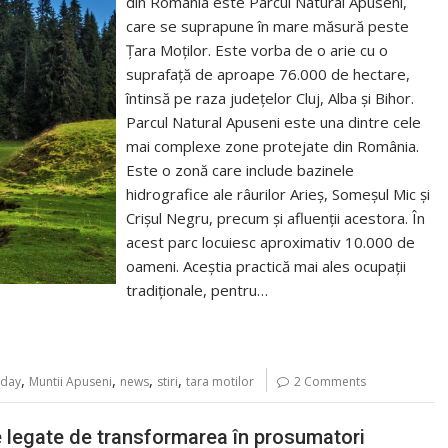
din România este Parcul Natural Apuseni,
care se suprapune în mare măsură peste
Țara Moților. Este vorba de o arie cu o
suprafață de aproape 76.000 de hectare,
întinsă pe raza județelor Cluj, Alba și Bihor.
Parcul Natural Apuseni este una dintre cele
mai complexe zone protejate din România.
Este o zonă care include bazinele
hidrografice ale râurilor Arieș, Someșul Mic și
Crișul Negru, precum și afluenții acestora. În
acest parc locuiesc aproximativ 10.000 de
oameni. Aceștia practică mai ales ocupații
tradiționale, pentru…
,
,
,
,
oday
Muntii Apuseni
news
stiri
tara motilor
2 Comments
ce legate de transformarea în prosumatori