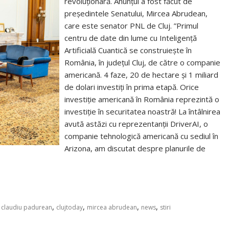
revoluționară. Anunțul a fost făcut de
președintele Senatului, Mircea Abrudean,
care este senator PNL de Cluj. ”Primul
centru de date din lume cu Inteligență
Artificială Cuantică se construiește în
România, în județul Cluj, de către o companie
americană. 4 faze, 20 de hectare și 1 miliard
de dolari investiți în prima etapă. Orice
investiție americană în România reprezintă o
investiție în securitatea noastră! La întâlnirea
avută astăzi cu reprezentanții DriverAI, o
companie tehnologică americană cu sediul în
Arizona, am discutat despre planurile de
,
,
,
,
,
claudiu padurean
clujtoday
mircea abrudean
news
stiri