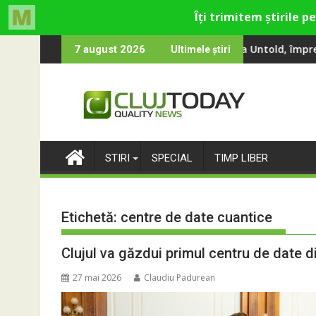
Skip
na, Smiley și Theo Rose și comercianți români parteneri, în prem
100 000 de oameni au cântat, la Untold, împreună cu Sting
RIVUS transfor
7 august 2026
Ultimele știri
to
content
STIRI
SPECIAL
TIMP LIBER
Etichetă:
centre de date cuantice
Clujul va găzdui primul centru de date di
27 mai 2026
Claudiu Padurean