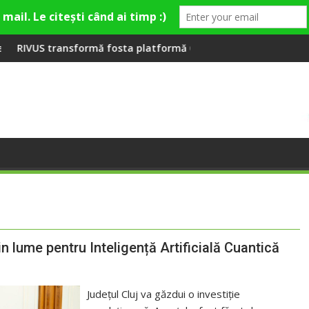
ieră la Fashion Village
mă fosta platformă Carbochim într-un nou centru cultural și de
Când luna devine o înt
n lume pentru Inteligență Artificială Cuantică
Județul Cluj va găzdui o investiție