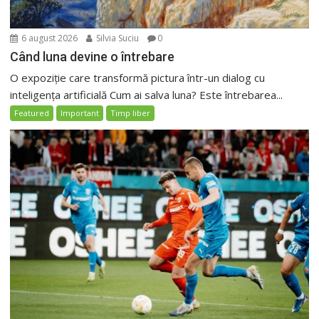
6 august 2026
Silvia Suciu
0
Când luna devine o întrebare
O expoziție care transformă pictura într-un dialog cu
inteligența artificială Cum ai salva luna? Este întrebarea...
Featured
Important
Timp liber