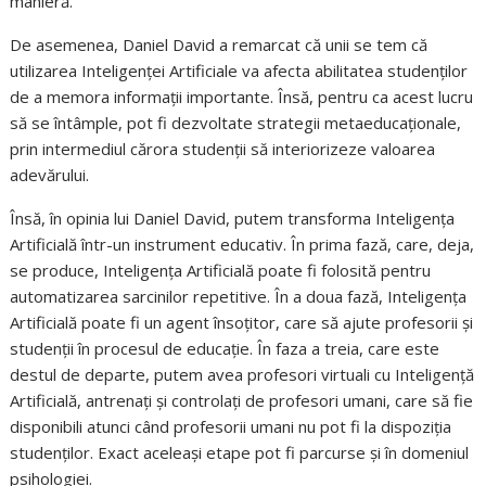
manieră.
De asemenea, Daniel David a remarcat că unii se tem că
utilizarea Inteligenței Artificiale va afecta abilitatea studenților
de a memora informații importante. Însă, pentru ca acest lucru
să se întâmple, pot fi dezvoltate strategii metaeducaționale,
prin intermediul cărora studenții să interiorizeze valoarea
adevărului.
Însă, în opinia lui Daniel David, putem transforma Inteligența
Artificială într-un instrument educativ. În prima fază, care, deja,
se produce, Inteligența Artificială poate fi folosită pentru
automatizarea sarcinilor repetitive. În a doua fază, Inteligența
Artificială poate fi un agent însoțitor, care să ajute profesorii și
studenții în procesul de educație. În faza a treia, care este
destul de departe, putem avea profesori virtuali cu Inteligență
Artificială, antrenați și controlați de profesori umani, care să fie
disponibili atunci când profesorii umani nu pot fi la dispoziția
studenților. Exact aceleași etape pot fi parcurse și în domeniul
psihologiei.