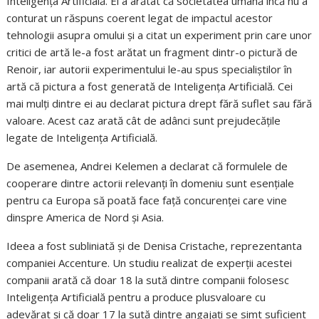
Inteligența Artificială. El a arătat că societatea umană încă nu a
conturat un răspuns coerent legat de impactul acestor
tehnologii asupra omului și a citat un experiment prin care unor
critici de artă le-a fost arătat un fragment dintr-o pictură de
Renoir, iar autorii experimentului le-au spus specialiștilor în
artă că pictura a fost generată de Inteligența Artificială. Cei
mai mulți dintre ei au declarat pictura drept fără suflet sau fără
valoare. Acest caz arată cât de adânci sunt prejudecățile
legate de Inteligența Artificială.
De asemenea, Andrei Kelemen a declarat că formulele de
cooperare dintre actorii relevanți în domeniu sunt esențiale
pentru ca Europa să poată face față concurenței care vine
dinspre America de Nord și Asia.
Ideea a fost subliniată și de Denisa Cristache, reprezentanta
companiei Accenture. Un studiu realizat de experții acestei
companii arată că doar 18 la sută dintre companii folosesc
Inteligența Artificială pentru a produce plusvaloare cu
adevărat și că doar 17 la sută dintre angajați se simt suficient