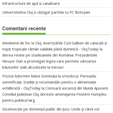
infrastructurii de apă și canalizare
Universitatea Cluj a câștigat partida cu FC Botoșani
Comentarii recente
Weekend de foc la Cluj: Avertizările Cod Galben de caniculă și
nopți tropicale rămân valabile până duminică - ClujToday
la
Berea revine pe stadioanele din România: Președintele
Nicușor Dan a promulgat legea care permite vânzarea
băuturilor slab alcoolizate la meciuri
Postul Adormirii Maicii Domnului la ortodocși: Perioada,
semnificații, tradiții și recomandări pentru o alimentație
echilibrată - ClujToday
la
Comoară ascunsă din Munții Apuseni:
Consiliul Județean Cluj dorește amenajarea Peșterii Humpleu
pentru publicul larg
Dezinsecție pe domeniul public din Jucu: Unde și când vor