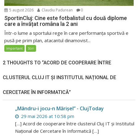
5 august 2026
Claudiu Padurean
0
SportinCluj: Cine este fotbalistul cu două diplome
care a învățat româna la 2 ani
Într-o lume a sportului rege în care performanța sportivă e
pusă pe prim plan, atacantul dinamovist...
Important
Stiri
2 THOUGHTS TO “ACORD DE COOPERARE ÎNTRE
CLUSTERUL CLUJ IT ȘI INSTITUTUL NAȚIONAL DE
CERCETARE ÎN INFORMATICĂ”
„Mândru-i jocu-n Mărișel” - ClujToday
29 mai 2026 at 10:58 pm
[…] Acord de cooperare între clusterul Cluj IT și Institutul
Național de Cercetare în Informatică […]