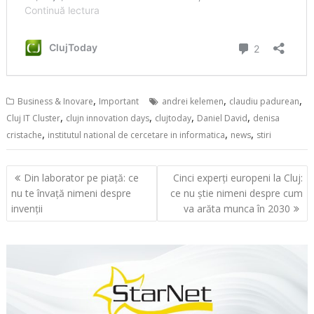
,
,
,
Business & Inovare
Important
andrei kelemen
claudiu padurean
,
,
,
,
Cluj IT Cluster
clujn innovation days
clujtoday
Daniel David
denisa
,
,
,
cristache
institutul national de cercetare in informatica
news
stiri
Navigare
Din laborator pe piață: ce
Cinci experți europeni la Cluj:
în
nu te învață nimeni despre
ce nu știe nimeni despre cum
articole
invenții
va arăta munca în 2030