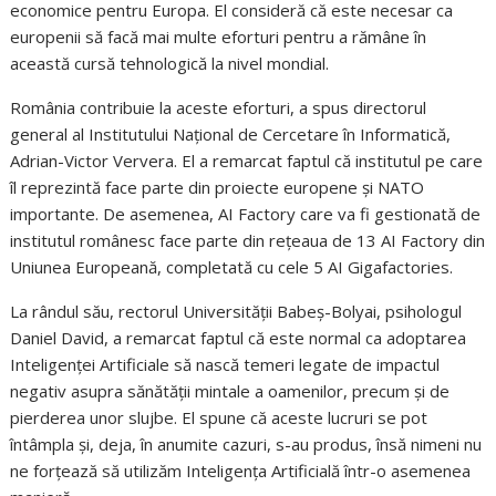
economice pentru Europa. El consideră că este necesar ca
europenii să facă mai multe eforturi pentru a rămâne în
această cursă tehnologică la nivel mondial.
România contribuie la aceste eforturi, a spus directorul
general al Institutului Național de Cercetare în Informatică,
Adrian-Victor Ververa. El a remarcat faptul că institutul pe care
îl reprezintă face parte din proiecte europene și NATO
importante. De asemenea, AI Factory care va fi gestionată de
institutul românesc face parte din rețeaua de 13 AI Factory din
Uniunea Europeană, completată cu cele 5 AI Gigafactories.
La rândul său, rectorul Universității Babeș-Bolyai, psihologul
Daniel David, a remarcat faptul că este normal ca adoptarea
Inteligenței Artificiale să nască temeri legate de impactul
negativ asupra sănătății mintale a oamenilor, precum și de
pierderea unor slujbe. El spune că aceste lucruri se pot
întâmpla și, deja, în anumite cazuri, s-au produs, însă nimeni nu
ne forțează să utilizăm Inteligența Artificială într-o asemenea