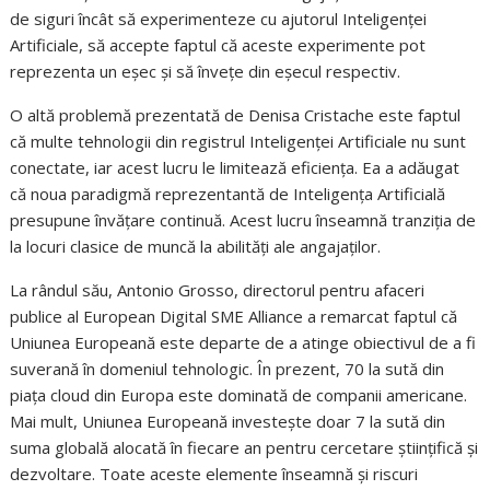
de siguri încât să experimenteze cu ajutorul Inteligenței
Artificiale, să accepte faptul că aceste experimente pot
reprezenta un eșec și să învețe din eșecul respectiv.
O altă problemă prezentată de Denisa Cristache este faptul
că multe tehnologii din registrul Inteligenței Artificiale nu sunt
conectate, iar acest lucru le limitează eficiența. Ea a adăugat
că noua paradigmă reprezentantă de Inteligența Artificială
presupune învățare continuă. Acest lucru înseamnă tranziția de
la locuri clasice de muncă la abilități ale angajaților.
La rândul său, Antonio Grosso, directorul pentru afaceri
publice al European Digital SME Alliance a remarcat faptul că
Uniunea Europeană este departe de a atinge obiectivul de a fi
suverană în domeniul tehnologic. În prezent, 70 la sută din
piața cloud din Europa este dominată de companii americane.
Mai mult, Uniunea Europeană investește doar 7 la sută din
suma globală alocată în fiecare an pentru cercetare științifică și
dezvoltare. Toate aceste elemente înseamnă și riscuri