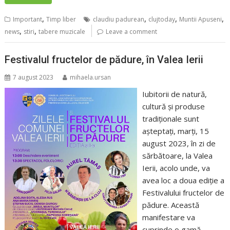
,
,
,
,
Important
Timp liber
claudiu padurean
clujtoday
Muntii Apuseni
,
,
news
stiri
tabere muzicale
Leave a comment
Festivalul fructelor de pădure, în Valea Ierii
7 august 2023
mihaela.ursan
Iubitorii de natură,
cultură și produse
tradiționale sunt
așteptați, marți, 15
august 2023, în zi de
sărbătoare, la Valea
Ierii, acolo unde, va
avea loc a doua ediție a
Festivalului fructelor de
pădure. Această
manifestare va
cuprinde o gamă