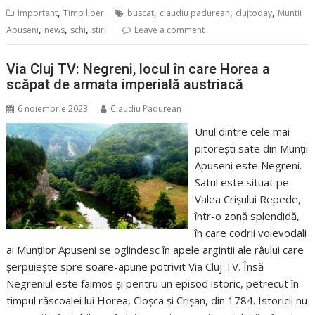
,
,
,
,
Important
Timp liber
buscat
claudiu padurean
clujtoday
Muntii
,
,
,
Apuseni
news
schi
stiri
Leave a comment
Via Cluj TV: Negreni, locul în care Horea a
scăpat de armata imperială austriacă
6 noiembrie 2023
Claudiu Padurean
Unul dintre cele mai
pitorești sate din Munții
Apuseni este Negreni.
Satul este situat pe
Valea Crișului Repede,
într-o zonă splendidă,
în care codrii voievodali
ai Munților Apuseni se oglindesc în apele argintii ale râului care
șerpuiește spre soare-apune potrivit Via Cluj TV. Însă
Negreniul este faimos și pentru un episod istoric, petrecut în
timpul răscoalei lui Horea, Cloșca și Crișan, din 1784. Istoricii nu