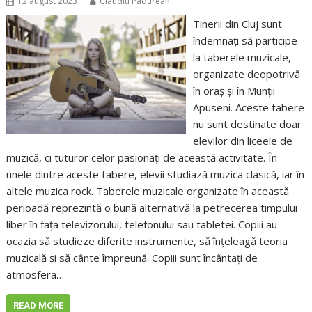
12 august 2023
Claudiu Padurean
Tinerii din Cluj sunt
îndemnați să participe
la taberele muzicale,
organizate deopotrivă
în oraș și în Munții
Apuseni. Aceste tabere
nu sunt destinate doar
elevilor din liceele de
muzică, ci tuturor celor pasionați de această activitate. În
unele dintre aceste tabere, elevii studiază muzica clasică, iar în
altele muzica rock. Taberele muzicale organizate în această
perioadă reprezintă o bună alternativă la petrecerea timpului
liber în fața televizorului, telefonului sau tabletei. Copiii au
ocazia să studieze diferite instrumente, să înțeleagă teoria
muzicală și să cânte împreună. Copiii sunt încântați de
atmosfera…
READ MORE