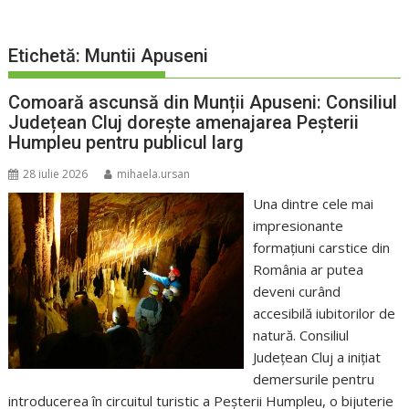
Etichetă:
Muntii Apuseni
Comoară ascunsă din Munții Apuseni: Consiliul
Județean Cluj dorește amenajarea Peșterii
Humpleu pentru publicul larg
28 iulie 2026
mihaela.ursan
Una dintre cele mai
impresionante
formațiuni carstice din
România ar putea
deveni curând
accesibilă iubitorilor de
natură. Consiliul
Județean Cluj a inițiat
demersurile pentru
introducerea în circuitul turistic a Peșterii Humpleu, o bijuterie