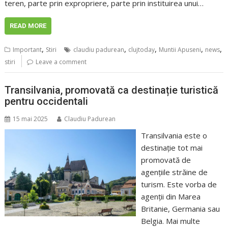
teren, parte prin expropriere, parte prin instituirea unui…
READ MORE
,
,
,
,
,
Important
Stiri
claudiu padurean
clujtoday
Muntii Apuseni
news
stiri
Leave a comment
Transilvania, promovată ca destinație turistică
pentru occidentali
15 mai 2025
Claudiu Padurean
Transilvania este o
destinație tot mai
promovată de
agențiile străine de
turism. Este vorba de
agenții din Marea
Britanie, Germania sau
Belgia. Mai multe