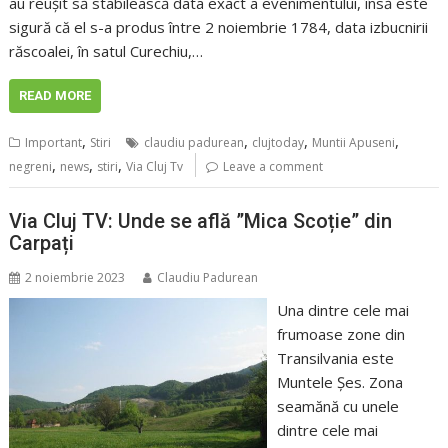
au reușit să stabilească data exact a evenimentului, însă este
sigură că el s-a produs între 2 noiembrie 1784, data izbucnirii
răscoalei, în satul Curechiu,…
READ MORE
,
,
,
,
Important
Stiri
claudiu padurean
clujtoday
Muntii Apuseni
,
,
,
negreni
news
stiri
Via Cluj Tv
Leave a comment
Via Cluj TV: Unde se află ”Mica Scoție” din
Carpați
2 noiembrie 2023
Claudiu Padurean
Una dintre cele mai
frumoase zone din
Transilvania este
Muntele Șes. Zona
seamănă cu unele
dintre cele mai