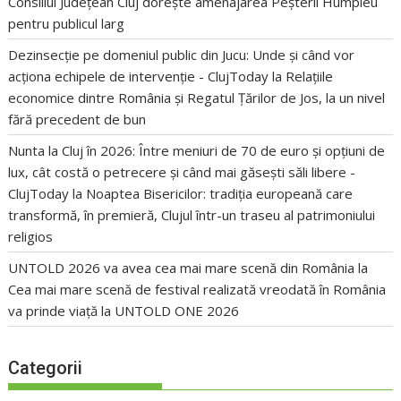
Consiliul Județean Cluj dorește amenajarea Peșterii Humpleu
pentru publicul larg
Dezinsecție pe domeniul public din Jucu: Unde și când vor
acționa echipele de intervenție - ClujToday
la
Relațiile
economice dintre România și Regatul Țărilor de Jos, la un nivel
fără precedent de bun
Nunta la Cluj în 2026: Între meniuri de 70 de euro și opțiuni de
lux, cât costă o petrecere și când mai găsești săli libere -
ClujToday
la
Noaptea Bisericilor: tradiția europeană care
transformă, în premieră, Clujul într-un traseu al patrimoniului
religios
UNTOLD 2026 va avea cea mai mare scenă din România
la
Cea mai mare scenă de festival realizată vreodată în România
va prinde viață la UNTOLD ONE 2026
Categorii