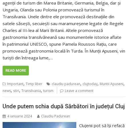
agenții de turism din Marea Britanie, Germania, Belgia, dar și
Ungaria, Olanda sau Polonia promovează turismul în
Transilvania. Unele dintre ele promovează destinațiile din
satele săsești, secuiești sau maramureșene legate de Regele
Charles al III-lea al Marii Britanii. Altele promovează
gastronomia transilvăneană sau monumentele istorice aflate
în patrimoniul UNESCO, spune Pamela Roussos Rațiu, care
promovează gastronomia locală în Turda. În Munții Apuseni, vin
turiști din întreaga lume,…
READ MORE
,
,
,
,
Important
Timp liber
claudiu padurean
clujtoday
Muntii Apuseni
,
,
,
news
stiri
Transilvania
turism
Leave a comment
Unde putem schia după Sărbători în județul Cluj
4 ianuarie 2024
Claudiu Padurean
Clujenii pot să își refacă