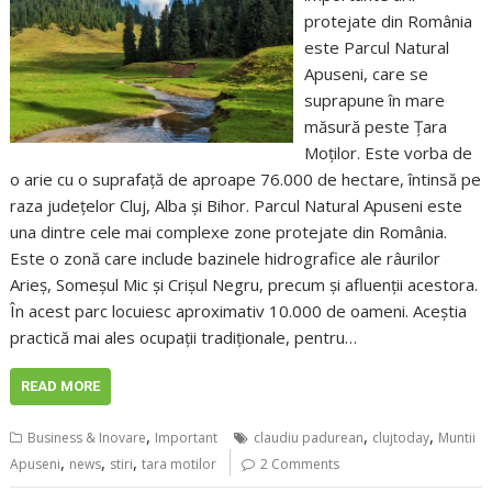
protejate din România
este Parcul Natural
Apuseni, care se
suprapune în mare
măsură peste Țara
Moților. Este vorba de
o arie cu o suprafață de aproape 76.000 de hectare, întinsă pe
raza județelor Cluj, Alba și Bihor. Parcul Natural Apuseni este
una dintre cele mai complexe zone protejate din România.
Este o zonă care include bazinele hidrografice ale râurilor
Arieș, Someșul Mic și Crișul Negru, precum și afluenții acestora.
În acest parc locuiesc aproximativ 10.000 de oameni. Aceștia
practică mai ales ocupații tradiționale, pentru…
READ MORE
,
,
,
Business & Inovare
Important
claudiu padurean
clujtoday
Muntii
,
,
,
Apuseni
news
stiri
tara motilor
2 Comments