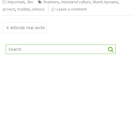
,
,
,
,
Important
Stiri
finantare
ministerul culturii
Muntii Apuseni
,
,
proiect
traditie
unesco
Leave a comment
Navigare
Articole mai vechi
în
articole