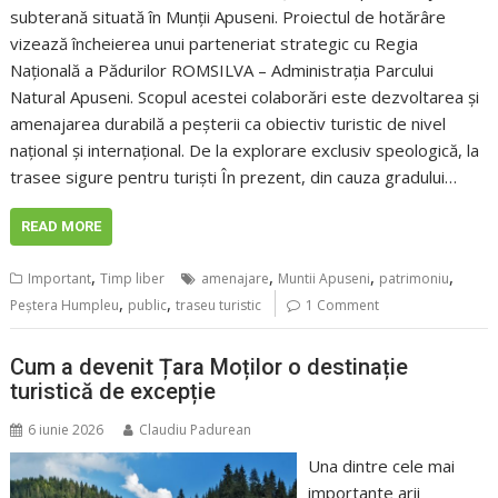
subterană situată în Munții Apuseni. Proiectul de hotărâre
vizează încheierea unui parteneriat strategic cu Regia
Națională a Pădurilor ROMSILVA – Administrația Parcului
Natural Apuseni. Scopul acestei colaborări este dezvoltarea și
amenajarea durabilă a peșterii ca obiectiv turistic de nivel
național și internațional. De la explorare exclusiv speologică, la
trasee sigure pentru turiști În prezent, din cauza gradului…
READ MORE
,
,
,
,
Important
Timp liber
amenajare
Muntii Apuseni
patrimoniu
,
,
Peștera Humpleu
public
traseu turistic
1 Comment
Cum a devenit Țara Moților o destinație
turistică de excepție
6 iunie 2026
Claudiu Padurean
Una dintre cele mai
importante arii