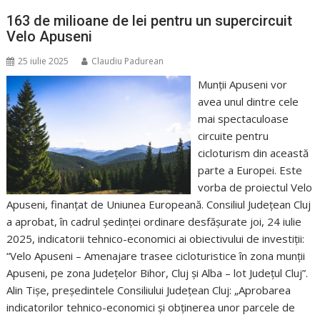
163 de milioane de lei pentru un supercircuit
Velo Apuseni
25 iulie 2025
Claudiu Padurean
Munții Apuseni vor
avea unul dintre cele
mai spectaculoase
circuite pentru
cicloturism din această
parte a Europei. Este
vorba de proiectul Velo
Apuseni, finanțat de Uniunea Europeană. Consiliul Județean Cluj
a aprobat, în cadrul ședinței ordinare desfășurate joi, 24 iulie
2025, indicatorii tehnico-economici ai obiectivului de investiții:
“Velo Apuseni – Amenajare trasee cicloturistice în zona munții
Apuseni, pe zona Județelor Bihor, Cluj și Alba – lot Județul Cluj”.
Alin Tișe, președintele Consiliului Județean Cluj: „Aprobarea
indicatorilor tehnico-economici și obținerea unor parcele de