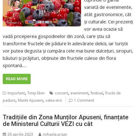
variată de evenimente,
atât gastronomice, cât
și culturale. Cei prezenți
vor avea ocazia să
vadă priceperea gospodinelor din zonă, care știu să
transforme fructele de pădure în adevărate delicii, iar turiștii
vor putea degusta și cumpăra cele mai bune dulcețuri, siropuri,
băuturi și prăjituri, obținute din fructele culese din flora
spontană.…
READ MORE
,
,
,
,
Important
Timp liber
concert
eveniment
festival
fructe de
,
,
padure
Muntii Apuseni
valea ierii
1 Comment
Tradițiile din Zona Munților Apuseni, finanțate
de Ministerul Culturii VEZI cu cât
26 aprilie 2023
mihaela.ursan