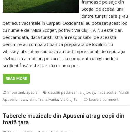
frumoase peisaje din
Scoția, de aceea, unii
dintre turiștii care și-au
petrecut vacanțele în Carpații Occidentali au botezat acest loc
cu numele de ”Mica Scoție”, potrivit Via Cluj TV. Nu este clar,
deocamdată, dacă turiștii străini responsabili de această
denumire au comparat pălinca preparată de localnici cu
whiskey-ul scoțian sau dacă au fost impresionați de reputația
războinică a moților, pe care i-au comparat cu highlanderii
scoțieni. Însă este clar că reclama pe…
READ MORE
,
,
,
,
Important
Special
claudiu padurean
clujtoday
mica scotie
Muntii
,
,
,
,
Apuseni
news
stiri
Transilvania
Via Cluj Tv
Leave a comment
Taberele muzicale din Apuseni atrag copii din
toată țara