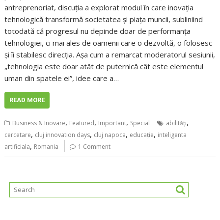
antreprenoriat, discuția a explorat modul în care inovația
tehnologică transformă societatea și piața muncii, subliniind
totodată că progresul nu depinde doar de performanța
tehnologiei, ci mai ales de oamenii care o dezvoltă, o folosesc
și îi stabilesc direcția. Așa cum a remarcat moderatorul sesiunii,
„tehnologia este doar atât de puternică cât este elementul
uman din spatele ei”, idee care a…
READ MORE
,
,
,
,
Business & Inovare
Featured
Important
Special
abilități
,
,
,
,
cercetare
cluj innovation days
cluj napoca
educaţie
inteligenta
,
artificiala
Romania
1 Comment