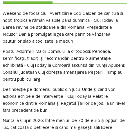
Weekend de foc la Cluj: Avertizările Cod Galben de caniculă și
nopți tropicale rămân valabile până duminică - ClujToday
la
Berea revine pe stadioanele din România: Președintele
Nicușor Dan a promulgat legea care permite vânzarea
băuturilor slab alcoolizate la meciuri
Postul Adormirii Maicii Domnului la ortodocși: Perioada,
semnificații, tradiții și recomandări pentru o alimentație
echilibrată - ClujToday
la
Comoară ascunsă din Munții Apuseni:
Consiliul Județean Cluj dorește amenajarea Peșterii Humpleu
pentru publicul larg
Dezinsecție pe domeniul public din Jucu: Unde și când vor
acționa echipele de intervenție - ClujToday
la
Relațiile
economice dintre România și Regatul Țărilor de Jos, la un nivel
fără precedent de bun
Nunta la Cluj în 2026: Între meniuri de 70 de euro și opțiuni de
lux, cât costă o petrecere și când mai găsești săli libere -