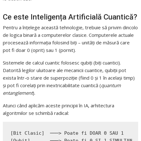
Ce este Inteligența Artificială Cuantică?
Pentru a înțelege această tehnologie, trebuie să privim dincolo
de logica binară a computerelor clasice. Computerele actuale
procesează informația folosind biți – unități de măsură care
pot fi doar 0 (oprit) sau 1 (pornit).
Sistemele de calcul cuantic folosesc qubiți (biți cuantici).
Datorită legilor uluitoare ale mecanicii cuantice, qubiții pot
exista într-o stare de superpoziție (fiind 0 și 1 în același timp)
și pot fi corelați prin inextricabilitate cuantică (
quantum
entanglement
).
Atunci când aplicăm aceste principii în IA, arhitectura
algoritmilor se schimbă radical:
[Bit Clasic]  ───> Poate fi DOAR 0 SAU 1      