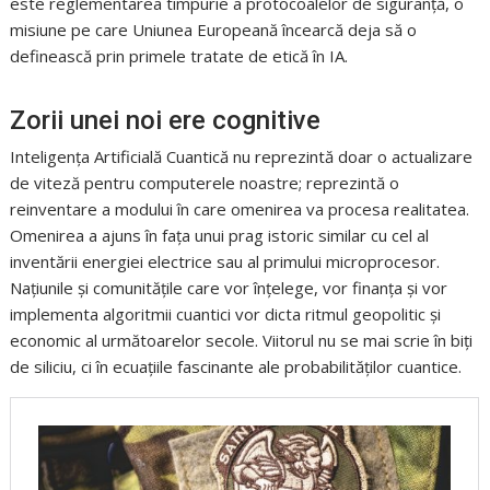
este reglementarea timpurie a protocoalelor de siguranță, o
misiune pe care Uniunea Europeană încearcă deja să o
definească prin primele tratate de etică în IA.
Zorii unei noi ere cognitive
Inteligența Artificială Cuantică nu reprezintă doar o actualizare
de viteză pentru computerele noastre; reprezintă o
reinventare a modului în care omenirea va procesa realitatea.
Omenirea a ajuns în fața unui prag istoric similar cu cel al
inventării energiei electrice sau al primului microprocesor.
Națiunile și comunitățile care vor înțelege, vor finanța și vor
implementa algoritmii cuantici vor dicta ritmul geopolitic și
economic al următoarelor secole. Viitorul nu se mai scrie în biți
de siliciu, ci în ecuațiile fascinante ale probabilităților cuantice.