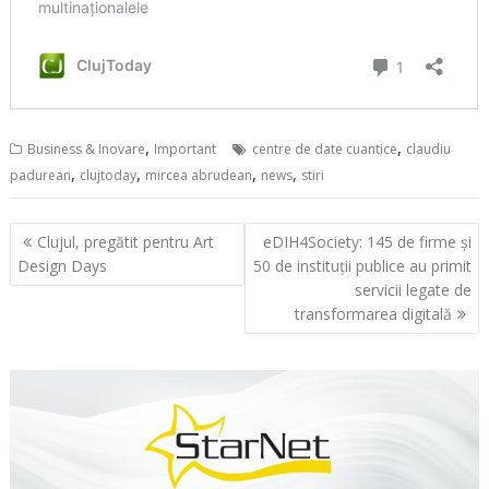
,
,
Business & Inovare
Important
centre de date cuantice
claudiu
,
,
,
,
padurean
clujtoday
mircea abrudean
news
stiri
Navigare
Clujul, pregătit pentru Art
eDIH4Society: 145 de firme și
în
Design Days
50 de instituții publice au primit
articole
servicii legate de
transformarea digitală