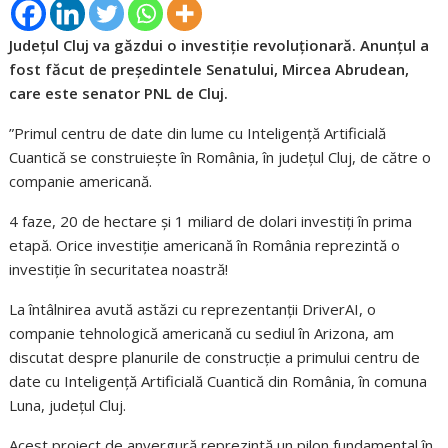
Județul Cluj va găzdui o investiție revoluționară. Anunțul a
fost făcut de președintele Senatului, Mircea Abrudean,
care este senator PNL de Cluj.
”Primul centru de date din lume cu Inteligență Artificială
Cuantică se construiește în România, în județul Cluj, de către o
companie americană.
4 faze, 20 de hectare și 1 miliard de dolari investiți în prima
etapă. Orice investiție americană în România reprezintă o
investiție în securitatea noastră!
La întâlnirea avută astăzi cu reprezentanții DriverAI, o
companie tehnologică americană cu sediul în Arizona, am
discutat despre planurile de construcție a primului centru de
date cu Inteligență Artificială Cuantică din România, în comuna
Luna, județul Cluj.
Acest proiect de anvergură reprezintă un pilon fundamental în