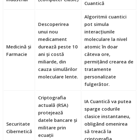
Cuantică
Algoritmii cuantici
Descoperirea
pot simula
unui nou
interacțiunile
medicament
moleculare la nivel
Medicină și
durează peste 10
atomic în doar
Farmacie
ani și costă
câteva ore,
miliarde, din
permițând crearea de
cauza simulărilor
tratamente
moleculare lente.
personalizate
fulgerător.
Criptografia
IA Cuantică va putea
actuală (RSA)
sparge codurile
protejează
clasice instantaneu,
datele bancare și
Securitate
obligând omenirea
militare prin
Cibernetică
să treacă la
ecuații
criptografia