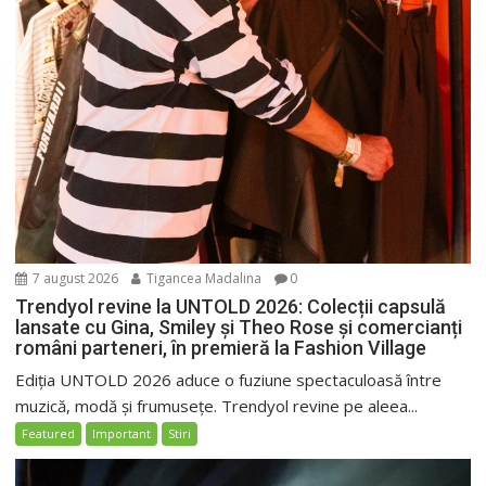
7 august 2026
Tigancea Madalina
0
Trendyol revine la UNTOLD 2026: Colecții capsulă
lansate cu Gina, Smiley și Theo Rose și comercianți
români parteneri, în premieră la Fashion Village
Ediția UNTOLD 2026 aduce o fuziune spectaculoasă între
muzică, modă și frumusețe. Trendyol revine pe aleea...
Featured
Important
Stiri