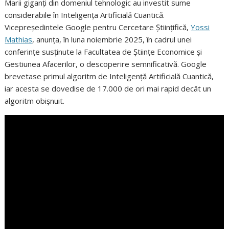
Marii giganți din domeniul tehnologic au investit sume
considerabile în Inteligența Artificială Cuantică.
Vicepreședintele Google pentru Cercetare Științifică,
Yossi
Mathias
, anunța, în luna noiembrie 2025, în cadrul unei
conferințe susținute la Facultatea de Științe Economice și
Gestiunea Afacerilor, o descoperire semnificativă. Google
brevetase primul algoritm de Inteligență Artificială Cuantică,
iar acesta se dovedise de 17.000 de ori mai rapid decât un
algoritm obișnuit.