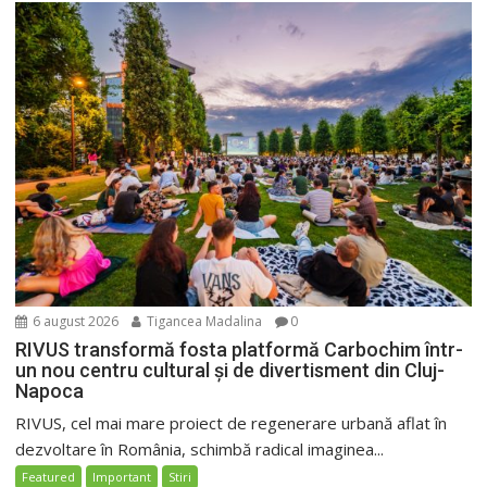
6 august 2026
Tigancea Madalina
0
RIVUS transformă fosta platformă Carbochim într-
un nou centru cultural și de divertisment din Cluj-
Napoca
RIVUS, cel mai mare proiect de regenerare urbană aflat în
dezvoltare în România, schimbă radical imaginea...
Featured
Important
Stiri