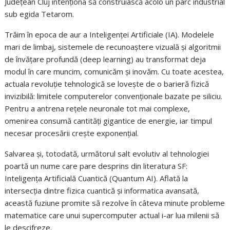
Județean Cluj intenționa să construiască acolo un parc industrial
sub egida Tetarom.
Trăim în epoca de aur a Inteligenței Artificiale (IA). Modelele
mari de limbaj, sistemele de recunoaștere vizuală și algoritmii
de învățare profundă (deep learning) au transformat deja
modul în care muncim, comunicăm și inovăm. Cu toate acestea,
actuala revoluție tehnologică se lovește de o barieră fizică
invizibilă: limitele computerelor convenționale bazate pe siliciu.
Pentru a antrena rețele neuronale tot mai complexe,
omenirea consumă cantități gigantice de energie, iar timpul
necesar procesării crește exponențial.
Salvarea și, totodată, următorul salt evolutiv al tehnologiei
poartă un nume care pare desprins din literatura SF:
Inteligența Artificială Cuantică (Quantum AI). Aflată la
intersecția dintre fizica cuantică și informatica avansată,
această fuziune promite să rezolve în câteva minute probleme
matematice care unui supercomputer actual i-ar lua milenii să
le descifreze.