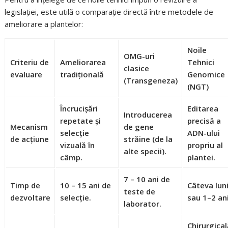
legislației, este utilă o comparație directă între metodele de
ameliorare a plantelor:
Noile
OMG-uri
Criteriu de
Ameliorarea
Tehnici
clasice
evaluare
tradițională
Genomice
(Transgeneza)
(NGT)
Încrucișări
Editarea
Introducerea
repetate și
precisă a
Mecanism
de gene
selecție
ADN-ului
de acțiune
străine (de la
vizuală în
propriu al
alte specii).
câmp.
plantei.
7 – 10 ani de
Timp de
10 – 15 ani de
Câteva lun
teste de
dezvoltare
selecție.
sau 1–2 ani
laborator.
Chirurgica