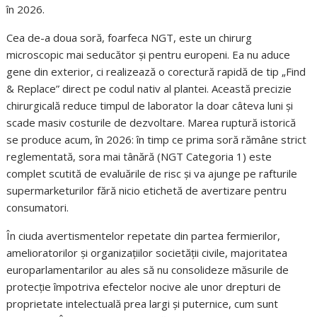
în 2026.
Cea de-a doua soră, foarfeca NGT, este un chirurg
microscopic mai seducător și pentru europeni. Ea nu aduce
gene din exterior, ci realizează o corectură rapidă de tip „Find
& Replace” direct pe codul nativ al plantei. Această precizie
chirurgicală reduce timpul de laborator la doar câteva luni și
scade masiv costurile de dezvoltare. Marea ruptură istorică
se produce acum, în 2026: în timp ce prima soră rămâne strict
reglementată, sora mai tânără (NGT Categoria 1) este
complet scutită de evaluările de risc și va ajunge pe rafturile
supermarketurilor fără nicio etichetă de avertizare pentru
consumatori.
În ciuda avertismentelor repetate din partea fermierilor,
amelioratorilor și organizațiilor societății civile, majoritatea
europarlamentarilor au ales să nu consolideze măsurile de
protecție împotriva efectelor nocive ale unor drepturi de
proprietate intelectuală prea largi și puternice, cum sunt