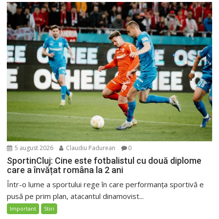
5 august 2026
Claudiu Padurean
0
SportinCluj: Cine este fotbalistul cu două diplome
care a învățat româna la 2 ani
Într-o lume a sportului rege în care performanța sportivă e
pusă pe prim plan, atacantul dinamovist...
Important
Stiri