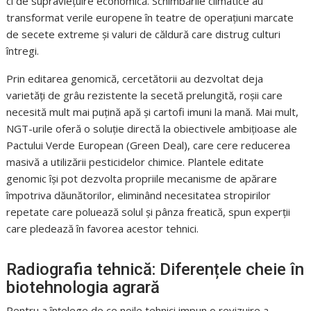
ci de supraviețuire economică. Schimbările climatice au
transformat verile europene în teatre de operațiuni marcate
de secete extreme și valuri de căldură care distrug culturi
întregi.
Prin editarea genomică, cercetătorii au dezvoltat deja
varietăți de grâu rezistente la secetă prelungită, roșii care
necesită mult mai puțină apă și cartofi imuni la mană. Mai mult,
NGT-urile oferă o soluție directă la obiectivele ambițioase ale
Pactului Verde European (Green Deal), care cere reducerea
masivă a utilizării pesticidelor chimice. Plantele editate
genomic își pot dezvolta propriile mecanisme de apărare
împotriva dăunătorilor, eliminând necesitatea stropirilor
repetate care poluează solul și pânza freatică, spun experții
care pledează în favorea acestor tehnici.
Radiografia tehnică: Diferențele cheie în
biotehnologia agrară
Pentru a înțelege de ce noile tehnici impun o revizuire a