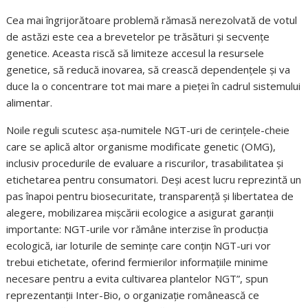
Cea mai îngrijorătoare problemă rămasă nerezolvată de votul
de astăzi este cea a brevetelor pe trăsături și secvențe
genetice. Aceasta riscă să limiteze accesul la resursele
genetice, să reducă inovarea, să crească dependențele și va
duce la o concentrare tot mai mare a pieței în cadrul sistemului
alimentar.
Noile reguli scutesc așa-numitele NGT-uri de cerințele-cheie
care se aplică altor organisme modificate genetic (OMG),
inclusiv procedurile de evaluare a riscurilor, trasabilitatea și
etichetarea pentru consumatori. Deși acest lucru reprezintă un
pas înapoi pentru biosecuritate, transparență și libertatea de
alegere, mobilizarea mișcării ecologice a asigurat garanții
importante: NGT-urile vor rămâne interzise în producția
ecologică, iar loturile de semințe care conțin NGT-uri vor
trebui etichetate, oferind fermierilor informațiile minime
necesare pentru a evita cultivarea plantelor NGT”, spun
reprezentanții Inter-Bio, o organizație românească ce