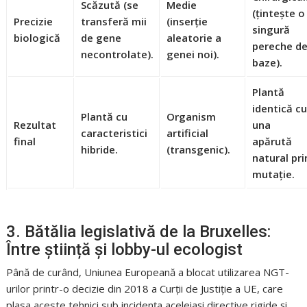
Scăzută (se
Medie
(țintește o
Precizie
transferă mii
(inserție
singură
biologică
de gene
aleatorie a
pereche d
necontrolate).
genei noi).
baze).
Plantă
identică c
Plantă cu
Organism
Rezultat
una
caracteristici
artificial
final
apărută
hibride.
(transgenic).
natural pri
mutație.
3. Bătălia legislativă de la Bruxelles:
Între știință și lobby-ul ecologist
Până de curând, Uniunea Europeană a blocat utilizarea NGT-
urilor printr-o decizie din 2018 a Curții de Justiție a UE, care
plasa aceste tehnici sub incidența aceleiași directive rigide și