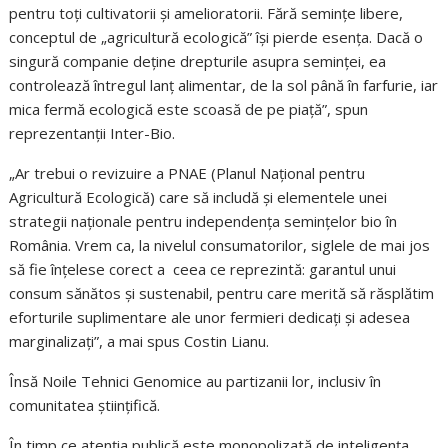
pentru toți cultivatorii și amelioratorii. Fără semințe libere,
conceptul de „agricultură ecologică” își pierde esența. Dacă o
singură companie deține drepturile asupra seminței, ea
controlează întregul lanț alimentar, de la sol până în farfurie, iar
mica fermă ecologică este scoasă de pe piață”, spun
reprezentanții Inter-Bio.
„Ar trebui o revizuire a PNAE (Planul Național pentru
Agricultură Ecologică) care să includă și elementele unei
strategii naționale pentru independența semințelor bio în
România. Vrem ca, la nivelul consumatorilor, siglele de mai jos
să fie înțelese corect a
ceea ce reprezintă: garantul unui
consum sănătos și sustenabil, pentru care merită să răsplătim
eforturile suplimentare ale unor fermieri dedicați și adesea
marginalizați”, a mai spus Costin Lianu.
Însă Noile Tehnici Genomice au partizanii lor, inclusiv în
comunitatea științifică.
În timp ce atenția publică este monopolizată de inteligența