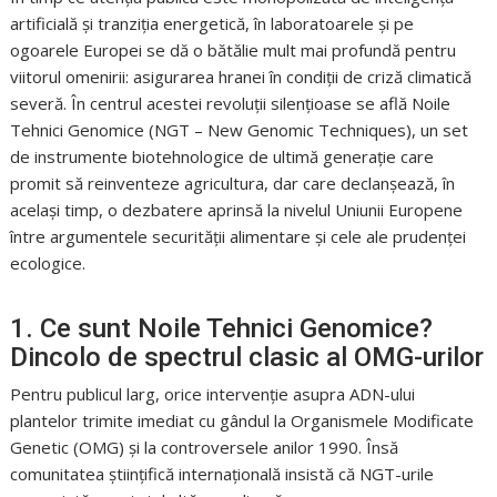
artificială și tranziția energetică, în laboratoarele și pe
ogoarele Europei se dă o bătălie mult mai profundă pentru
viitorul omenirii: asigurarea hranei în condiții de criză climatică
severă. În centrul acestei revoluții silențioase se află Noile
Tehnici Genomice (NGT – New Genomic Techniques), un set
de instrumente biotehnologice de ultimă generație care
promit să reinventeze agricultura, dar care declanșează, în
același timp, o dezbatere aprinsă la nivelul Uniunii Europene
între argumentele securității alimentare și cele ale prudenței
ecologice.
1. Ce sunt Noile Tehnici Genomice?
Dincolo de spectrul clasic al OMG-urilor
Pentru publicul larg, orice intervenție asupra ADN-ului
plantelor trimite imediat cu gândul la Organismele Modificate
Genetic (OMG) și la controversele anilor 1990. Însă
comunitatea științifică internațională insistă că NGT-urile