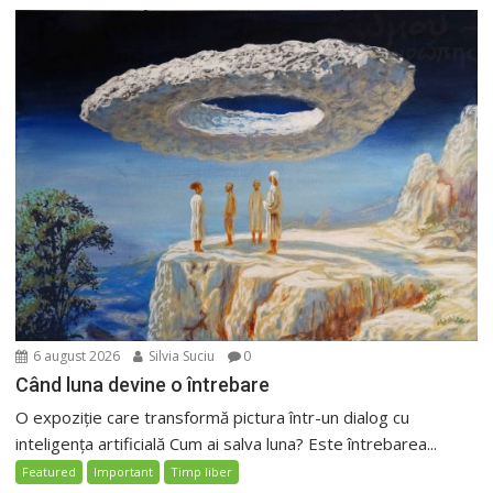
6 august 2026
Silvia Suciu
0
Când luna devine o întrebare
O expoziție care transformă pictura într-un dialog cu
inteligența artificială Cum ai salva luna? Este întrebarea...
Featured
Important
Timp liber