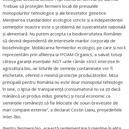
Trebuie să protejăm fermierii locali de presiunile
monopolurilor tehnologice și ale brevetelor genetice.
Menținerea standardelor ecologice stricte și a independenței
semințelor noastre este o problemă de suveranitate națională
și alimentară. Nu putem accepta ca biodiversitatea României
să devină dependentă de interesele marilor corporații de
biotehnologie. Mobilizarea fermierilor ecologici, pe care și noi îi
reprezentăm prin afilierea la IFOAM Organics, a salvat totuși
câteva garanții esențiale: NGT-urile rămân strict interzise în
agricultura bio, iar loturile de semințe contaminate vor fi
etichetate, oferind o minimă protecție producătorilor. Miza
principală pentru România nu este doar monopolul tehnologic
în sine, ci lipsa de transparență (consumatorul nu va ști dacă
mănâncă un produs indus genetic) și riscul economic ca
semințele românești să fie înlocuite de soiuri brevetate de
mari companii externe”, a declarat Costin Lianu, președintele
Inter-Bio.
Pentru fermierii bio, această reglementare îi menține în elita