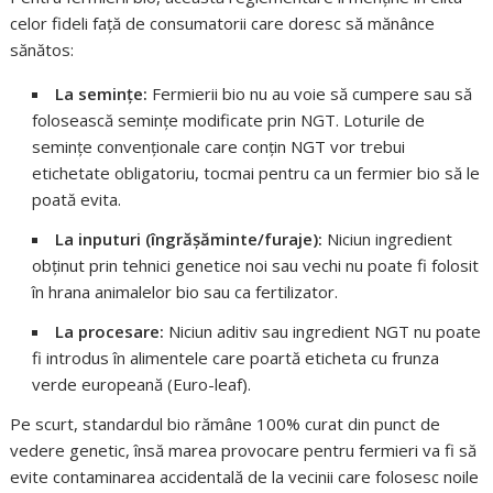
celor fideli față de consumatorii care doresc să mănânce
sănătos:
La semințe:
Fermierii bio nu au voie să cumpere sau să
folosească semințe modificate prin NGT. Loturile de
semințe convenționale care conțin NGT vor trebui
etichetate obligatoriu, tocmai pentru ca un fermier bio să le
poată evita.
La inputuri (îngrășăminte/furaje):
Niciun ingredient
obținut prin tehnici genetice noi sau vechi nu poate fi folosit
în hrana animalelor bio sau ca fertilizator.
La procesare:
Niciun aditiv sau ingredient NGT nu poate
fi introdus în alimentele care poartă eticheta cu frunza
verde europeană (Euro-leaf).
Pe scurt, standardul bio rămâne 100% curat din punct de
vedere genetic, însă marea provocare pentru fermieri va fi să
evite contaminarea accidentală de la vecinii care folosesc noile