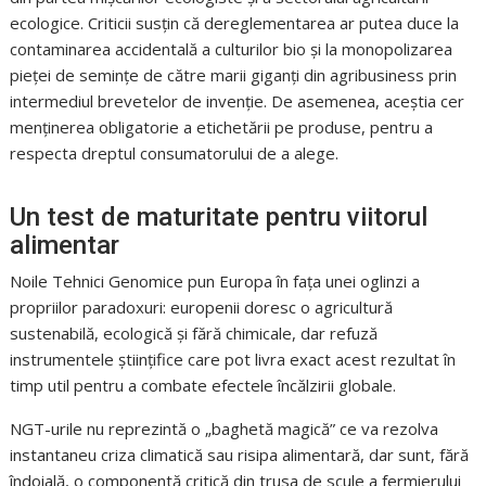
ecologice. Criticii susțin că dereglementarea ar putea duce la
contaminarea accidentală a culturilor bio și la monopolizarea
pieței de semințe de către marii giganți din agribusiness prin
intermediul brevetelor de invenție. De asemenea, aceștia cer
menținerea obligatorie a etichetării pe produse, pentru a
respecta dreptul consumatorului de a alege.
Un test de maturitate pentru viitorul
alimentar
Noile Tehnici Genomice pun Europa în fața unei oglinzi a
propriilor paradoxuri: europenii doresc o agricultură
sustenabilă, ecologică și fără chimicale, dar refuză
instrumentele științifice care pot livra exact acest rezultat în
timp util pentru a combate efectele încălzirii globale.
NGT-urile nu reprezintă o „baghetă magică” ce va rezolva
instantaneu criza climatică sau risipa alimentară, dar sunt, fără
îndoială, o componentă critică din trusa de scule a fermierului