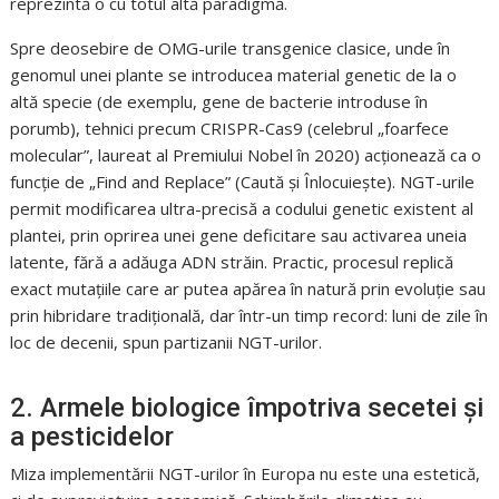
reprezintă o cu totul altă paradigmă.
Spre deosebire de OMG-urile transgenice clasice, unde în
genomul unei plante se introducea material genetic de la o
altă specie (de exemplu, gene de bacterie introduse în
porumb), tehnici precum CRISPR-Cas9 (celebrul „foarfece
molecular”, laureat al Premiului Nobel în 2020) acționează ca o
funcție de „Find and Replace” (Caută și Înlocuiește). NGT-urile
permit modificarea ultra-precisă a codului genetic existent al
plantei, prin oprirea unei gene deficitare sau activarea uneia
latente, fără a adăuga ADN străin. Practic, procesul replică
exact mutațiile care ar putea apărea în natură prin evoluție sau
prin hibridare tradițională, dar într-un timp record: luni de zile în
loc de decenii, spun partizanii NGT-urilor.
2. Armele biologice împotriva secetei și
a pesticidelor
Miza implementării NGT-urilor în Europa nu este una estetică,