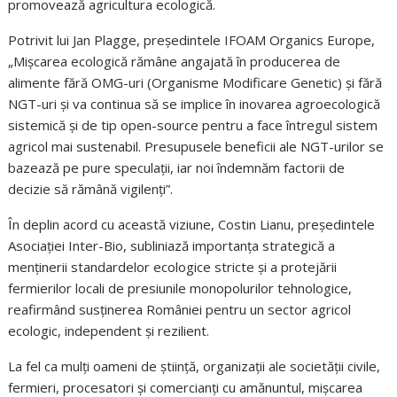
promovează agricultura ecologică.
Potrivit lui Jan Plagge, președintele IFOAM Organics Europe,
„Mișcarea ecologică rămâne angajată în producerea de
alimente fără OMG-uri (Organisme Modificare Genetic) și fără
NGT-uri și va continua să se implice în inovarea agroecologică
sistemică și de tip open-source pentru a face întregul sistem
agricol mai sustenabil. Presupusele beneficii ale NGT-urilor se
bazează pe pure speculații, iar noi îndemnăm factorii de
decizie să rămână vigilenți”.
În deplin acord cu această viziune, Costin Lianu, președintele
Asociației Inter-Bio, subliniază importanța strategică a
menținerii standardelor ecologice stricte și a protejării
fermierilor locali de presiunile monopolurilor tehnologice,
reafirmând susținerea României pentru un sector agricol
ecologic, independent și rezilient.
La fel ca mulți oameni de știință, organizații ale societății civile,
fermieri, procesatori și comercianți cu amănuntul, mișcarea