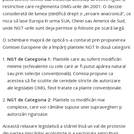
restrictive care reglementa OMG-urile din 2001. O decizie
considerată de lumea științifică drept o „eroare anacronică”, ce
risca să lase Europa în urma SUA, Chinei sau Americii de Sud,
unde NGT-urile sunt deja permise și folosite pe scară largă.
O schimbare majoră de optică s-a conturat prin propunerea
Comisiei Europene de a împărți plantele NGT în două categorii:
NGT de Categoria 1:
Plantele care au suferit modificări
minime (echivalente cu cele care ar fi putut apărea natural
sau prin selecție convențională). Comisia propune ca
acestea să fie scutite de cerințele stricte de autorizare
ale legislației OMG, fiind tratate ca plante convenționale.
NGT de Categoria 2:
Plantele cu modificări mai
complexe, care vor rămâne supuse unei supravegheri și
autorizări riguroase.
Această relaxare legislativă a stârnit însă un val de proteste
din partea mișcărilor ecologiste și a sectorului agriculturii