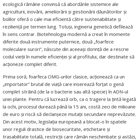
ecologică rămâne convinsă că abordările sistemice ale
agriculturii, inovării, ameliorării și gestionării dăunătorilor și
bolilor oferă o cale mai eficientă către sustenabilitate și
reziliență pe termen lung. Totuși, ingineria genetică defilează
în sens contrar. Biotehnologia modernă a creat în momente
diferite două instrumente puternice, două „foarfece
moleculare surori”, născute din aceeași dorință de a rescrie
codul vieții în numele eficienței și al profitului, dar destinate să
acționeze complet diferit.
Prima soră, foarfeca OMG-urilor clasice, acționează ca un
„importator” brutal de viață care inserează forțat o genă
complet străină (de la o bacterie sau altă specie) în ADN-ul
unei plante. Pentru că lucrează orb, ca o tragere la țintă legată
la ochi, procesul durează până la 15 ani, costă zeci de milioane
de euro și riscă să declanșeze mutații secundare neprevăzute.
Din acest motiv, legislația europeană a blocat-o în spatele
unor reguli drastice de biosecuritate, etichetare și
trasabilitate totală, restricții care rămân neschimbate și astăzi,