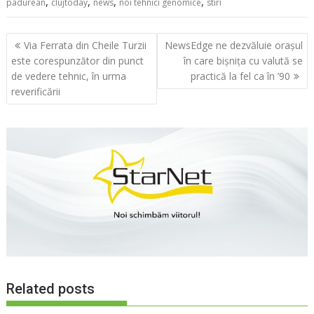
,
,
,
,
padurean
clujtoday
news
noi tehnici genomice
stiri
Navigare
Via Ferrata din Cheile Turzii
NewsEdge ne dezvăluie orașul
în
este corespunzător din punct
în care bișnița cu valută se
articole
de vedere tehnic, în urma
practică la fel ca în ’90
reverificării
Related posts