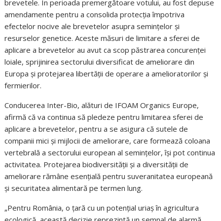
brevetele. În perioada premergătoare votului, au fost depuse
amendamente pentru a consolida protecția împotriva
efectelor nocive ale brevetelor asupra semințelor și
resurselor genetice. Aceste măsuri de limitare a sferei de
aplicare a brevetelor au avut ca scop păstrarea concurenței
loiale, sprijinirea sectorului diversificat de ameliorare din
Europa și protejarea libertății de operare a amelioratorilor și
fermierilor.
Conducerea Inter-Bio, alături de IFOAM Organics Europe,
afirmă că va continua să pledeze pentru limitarea sferei de
aplicare a brevetelor, pentru a se asigura că sutele de
companii mici și mijlocii de ameliorare, care formează coloana
vertebrală a sectorului european al semințelor, își pot continua
activitatea. Protejarea biodiversității și a diversității de
ameliorare rămâne esențială pentru suveranitatea europeană
și securitatea alimentară pe termen lung.
„Pentru România, o țară cu un potențial uriaș în agricultura
ecologică, această decizie reprezintă un semnal de alarmă.