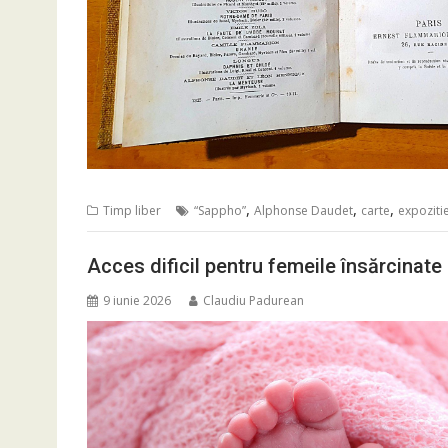
,
,
,
Timp liber
“Sappho”
Alphonse Daudet
carte
expoziti
Acces dificil pentru femeile însărcinate 
9 iunie 2026
Claudiu Padurean