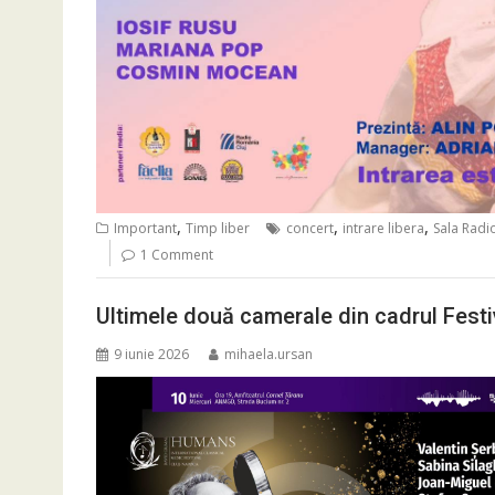
,
,
,
Important
Timp liber
concert
intrare libera
Sala Radio
1 Comment
Ultimele două camerale din cadrul Fest
9 iunie 2026
mihaela.ursan