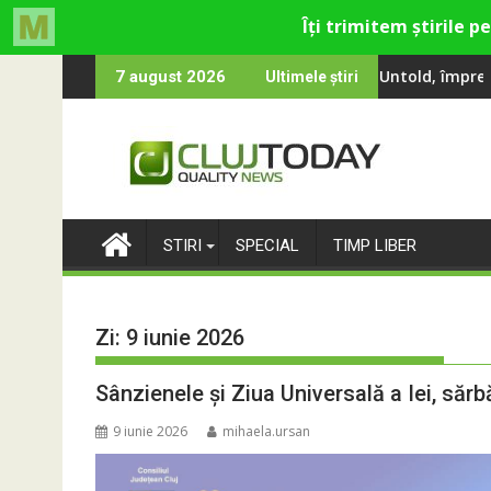
Skip
 și Theo Rose și comercianți români parteneri, în premieră la Fa
e oameni au cântat, la Untold, împreună cu Sting
RIVUS transformă fosta 
7 august 2026
Ultimele știri
to
content
STIRI
SPECIAL
TIMP LIBER
Zi:
9 iunie 2026
Sânzienele și Ziua Universală a Iei, sărb
9 iunie 2026
mihaela.ursan