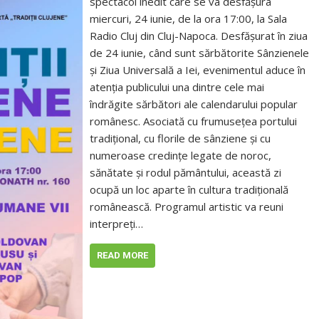
spectacol inedit care se va desfășura
miercuri, 24 iunie, de la ora 17:00, la Sala
Radio Cluj din Cluj-Napoca. Desfășurat în ziua
de 24 iunie, când sunt sărbătorite Sânzienele
și Ziua Universală a Iei, evenimentul aduce în
atenția publicului una dintre cele mai
îndrăgite sărbători ale calendarului popular
românesc. Asociată cu frumusețea portului
tradițional, cu florile de sânziene și cu
numeroase credințe legate de noroc,
sănătate și rodul pământului, această zi
ocupă un loc aparte în cultura tradițională
românească. Programul artistic va reuni
interpreți…
READ MORE