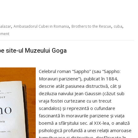
,
,
,
,
Salazar
Ambasadorul Cubei in Romania
Brothers to the Rescue
cuba
mment
pe site-ul Muzeului Goga
Celebrul roman “Sappho” (sau “Sappho:
Moravuri pariziene”), publicat în 1884,
descrie atât pasiunea distructivă, cât și
deziluzia naivului Jean Gaussin (căzut sub
vraja fostei curtezane cu un trecut
scandalos) și reprezintă o cufundare
fascinantă în moravurile pariziene și viața
boemă a sfârșitului sec. al XIX-lea, o analiză
psihologică profundă a unei relații amoroase
tumultuoase și distructive, desfășurate în