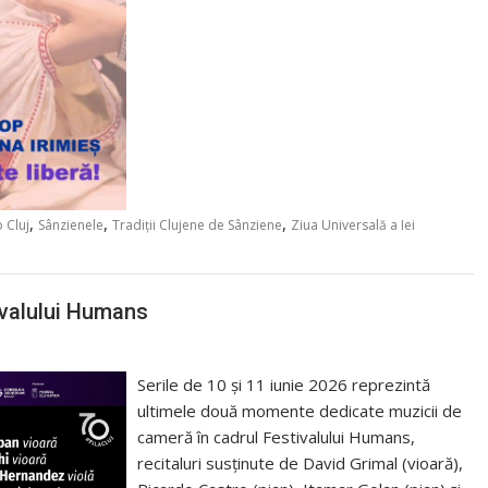
,
,
,
 Cluj
Sânzienele
Tradiții Clujene de Sânziene
Ziua Universală a Iei
ivalului Humans
Serile de 10 și 11 iunie 2026 reprezintă
ultimele două momente dedicate muzicii de
cameră în cadrul Festivalului Humans,
recitaluri susținute de David Grimal (vioară),