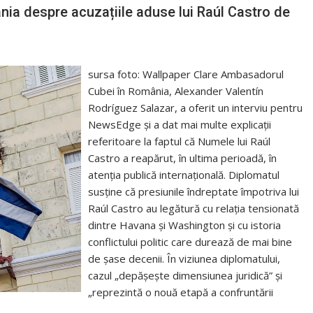
a despre acuzațiile aduse lui Raúl Castro de
sursa foto: Wallpaper Clare Ambasadorul
Cubei în România, Alexander Valentín
Rodríguez Salazar, a oferit un interviu pentru
NewsEdge și a dat mai multe explicații
referitoare la faptul că Numele lui Raúl
Castro a reapărut, în ultima perioadă, în
atenția publică internațională. Diplomatul
susține că presiunile îndreptate împotriva lui
Raúl Castro au legătură cu relația tensionată
dintre Havana și Washington și cu istoria
conflictului politic care durează de mai bine
de șase decenii. În viziunea diplomatului,
cazul „depășește dimensiunea juridică” și
„reprezintă o nouă etapă a confruntării