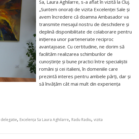
Sa, Laura Aghilarre, s-a aflat în vizită la Cluj.
„Suntem onorați de vizita Excelenței Sale și
avem încredere că doamna Ambasador va
transmite mesajul nostru de deschidere și
deplină disponibilitate de colaborare pentru
inițierea unor parteneriate reciproc
avantajoase. Cu certitudine, ne dorim să
facilităm realizarea schimburilor de
cunoștințe și bune practici între specialiștii
români și cei italieni, în domeniile care
prezintă interes pentru ambele părți, dar și
să învățăm cât mai mult din experiența
,
,
,
,
delegatie
Excelența Sa Laura Aghilarre
Radu Radiu
vizita