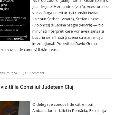
Ricardo Castro (pian), Itamar Golan (pian) și
Juan-Miguel Hernandez (violă). Acestora li se
vor adăuga tinerii artiști români invitați –
Valentin Şerban (vioară), Ștefan Cazacu
(violoncel) și Sabina Silaghi (vioară) — trei
minunați interpreți care vor avea șansa și
bucuria de a împărți scena cu mari artiști
internaționali. Potrivit lui David Grimal,
entru muzica de cameră îl dăm prin…
,
ans
muzica
1 Comment
vizită la Consiliul Județean Cluj
O delegație condusă de către noul
Ambasador al Italiei în România, Excelența