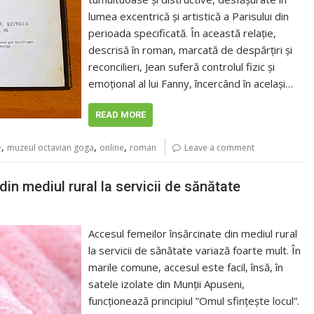
lumea excentrică și artistică a Parisului din
perioada specificată. În această relație,
descrisă în roman, marcată de despărțiri și
reconcilieri, Jean suferă controlul fizic și
emoțional al lui Fanny, încercând în același…
READ MORE
,
,
,
e
muzeul octavian goga
online
roman
Leave a comment
din mediul rural la servicii de sănătate
Accesul femeilor însărcinate din mediul rural
la servicii de sănătate variază foarte mult. În
marile comune, accesul este facil, însă, în
satele izolate din Munții Apuseni,
funcționează principiul ”Omul sfințește locul”.