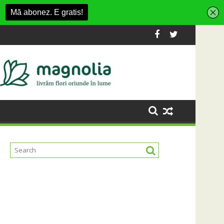
ment din Cluj-Napoca
SportinCluj: Cine este fotbalistul cu dou