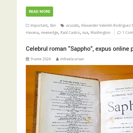
READ MORE
,
,
Important
Stiri
acuzatii
Alexander Valentín Rodríguez 
,
,
,
,
Havana
newsedge
Raúl Castro
sua
Washington
1 Co
Celebrul roman “Sappho”, expus online 
9 iunie 2026
mihaela.ursan