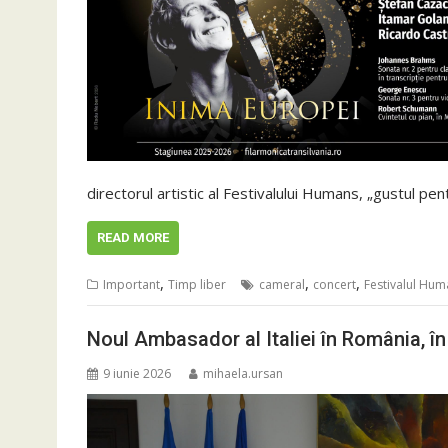
directorul artistic al Festivalului Humans, „gustul p
READ MORE
,
,
,
Important
Timp liber
cameral
concert
Festivalul Hum
Noul Ambasador al Italiei în România, în 
9 iunie 2026
mihaela.ursan