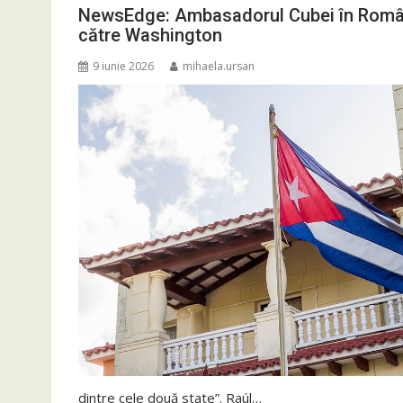
NewsEdge: Ambasadorul Cubei în Români
către Washington
9 iunie 2026
mihaela.ursan
dintre cele două state”. Raúl…