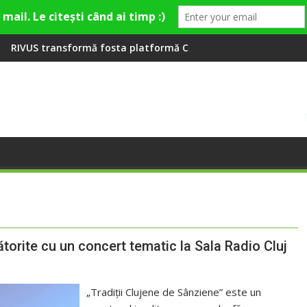
shion Village
platformă Carbochim într-un nou centru cultural și de divertis
Când luna devine o întrebare
ătorite cu un concert tematic la Sala Radio Cluj
„Tradiții Clujene de Sânziene” este un