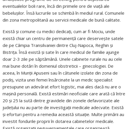
eventualelor boli rare, încă din primele ore de viață ale
bebelușilor. Însă lucrurile se schimbă în mediul rural. Comunele
din zona metropolitană au servicii medicale de bună calitate.
Există și comune cu medici dedicați, cum ar fi Mociu, unde
există chiar un centru de permanență care deservește satele
de pe Câmpia Transilvaniei dintre Cluj-Napoca, Reghin și
Bistrița. Însă există și sate în care medicul de familie ajunge
doar 2-3 zile pe săptămână. Unele cabinete rurale nu au cele
mai bune dotări în domeniul obstreticii – ginecologiei. De
aceea, în Munții Apuseni sau în cătunele izolate din zona de
podiș, vizita unei femei însărcinate la un medic specialist
presupune un adevărat efort logistic, mai ales dacă nu are o
mașină personală. Există estimări neoficiale care arată că între
20 și 25 la sută dintre gravidele din zonele defavorizate ale
județului nu au parte de investigații medicale adecvate. Există
și eforturi pentru a remedia această situație. Multe primării au
investit fondurile proprii în dotarea cabinetelor medicale.
Există organizații neguvernamentale care organizează