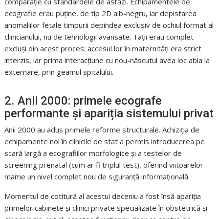
comparație cu standardele de astăzi. Echipamentele de
ecografie erau puține, de tip 2D alb-negru, iar depistarea
anomaliilor fetale timpurii depindea exclusiv de ochiul format al
clinicianului, nu de tehnologii avansate. Tații erau complet
excluși din acest proces: accesul lor în maternități era strict
interzis, iar prima interacțiune cu nou-născutul avea loc abia la
externare, prin geamul spitalului.
2. Anii 2000: primele ecografe
performante și apariția sistemului privat
Anii 2000 au adus primele reforme structurale. Achiziția de
echipamente noi în clinicile de stat a permis introducerea pe
scară largă a ecografiilor morfologice și a testelor de
screening prenatal (cum ar fi triplul test), oferind viitoarelor
mame un nivel complet nou de siguranță informațională.
Momentul de cotitură al acestui deceniu a fost însă apariția
primelor cabinete și clinici private specializate în obstetrică și