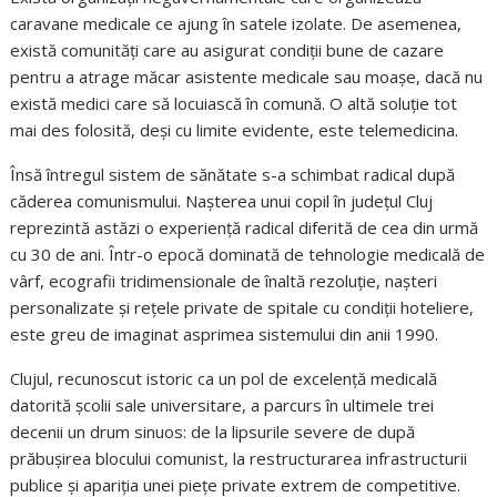
caravane medicale ce ajung în satele izolate. De asemenea,
există comunități care au asigurat condiții bune de cazare
pentru a atrage măcar asistente medicale sau moașe, dacă nu
există medici care să locuiască în comună. O altă soluție tot
mai des folosită, deși cu limite evidente, este telemedicina.
Însă întregul sistem de sănătate s-a schimbat radical după
căderea comunismului. Nașterea unui copil în județul Cluj
reprezintă astăzi o experiență radical diferită de cea din urmă
cu 30 de ani. Într-o epocă dominată de tehnologie medicală de
vârf, ecografii tridimensionale de înaltă rezoluție, nașteri
personalizate și rețele private de spitale cu condiții hoteliere,
este greu de imaginat asprimea sistemului din anii 1990.
Clujul, recunoscut istoric ca un pol de excelență medicală
datorită școlii sale universitare, a parcurs în ultimele trei
decenii un drum sinuos: de la lipsurile severe de după
prăbușirea blocului comunist, la restructurarea infrastructurii
publice și apariția unei piețe private extrem de competitive.