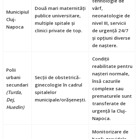
tehnologie de
Două mari maternități
vârf,
Municipiul
publice universitare,
neonatologie de
Cluj-
multiple spitale și
nivel III, servicii
Napoca
clinici private de top.
de urgență 24/7
și opțiuni diverse
de naștere.
Condiții
reabilitate pentru
Polii
nașteri normale,
urbani
Secții de obstetrică-
însă cazurile
secundari
ginecologie în cadrul
complexe sau
(Turda,
spitalelor
prematurele sunt
Dej,
municipale/orășenești.
transferate de
Huedin)
urgență la Cluj-
Napoca.
Monitorizare de
bază; gravidele