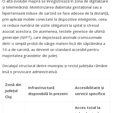
O altă evoluție majoră se înregistrează în zona de digitalizare
și telemedicină. Monitorizarea diabetului gestațional sau a
hipertensiunii induse de sarcină se face adesea de la distanță,
prin aplicații mobile conectate la dispozitive inteligente, ceea
ce reduce numărul de vizite obligatorii la spital și stresul
asociat acestora. De asemenea, testele genetice de ultimă
generație (NIPT), care depistează anomalii cromozomiale
dintr-o simplă probă de sânge matern încă din săptămâna a
10-a de sarcină, au devenit un standard accesibil pentru
majoritatea gravidelor din județ.
Decalajul structural dintre municipiu și restul județului rămâne
însă o provocare administrativă:
Zonă din
Infrastructură
Accesibilitate și
județul
disponibilă în prezent
servicii specifice
Cluj
Acces total la