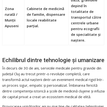
depind în
Zona
Cabinete de medicină
totalitate de
rurală /
de familie, dispensare
transportul către
Munții
locale reabilitate
centrele urbane
Apuseni
parțial.
pentru ecografii
de specialitate și
naștere.
Echilibrul dintre tehnologie și umanizare
În decurs de 30 de ani, serviciile medicale pentru gravide din
județul Cluj au trecut printr-o revoluție completă, care
transformă actul nașterii dintr-un eveniment medical rigid într-
un proces sigur, empatic și personalizat. Îmbinarea fericită
dintre competența istorică a școlii de medicină clujene și infuzia
de capital privat a creat un ecosistem medical de elită.
Provocarea următorilor ani nu mai ține de calitatea tehnologiei