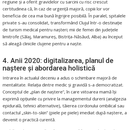
regiune și a oferit gravidelor cu sarcini cu risc crescut
certitudinea că, în caz de urgență majoră, copiii lor vor
beneficia de cea mai bună îngrijire posibilă. În paralel, spitalele
private s-au consolidat, transformând Clujul într-o destinație
de turism medical pentru nașteri; mii de femei din județele
limitrofe (Sălaj, Maramureș, Bistrița-Năsăud, Alba) au început
să aleagă clinicile clujene pentru a naște.
4. Anii 2020: digitalizarea, planul de
naștere și abordarea holistică
Intrarea în actualul deceniu a adus o schimbare majoră de
mentalitate. Relația dintre medic și gravidă s-a democratizat.
Conceptul de „plan de naștere”, în care viitoarea mamă își
exprimă opțiunile cu privire la managementul durerii (analgezia
epidurală, tehnici alternative), tăierea cordonului ombilical sau
contactul „skin-to-skin” (piele pe piele) imediat după naștere, a
devenit o practică curentă.