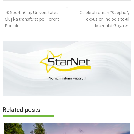
Navigare
SportinCluj: Universitatea
Celebrul roman “Sappho”,
în
Cluj l-a transferat pe Florent
expus online pe site-ul
articole
Poulolo
Muzeului Goga
Related posts