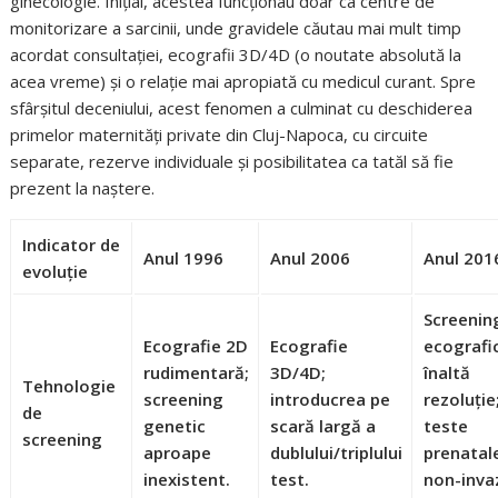
ginecologie. Inițial, acestea funcționau doar ca centre de
monitorizare a sarcinii, unde gravidele căutau mai mult timp
acordat consultației, ecografii 3D/4D (o noutate absolută la
acea vreme) și o relație mai apropiată cu medicul curant. Spre
sfârșitul deceniului, acest fenomen a culminat cu deschiderea
primelor maternități private din Cluj-Napoca, cu circuite
separate, rezerve individuale și posibilitatea ca tatăl să fie
prezent la naștere.
Indicator de
Anul 1996
Anul 2006
Anul 201
evoluție
Screenin
Ecografie 2D
Ecografie
ecografi
rudimentară;
3D/4D;
înaltă
Tehnologie
screening
introducrea pe
rezoluție
de
genetic
scară largă a
teste
screening
aproape
dublului/triplului
prenatal
inexistent.
test.
non-inva