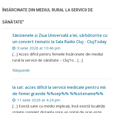
ÎNSĂRCINATE DIN MEDIUL RURAL LA SERVICII DE
SĂNĂTATE”
Sânzienele și Ziua Universală a Iei, sărbătorite cu
un concert tematic la Sala Radio Cluj - ClujToday
9 iunie 2026 at 10:46 pm
[…] Acces dificil pentru femeile însărcinate din mediul
rural la servicii de sănătate – ClujTo… […]
Răspunde
la sat: acces dificil la servicii medicale pentru mii
de femei gravide %%sep%% %%sitename%%
11 iunie 2026 at 4:24 pm
[…] Există sate cu medici implicați, însă există localități
izolate complet distanța spre un spital de oraș este