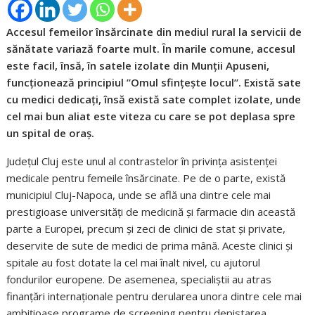
Accesul femeilor însărcinate din mediul rural la servicii de
sănătate variază foarte mult. În marile comune, accesul
este facil, însă, în satele izolate din Munții Apuseni,
funcționează principiul ”Omul sfințește locul”. Există sate
cu medici dedicați, însă există sate complet izolate, unde
cel mai bun aliat este viteza cu care se pot deplasa spre
un spital de oraș.
Județul Cluj este unul al contrastelor în privința asistenței
medicale pentru femeile însărcinate. Pe de o parte, există
municipiul Cluj-Napoca, unde se află una dintre cele mai
prestigioase universități de medicină și farmacie din această
parte a Europei, precum și zeci de clinici de stat și private,
deservite de sute de medici de prima mână. Aceste clinici și
spitale au fost dotate la cel mai înalt nivel, cu ajutorul
fondurilor europene. De asemenea, specialiștii au atras
finanțări internaționale pentru derularea unora dintre cele mai
ambițioase programe de screening pentru depistarea