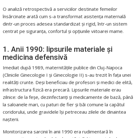
O analiză retrospectivă a serviciilor destinate femeilor
însărcinate arată cum s-a transformat asistența maternală
dintr-un proces adesea standardizat și rigid, într-un sistem
centrat pe siguranța, confortul și opțiunile viitoarei mame.
1. Anii 1990: lipsurile materiale și
medicina defensivă
Imediat după 1989, maternitățile publice din Cluj-Napoca
(Clinicile Ginecologie I și Ginecologie II) s-au trezit în fața unei
realități crunte. Deși beneficiau de profesori și medici de elită,
infrastructura fizică era precară. Lipsurile materiale erau
zilnice: de la feșe, dezinfectanți și medicamente de bază, până
la saloanele mari, cu paturi de fier și băi comune la capătul
coridorului, unde gravidele își petreceau zilele de dinaintea
nașterii.
Monitorizarea sarcinii în anii 1990 era rudimentară în