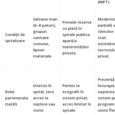
(NIPT).
Saloane mari
Moderni
Primele rezerve
(6–8 paturi),
parțială 
cu plată în
grupuri
clinicilor
Condiții de
spitale publice;
sanitare
stat;
spitalizare
apariția
comune,
extinder
maternităților
lipsuri
sectorul
private.
materiale.
privat.
Prezență
Interzis în
Permis la
încurajat
Rolul
spital; zero
ecografii în
nașterea
partenerului
acces la
sistem privat;
sistem pr
(tatăl)
naștere sau
acces limitat în
program
vizite.
spitale.
vizite fle