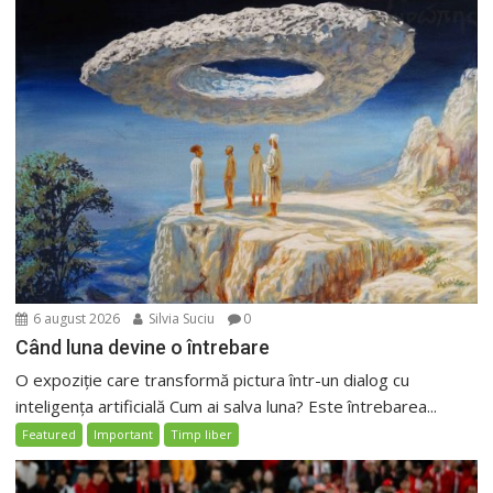
6 august 2026
Silvia Suciu
0
Când luna devine o întrebare
O expoziție care transformă pictura într-un dialog cu
inteligența artificială Cum ai salva luna? Este întrebarea...
Featured
Important
Timp liber