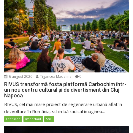
6 august 2026
Tigancea Madalina
0
RIVUS transformă fosta platformă Carbochim într-
un nou centru cultural și de divertisment din Cluj-
Napoca
RIVUS, cel mai mare proiect de regenerare urbană aflat în
dezvoltare în România, schimbă radical imaginea...
Featured
Important
Stiri