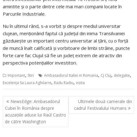
amintite și o parte dintre cele mai mari companii locate în
Parcurile Industriale.
Nu în ultimul rând, s-a vorbit și despre mediul universitar
clujean, menționând faptul că județul din inima Transilvaniei
găzduieşte un important centru universitar al țării, cu o forţă
de muncă înalt calificată și vorbitoare de limbi străine, puncte
forte care fac Clujul să fie un județ extrem de atractiv din
perspectiva potenţialilor investitori.
,
,
,
,
Important
Stiri
Ambasadorul Italiei in Romania
CJ Cluj
delegatie
,
,
Excelența Sa Laura Aghilarre
Radu Radiu
vizita
Navigare
NewsEdge: Ambasadorul
Ultimele două camerale din
în
Cubei în România despre
cadrul Festivalului Humans
articole
acuzațiile aduse lui Raúl Castro
de către Washington