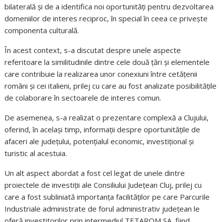
bilaterală și de a identifica noi oportunități pentru dezvoltarea
domeniilor de interes reciproc, în special în ceea ce privește
componenta culturală.
În acest context, s-a discutat despre unele aspecte
referitoare la similitudinile dintre cele două țări și elementele
care contribuie la realizarea unor conexiuni între cetățenii
români și cei italieni, prilej cu care au fost analizate posibilitățile
de colaborare în sectoarele de interes comun.
De asemenea, s-a realizat o prezentare complexă a Clujului,
oferind, în același timp, informații despre oportunităţile de
afaceri ale judeţului, potențialul economic, investițional și
turistic al acestuia.
Un alt aspect abordat a fost cel legat de unele dintre
proiectele de investiții ale Consiliului Județean Cluj, prilej cu
care a fost subliniată importanța facilităților pe care Parcurile
Industriale administrate de forul administrativ județean le
oferă investitorilor prin intermediul TETAROM SA, fiind