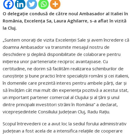
O delegație condusă de către noul Ambasador al Italiei în
România, Excelența Sa, Laura Aghilarre, s-a aflat în vizită
la Cluj.
„Suntem onorați de vizita Excelenței Sale și avem încredere că
doamna Ambasador va transmite mesajul nostru de
deschidere și deplină disponibilitate de colaborare pentru
inițierea unor parteneriate reciproc avantajoase. Cu
certitudine, ne dorim să facilităm realizarea schimburilor de
cunoștințe și bune practici între specialiștii români și cei italieni,
în domeniile care prezintă interes pentru ambele părți, dar și
să învățăm cât mai mult din experiența pozitivă a acestui stat,
un important partener comercial al Clujului și al țării și unul
dintre principalii investitori străini în România” a declarat,
vicepreședintele Consiliului Județean Cluj, Radu Rațiu.
Scopul întrevederii ce a avut loc la sediul forului administrativ
județean a fost acela de a intensifica relațiile de cooperare