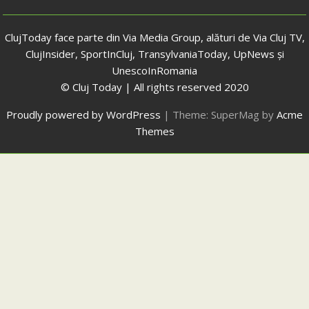
ClujToday face parte din Via Media Group, alături de Via Cluj TV,
ClujInsider, SportInCluj, TransylvaniaToday, UpNews și
UnescoInRomania
© Cluj Today | All rights reserved 2020
Proudly powered by WordPress
|
Theme: SuperMag by
Acme
Themes