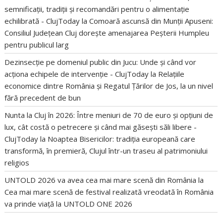
semnificații, tradiții și recomandări pentru o alimentație
echilibrată - ClujToday
la
Comoară ascunsă din Munții Apuseni:
Consiliul Județean Cluj dorește amenajarea Peșterii Humpleu
pentru publicul larg
Dezinsecție pe domeniul public din Jucu: Unde și când vor
acționa echipele de intervenție - ClujToday
la
Relațiile
economice dintre România și Regatul Țărilor de Jos, la un nivel
fără precedent de bun
Nunta la Cluj în 2026: Între meniuri de 70 de euro și opțiuni de
lux, cât costă o petrecere și când mai găsești săli libere -
ClujToday
la
Noaptea Bisericilor: tradiția europeană care
transformă, în premieră, Clujul într-un traseu al patrimoniului
religios
UNTOLD 2026 va avea cea mai mare scenă din România
la
Cea mai mare scenă de festival realizată vreodată în România
va prinde viață la UNTOLD ONE 2026