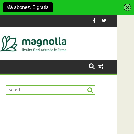
 Cluj-Napoca
SportinCluj: Cine este fotbalistul cu două diplome