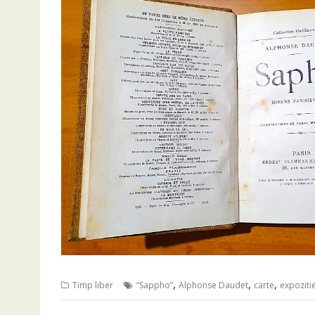
,
,
,
Timp liber
“Sappho”
Alphonse Daudet
carte
expoziti