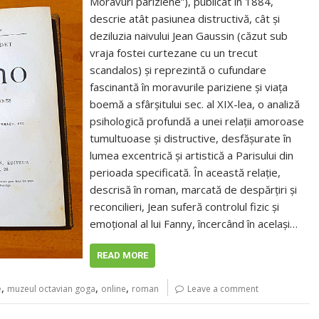
Moravuri pariziene”), publicat în 1884,
descrie atât pasiunea distructivă, cât și
deziluzia naivului Jean Gaussin (căzut sub
vraja fostei curtezane cu un trecut
scandalos) și reprezintă o cufundare
fascinantă în moravurile pariziene și viața
boemă a sfârșitului sec. al XIX-lea, o analiză
psihologică profundă a unei relații amoroase
tumultuoase și distructive, desfășurate în
lumea excentrică și artistică a Parisului din
perioada specificată. În această relație,
descrisă în roman, marcată de despărțiri și
reconcilieri, Jean suferă controlul fizic și
emoțional al lui Fanny, încercând în același…
READ MORE
,
,
,
e
muzeul octavian goga
online
roman
Leave a comment