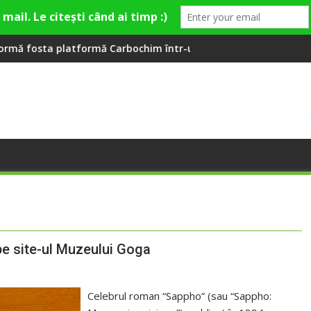
llage
ă Carbochim într-un nou centru cultural și de divertisment din
Când luna devine o întrebare
pe site-ul Muzeului Goga
Celebrul roman “Sappho” (sau “Sappho: