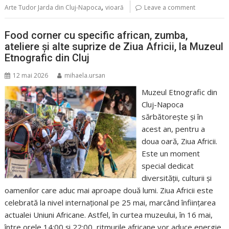
,
Arte Tudor Jarda din Cluj-Napoca
vioară
Leave a comment
Food corner cu specific african, zumba,
ateliere și alte suprize de Ziua Africii, la Muzeul
Etnografic din Cluj
12 mai 2026
mihaela.ursan
Muzeul Etnografic din
Cluj-Napoca
sărbătorește și în
acest an, pentru a
doua oară, Ziua Africii.
Este un moment
special dedicat
diversității, culturii și
oamenilor care aduc mai aproape două lumi. Ziua Africii este
celebrată la nivel internațional pe 25 mai, marcând înființarea
actualei Uniuni Africane. Astfel, în curtea muzeului, în 16 mai,
între orele 14:00 și 22:00, ritmurile africane vor aduce energie