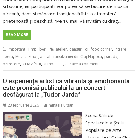
și bucurie, iar participanții vor putea să se bucure de muzică
africană, dans și mâncare tradițională într-o atmosferă
prietenoasă și deschisă. “Pe 16 mai, vă invităm cu drag…
READ MORE
,
,
,
,
,
Important
Timp liber
atelier
dansuri
dj
food corner
intrare
,
,
,
libera
Muzeul Etnografic al Transilvaniei din Cluj-Napoca
parada
,
,
petrecere
Ziua Africii
zumba
Leave a comment
O experiență artistică vibrantă și emoționantă
este promisă publicului la un concert
desfășurat la „Tudor Jarda”
23 februarie 2026
mihaela.ursan
Scena Sălii de
Spectacole a Școlii
Populare de Arte
„Tudor Jarda” din Cluj-