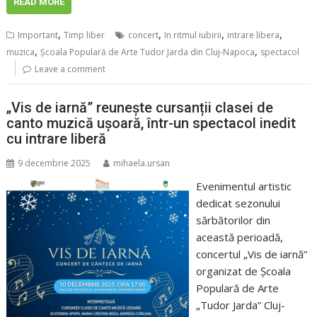
READ MORE
,
,
,
,
Important
Timp liber
concert
In ritmul iubirii
intrare libera
,
,
muzica
Școala Populară de Arte Tudor Jarda din Cluj-Napoca
spectacol
Leave a comment
„Vis de iarnă” reunește cursanții clasei de
canto muzică ușoară, într-un spectacol inedit
cu intrare liberă
9 decembrie 2025
mihaela.ursan
Evenimentul artistic
dedicat sezonului
sărbătorilor din
această perioadă,
concertul „Vis de iarnă”
organizat de Școala
Populară de Arte
„Tudor Jarda” Cluj-