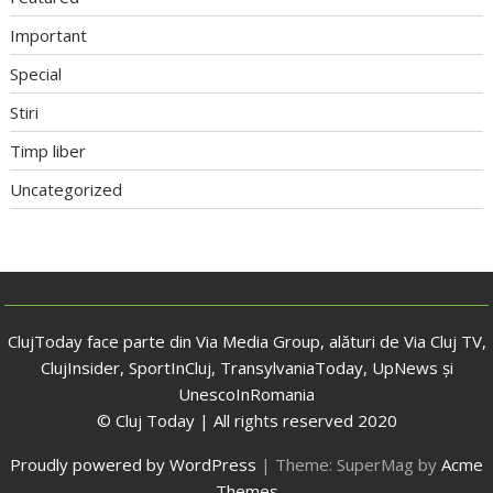
Important
Special
Stiri
Timp liber
Uncategorized
ClujToday face parte din Via Media Group, alături de Via Cluj TV,
ClujInsider, SportInCluj, TransylvaniaToday, UpNews și
UnescoInRomania
© Cluj Today | All rights reserved 2020
Proudly powered by WordPress
|
Theme: SuperMag by
Acme
Themes