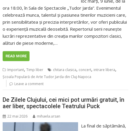
loc marți, 9 iunie, de la
ora 18:00, în Sala de Spectacole „Tudor Jarda”. Evenimentul
celebrează munca, talentul și pasiunea tinerilor muzicieni care,
prin sensibilitatea și precizia interpretărilor, vor oferi publicului
o experiență muzicală deosebită. Repertoriul serii reunește
lucrări reprezentative din creația marilor compozitori clasici,
alături de piese moderne,…
READ MORE
,
,
,
,
Important
Timp liber
chitara clasica
concert
intrare libera
Școala Populară de Arte Tudor Jarda din Cluj-Napoca
Leave a comment
De Zilele Clujului, cei mici pot urmări gratuit, în
aer liber, spectacolele Teatrului Puck
22 mai 2026
mihaela.ursan
La final de săptămână,