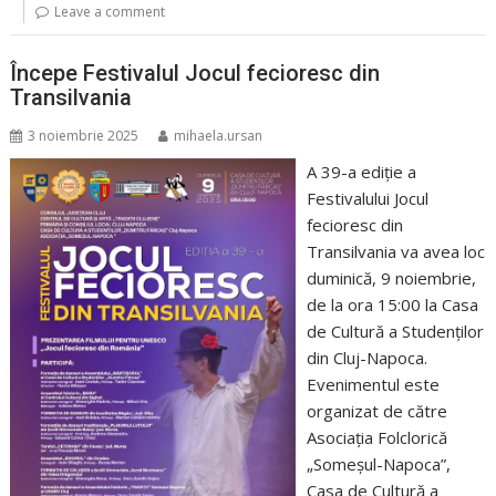
Leave a comment
Începe Festivalul Jocul fecioresc din
Transilvania
3 noiembrie 2025
mihaela.ursan
A 39-a ediție a
Festivalului Jocul
fecioresc din
Transilvania va avea loc
duminică, 9 noiembrie,
de la ora 15:00 la Casa
de Cultură a Studenților
din Cluj-Napoca.
Evenimentul este
organizat de către
Asociaţia Folclorică
„Someşul-Napoca”,
Casa de Cultură a