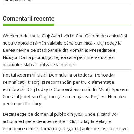
Comentarii recente
Weekend de foc la Cluj: Avertizările Cod Galben de caniculă și
nopți tropicale rămân valabile până duminică - ClujToday
la
Berea revine pe stadioanele din România: Președintele
Nicușor Dan a promulgat legea care permite vânzarea
băuturilor slab alcoolizate la meciuri
Postul Adormirii Maicii Domnului la ortodocși: Perioada,
semnificații, tradiții și recomandări pentru o alimentație
echilibrată - ClujToday
la
Comoară ascunsă din Munții Apuseni:
Consiliul Județean Cluj dorește amenajarea Peșterii Humpleu
pentru publicul larg
Dezinsecție pe domeniul public din Jucu: Unde și când vor
acționa echipele de intervenție - ClujToday
la
Relațiile
economice dintre România și Regatul Țărilor de Jos, la un nivel