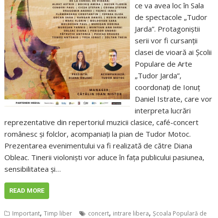
ce va avea loc în Sala
de spectacole „Tudor
Jarda”. Protagoniștii
serii vor fi cursanții
clasei de vioară ai Școlii
Populare de Arte
„Tudor Jarda”,
coordonați de Ionuț
Daniel Istrate, care vor
interpreta lucrări
reprezentative din repertoriul muzicii clasice, café-concert
românesc și folclor, acompaniați la pian de Tudor Motoc.
Prezentarea evenimentului va fi realizată de către Diana
Obleac. Tinerii violoniști vor aduce în fața publicului pasiunea,
sensibilitatea și…
READ MORE
,
,
,
Important
Timp liber
concert
intrare libera
Școala Populară de