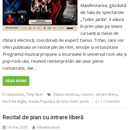
Manifestarea, găzduită
de Sala de Spectacole
„Tudor Jarda”, îi aduce
în prim-plan pe tinerii
cursanți ai clasei de
chitară electrică, coordonați de expert Darius Trifan, care vor
oferi publicului un recital plin de ritm, emoție și virtuozitate.
Programul muzical propune o incursiune în universul rock-ului și
pop-rock-ului, reunind reinterpretări ale unor piese
consacrate, dar…
READ MORE
,
,
,
,
Important
Timp liber
chitara electrica
concert
intrare libera
,
Rock the Night
Scoala Populara de Arta Tudor Jarda
1 Comment
Recital de pian cu intrare liberă
16 mai 2026
mihaela.ursan