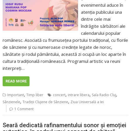
evenimentul aduce în
atenția publicului una
dintre cele mai
îndrăgite sărbători ale
calendarului popular
românesc. Asociată cu frumusețea portului tradițional, cu florile
de sânziene și cu numeroase credințe legate de noroc,
sănătate și rodul pământului, această zi ocupă un loc aparte în
cultura tradițională românească. Programul artistic va reuni
interpreți…
READ MORE
,
,
,
,
Important
Timp liber
concert
intrare libera
Sala Radio Cluj
,
,
Sânzienele
Tradiții Clujene de Sânziene
Ziua Universală a Iei
1 Comment
Seară dedicată rafinamentului sonor și emoției