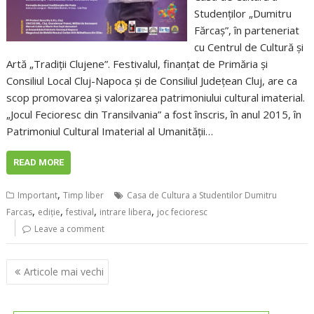
Studenților „Dumitru
Fărcaș”, în parteneriat
cu Centrul de Cultură și
Artă „Tradiții Clujene”. Festivalul, finanțat de Primăria și
Consiliul Local Cluj-Napoca și de Consiliul Județean Cluj, are ca
scop promovarea și valorizarea patrimoniului cultural imaterial.
„Jocul Fecioresc din Transilvania” a fost înscris, în anul 2015, în
Patrimoniul Cultural Imaterial al Umanității…
READ MORE
,
Important
Timp liber
Casa de Cultura a Studentilor Dumitru
,
,
,
,
Farcas
ediţie
festival
intrare libera
joc fecioresc
Leave a comment
Navigare
Articole mai vechi
în
articole