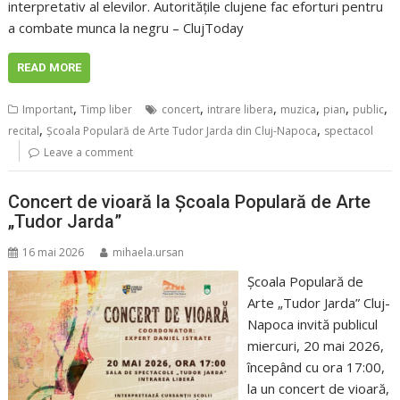
interpretativ al elevilor. Autoritățile clujene fac eforturi pentru
a combate munca la negru – ClujToday
READ MORE
,
,
,
,
,
,
Important
Timp liber
concert
intrare libera
muzica
pian
public
,
,
recital
Școala Populară de Arte Tudor Jarda din Cluj-Napoca
spectacol
Leave a comment
Concert de vioară la Școala Populară de Arte
„Tudor Jarda”
16 mai 2026
mihaela.ursan
Școala Populară de
Arte „Tudor Jarda” Cluj-
Napoca invită publicul
miercuri, 20 mai 2026,
începând cu ora 17:00,
la un concert de vioară,