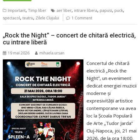
,
,
,
,
,
Important
Timp liber
aer liber
intrare libera
papusi
puck
,
,
spectacol
teatru
Zilele Clujului
1 Comment
„Rock the Night” – concert de chitară electrică,
cu intrare liberă
19 mai 2026
mihaela.ursan
Concertul de chitară
electrică „Rock the
Night”, un eveniment
dedicat energiei muzicii
moderne și
expresivității artistice
contemporane va avea
loc la Școala Populară
de Arte „Tudor Jarda”
Cluj-Napoca, joi, 21 mai
2026, de la ora 18:00.