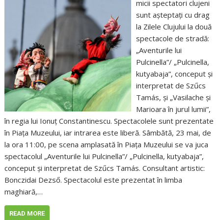
micii spectatori clujeni
sunt așteptați cu drag
la Zilele Clujului la două
spectacole de stradă:
„Aventurile lui
Pulcinella”/ „Pulcinella,
kutyabaja”, conceput și
interpretat de Szűcs
Tamás, și „Vasilache și
Marioara în jurul lumii”,
în regia lui Ionuț Constantinescu. Spectacolele sunt prezentate
în Piața Muzeului, iar intrarea este liberă. Sâmbătă, 23 mai, de
la ora 11:00, pe scena amplasată în Piața Muzeului se va juca
spectacolul „Aventurile lui Pulcinella”/ „Pulcinella, kutyabaja”,
conceput și interpretat de Szűcs Tamás. Consultant artistic:
Bonczidai Dezső. Spectacolul este prezentat în limba
maghiară,…
READ MORE