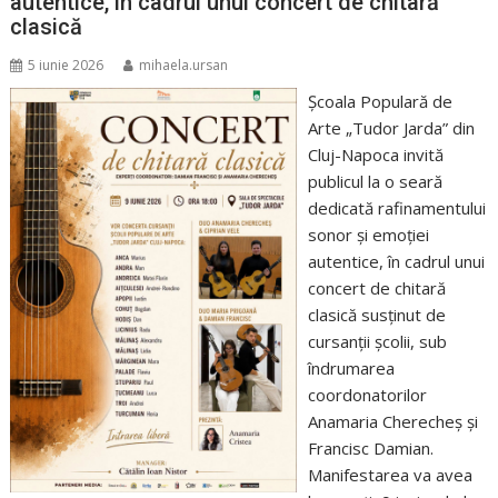
autentice, în cadrul unui concert de chitară
clasică
5 iunie 2026
mihaela.ursan
Școala Populară de
Arte „Tudor Jarda” din
Cluj-Napoca invită
publicul la o seară
dedicată rafinamentului
sonor și emoției
autentice, în cadrul unui
concert de chitară
clasică susținut de
cursanții școlii, sub
îndrumarea
coordonatorilor
Anamaria Cherecheș și
Francisc Damian.
Manifestarea va avea