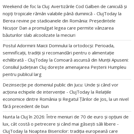
Weekend de foc la Cluj: Avertizările Cod Galben de caniculă și
nopți tropicale rămân valabile până duminică - ClujToday
la
Berea revine pe stadioanele din România: Președintele
Nicușor Dan a promulgat legea care permite vânzarea
băuturilor slab alcoolizate la meciuri
Postul Adormirii Maicii Domnului la ortodocși: Perioada,
semnificații, tradiții și recomandări pentru o alimentație
echilibrată - ClujToday
la
Comoară ascunsă din Munții Apuseni:
Consiliul Județean Cluj dorește amenajarea Peșterii Humpleu
pentru publicul larg
Dezinsecție pe domeniul public din Jucu: Unde și când vor
acționa echipele de intervenție - ClujToday
la
Relațiile
economice dintre România și Regatul Țărilor de Jos, la un nivel
fără precedent de bun
Nunta la Cluj în 2026: Între meniuri de 70 de euro și opțiuni de
lux, cât costă o petrecere și când mai găsești săli libere -
ClujToday
la
Noaptea Bisericilor: tradiția europeană care