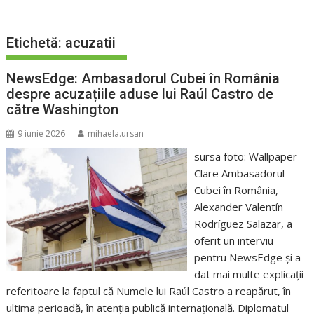
Etichetă:
acuzatii
NewsEdge: Ambasadorul Cubei în România
despre acuzațiile aduse lui Raúl Castro de
către Washington
9 iunie 2026
mihaela.ursan
sursa foto: Wallpaper
Clare Ambasadorul
Cubei în România,
Alexander Valentín
Rodríguez Salazar, a
oferit un interviu
pentru NewsEdge și a
dat mai multe explicații
referitoare la faptul că Numele lui Raúl Castro a reapărut, în
ultima perioadă, în atenția publică internațională. Diplomatul