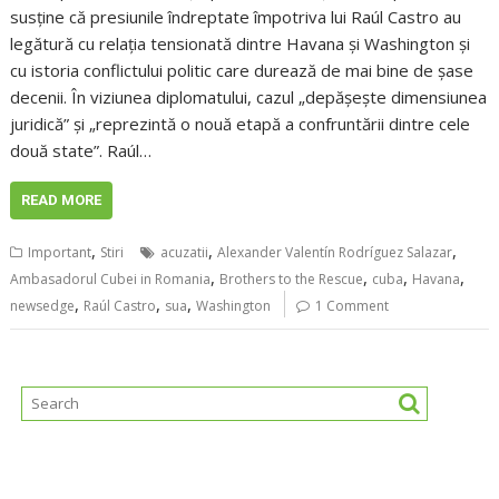
susține că presiunile îndreptate împotriva lui Raúl Castro au
legătură cu relația tensionată dintre Havana și Washington și
cu istoria conflictului politic care durează de mai bine de șase
decenii. În viziunea diplomatului, cazul „depășește dimensiunea
juridică” și „reprezintă o nouă etapă a confruntării dintre cele
două state”. Raúl…
READ MORE
,
,
,
Important
Stiri
acuzatii
Alexander Valentín Rodríguez Salazar
,
,
,
,
Ambasadorul Cubei in Romania
Brothers to the Rescue
cuba
Havana
,
,
,
newsedge
Raúl Castro
sua
Washington
1 Comment