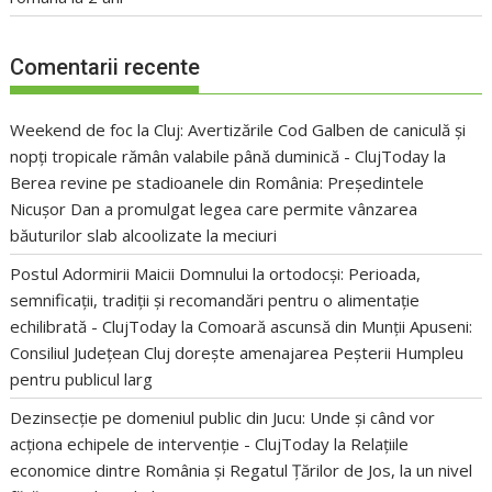
Comentarii recente
Weekend de foc la Cluj: Avertizările Cod Galben de caniculă și
nopți tropicale rămân valabile până duminică - ClujToday
la
Berea revine pe stadioanele din România: Președintele
Nicușor Dan a promulgat legea care permite vânzarea
băuturilor slab alcoolizate la meciuri
Postul Adormirii Maicii Domnului la ortodocși: Perioada,
semnificații, tradiții și recomandări pentru o alimentație
echilibrată - ClujToday
la
Comoară ascunsă din Munții Apuseni:
Consiliul Județean Cluj dorește amenajarea Peșterii Humpleu
pentru publicul larg
Dezinsecție pe domeniul public din Jucu: Unde și când vor
acționa echipele de intervenție - ClujToday
la
Relațiile
economice dintre România și Regatul Țărilor de Jos, la un nivel