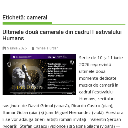
Etichetă:
cameral
Ultimele două camerale din cadrul Festivalului
Humans
9 iunie 2026
mihaela.ursan
Serile de 10 și 11 iunie
2026 reprezintă
ultimele două
momente dedicate
muzicii de cameră în
cadrul Festivalului
Humans, recitaluri
susținute de David Grimal (vioară), Ricardo Castro (pian),
Itamar Golan (pian) și Juan-Miguel Hernandez (violă). Acestora
li se vor adăuga tinerii artiști români invitați – Valentin Şerban
(vioară), Ștefan Cazacu (violoncel) și Sabina Silaghi (vioară) —