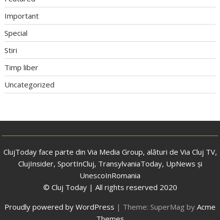
Important
Special
Stiri
Timp liber
Uncategorized
ClujToday face parte din Via Media Group, alături de Via Cluj TV,
ClujInsider, SportInCluj, TransylvaniaToday, UpNews și
UnescoInRomania
© Cluj Today | All rights reserved 2020
Proudly powered by WordPress
|
Theme: SuperMag by
Acme
Themes