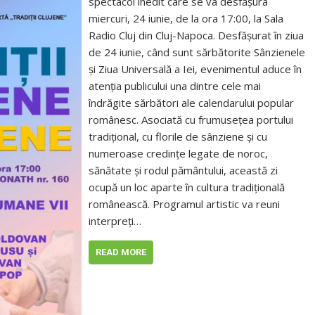
spectacol inedit care se va desfășura
miercuri, 24 iunie, de la ora 17:00, la Sala
Radio Cluj din Cluj-Napoca. Desfășurat în ziua
de 24 iunie, când sunt sărbătorite Sânzienele
și Ziua Universală a Iei, evenimentul aduce în
atenția publicului una dintre cele mai
îndrăgite sărbători ale calendarului popular
românesc. Asociată cu frumusețea portului
tradițional, cu florile de sânziene și cu
numeroase credințe legate de noroc,
sănătate și rodul pământului, această zi
ocupă un loc aparte în cultura tradițională
românească. Programul artistic va reuni
interpreți…
READ MORE