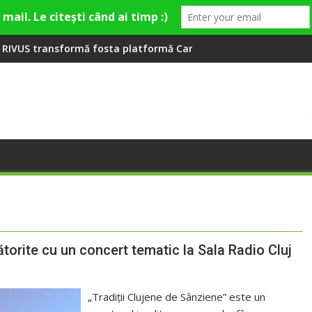
la Fashion Village
sta platformă Carbochim într-un nou centru cultural și de div
Când luna devine o întrebar
ătorite cu un concert tematic la Sala Radio Cluj
„Tradiții Clujene de Sânziene” este un