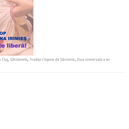
,
,
,
 Cluj
Sânzienele
Tradiții Clujene de Sânziene
Ziua Universală a Iei