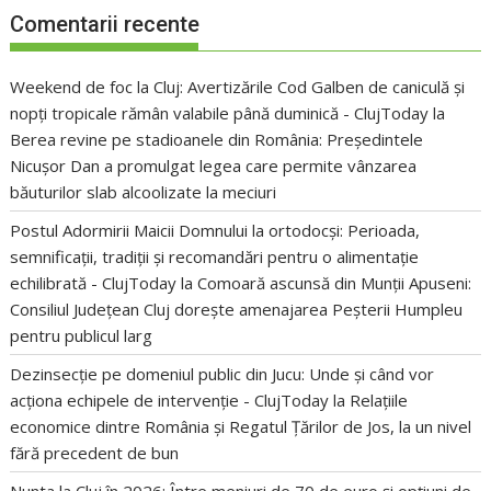
Comentarii recente
Weekend de foc la Cluj: Avertizările Cod Galben de caniculă și
nopți tropicale rămân valabile până duminică - ClujToday
la
Berea revine pe stadioanele din România: Președintele
Nicușor Dan a promulgat legea care permite vânzarea
băuturilor slab alcoolizate la meciuri
Postul Adormirii Maicii Domnului la ortodocși: Perioada,
semnificații, tradiții și recomandări pentru o alimentație
echilibrată - ClujToday
la
Comoară ascunsă din Munții Apuseni:
Consiliul Județean Cluj dorește amenajarea Peșterii Humpleu
pentru publicul larg
Dezinsecție pe domeniul public din Jucu: Unde și când vor
acționa echipele de intervenție - ClujToday
la
Relațiile
economice dintre România și Regatul Țărilor de Jos, la un nivel
fără precedent de bun
Nunta la Cluj în 2026: Între meniuri de 70 de euro și opțiuni de