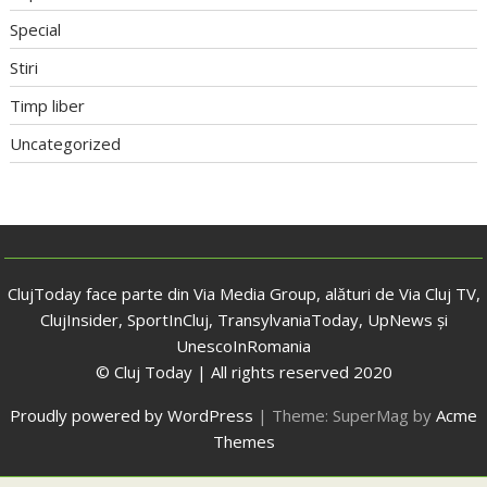
Special
Stiri
Timp liber
Uncategorized
ClujToday face parte din Via Media Group, alături de Via Cluj TV,
ClujInsider, SportInCluj, TransylvaniaToday, UpNews și
UnescoInRomania
© Cluj Today | All rights reserved 2020
Proudly powered by WordPress
|
Theme: SuperMag by
Acme
Themes