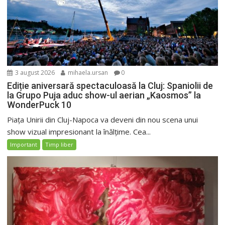
3 august 2026
mihaela.ursan
0
Ediție aniversară spectaculoasă la Cluj: Spaniolii de
la Grupo Puja aduc show-ul aerian „Kaosmos” la
WonderPuck 10
Piața Unirii din Cluj-Napoca va deveni din nou scena unui
show vizual impresionant la înălțime. Cea...
Important
Timp liber