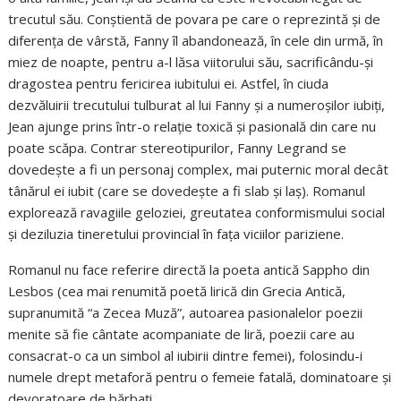
trecutul său. Conștientă de povara pe care o reprezintă și de
diferența de vârstă, Fanny îl abandonează, în cele din urmă, în
miez de noapte, pentru a-l lăsa viitorului său, sacrificându-și
dragostea pentru fericirea iubitului ei. Astfel, în ciuda
dezvăluirii trecutului tulburat al lui Fanny și a numeroșilor iubiți,
Jean ajunge prins într-o relație toxică și pasională din care nu
poate scăpa. Contrar stereotipurilor, Fanny Legrand se
dovedește a fi un personaj complex, mai puternic moral decât
tânărul ei iubit (care se dovedește a fi slab și laș). Romanul
explorează ravagiile geloziei, greutatea conformismului social
și deziluzia tineretului provincial în fața viciilor pariziene.
Romanul nu face referire directă la poeta antică Sappho din
Lesbos (cea mai renumită poetă lirică din Grecia Antică,
supranumită “a Zecea Muză”, autoarea pasionalelor poezii
menite să fie cântate acompaniate de liră, poezii care au
consacrat-o ca un simbol al iubirii dintre femei), folosindu-i
numele drept metaforă pentru o femeie fatală, dominatoare și
devoratoare de bărbați.