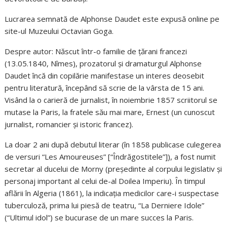
Lucrarea semnată de Alphonse Daudet este expusă online pe
site-ul Muzeului Octavian Goga.
Despre autor: Născut într-o familie de țărani francezi
(13.05.1840, Nîmes), prozatorul și dramaturgul Alphonse
Daudet încă din copilărie manifestase un interes deosebit
pentru literatură, începând să scrie de la vârsta de 15 ani.
Visând la o carieră de jurnalist, în noiembrie 1857 scriitorul se
mutase la Paris, la fratele său mai mare, Ernest (un cunoscut
jurnalist, romancier și istoric francez).
La doar 2 ani după debutul literar (în 1858 publicase culegerea
de versuri “Les Amoureuses” [“Îndrăgostitele”]), a fost numit
secretar al ducelui de Morny (președinte al corpului legislativ și
personaj important al celui de-al Doilea Imperiu). În timpul
aflării în Algeria (1861), la indicația medicilor care-i suspectase
tuberculoză, prima lui piesă de teatru, “La Derniere Idole”
(“Ultimul idol”) se bucurase de un mare succes la Paris.