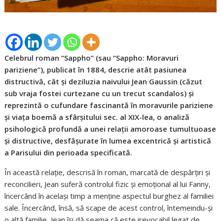
Celebrul roman “Sappho” (sau “Sappho: Moravuri
pariziene”), publicat în 1884, descrie atât pasiunea
distructivă, cât și deziluzia naivului Jean Gaussin (căzut
sub vraja fostei curtezane cu un trecut scandalos) și
reprezintă o cufundare fascinantă în moravurile pariziene
și viața boemă a sfârșitului sec. al XIX-lea, o analiză
psihologică profundă a unei relații amoroase tumultuoase
și distructive, desfășurate în lumea excentrică și artistică
a Parisului din perioada specificată.
În această relație, descrisă în roman, marcată de despărțiri și
reconcilieri, Jean suferă controlul fizic și emoțional al lui Fanny,
încercând în același timp a menține aspectul burghez al familiei
sale. Încercând, însă, să scape de acest control, întemeindu-și
o altă familie, Jean își dă seama că este irevocabil legat de