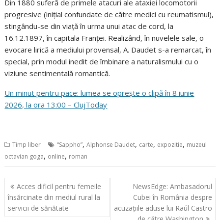
Din 1880 suferă de primele atacuri ale ataxiei locomotorii
progresive (inițial confundate de către medici cu reumatismul),
stingându-se din viață în urma unui atac de cord, la
16.12.1897, în capitala Franței. Realizând, în nuvelele sale, o
evocare lirică a mediului provensal, A. Daudet s-a remarcat, în
special, prin modul inedit de îmbinare a naturalismului cu o
viziune sentimentală romantică.
Un minut pentru pace: lumea se oprește o clipă în 8 iunie
2026, la ora 13:00 – ClujToday
,
,
,
,
Timp liber
“Sappho”
Alphonse Daudet
carte
expozitie
muzeul
,
,
octavian goga
online
roman
Navigare
Acces dificil pentru femeile
NewsEdge: Ambasadorul
în
însărcinate din mediul rural la
Cubei în România despre
articole
servicii de sănătate
acuzațiile aduse lui Raúl Castro
de către Washington