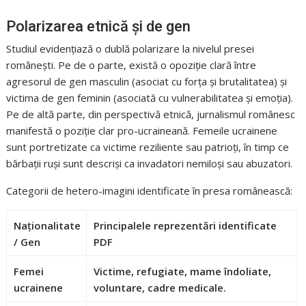
Polarizarea etnică și de gen
Studiul evidențiază o dublă polarizare la nivelul presei
românești
.
Pe de o parte, există o opoziție clară între
agresorul de gen masculin (asociat cu forța și brutalitatea) și
victima de gen feminin (asociată cu vulnerabilitatea și emoția)
.
Pe de altă parte, din perspectivă etnică, jurnalismul românesc
manifestă o poziție clar pro-ucraineană
.
Femeile ucrainene
sunt portretizate ca victime reziliente sau patrioți, în timp ce
bărbații ruși sunt descriși ca invadatori nemiloși sau abuzatori
.
Categorii de hetero-imagini identificate în presa românească
:
Naționalitate
Principalele reprezentări identificate
/ Gen
PDF
Femei
Victime, refugiate, mame îndoliate,
ucrainene
voluntare, cadre medicale.