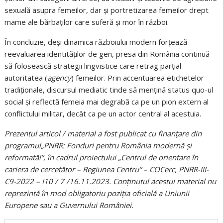
sexuală asupra femeilor, dar și portretizarea femeilor drept
mame ale bărbaților care suferă și mor în război.
În concluzie, deși dinamica războiului modern forțează
reevaluarea identităților de gen, presa din România continuă
să folosească strategii lingvistice care retrag parțial
autoritatea (
agency
) femeilor
.
Prin accentuarea etichetelor
tradiționale, discursul mediatic tinde să mențină status quo-ul
social și reflectă femeia mai degrabă ca pe un pion extern al
conflictului militar, decât ca pe un actor central al acestuia
.
Prezentul articol / material a fost publicat cu finanțare din
programul„PNRR: Fonduri pentru România modernă și
reformată!”, în cadrul proiectului „Centrul de orientare în
cariera de cercetător – Regiunea Centru” – COCerc, PNRR-III-
C9-2022 – I10 / 7 /16.11.2023. Conținutul acestui material nu
reprezintă în mod obligatoriu poziția oficială a Uniunii
Europene sau a Guvernului României.