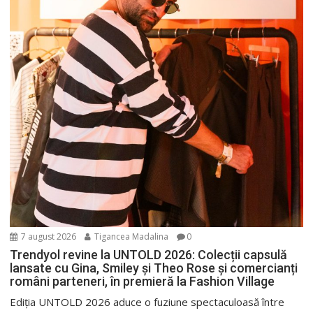
7 august 2026
Tigancea Madalina
0
Trendyol revine la UNTOLD 2026: Colecții capsulă
lansate cu Gina, Smiley și Theo Rose și comercianți
români parteneri, în premieră la Fashion Village
Ediția UNTOLD 2026 aduce o fuziune spectaculoasă între