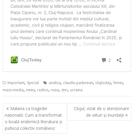
,
,
,
,
,
Important
Special
analiza
claudiu padurean
clujtoday
femei
,
,
,
,
,
mass-media
news
razboi
rusia
stiri
ucraina
Navigare
Malaria ca tragedie
Clujul, vizat de o atenționare
în
națională: Cum a transformat
de viituri și inundații
articole
o boală endemică literatura și
psihicul colectiv românesc