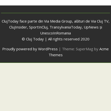
ClujToday face parte din Via Media Group, alături de Via Cluj TV,
ClujInsider, SportInCluj, TransylvaniaToday, UpNews și
UnescoInRomania
© Cluj Today | All rights reserved 2020
Proudly powered by WordPress
|
Theme: SuperMag by
Acme
Themes