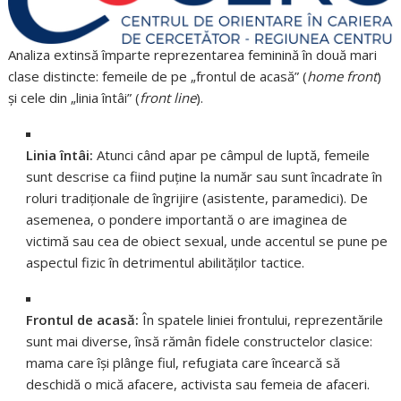
Analiza extinsă împarte reprezentarea feminină în două mari
clase distincte: femeile de pe „frontul de acasă” (
home front
)
și cele din „linia întâi” (
front line
)
.
Linia întâi:
Atunci când apar pe câmpul de luptă, femeile
sunt descrise ca fiind puține la număr sau sunt încadrate în
roluri tradiționale de îngrijire (asistente, paramedici)
.
De
asemenea, o pondere importantă o are imaginea de
victimă sau cea de obiect sexual, unde accentul se pune pe
aspectul fizic în detrimentul abilităților tactice
.
Frontul de acasă:
În spatele liniei frontului, reprezentările
sunt mai diverse, însă rămân fidele constructelor clasice:
mama care își plânge fiul, refugiata care încearcă să
deschidă o mică afacere, activista sau femeia de afaceri
.