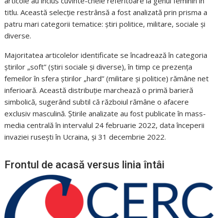
articole au inclus cuvinte-cheie referitoare la genul feminin în
titlu
.
Această selecție restrânsă a fost analizată prin prisma a
patru mari categorii tematice: știri politice, militare, sociale și
diverse
.
Majoritatea articolelor identificate se încadrează în categoria
știrilor „soft” (știri sociale și diverse), în timp ce prezența
femeilor în sfera știrilor „hard” (militare și politice) rămâne net
inferioară
.
Această distribuție marchează o primă barieră
simbolică, sugerând subtil că războiul rămâne o afacere
exclusiv masculină
. Știrile analizate au fost publicate în mass-
media centrală în intervalul 24 februarie 2022, data începerii
invaziei rusești în Ucraina, și 31 decembrie 2022.
Frontul de acasă versus linia întâi