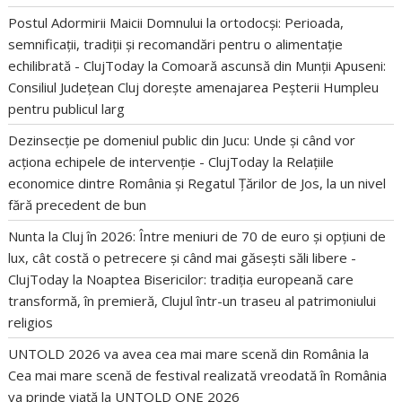
Postul Adormirii Maicii Domnului la ortodocși: Perioada,
semnificații, tradiții și recomandări pentru o alimentație
echilibrată - ClujToday
la
Comoară ascunsă din Munții Apuseni:
Consiliul Județean Cluj dorește amenajarea Peșterii Humpleu
pentru publicul larg
Dezinsecție pe domeniul public din Jucu: Unde și când vor
acționa echipele de intervenție - ClujToday
la
Relațiile
economice dintre România și Regatul Țărilor de Jos, la un nivel
fără precedent de bun
Nunta la Cluj în 2026: Între meniuri de 70 de euro și opțiuni de
lux, cât costă o petrecere și când mai găsești săli libere -
ClujToday
la
Noaptea Bisericilor: tradiția europeană care
transformă, în premieră, Clujul într-un traseu al patrimoniului
religios
UNTOLD 2026 va avea cea mai mare scenă din România
la
Cea mai mare scenă de festival realizată vreodată în România
va prinde viață la UNTOLD ONE 2026