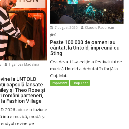
7 august 2026
Claudiu Padurean
0
Peste 100 000 de oameni au
cântat, la Untold, împreună cu
Sting
Cea de-a 11-a ediție a festivalului de
6
Tigancea Madalina
muzică Untold a debutat în forță la
Cluj. Mai...
evine la UNTOLD
Important
Timp liber
ții capsulă lansate
iley și Theo Rose și
i români parteneri,
 la Fashion Village
D 2026 aduce o fuziune
ă între muzică, modă și
rendyol revine pe