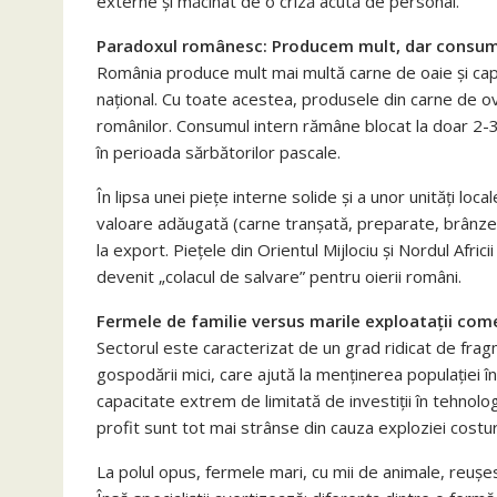
externe și măcinat de o criză acută de personal.
Paradoxul românesc: Producem mult, dar consu
România produce mult mai multă carne de oaie și c
național. Cu toate acestea, produsele din carne de ov
românilor. Consumul intern rămâne blocat la doar 2-3
în perioada sărbătorilor pascale.
În lipsa unei piețe interne solide și a unor unități l
valoare adăugată (carne tranșată, preparate, brânzetur
la export. Piețele din Orientul Mijlociu și Nordul Afri
devenit „colacul de salvare” pentru oierii români.
Fermele de familie versus marile exploatații com
Sectorul este caracterizat de un grad ridicat de frag
gospodării mici, care ajută la menținerea populației î
capacitate extrem de limitată de investiții în tehnolo
profit sunt tot mai strânse din cauza exploziei costur
La polul opus, fermele mari, cu mii de animale, reușes