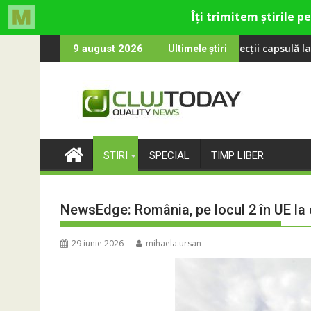
Skip
vine la UNTOLD 2026: Colecții capsulă lansate cu Gina, Smiley și
Peste 100 000 de oa
9 august 2026
Ultimele știri
to
content
STIRI
SPECIAL
TIMP LIBER
NewsEdge: România, pe locul 2 în UE la c
29 iunie 2026
mihaela.ursan