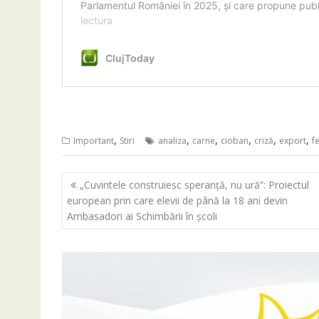
,
,
,
,
,
,
Important
Stiri
analiza
carne
cioban
criză
export
f
Navigare
„Cuvintele construiesc speranță, nu ură”: Proiectul
în
european prin care elevii de până la 18 ani devin
articole
Ambasadori ai Schimbării în școli