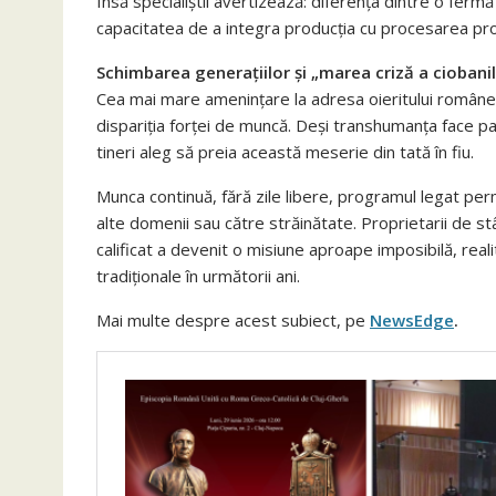
Însă specialiștii avertizează: diferența dintre o fer
capacitatea de a integra producția cu procesarea pro
Schimbarea generațiilor și „marea criză a ciobani
Cea mai mare amenințare la adresa oieritului românesc 
dispariția forței de muncă. Deși transhumanța face pa
tineri aleg să preia această meserie din tată în fiu.
Munca continuă, fără zile libere, programul legat perm
alte domenii sau către străinătate. Proprietarii de stâ
calificat a devenit o misiune aproape imposibilă, reali
tradiționale în următorii ani.
Mai multe despre acest subiect, pe
NewsEdge
.