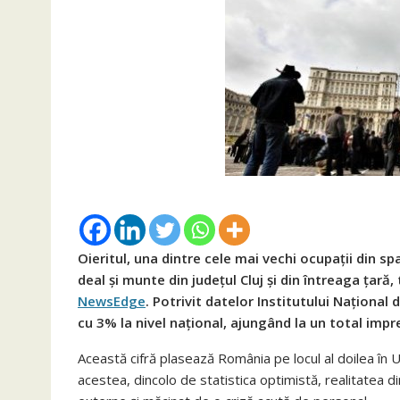
Oieritul, una dintre cele mai vechi ocupații din s
deal și munte din județul Cluj și din întreaga țar
NewsEdge
. Potrivit datelor Institutului Național 
cu 3% la nivel național, ajungând la un total imp
Această cifră plasează România pe locul al doilea în 
acestea, dincolo de statistica optimistă, realitatea