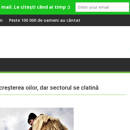
 Theo Rose și comercianți români parteneri, în premieră la Fashio
meni au cântat, la Untold, împreună cu Sting
RIVUS transformă fosta plat
reșterea oilor, dar sectorul se clatină