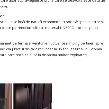
mă care doar supraviețuiește și una care se dezvoltă este dată de
prie.
lor”
nu este însă de natură economică, ci socială: lipsa tinerilor și
rte din patrimoniul cultural imaterial UNESCO, tot mai puțini
anent de fermă și veniturile fluctuante îi împing pe tineri spre
ne din județ și din țară recunosc la unison: găsirea unui cioban
tate care riscă să ducă la dispariția multor exploatații