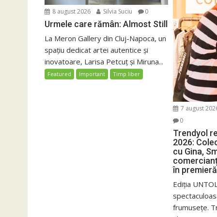
8 august 2026
Silvia Suciu
0
Urmele care rămân: Almost Still
La Meron Gallery din Cluj-Napoca, un
spațiu dedicat artei autentice și
inovatoare, Larisa Petcuț și Miruna...
Featured
Important
Timp liber
7 august 202
0
Trendyol r
2026: Colec
cu Gina, Sm
comercianț
în premieră
Ediția UNTOL
spectaculoas
frumusețe. T