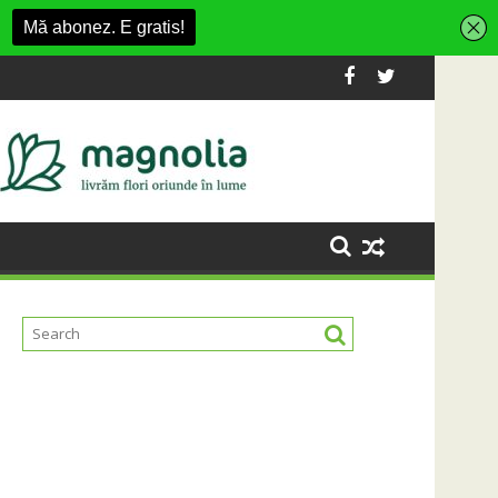
n Village
formă Carbochim într-un nou centru cultural și de divertismen
Când luna devine o întrebare