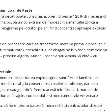
măm doar de Paște
apră decât poate consuma, acoperind peste 120% din necesarul
ine ocupă un loc extrem de modest în alimentația zilnică a
 kilograme pe locuitor pe an, fiind concentrat aproape exclusiv
ocale de procesare care să transforme materia primă în produse cu
i maturate), crescătorii sunt obligați să își vândă animalele vii
cii – precum Algeria, Maroc, Iordania sau Arabia Saudită – au
erciale
mentare. Majoritatea exploatațiilor sunt ferme familiale sau
n mediul rural și la conservarea raselor autohtone, dar au o
gizare sau genetică. Pentru acești mici fermieri, marjele de
ilor cu furajele, combustibilul și medicamentele veterinare.
c să fie eficiente datorită mecanizării și contractelor directe.