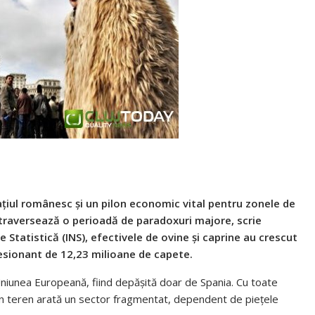
pațiul românesc și un pilon economic vital pentru zonele de
ă, traversează o perioadă de paradoxuri majore, scrie
de Statistică (INS), efectivele de ovine și caprine au crescut
resionant de 12,23 milioane de capete.
Uniunea Europeană, fiind depășită doar de Spania. Cu toate
 din teren arată un sector fragmentat, dependent de piețele