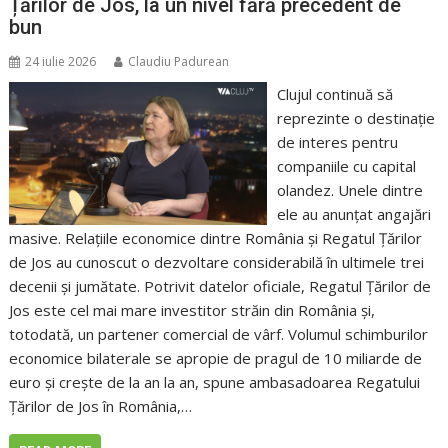
Țărilor de Jos, la un nivel fără precedent de
bun
24 iulie 2026
Claudiu Padurean
Clujul continuă să
reprezinte o destinație
de interes pentru
companiile cu capital
olandez. Unele dintre
ele au anunțat angajări
masive. Relațiile economice dintre România și Regatul Țărilor
de Jos au cunoscut o dezvoltare considerabilă în ultimele trei
decenii și jumătate. Potrivit datelor oficiale, Regatul Țărilor de
Jos este cel mai mare investitor străin din România și,
totodată, un partener comercial de vârf. Volumul schimburilor
economice bilaterale se apropie de pragul de 10 miliarde de
euro și crește de la an la an, spune ambasadoarea Regatului
Țărilor de Jos în România,…