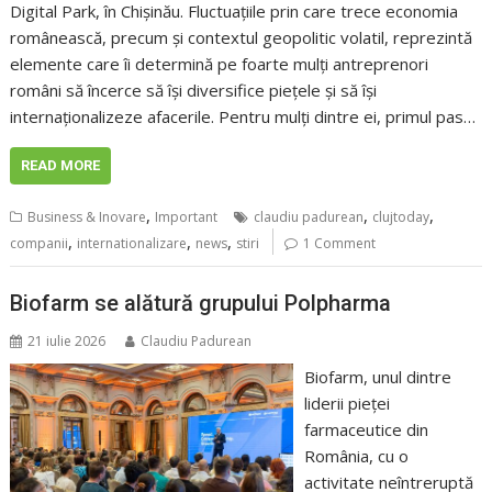
Digital Park, în Chișinău. Fluctuațiile prin care trece economia
românească, precum și contextul geopolitic volatil, reprezintă
elemente care îi determină pe foarte mulți antreprenori
români să încerce să își diversifice piețele și să își
internaționalizeze afacerile. Pentru mulți dintre ei, primul pas…
READ MORE
,
,
,
Business & Inovare
Important
claudiu padurean
clujtoday
,
,
,
companii
internationalizare
news
stiri
1 Comment
Biofarm se alătură grupului Polpharma
21 iulie 2026
Claudiu Padurean
Biofarm, unul dintre
liderii pieței
farmaceutice din
România, cu o
activitate neîntreruptă