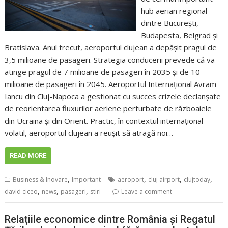
hub aerian regional
dintre București,
Budapesta, Belgrad și
Bratislava. Anul trecut, aeroportul clujean a depășit pragul de
3,5 milioane de pasageri. Strategia conducerii prevede că va
atinge pragul de 7 milioane de pasageri în 2035 și de 10
milioane de pasageri în 2045. Aeroportul Internațional Avram
Iancu din Cluj-Napoca a gestionat cu succes crizele declanșate
de reorientarea fluxurilor aeriene perturbate de războaiele
din Ucraina și din Orient. Practic, în contextul internațional
volatil, aeroportul clujean a reușit să atragă noi…
READ MORE
,
,
,
,
Business & Inovare
Important
aeroport
cluj airport
clujtoday
,
,
,
david ciceo
news
pasageri
stiri
Leave a comment
Relațiile economice dintre România și Regatul