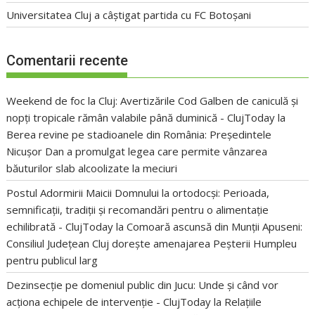
Universitatea Cluj a câștigat partida cu FC Botoșani
Comentarii recente
Weekend de foc la Cluj: Avertizările Cod Galben de caniculă și
nopți tropicale rămân valabile până duminică - ClujToday
la
Berea revine pe stadioanele din România: Președintele
Nicușor Dan a promulgat legea care permite vânzarea
băuturilor slab alcoolizate la meciuri
Postul Adormirii Maicii Domnului la ortodocși: Perioada,
semnificații, tradiții și recomandări pentru o alimentație
echilibrată - ClujToday
la
Comoară ascunsă din Munții Apuseni:
Consiliul Județean Cluj dorește amenajarea Peșterii Humpleu
pentru publicul larg
Dezinsecție pe domeniul public din Jucu: Unde și când vor
acționa echipele de intervenție - ClujToday
la
Relațiile