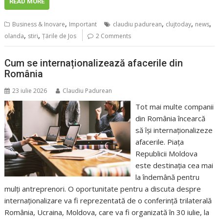
READ MORE
,
,
,
,
Business & Inovare
Important
claudiu padurean
clujtoday
news
,
,
olanda
stiri
Țările de Jos
2 Comments
Cum se internaționalizează afacerile din
România
23 iulie 2026
Claudiu Padurean
Tot mai multe companii
din România încearcă
să își internaționalizeze
afacerile. Piața
Republicii Moldova
este destinația cea mai
la îndemână pentru
mulți antreprenori. O oportunitate pentru a discuta despre
internaționalizare va fi reprezentată de o conferință trilaterală
România, Ucraina, Moldova, care va fi organizată în 30 iulie, la