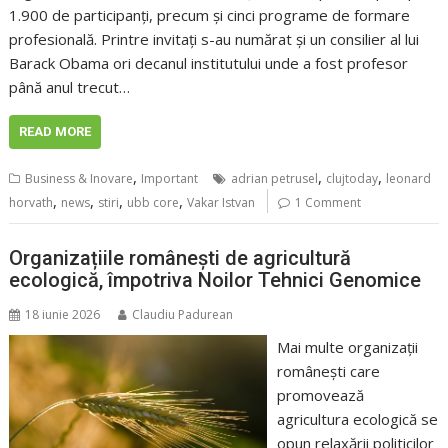
1.900 de participanți, precum și cinci programe de formare
profesională. Printre invitați s-au numărat și un consilier al lui
Barack Obama ori decanul institutului unde a fost profesor
până anul trecut…
READ MORE
,
,
,
Business & Inovare
Important
adrian petrusel
clujtoday
leonard
,
,
,
,
horvath
news
stiri
ubb core
Vakar Istvan
1 Comment
Organizațiile românești de agricultură
ecologică, împotriva Noilor Tehnici Genomice
18 iunie 2026
Claudiu Padurean
Mai multe organizații
românești care
promovează
agricultura ecologică se
opun relaxării politicilor