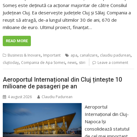
Someș este deținută ca acționar majoritar de către Consiliul
Județean Cluj. Ea deservește județele Cluj și Sălaj. Compania a
reușit să atragă, de-a lungul ultimilor 30 de ani, 670 de
milioane de euro. Ultimul proiect, finanțat…
READ MORE
,
,
,
,
Business & Inovare
Important
apa
canalizare
claudiu padurean
,
,
,
clujtoday
Compania de Apa Somes
news
stiri
Leave a comment
Aeroportul Internațional din Cluj țintește 10
milioane de pasageri pe an
4 august 2026
Claudiu Padurean
Aeroportul
Internațional din Cluj-
Napoca își
consolidează statutul
de cel mai important