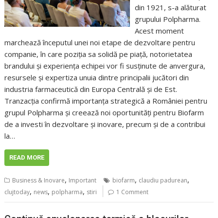
din 1921, s-a alăturat
grupului Polpharma.
Acest moment
marchează începutul unei noi etape de dezvoltare pentru
companie, în care poziția sa solidă pe piață, notorietatea
brandului și experiența echipei vor fi susținute de anvergura,
resursele și expertiza unuia dintre principalii jucători din
industria farmaceutică din Europa Centrală și de Est.
Tranzacția confirmă importanța strategică a României pentru
grupul Polpharma și creează noi oportunități pentru Biofarm
de a investi în dezvoltare și inovare, precum și de a contribui
la…
READ MORE
,
,
,
Business & Inovare
Important
biofarm
claudiu padurean
,
,
,
clujtoday
news
polpharma
stiri
1 Comment