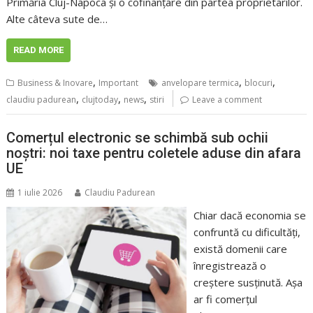
Primăria Cluj-Napoca și o cofinanțare din partea proprietarilor.
Alte câteva sute de…
READ MORE
,
,
,
Business & Inovare
Important
anvelopare termica
blocuri
,
,
,
claudiu padurean
clujtoday
news
stiri
Leave a comment
Comerțul electronic se schimbă sub ochii
noștri: noi taxe pentru coletele aduse din afara
UE
1 iulie 2026
Claudiu Padurean
Chiar dacă economia se
confruntă cu dificultăți,
există domenii care
înregistrează o
creștere susținută. Așa
ar fi comerțul