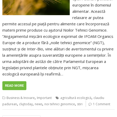
europene în domeniul
alimentar. Această
relaxare ar putea
permite accesul pe piață pentru alimente care încorporează
materii prime produse cu ajutorul Noilor Tehnici Genomice.
”Angajamentul mișcării ecologice exprimat de IFOAM Organics
Europe de a produce fără „noile tehnici genomice” (NGT),
susținut și de Inter-Bio, vine alături de avertismentul cu privire
la amenințările asupra suveranității europene a semințelor. În
urma adoptării de astăzi de către Parlamentul European a
legislației privind plantele obținute prin NGT, mișcarea
ecologică europeană își reafirmă…
READ MORE
,
,
Business & Inovare
Important
agricultură ecologică
claudiu
,
,
,
,
padurean
clujtoday
news
noi tehnici genomice
stiri
1 Comment