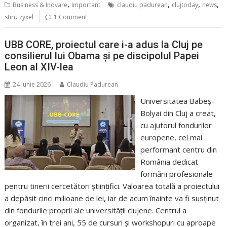
,
,
,
,
Business & Inovare
Important
claudiu padurean
clujtoday
news
,
stiri
zyxel
1 Comment
UBB CORE, proiectul care i-a adus la Cluj pe
consilierul lui Obama și pe discipolul Papei
Leon al XIV-lea
24 iunie 2026
Claudiu Padurean
Universitatea Babeș-
Bolyai din Cluj a creat,
cu ajutorul fondurilor
europene, cel mai
performant centru din
România dedicat
formării profesionale
pentru tinerii cercetători științifici. Valoarea totală a proiectului
a depășit cinci milioane de lei, iar de acum înainte va fi susținut
din fondurile proprii ale universității clujene. Centrul a
organizat, în trei ani, 55 de cursuri și workshopuri cu aproape