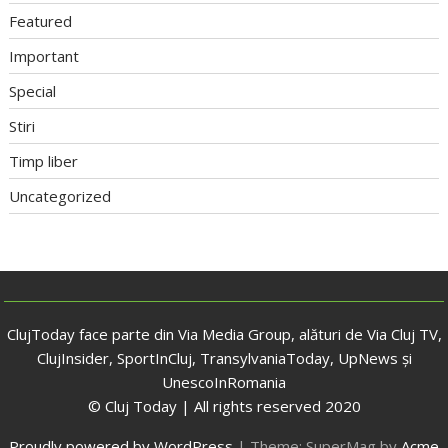
Featured
Important
Special
Stiri
Timp liber
Uncategorized
ClujToday face parte din Via Media Group, alături de Via Cluj TV,
ClujInsider, SportInCluj, TransylvaniaToday, UpNews și
UnescoInRomania
© Cluj Today | All rights reserved 2020
Proudly powered by WordPress
|
Theme: SuperMag by
Acme