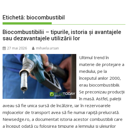
Etichetă:
biocombustibil
Biocombustibilii – tipurile, istoria și avantajele
sau dezavantajele utilizării lor
27 mai 2026
mihaela.ursan
Ultimul trend în
materie de protejare a
mediului, pe la
începutul anilor 2000,
erau biocombustibilii.
Se preconizau producții
în masă. Astfel, paleții
aveau să fie unica sursă de încălzire, iar în rezervoarele
mijloacelor de transport avea să fie numai rapiță prelucrată.
Newsedge.ro, a documentat istoria acestor combustibili care
a început odată cu folosirea timpurie a lemnului și uleiurilor