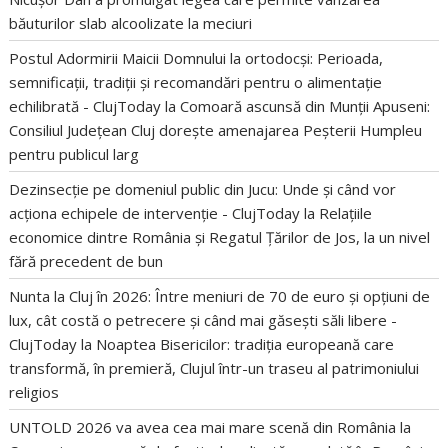
băuturilor slab alcoolizate la meciuri
Postul Adormirii Maicii Domnului la ortodocși: Perioada,
semnificații, tradiții și recomandări pentru o alimentație
echilibrată - ClujToday
la
Comoară ascunsă din Munții Apuseni:
Consiliul Județean Cluj dorește amenajarea Peșterii Humpleu
pentru publicul larg
Dezinsecție pe domeniul public din Jucu: Unde și când vor
acționa echipele de intervenție - ClujToday
la
Relațiile
economice dintre România și Regatul Țărilor de Jos, la un nivel
fără precedent de bun
Nunta la Cluj în 2026: Între meniuri de 70 de euro și opțiuni de
lux, cât costă o petrecere și când mai găsești săli libere -
ClujToday
la
Noaptea Bisericilor: tradiția europeană care
transformă, în premieră, Clujul într-un traseu al patrimoniului
religios
UNTOLD 2026 va avea cea mai mare scenă din România
la