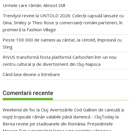
Urmele care rămân: Almost Still
Trendyol revine la UNTOLD 2026: Colecții capsulă lansate cu
Gina, Smiley și Theo Rose și comercianți români parteneri, în
premieră la Fashion Village
Peste 100 000 de oameni au cântat, la Untold, împreună cu
Sting
RIVUS transformă fosta platformă Carbochim într-un nou
centru cultural și de divertisment din Cluj-Napoca
Când luna devine o întrebare
Comentarii recente
Weekend de foc la Cluj: Avertizările Cod Galben de caniculă și
nopți tropicale rămân valabile până duminică - ClujToday
la
Berea revine pe stadioanele din România: Președintele
Nicușor Dan a promulgat legea care permite vânzarea