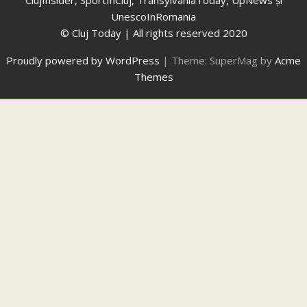
UnescoInRomania
© Cluj Today | All rights reserved 2020
Proudly powered by WordPress
|
Theme: SuperMag by
Acme
Themes