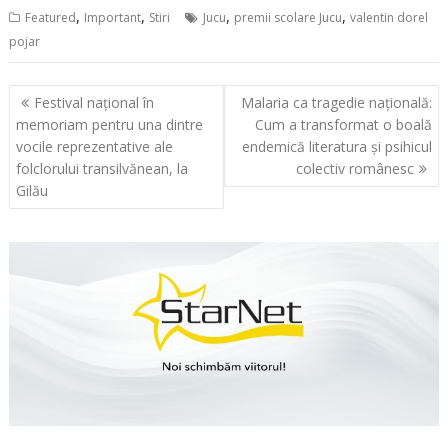
,
,
,
,
Featured
Important
Stiri
Jucu
premii scolare Jucu
valentin dorel
pojar
Navigare
Festival național în
Malaria ca tragedie națională:
în
memoriam pentru una dintre
Cum a transformat o boală
articole
vocile reprezentative ale
endemică literatura și psihicul
folclorului transilvănean, la
colectiv românesc
Gilău