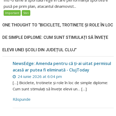
Într-o lume a sportului rege în care performanța sportivă e
pusă pe prim plan, atacantul dinamovist...
Important
Stiri
ONE THOUGHT TO “BICICLETE, TROTINETE ȘI ROLE ÎN LOC
DE SIMPLE DIPLOME: CUM SUNT STIMULAȚI SĂ ÎNVEȚE
ELEVII UNEI ȘCOLI DIN JUDEȚUL CLUJ”
NewsEdge: Amenda pentru că ți-ai uitat permisul
acasă ar putea fi eliminată - ClujToday
24 iunie 2026 at 6:04 pm
[…] Biciclete, trotinete și role în loc de simple diplome:
Cum sunt stimulați să învețe elevii un… […]
Răspunde