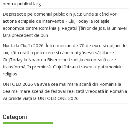
pentru publicul larg
Dezinsecție pe domeniul public din Jucu: Unde și când vor
acționa echipele de intervenție - ClujToday
la
Relațiile
economice dintre România și Regatul Țărilor de Jos, la un nivel
fără precedent de bun
Nunta la Cluj în 2026: Între meniuri de 70 de euro și opțiuni de
lux, cât costă o petrecere și când mai găsești săli libere -
ClujToday
la
Noaptea Bisericilor: tradiția europeană care
transformă, în premieră, Clujul într-un traseu al patrimoniului
religios
UNTOLD 2026 va avea cea mai mare scenă din România
la
Cea mai mare scenă de festival realizată vreodată în România
va prinde viață la UNTOLD ONE 2026
Categorii