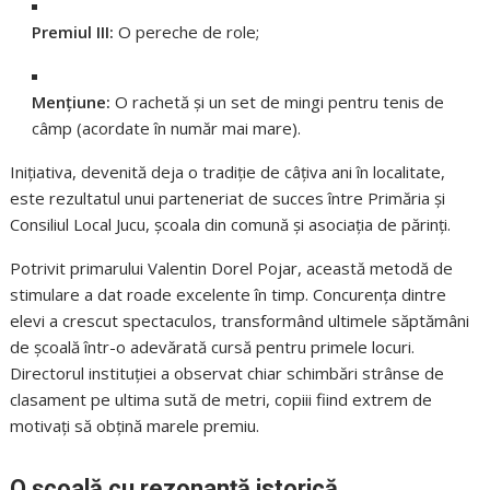
Premiul III:
O pereche de role;
Mențiune:
O rachetă și un set de mingi pentru tenis de
câmp (acordate în număr mai mare).
Inițiativa, devenită deja o tradiție de câțiva ani în localitate,
este rezultatul unui parteneriat de succes între Primăria și
Consiliul Local Jucu, școala din comună și asociația de părinți.
Potrivit primarului Valentin Dorel Pojar, această metodă de
stimulare a dat roade excelente în timp. Concurența dintre
elevi a crescut spectaculos, transformând ultimele săptămâni
de școală într-o adevărată cursă pentru primele locuri.
Directorul instituției a observat chiar schimbări strânse de
clasament pe ultima sută de metri, copiii fiind extrem de
motivați să obțină marele premiu.
O școală cu rezonanță istorică