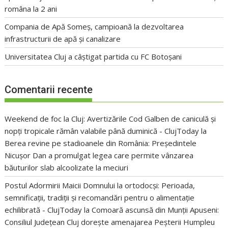
româna la 2 ani
Compania de Apă Someș, campioană la dezvoltarea
infrastructurii de apă și canalizare
Universitatea Cluj a câștigat partida cu FC Botoșani
Comentarii recente
Weekend de foc la Cluj: Avertizările Cod Galben de caniculă și
nopți tropicale rămân valabile până duminică - ClujToday
la
Berea revine pe stadioanele din România: Președintele
Nicușor Dan a promulgat legea care permite vânzarea
băuturilor slab alcoolizate la meciuri
Postul Adormirii Maicii Domnului la ortodocși: Perioada,
semnificații, tradiții și recomandări pentru o alimentație
echilibrată - ClujToday
la
Comoară ascunsă din Munții Apuseni:
Consiliul Județean Cluj dorește amenajarea Peșterii Humpleu