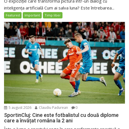
O expoziție care transformă pictura într-un dialog cu
inteligența artificială Cum ai salva luna? Este întrebarea...
Featured
Important
Timp liber
5 august 2026
Claudiu Padurean
0
SportinCluj: Cine este fotbalistul cu două diplome
care a învățat româna la 2 ani