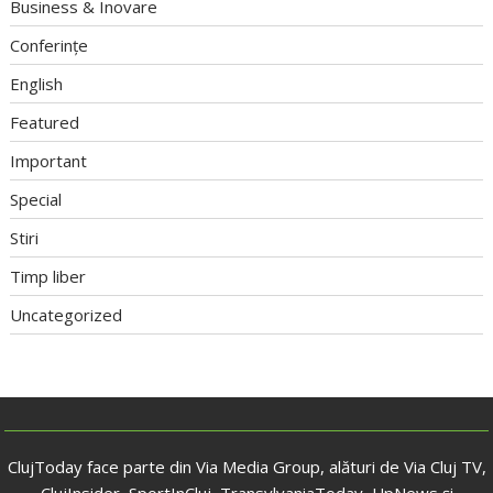
Business & Inovare
Conferințe
English
Featured
Important
Special
Stiri
Timp liber
Uncategorized
ClujToday face parte din Via Media Group, alături de Via Cluj TV,
ClujInsider, SportInCluj, TransylvaniaToday, UpNews și