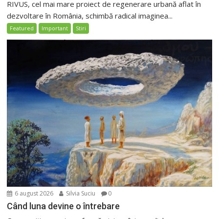
RIVUS, cel mai mare proiect de regenerare urbană aflat în
dezvoltare în România, schimbă radical imaginea...
Featured
Important
Stiri
6 august 2026
Silvia Suciu
0
Când luna devine o întrebare