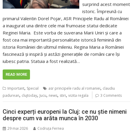
surprind acest moment
istoric. Împreună cu
primarul Valentin Dorel Pojar, ASR Principele Radu al României
a inaugurat una dintre cele mai frumoase statui dedicate
Reginei Maria. Este vorba de suverana Marii Uniri și care a
fost cea mai importantă personalitate istorică feminină din
istoria României din ultimul mileniu. Regina Maria a României
fascinează și inspiră și astăzi generațiile de români care își
iubesc patria. Statuia a fost realizată…
READ MORE
,
,
Important
Special
asr principele radu al romaniei
claudiu
,
,
,
,
,
padurean
clujtoday
Jucu
news
stiri
vizita regala
3 Comments
Cinci experți europeni la Cluj: ce nu știe nimeni
despre cum va arăta munca în 2030
29 mai 2026
Codruța Fernea