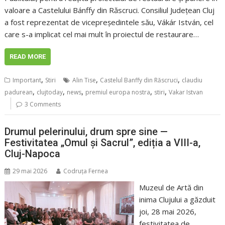
valoare a Castelului Bánffy din Răscruci. Consiliul Județean Cluj
a fost reprezentat de vicepreședintele său, Vákár István, cel
care s-a implicat cel mai mult în proiectul de restaurare…
READ MORE
,
,
,
Important
Stiri
Alin Tise
Castelul Banffy din Răscruci
claudiu
,
,
,
,
,
padurean
clujtoday
news
premiul europa nostra
stiri
Vakar Istvan
3 Comments
Drumul pelerinului, drum spre sine —
Festivitatea „Omul și Sacrul”, ediția a VIII-a,
Cluj-Napoca
29 mai 2026
Codruța Fernea
Muzeul de Artă din
inima Clujului a găzduit
joi, 28 mai 2026,
festivitatea de