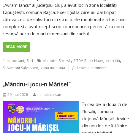
„Avram Iancu” al Județului Cluj, a avut loc în zona localității
Lăpuștești, comuna Râșca. Exercițiul la care au participat
câteva zeci de salvatori din structurile menționate a fost unul
complex și a avut drept scop coordonarea perfectă cu noua
resursă aero de mari dimensiuni din cadrul…
READ MORE
,
,
,
Important
Stiri
elicopter Sikorsky S-70M Black Hawk
exercitiu
,
Salvamont Salvaspeo
zona montana
Leave a comment
„Mândru-i jocu-n Mărișel”
29 mai 2026
mihaela.ursan
În cea de-a doua zi de
Rusalii, comuna
clujeană Mărișel devine
din nou loc de întâlnire
pentru iubitorii