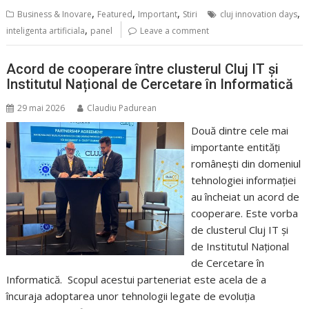
,
,
,
,
Business & Inovare
Featured
Important
Stiri
cluj innovation days
,
inteligenta artificiala
panel
Leave a comment
Acord de cooperare între clusterul Cluj IT și
Institutul Național de Cercetare în Informatică
29 mai 2026
Claudiu Padurean
Două dintre cele mai
importante entități
românești din domeniul
tehnologiei informației
au încheiat un acord de
cooperare. Este vorba
de clusterul Cluj IT și
de Institutul Național
de Cercetare în
Informatică. Scopul acestui parteneriat este acela de a
încuraja adoptarea unor tehnologii legate de evoluția