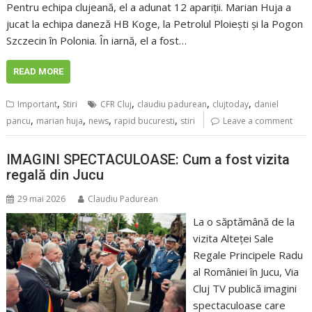
Pentru echipa clujeană, el a adunat 12 apariții. Marian Huja a
jucat la echipa daneză HB Koge, la Petrolul Ploiești și la Pogon
Szczecin în Polonia. În iarnă, el a fost…
READ MORE
,
,
,
,
Important
Stiri
CFR Cluj
claudiu padurean
clujtoday
daniel
,
,
,
,
pancu
marian huja
news
rapid bucuresti
stiri
Leave a comment
IMAGINI SPECTACULOASE: Cum a fost vizita
regală din Jucu
29 mai 2026
Claudiu Padurean
La o săptămână de la
vizita Alteței Sale
Regale Principele Radu
al României în Jucu, Via
Cluj TV publică imagini
spectaculoase care