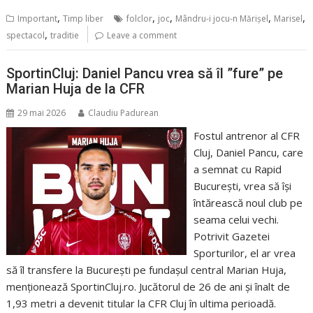
,
,
,
,
,
Important
Timp liber
folclor
joc
Mândru-i jocu-n Mărișel
Marisel
,
spectacol
traditie
Leave a comment
SportinCluj: Daniel Pancu vrea să îl ”fure” pe
Marian Huja de la CFR
29 mai 2026
Claudiu Padurean
Fostul antrenor al CFR
Cluj, Daniel Pancu, care
a semnat cu Rapid
București, vrea să își
întărească noul club pe
seama celui vechi.
Potrivit Gazetei
Sporturilor, el ar vrea
să îl transfere la București pe fundașul central Marian Huja,
menționează SportinCluj.ro. Jucătorul de 26 de ani și înalt de
1,93 metri a devenit titular la CFR Cluj în ultima perioadă.