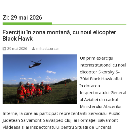
Zi:
29 mai 2026
Exercițiu în zona montană, cu noul elicopter
Black Hawk
29 mai 2026
mihaela.ursan
Un prim exercițiu
interinstituțional cu noul
elicopter Sikorsky S-
70M Black Hawk aflat
în dotarea
Inspectoratului General
al Aviației din cadrul
Ministerului Afacerilor
Interne, la care au participat reprezentanții Serviciului Public
Județean Salvamont-Salvaspeo Cluj, ai Formației Salvamont
Vlădeasa și ai Inspectoratului pentru Situații de Urgență