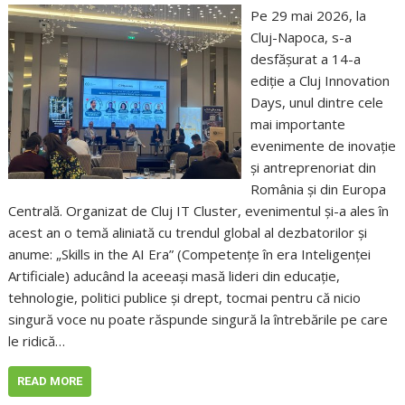
Pe 29 mai 2026, la
Cluj-Napoca, s-a
desfășurat a 14-a
ediție a Cluj Innovation
Days, unul dintre cele
mai importante
evenimente de inovație
și antreprenoriat din
România și din Europa
Centrală. Organizat de Cluj IT Cluster, evenimentul și-a ales în
acest an o temă aliniată cu trendul global al dezbatorilor și
anume: „Skills in the AI Era” (Competențe în era Inteligenței
Artificiale) aducând la aceeași masă lideri din educație,
tehnologie, politici publice și drept, tocmai pentru că nicio
singură voce nu poate răspunde singură la întrebările pe care
le ridică…
READ MORE