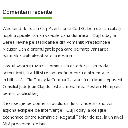
Comentarii recente
Weekend de foc la Cluj: Avertizările Cod Galben de caniculă și
nopți tropicale rămân valabile până duminică - ClujToday
la
Berea revine pe stadioanele din România: Președintele
Nicușor Dan a promulgat legea care permite vânzarea
băuturilor slab alcoolizate la meciuri
Postul Adormirii Maicii Domnului la ortodocși: Perioada,
semnificații, tradiții și recomandări pentru o alimentație
echilibrată - ClujToday
la
Comoară ascunsă din Munții Apuseni:
Consiliul Județean Cluj dorește amenajarea Peșterii Humpleu
pentru publicul larg
Dezinsecție pe domeniul public din Jucu: Unde și când vor
acționa echipele de intervenție - ClujToday
la
Relațiile
economice dintre România și Regatul Țărilor de Jos, la un nivel
fără precedent de bun