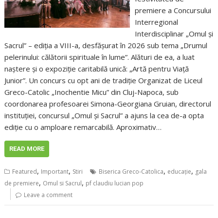
premiere a Concursului
Interregional
Interdisciplinar „Omul și
Sacrul” – ediția a VIII-a, desfășurat în 2026 sub tema „Drumul
pelerinului: călătorii spirituale în lume”. Alături de ea, a luat
naștere și o expoziție caritabilă unică: „Artă pentru Viață
Junior”. Un concurs cu opt ani de tradiție Organizat de Liceul
Greco-Catolic „Inochentie Micu” din Cluj-Napoca, sub
coordonarea profesoarei Simona-Georgiana Gruian, directorul
instituției, concursul „Omul și Sacrul” a ajuns la cea de-a opta
ediție cu o amploare remarcabilă. Aproximativ…
READ MORE
,
,
,
,
Featured
Important
Stiri
Biserica Greco-Catolica
educaţie
gala
,
,
de premiere
Omul si Sacrul
pf claudiu lucian pop
Leave a comment