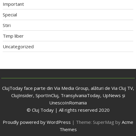
Important
Special
Stiri
Timp liber
Uncategorized
ClujToday face parte din Via Media Group, alături de Via Cluj TV,
ClujInsider, SportInCluj, TransylvaniaToday, UpNews și
UnescoInRomania
© Cluj Today | All rights reserved 2020
Proudly powered by WordPress
|
Theme: SuperMag by
Acme
Themes