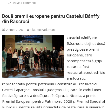
Leave a comment
Două premii europene pentru Castelul Bánffy
din Răscruci
29 mai 2026
Claudiu Padurean
Castelul Bánffy din
Răscruci a obținut două
prestigioase premii
europene, care
recompensează grija
cu care a fost
restaurat acest edificiu
aristocratic,
reprezentativ pentru patrimoniul construit al Transilvaniei.
Castelul aparține Consiliului Județean Cluj, care, în cadrul unei
festivități care s-a desfășurat în Cipru, la Nicosia, a primit
Premiul European pentru Patrimoniu 2026 și Premiul Special al
Publicului, pentru reușita proiectului de restaurare și punere în