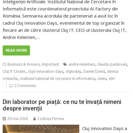
Inteligenței Artificiale. Institutul Național de Cercetare în
Informatică este coordonatorul proiectului AI Factory din
România. Semnarea acordului de parteneriat a avut loc în
cadrul Cluj Innovation Days, evenimentul de top organizat în
fiecare an de către clusterul Cluj IT. CEO-ul clusterului Cluj IT,
Andrei Kelemen,…
READ MORE
,
,
,
Business & Inovare
Important
andrei kelemen
claudiu padurean
,
,
,
,
Cluj IT Cluster
clujn innovation days
clujtoday
Daniel David
denisa
,
,
,
cristache
institutul national de cercetare in informatica
news
stiri
2 Comments
Din laborator pe piață: ce nu te învață nimeni
despre invenții
29 mai 2026
Codruța Fernea
Cluj Innovation Days a