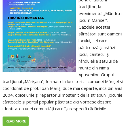
tradițiilor, la
evenimentul „Mândru-i
jocu-n Mărișel”.
Gazdele acestei
sărbători sunt oamenii
locului, cei care
păstrează și astăzi
jocul, cântecul și
rânduielile satului de
munte din inima
Apusenilor. Grupul
tradițional „Mărișana”, format din locuitori ai comunei Mărișel și
coordonat de prof. Ioan Mariș, duce mai departe, încă din anul
2004, obiceiurile și repertoriul moștenit de la străbuni. Jocurile,
cântecele și portul popular păstrate aici vorbesc despre
identitatea unei comunități care își respectă rădăcinile…
READ MORE