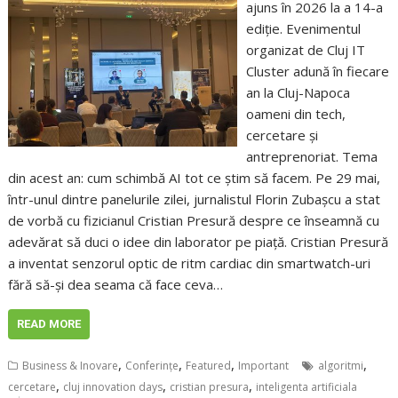
ajuns în 2026 la a 14-a
ediție. Evenimentul
organizat de Cluj IT
Cluster adună în fiecare
an la Cluj-Napoca
oameni din tech,
cercetare și
antreprenoriat. Tema
din acest an: cum schimbă AI tot ce știm să facem. Pe 29 mai,
într-unul dintre panelurile zilei, jurnalistul Florin Zubașcu a stat
de vorbă cu fizicianul Cristian Presură despre ce înseamnă cu
adevărat să duci o idee din laborator pe piață. Cristian Presură
a inventat senzorul optic de ritm cardiac din smartwatch-uri
fără să-și dea seama că face ceva…
READ MORE
,
,
,
,
Business & Inovare
Conferințe
Featured
Important
algoritmi
,
,
,
cercetare
cluj innovation days
cristian presura
inteligenta artificiala