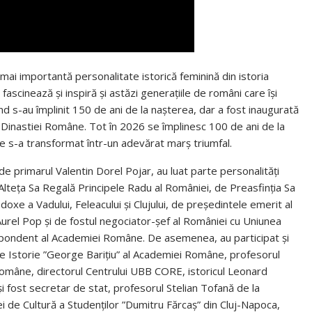
mai importantă personalitate istorică feminină din istoria
ascinează și inspiră și astăzi generațiile de români care își
ând s-au împlinit 150 de ani de la nașterea, dar a fost inaugurată
 Dinastiei Române. Tot în 2026 se împlinesc 100 de ani de la
re s-a transformat într-un adevărat marș triumfal.
 primarul Valentin Dorel Pojar, au luat parte personalități
Alteța Sa Regală Principele Radu al României, de Preasfinția Sa
oxe a Vadului, Feleacului și Clujului, de președintele emerit al
rel Pop și de fostul negociator-șef al României cu Uniunea
pondent al Academiei Române. De asemenea, au participat și
 de Istorie ”George Barițiu” al Academiei Române, profesorul
mâne, directorul Centrului UBB CORE, istoricul Leonard
și fost secretar de stat, profesorul Stelian Tofană de la
 de Cultură a Studenților ”Dumitru Fărcaș” din Cluj-Napoca,