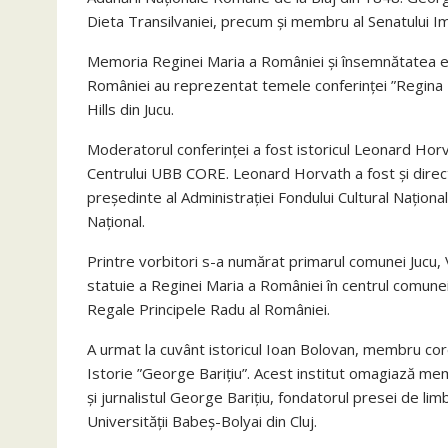
Dieta Transilvaniei, precum și membru al Senatului Im
Memoria Reginei Maria a României și însemnătatea ei i
României au reprezentat temele conferinței ”Regina Ma
Hills din Jucu.
Moderatorul conferinței a fost istoricul Leonard Horva
Centrului UBB CORE. Leonard Horvath a fost și direct
președinte al Administrației Fondului Cultural Național
Național.
Printre vorbitori s-a numărat primarul comunei Jucu, V
statuie a Reginei Maria a României în centrul comunei
Regale Principele Radu al României.
A urmat la cuvânt istoricul Ioan Bolovan, membru cor
Istorie ”George Barițiu”. Acest institut omagiază memo
și jurnalistul George Barițiu, fondatorul presei de l
Universității Babeș-Bolyai din Cluj.