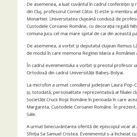
De asemenea, a luat cuvântul în cadrul conferinței și r
din Cluj, profesorul Cornel Cătoi. El este și membru a
Monarhiei. Universitatea clujeană condusă de profes
Custodele Coroanei Române, cu decorația regală Nihil 
comuna Jucu cel mai mare spital de cai din această pa
De asemenea, a vorbit și deputatul clujean Remus Lăp
de modul în care memoria Reginei Maria a României a 
În cadrul evenimentului a vorbit și preotul profesor un
Ortodoxă din cadrul Universității Babeș-Bolyai.
La microfon a urmat consilierul județean Laura Pop-Ch
și, totodată, personalitate reprezentativă al filialei c
Societății Crucii Roșii Române în perioada în care a
Margareta, Custodele Coroanei Române. În prezent, C
Sale.
A urmat binecuvântarea oferită de episcopul vicar al A
Sfinția Sa Samuel Cristea. Evenimentul s-a încheiat cu