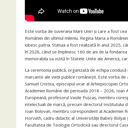
Este vorba de suverana Marii Uniri și care a fost cea 
României din ultimul mileniu. Regina Maria a României f
iubesc patria. Statuia a fost realizată în anul 2025, c
în 2026, când se împlinesc 160 de ani de la fondarea
memorabila sa vizită în Statele Unite ale Americii, ca
La ceremonia publică, organizată de echipa condusă de
marcante ale vieții publice românești. Este vorba de 
Samuel Cristea, episcopul vicar al Arhiepiscopiei Ortod
Academiei Române din perioada 2018 – 2026, Ioan Au
Europeană, profesorul Vasile Pușcaș, membru cores
intelectuali de marcă, precum directorul Institutului
Ioan Bolovan, membru corespondent al Academiei Ro
Horvath, cadru didactic al Universității Babeș-Bolyai 
Facultatea de Teologie Ortodoxă sau directorul Casei