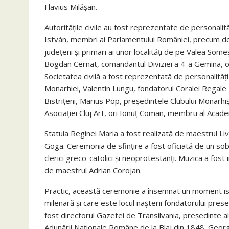
Flavius Milășan.
Autoritățile civile au fost reprezentate de personalit
István, membri ai Parlamentului României, precum de
județeni și primari ai unor localități de pe Valea Some
Bogdan Cernat, comandantul Diviziei a 4-a Gemina, or
Societatea civilă a fost reprezentată de personalită
Monarhiei, Valentin Lungu, fondatorul Coralei Regale
Bistrițeni, Marius Pop, președintele Clubului Monarhiș
Asociației Cluj Art, ori Ionuț Coman, membru al Academ
Statuia Reginei Maria a fost realizată de maestrul Liv
Goga. Ceremonia de sfințire a fost oficiată de un sobo
clerici greco-catolici și neoprotestanți. Muzica a fost 
de maestrul Adrian Corojan.
Practic, această ceremonie a însemnat un moment is
milenară și care este locul nașterii fondatorului pres
fost directorul Gazetei de Transilvania, președinte 
Adunării Naționale Române de la Blaj din 1848. George 