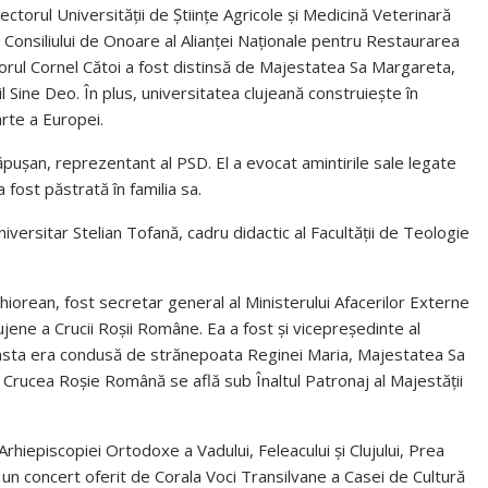
ectorul Universității de Științe Agricole și Medicină Veterinară
l Consiliului de Onoare al Alianței Naționale pentru Restaurarea
orul Cornel Cătoi a fost distinsă de Majestatea Sa Margareta,
Sine Deo. În plus, universitatea clujeană construiește în
rte a Europei.
ușan, reprezentant al PSD. El a evocat amintirile sale legate
fost păstrată în familia sa.
iversitar Stelian Tofană, cadru didactic al Facultății de Teologie
iorean, fost secretar general al Ministerului Afacerilor Externe
lujene a Crucii Roșii Române. Ea a fost și vicepreședinte al
ceasta era condusă de strănepoata Reginei Maria, Majestatea Sa
rucea Roșie Română se află sub Înaltul Patronaj al Majestății
rhiepiscopiei Ortodoxe a Vadului, Feleacului și Clujului, Prea
 un concert oferit de Corala Voci Transilvane a Casei de Cultură