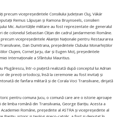
ăți precum vicepreședintele Consiliului Județean Cluj, Vákár
putații Remus Lăpușan și Ramona Bruynseels, consilieri
șului Mic. Autoritățile militare au fost reprezentate de generalul
i de colonelul Sebastian Clițan din cadrul Jandarmeriei Române.
ți precum vicepreședintele Alianței Naționale pentru Restaurarea
 Transilvane, Dan Dumitrana, președintele Clubului Monarhiștilor
tilor Clujeni, Cornel Jurju, dar și Eugen Moț, președintele
iei Internaționale a Sfântului Mauritius.
iu Plugărescu, într-o piațetă realizată după conceptul lui Adrian
r de preoți ortodocși, însă la ceremonie au fost invitați și
intonată de fanfara militară și de Corala Voci Transilvane, dirijată
toric pentru comuna Jucu, o comună care are o istorie aproape
ei de limba română din Transilvania, George Barițiu. Acesta a
al Academiei Române, președinte al ASTRA și vicepreședinte al
Barițiu, istoric și teolog greco-catolic, a fost și deputat în