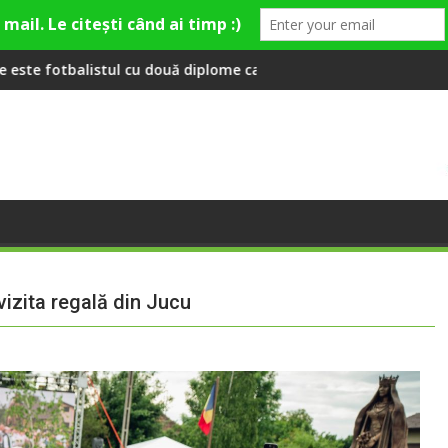
 diplome care a învățat româna la 2 ani
Compania de Apă Someș, campioană la dezvoltarea 
zita regală din Jucu