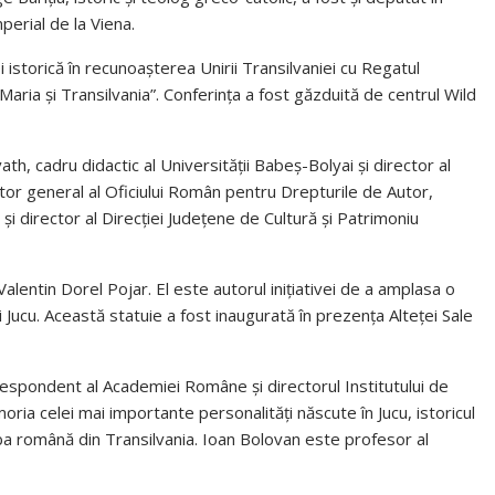
perial de la Viena.
storică în recunoașterea Unirii Transilvaniei cu Regatul
ria și Transilvania”. Conferința a fost găzduită de centrul Wild
th, cadru didactic al Universității Babeș-Bolyai și director al
or general al Oficiului Român pentru Drepturile de Autor,
 și director al Direcției Județene de Cultură și Patrimoniu
alentin Dorel Pojar. El este autorul inițiativei de a amplasa o
 Jucu. Această statuie a fost inaugurată în prezența Alteței Sale
espondent al Academiei Române și directorul Institutului de
ria celei mai importante personalități născute în Jucu, istoricul
imba română din Transilvania. Ioan Bolovan este profesor al