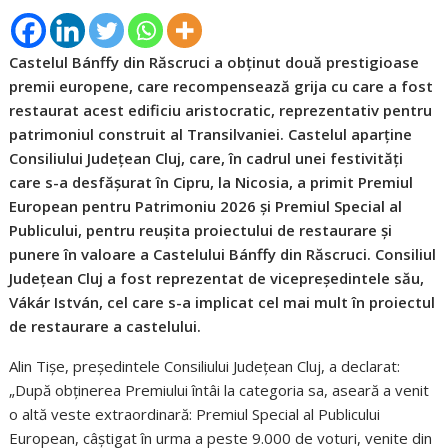
Castelul Bánffy din Răscruci a obținut două prestigioase
premii europene, care recompensează grija cu care a fost
restaurat acest edificiu aristocratic, reprezentativ pentru
patrimoniul construit al Transilvaniei. Castelul aparține
Consiliului Județean Cluj, care, în cadrul unei festivități
care s-a desfășurat în Cipru, la Nicosia, a primit Premiul
European pentru Patrimoniu 2026 și Premiul Special al
Publicului, pentru reușita proiectului de restaurare și
punere în valoare a Castelului Bánffy din Răscruci. Consiliul
Județean Cluj a fost reprezentat de vicepreședintele său,
Vákár István, cel care s-a implicat cel mai mult în proiectul
de restaurare a castelului.
Alin Tișe, președintele Consiliului Județean Cluj, a declarat:
„După obținerea Premiului întâi la categoria sa, aseară a venit
o altă veste extraordinară: Premiul Special al Publicului
European, câștigat în urma a peste 9.000 de voturi, venite din