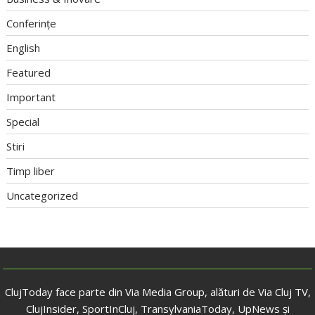
Conferințe
English
Featured
Important
Special
Stiri
Timp liber
Uncategorized
ClujToday face parte din Via Media Group, alături de Via Cluj TV,
ClujInsider, SportInCluj, TransylvaniaToday, UpNews și