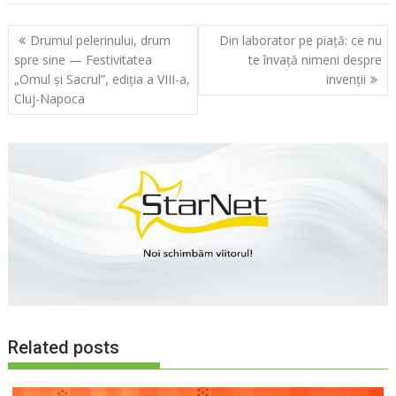
Navigare
Drumul pelerinului, drum
Din laborator pe piață: ce nu
în
spre sine — Festivitatea
te învață nimeni despre
articole
„Omul și Sacrul”, ediția a VIII-a,
invenții
Cluj-Napoca
Related posts