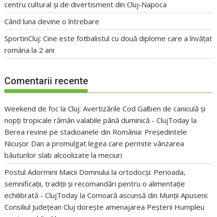
centru cultural și de divertisment din Cluj-Napoca
Când luna devine o întrebare
SportinCluj: Cine este fotbalistul cu două diplome care a învățat
româna la 2 ani
Comentarii recente
Weekend de foc la Cluj: Avertizările Cod Galben de caniculă și
nopți tropicale rămân valabile până duminică - ClujToday
la
Berea revine pe stadioanele din România: Președintele
Nicușor Dan a promulgat legea care permite vânzarea
băuturilor slab alcoolizate la meciuri
Postul Adormirii Maicii Domnului la ortodocși: Perioada,
semnificații, tradiții și recomandări pentru o alimentație
echilibrată - ClujToday
la
Comoară ascunsă din Munții Apuseni:
Consiliul Județean Cluj dorește amenajarea Peșterii Humpleu