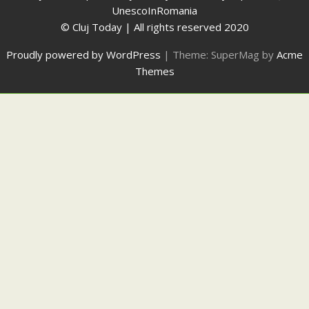
UnescoInRomania
© Cluj Today | All rights reserved 2020
Proudly powered by WordPress
|
Theme: SuperMag by
Acme
Themes