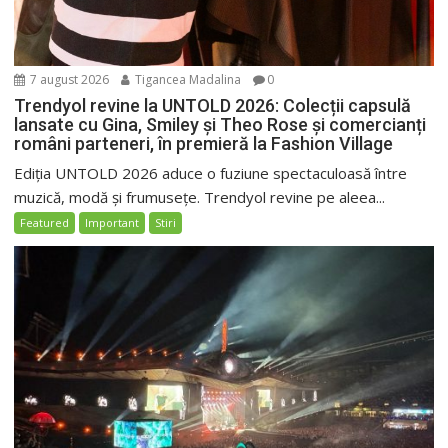
7 august 2026
Tigancea Madalina
0
Trendyol revine la UNTOLD 2026: Colecții capsulă
lansate cu Gina, Smiley și Theo Rose și comercianți
români parteneri, în premieră la Fashion Village
Ediția UNTOLD 2026 aduce o fuziune spectaculoasă între
muzică, modă și frumusețe. Trendyol revine pe aleea...
Featured
Important
Stiri