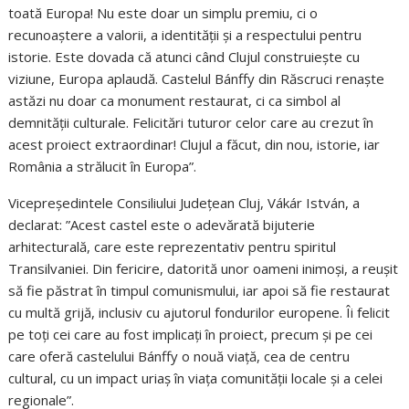
toată Europa! Nu este doar un simplu premiu, ci o
recunoaștere a valorii, a identității și a respectului pentru
istorie. Este dovada că atunci când Clujul construiește cu
viziune, Europa aplaudă. Castelul Bánffy din Răscruci renaște
astăzi nu doar ca monument restaurat, ci ca simbol al
demnității culturale. Felicitări tuturor celor care au crezut în
acest proiect extraordinar! Clujul a făcut, din nou, istorie, iar
România a strălucit în Europa”.
Vicepreședintele Consiliului Județean Cluj, Vákár István, a
declarat: ”Acest castel este o adevărată bijuterie
arhitecturală, care este reprezentativ pentru spiritul
Transilvaniei. Din fericire, datorită unor oameni inimoși, a reușit
să fie păstrat în timpul comunismului, iar apoi să fie restaurat
cu multă grijă, inclusiv cu ajutorul fondurilor europene. Îi felicit
pe toți cei care au fost implicați în proiect, precum și pe cei
care oferă castelului Bánffy o nouă viață, cea de centru
cultural, cu un impact uriaș în viața comunității locale și a celei
regionale”.