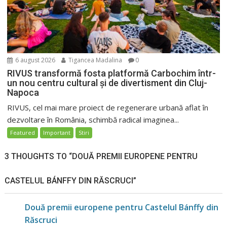
6 august 2026
Tigancea Madalina
0
RIVUS transformă fosta platformă Carbochim într-
un nou centru cultural și de divertisment din Cluj-
Napoca
RIVUS, cel mai mare proiect de regenerare urbană aflat în
dezvoltare în România, schimbă radical imaginea...
Featured
Important
Stiri
3 THOUGHTS TO “DOUĂ PREMII EUROPENE PENTRU
CASTELUL BÁNFFY DIN RĂSCRUCI”
Două premii europene pentru Castelul Bánffy din
Răscruci