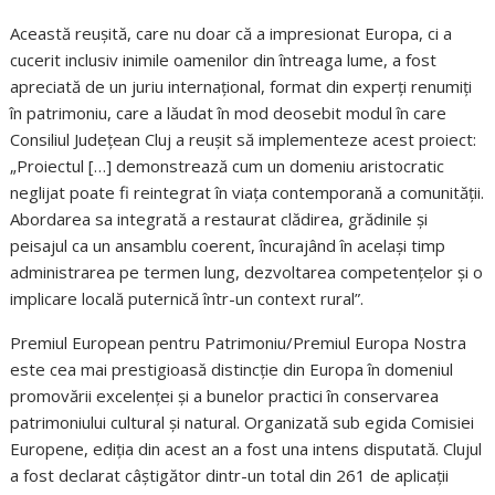
Această reușită, care nu doar că a impresionat Europa, ci a
cucerit inclusiv inimile oamenilor din întreaga lume, a fost
apreciată de un juriu internațional,
format din experți renumiți
în patrimoniu, care a lăudat în mod deosebit modul în care
Consiliul Județean Cluj a reușit să implementeze acest proiect:
„Proiectul […] demonstrează cum un domeniu aristocratic
neglijat poate fi reintegrat în viața contemporană a comunității.
Abordarea sa integrată a restaurat clădirea, grădinile și
peisajul ca un ansamblu coerent, încurajând în același timp
administrarea pe termen lung, dezvoltarea competențelor și o
implicare locală puternică într-un context rural”.
Premiul European pentru Patrimoniu/Premiul Europa Nostra
este cea mai prestigioasă distincție din Europa în domeniul
promovării excelenței și a bunelor practici în conservarea
patrimoniului cultural și natural. Organizată sub egida Comisiei
Europene, ediția din acest an a fost una intens disputată. Clujul
a fost declarat câștigător dintr-un total din 261 de aplicații