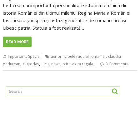
fost cea mai importantă personalitate istorică feminină din
istoria României din ultimul mileniu. Regina Maria a României
fascinează și inspiră și astăzi generațiile de români care își
iubesc patria. Statuia a fost realizată…
READ MORE
,
,
Important
Special
asr principele radu al romaniei
claudiu
,
,
,
,
,
padurean
clujtoday
Jucu
news
stiri
vizita regala
3 Comments