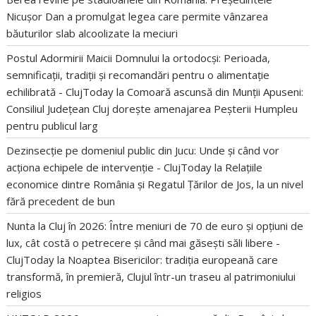
Nicușor Dan a promulgat legea care permite vânzarea
băuturilor slab alcoolizate la meciuri
Postul Adormirii Maicii Domnului la ortodocși: Perioada,
semnificații, tradiții și recomandări pentru o alimentație
echilibrată - ClujToday
la
Comoară ascunsă din Munții Apuseni:
Consiliul Județean Cluj dorește amenajarea Peșterii Humpleu
pentru publicul larg
Dezinsecție pe domeniul public din Jucu: Unde și când vor
acționa echipele de intervenție - ClujToday
la
Relațiile
economice dintre România și Regatul Țărilor de Jos, la un nivel
fără precedent de bun
Nunta la Cluj în 2026: Între meniuri de 70 de euro și opțiuni de
lux, cât costă o petrecere și când mai găsești săli libere -
ClujToday
la
Noaptea Bisericilor: tradiția europeană care
transformă, în premieră, Clujul într-un traseu al patrimoniului
religios