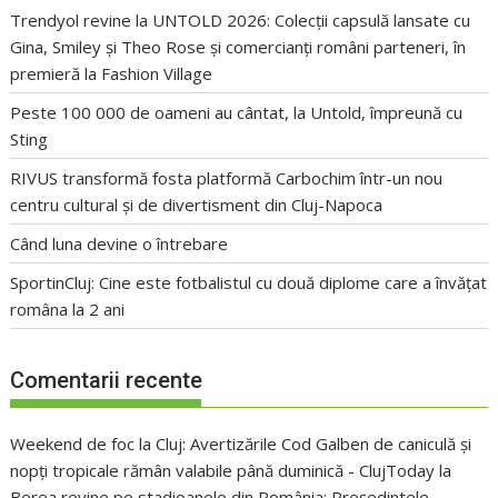
Trendyol revine la UNTOLD 2026: Colecții capsulă lansate cu
Gina, Smiley și Theo Rose și comercianți români parteneri, în
premieră la Fashion Village
Peste 100 000 de oameni au cântat, la Untold, împreună cu
Sting
RIVUS transformă fosta platformă Carbochim într-un nou
centru cultural și de divertisment din Cluj-Napoca
Când luna devine o întrebare
SportinCluj: Cine este fotbalistul cu două diplome care a învățat
româna la 2 ani
Comentarii recente
Weekend de foc la Cluj: Avertizările Cod Galben de caniculă și
nopți tropicale rămân valabile până duminică - ClujToday
la
Berea revine pe stadioanele din România: Președintele