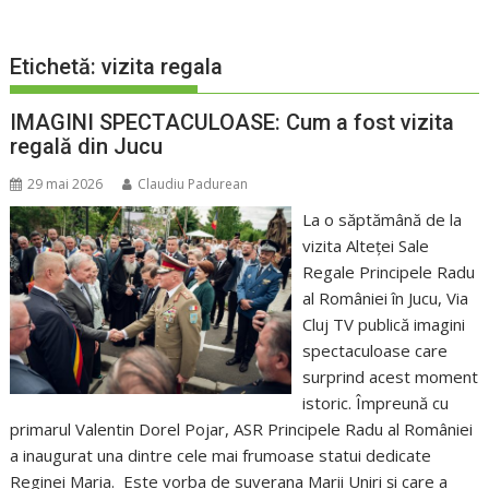
Etichetă:
vizita regala
IMAGINI SPECTACULOASE: Cum a fost vizita
regală din Jucu
29 mai 2026
Claudiu Padurean
La o săptămână de la
vizita Alteței Sale
Regale Principele Radu
al României în Jucu, Via
Cluj TV publică imagini
spectaculoase care
surprind acest moment
istoric. Împreună cu
primarul Valentin Dorel Pojar, ASR Principele Radu al României
a inaugurat una dintre cele mai frumoase statui dedicate
Reginei Maria. Este vorba de suverana Marii Uniri și care a