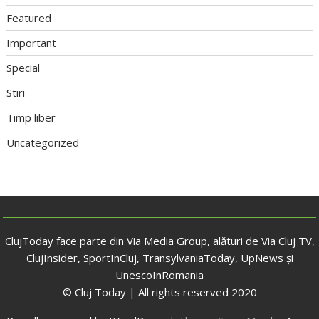
Featured
Important
Special
Stiri
Timp liber
Uncategorized
ClujToday face parte din Via Media Group, alături de Via Cluj TV,
ClujInsider, SportInCluj, TransylvaniaToday, UpNews și
UnescoInRomania
© Cluj Today | All rights reserved 2020