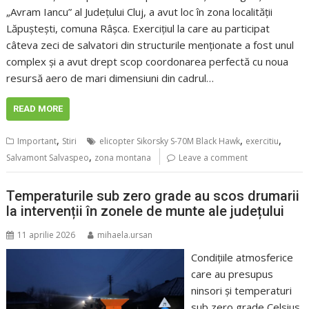
„Avram Iancu” al Județului Cluj, a avut loc în zona localității
Lăpuștești, comuna Râșca. Exercițiul la care au participat
câteva zeci de salvatori din structurile menționate a fost unul
complex și a avut drept scop coordonarea perfectă cu noua
resursă aero de mari dimensiuni din cadrul…
READ MORE
,
,
,
Important
Stiri
elicopter Sikorsky S-70M Black Hawk
exercitiu
,
Salvamont Salvaspeo
zona montana
Leave a comment
Temperaturile sub zero grade au scos drumarii
la intervenții în zonele de munte ale județului
11 aprilie 2026
mihaela.ursan
Condițiile atmosferice
care au presupus
ninsori și temperaturi
sub zero grade Celsius