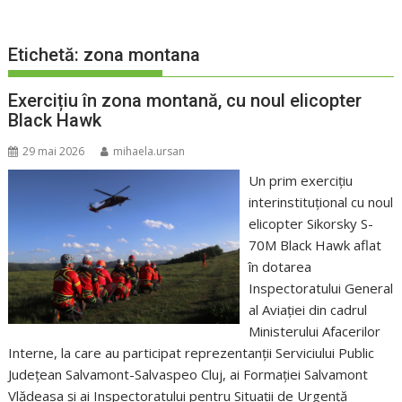
Etichetă:
zona montana
Exercițiu în zona montană, cu noul elicopter
Black Hawk
29 mai 2026
mihaela.ursan
Un prim exercițiu
interinstituțional cu noul
elicopter Sikorsky S-
70M Black Hawk aflat
în dotarea
Inspectoratului General
al Aviației din cadrul
Ministerului Afacerilor
Interne, la care au participat reprezentanții Serviciului Public
Județean Salvamont-Salvaspeo Cluj, ai Formației Salvamont
Vlădeasa și ai Inspectoratului pentru Situații de Urgență