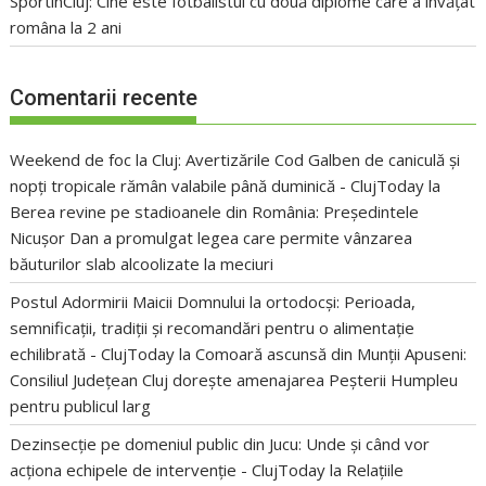
SportinCluj: Cine este fotbalistul cu două diplome care a învățat
româna la 2 ani
Comentarii recente
Weekend de foc la Cluj: Avertizările Cod Galben de caniculă și
nopți tropicale rămân valabile până duminică - ClujToday
la
Berea revine pe stadioanele din România: Președintele
Nicușor Dan a promulgat legea care permite vânzarea
băuturilor slab alcoolizate la meciuri
Postul Adormirii Maicii Domnului la ortodocși: Perioada,
semnificații, tradiții și recomandări pentru o alimentație
echilibrată - ClujToday
la
Comoară ascunsă din Munții Apuseni:
Consiliul Județean Cluj dorește amenajarea Peșterii Humpleu
pentru publicul larg
Dezinsecție pe domeniul public din Jucu: Unde și când vor
acționa echipele de intervenție - ClujToday
la
Relațiile