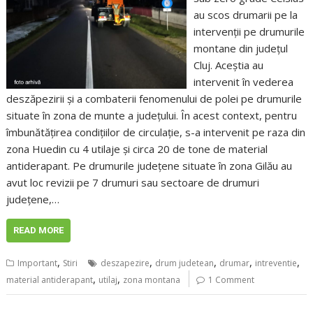
au scos drumarii pe la
intervenții pe drumurile
montane din județul
Cluj. Aceștia au
intervenit în vederea
deszăpezirii și a combaterii fenomenului de polei pe drumurile
situate în zona de munte a județului. În acest context, pentru
îmbunătățirea condițiilor de circulație, s-a intervenit pe raza din
zona Huedin cu 4 utilaje și circa 20 de tone de material
antiderapant. Pe drumurile județene situate în zona Gilău au
avut loc revizii pe 7 drumuri sau sectoare de drumuri
județene,…
READ MORE
,
,
,
,
,
Important
Stiri
deszapezire
drum judetean
drumar
intreventie
,
,
material antiderapant
utilaj
zona montana
1 Comment