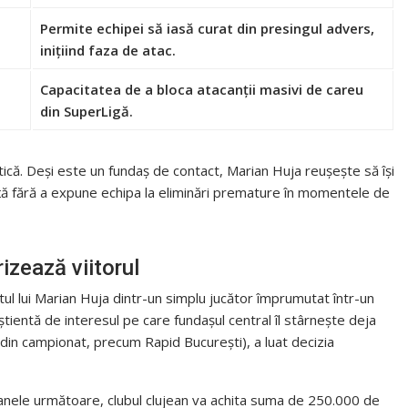
Permite echipei să iasă curat din presingul advers,
inițiind faza de atac.
Capacitatea de a bloca atacanții masivi de careu
din SuperLigă.
ctică. Deși este un fundaș de contact, Marian Huja reușește să își
nță fără a expune echipa la eliminări premature în momentele de
izează viitorul
utul lui Marian Huja dintr-un simplu jucător împrumutat într-un
știentă de interesul pe care fundașul central îl stârnește deja
e din campionat, precum Rapid București), a luat decizia
zoanele următoare, clubul clujean va achita suma de 250.000 de