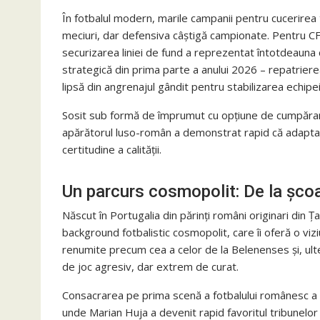
În fotbalul modern, marile campanii pentru cucerirea
meciuri, dar defensiva câștigă campionate. Pentru C
securizarea liniei de fund a reprezentat întotdeauna 
strategică din prima parte a anului 2026 – repatriere
lipsă din angrenajul gândit pentru stabilizarea echipei 
Sosit sub formă de împrumut cu opțiune de cumpărare
apărătorul luso-român a demonstrat rapid că adaptarea
certitudine a calității.
Un parcurs cosmopolit: De la șco
Născut în Portugalia din părinți români originari din 
background fotbalistic cosmopolit, care îi oferă o vizi
renumite precum cea a celor de la Belenenses și, ulter
de joc agresiv, dar extrem de curat.
Consacrarea pe prima scenă a fotbalului românesc a v
unde Marian Huja a devenit rapid favoritul tribunelor ș