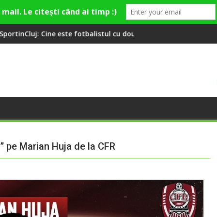
balistul cu două diplome care a învățat româna la 2 ani
Compania de Apă Someș, campioană 
re” pe Marian Huja de la CFR