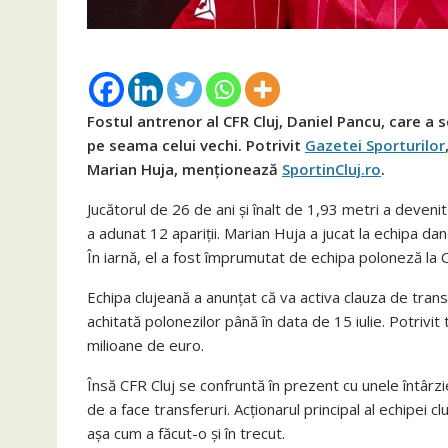
Fostul antrenor al CFR Cluj, Daniel Pancu, care a 
pe seama celui vechi. Potrivit
Gazetei Sporturilor
Marian Huja, menționează
SportinCluj.ro
.
Jucătorul de 26 de ani și înalt de 1,93 metri a devenit 
a adunat 12 apariții. Marian Huja a jucat la echipa da
În iarnă, el a fost împrumutat de echipa poloneză la C
Echipa clujeană a anunțat că va activa clauza de tran
achitată polonezilor până în data de 15 iulie. Potrivi
milioane de euro.
Însă CFR Cluj se confruntă în prezent cu unele întârzi
de a face transferuri. Acționarul principal al echipei
așa cum a făcut-o și în trecut.