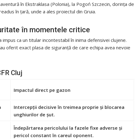
 aventură în Ekstraklasa (Polonia), la Pogoń Szczecin, dorința de
readus în țară, unde a ales proiectul din Gruia.
turitate în momentele critice
a impus ca un titular incontestabil în inima defensivei clujene.
ui au oferit exact plasa de siguranță de care echipa avea nevoie
CFR Cluj
Impactul direct pe gazon
a
Intercepții decisive în treimea proprie și blocarea
unghiurilor de șut.
Îndepărtarea pericolului la fazele fixe adverse și
pericol constant în careul oponent.