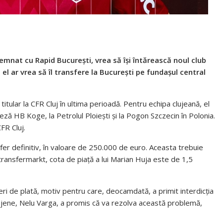
semnat cu Rapid București, vrea să își întărească noul club
, el ar vrea să îl transfere la București pe fundașul central
titular la CFR Cluj în ultima perioadă. Pentru echipa clujeană, el
neză HB Koge, la Petrolul Ploiești și la Pogon Szczecin în Polonia.
FR Cluj.
sfer definitiv, în valoare de 250.000 de euro. Aceasta trebuie
t transfermarkt, cota de piață a lui Marian Huja este de 1,5
eri de plată, motiv pentru care, deocamdată, a primit interdicția
 clujene, Nelu Varga, a promis că va rezolva această problemă,