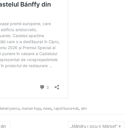
,
,
,
,
daniel pancu
marian huja
news
rapid bucuresti
stiri
din
„Mândru-i jocu-n Mărișel”