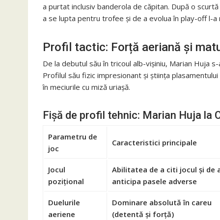
a purtat inclusiv banderola de căpitan. După o scurtă
a se lupta pentru trofee și de a evolua în play-off l-a 
Profil tactic: Forță aeriană și ma
De la debutul său în tricoul alb-vișiniu, Marian Huja s-
Profilul său fizic impresionant și știința plasamentul
în meciurile cu miză uriașă.
Fișă de profil tehnic: Marian Huja la 
Parametru de
Caracteristici principale
joc
Jocul
Abilitatea de a citi jocul și de 
pozițional
anticipa pasele adverse
Duelurile
Dominare absolută în careu
aeriene
(detentă și forță)