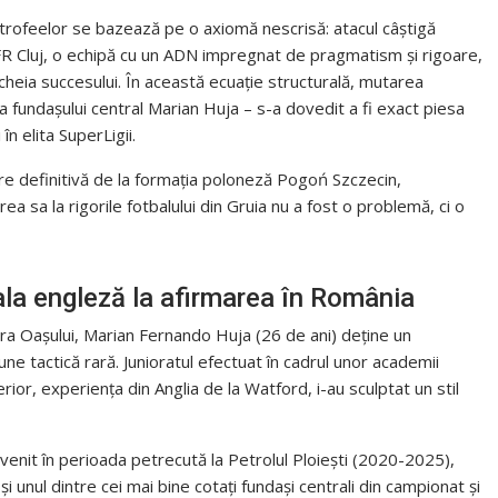
 trofeelor se bazează pe o axiomă nescrisă: atacul câștigă
FR Cluj, o echipă cu un ADN impregnat de pragmatism și rigoare,
cheia succesului. În această ecuație structurală, mutarea
a fundașului central Marian Huja – s-a dovedit a fi exact piesa
în elita SuperLigii.
 definitivă de la formația poloneză Pogoń Szczecin,
 sa la rigorile fotbalului din Gruia nu a fost o problemă, ci o
ala engleză la afirmarea în România
Țara Oașului, Marian Fernando Huja (26 de ani) deține un
une tactică rară. Junioratul efectuat în cadrul unor academii
ior, experiența din Anglia de la Watford, i-au sculptat un stil
enit în perioada petrecută la Petrolul Ploiești (2020-2025),
i unul dintre cei mai bine cotați fundași centrali din campionat și