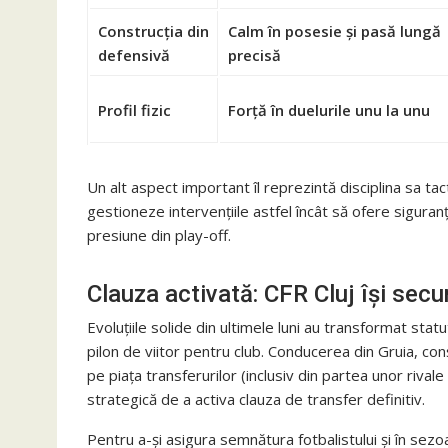
Construcția din
Calm în posesie și pasă lungă
defensivă
precisă
Profil fizic
Forță în duelurile unu la unu
Un alt aspect important îl reprezintă disciplina sa ta
gestioneze intervențiile astfel încât să ofere sigura
presiune din play-off.
Clauza activată: CFR Cluj își secur
Evoluțiile solide din ultimele luni au transformat stat
pilon de viitor pentru club. Conducerea din Gruia, con
pe piața transferurilor (inclusiv din partea unor rival
strategică de a activa clauza de transfer definitiv.
Pentru a-și asigura semnătura fotbalistului și în se