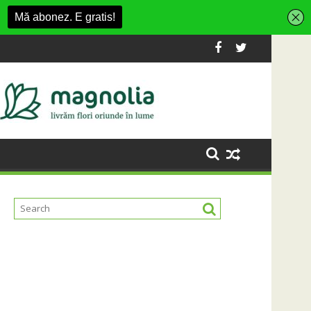
la dezvoltarea infrastructurii de apă și canalizare
Universitatea Cluj a câștigat partida cu F