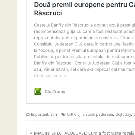
,
,
,
,
Important
Stiri
CFR Cluj
claudiu padurean
clujtoday
Navigare
IMAGINI SPECTACULOASE: Cum a fost vizita regală 