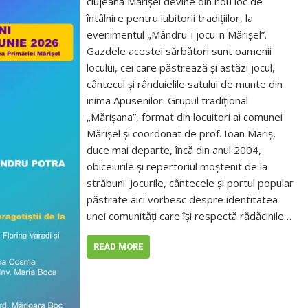
clujeană Mărișel devine din nou loc de
întâlnire pentru iubitorii tradițiilor, la
evenimentul „Mândru-i jocu-n Mărișel”.
Gazdele acestei sărbători sunt oamenii
locului, cei care păstrează și astăzi jocul,
cântecul și rânduielile satului de munte din
inima Apusenilor. Grupul tradițional
„Mărișana”, format din locuitori ai comunei
Mărișel și coordonat de prof. Ioan Mariș,
duce mai departe, încă din anul 2004,
obiceiurile și repertoriul moștenit de la
străbuni. Jocurile, cântecele și portul popular
păstrate aici vorbesc despre identitatea
unei comunități care își respectă rădăcinile…
READ MORE