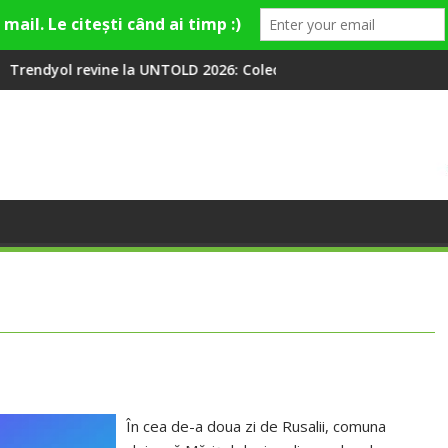
 UNTOLD 2026: Colecții capsulă lansate cu Gina, Smiley și Theo R
Peste 100 000 de oameni au
În cea de-a doua zi de Rusalii, comuna