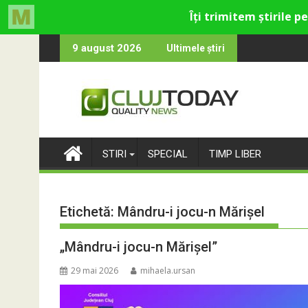
Skip
ică din Cluj
e rămân: Almost Still
Trendyol revine la
9 august 2026
Ultimele știri
to
content
STIRI
SPECIAL
TIMP LIBER
Etichetă:
Mândru-i jocu-n Mărișel
„Mândru-i jocu-n Mărișel”
29 mai 2026
mihaela.ursan