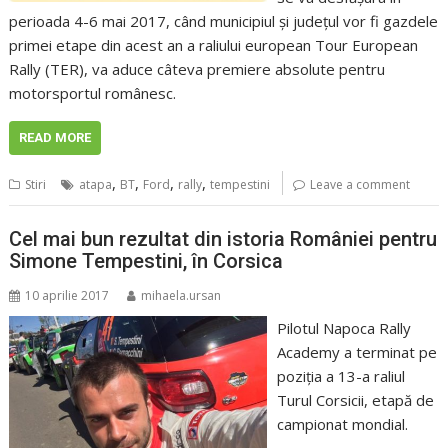
perioada 4-6 mai 2017, când municipiul şi judeţul vor fi gazdele
primei etape din acest an a raliului european Tour European
Rally (TER), va aduce câteva premiere absolute pentru
motorsportul românesc.
READ MORE
,
,
,
,
Stiri
atapa
BT
Ford
rally
tempestini
Leave a comment
Cel mai bun rezultat din istoria României pentru
Simone Tempestini, în Corsica
10 aprilie 2017
mihaela.ursan
Pilotul Napoca Rally
Academy a terminat pe
poziţia a 13-a raliul
Turul Corsicii, etapă de
campionat mondial.