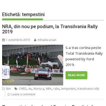
Etichetă:
tempestini
NRA, din nou pe podium, la Transilvania Rally
2019
1 octombrie 2019
mihaela.ursan
S-a tras cortina peste
Total Transilvania Rally
powered by Ford
2019.
READ MORE
,
,
,
,
,
,
Stiri
CNRD
itu
Marişca
NRA
raliu
tempestini
transilvania rally
Leave a comment