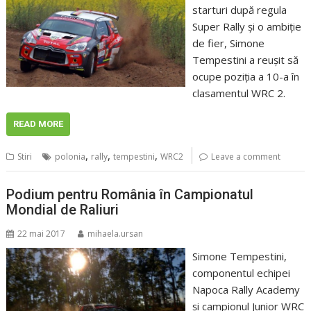
starturi după regula
Super Rally şi o ambiţie
de fier, Simone
Tempestini a reuşit să
ocupe poziţia a 10-a în
clasamentul WRC 2.
READ MORE
,
,
,
Stiri
polonia
rally
tempestini
WRC2
Leave a comment
Podium pentru România în Campionatul
Mondial de Raliuri
22 mai 2017
mihaela.ursan
Simone Tempestini,
componentul echipei
Napoca Rally Academy
şi campionul Junior WRC