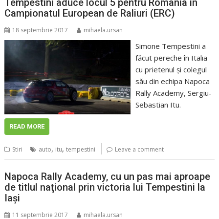
Tempestini aduce locul 5 pentru România în
Campionatul European de Raliuri (ERC)
18 septembrie 2017
mihaela.ursan
Simone Tempestini a
făcut pereche în Italia
cu prietenul şi colegul
său din echipa Napoca
Rally Academy, Sergiu-
Sebastian Itu.
READ MORE
,
,
Stiri
auto
itu
tempestini
Leave a comment
Napoca Rally Academy, cu un pas mai aproape
de titlul naţional prin victoria lui Tempestini la
Iaşi
11 septembrie 2017
mihaela.ursan