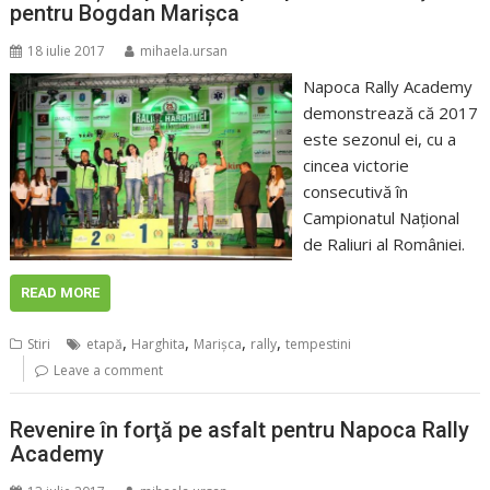
pentru Bogdan Marişca
18 iulie 2017
mihaela.ursan
Napoca Rally Academy
demonstrează că 2017
este sezonul ei, cu a
cincea victorie
consecutivă în
Campionatul Naţional
de Raliuri al României.
READ MORE
,
,
,
,
Stiri
etapă
Harghita
Marişca
rally
tempestini
Leave a comment
Revenire în forţă pe asfalt pentru Napoca Rally
Academy