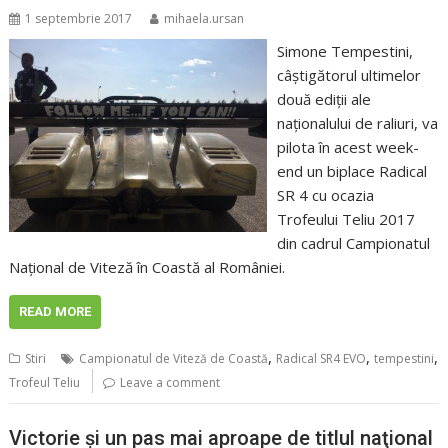
1 septembrie 2017
mihaela.ursan
Simone Tempestini,
câştigătorul ultimelor
două ediţii ale
naţionalului de raliuri, va
pilota în acest week-
end un biplace Radical
SR 4 cu ocazia
Trofeului Teliu 2017
din cadrul Campionatul
Naţional de Viteză în Coastă al României.
READ MORE
,
,
,
Stiri
Campionatul de Viteză de Coastă
Radical SR4 EVO
tempestini
Trofeul Teliu
Leave a comment
Victorie şi un pas mai aproape de titlul naţional