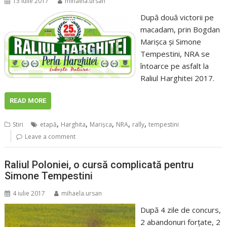
13 iulie 2017
mihaela.ursan
După două victorii pe
macadam, prin Bogdan
Marişca şi Simone
Tempestini, NRA se
întoarce pe asfalt la
Raliul Harghitei 2017.
READ MORE
,
,
,
,
,
Stiri
etapă
Harghita
Marişca
NRA
rally
tempestini
Leave a comment
Raliul Poloniei, o cursă complicată pentru
Simone Tempestini
4 iulie 2017
mihaela.ursan
După 4 zile de concurs,
2 abandonuri forţate, 2