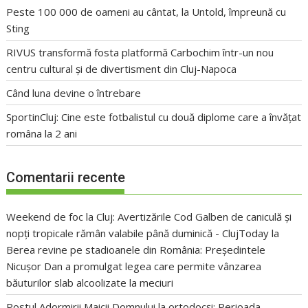
Peste 100 000 de oameni au cântat, la Untold, împreună cu
Sting
RIVUS transformă fosta platformă Carbochim într-un nou
centru cultural și de divertisment din Cluj-Napoca
Când luna devine o întrebare
SportinCluj: Cine este fotbalistul cu două diplome care a învățat
româna la 2 ani
Comentarii recente
Weekend de foc la Cluj: Avertizările Cod Galben de caniculă și
nopți tropicale rămân valabile până duminică - ClujToday
la
Berea revine pe stadioanele din România: Președintele
Nicușor Dan a promulgat legea care permite vânzarea
băuturilor slab alcoolizate la meciuri
Postul Adormirii Maicii Domnului la ortodocși: Perioada,