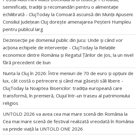
semnificații, tradiții și recomandări pentru o alimentație
echilibrată - ClujToday
la
Comoară ascunsă din Munții Apuseni:
Consiliul Județean Cluj dorește amenajarea Peșterii Humpleu
pentru publicul larg
Dezinsecție pe domeniul public din Jucu: Unde și când vor
acționa echipele de intervenție - ClujToday
la
Relațiile
economice dintre România și Regatul Țărilor de Jos, la un nivel
fără precedent de bun
Nunta la Cluj în 2026: Între meniuri de 70 de euro și opțiuni de
lux, cât costă o petrecere și când mai găsești săli libere -
ClujToday
la
Noaptea Bisericilor: tradiția europeană care
transformă, în premieră, Clujul într-un traseu al patrimoniului
religios
UNTOLD 2026 va avea cea mai mare scenă din România
la
Cea mai mare scenă de festival realizată vreodată în România
va prinde viață la UNTOLD ONE 2026