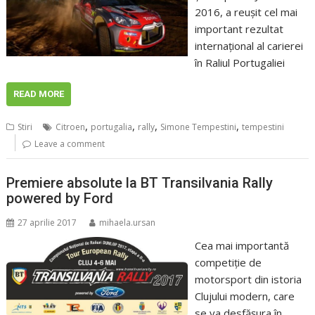
2016, a reuşit cel mai
important rezultat
internaţional al carierei
în Raliul Portugaliei
READ MORE
,
,
,
,
Stiri
Citroen
portugalia
rally
Simone Tempestini
tempestini
Leave a comment
Premiere absolute la BT Transilvania Rally
powered by Ford
27 aprilie 2017
mihaela.ursan
Cea mai importantă
competiţie de
motorsport din istoria
Clujului modern, care
se va desfăşura în