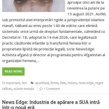
aproape cinci ani de la
revenirea la putere pe
15 august 2021. Astfel,
sub pretextul unei interpretări rigide a jurisprudenței islamice
Hanafi, talibanii au emis peste 140 de edicte care elimină
sistematic orice urmă de drepturi fundamentale, culminând cu
Decretul nr. 18, adoptat la 14 mai 2026, care legalizează
practic căsătoriile infantile și transformă femeia într-o
proprietate lipsită de protecție legală, scrie NewsEdge.
Activista afgană și director al programului pentru Afganistan al
organizației Femena,…
READ MORE
,
,
,
,
,
,
Important
Stiri
apartheid
femei
fete
minori
news edge
regim
,
taliban
sclavie sexuala
1 Comment
News Edge: Industria de apărare a SUA intră
într-o nouă eră