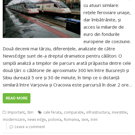
cu atuuri similare:
rețele feroviare uriașe,
dar îmbătrânite, și
acces la miliarde de
euro din fondurile
europene de coeziune.
Două decenii mai târziu, diferențele, analizate de către
NewsEdge sunt de-a dreptul dramatice pentru călători. O
simplă analiză a timpilor de parcurs arată prăpastia dintre cele
două țări: o călătorie de aproximativ 300 km între București și
Sibiu durează 5 ore și 30 de minute, în timp ce o distanță
similară între Varșovia și Cracovia este parcursă în doar 2 ore…
READ MORE
,
,
,
,
,
Important
Stiri
cale ferata
comparatie
infrastructura
investitie
,
,
,
,
,
modernizare
news edge
polonia
Romania
sine
tren
Leave a comment