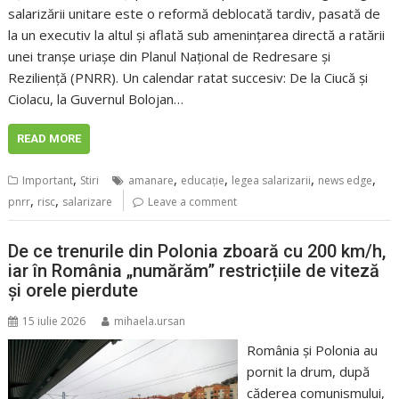
salarizării unitare este o reformă deblocată tardiv, pasată de
la un executiv la altul și aflată sub amenințarea directă a ratării
unei tranșe uriașe din Planul Național de Redresare și
Reziliență (PNRR). Un calendar ratat succesiv: De la Ciucă și
Ciolacu, la Guvernul Bolojan…
READ MORE
,
,
,
,
,
Important
Stiri
amanare
educaţie
legea salarizarii
news edge
,
,
pnrr
risc
salarizare
Leave a comment
De ce trenurile din Polonia zboară cu 200 km/h,
iar în România „numărăm” restricțiile de viteză
și orele pierdute
15 iulie 2026
mihaela.ursan
România și Polonia au
pornit la drum, după
căderea comunismului,