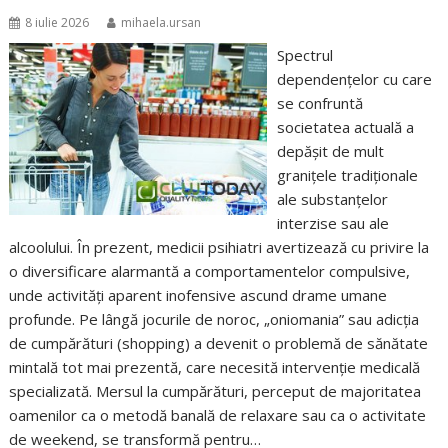
8 iulie 2026
mihaela.ursan
Spectrul
dependențelor cu care
se confruntă
societatea actuală a
depășit de mult
granițele tradiționale
ale substanțelor
interzise sau ale
alcoolului. În prezent, medicii psihiatri avertizează cu privire la
o diversificare alarmantă a comportamentelor compulsive,
unde activități aparent inofensive ascund drame umane
profunde. Pe lângă jocurile de noroc, „oniomania” sau adicția
de cumpărături (shopping) a devenit o problemă de sănătate
mintală tot mai prezentă, care necesită intervenție medicală
specializată. Mersul la cumpărături, perceput de majoritatea
oamenilor ca o metodă banală de relaxare sau ca o activitate
de weekend, se transformă pentru…