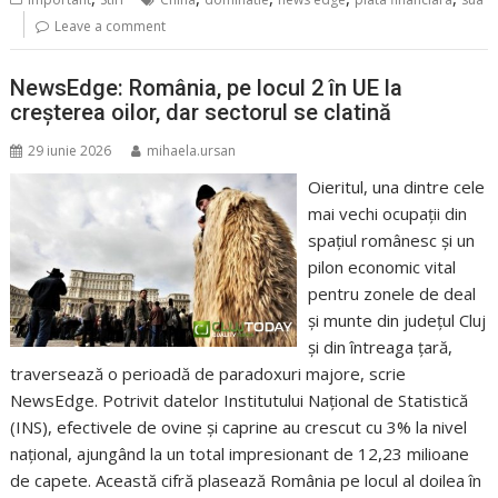
Leave a comment
NewsEdge: România, pe locul 2 în UE la
creșterea oilor, dar sectorul se clatină
29 iunie 2026
mihaela.ursan
Oieritul, una dintre cele
mai vechi ocupații din
spațiul românesc și un
pilon economic vital
pentru zonele de deal
și munte din județul Cluj
și din întreaga țară,
traversează o perioadă de paradoxuri majore, scrie
NewsEdge. Potrivit datelor Institutului Național de Statistică
(INS), efectivele de ovine și caprine au crescut cu 3% la nivel
național, ajungând la un total impresionant de 12,23 milioane
de capete. Această cifră plasează România pe locul al doilea în