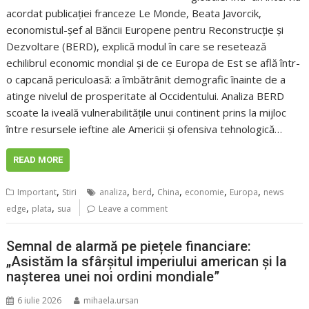
acordat publicației franceze Le Monde, Beata Javorcik,
economistul-șef al Băncii Europene pentru Reconstrucție și
Dezvoltare (BERD), explică modul în care se resetează
echilibrul economic mondial și de ce Europa de Est se află într-
o capcană periculoasă: a îmbătrânit demografic înainte de a
atinge nivelul de prosperitate al Occidentului. Analiza BERD
scoate la iveală vulnerabilitățile unui continent prins la mijloc
între resursele ieftine ale Americii și ofensiva tehnologică…
READ MORE
,
,
,
,
,
,
Important
Stiri
analiza
berd
China
economie
Europa
news
,
,
edge
plata
sua
Leave a comment
Semnal de alarmă pe piețele financiare:
„Asistăm la sfârșitul imperiului american și la
nașterea unei noi ordini mondiale”
6 iulie 2026
mihaela.ursan