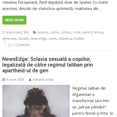
Uniunea Europeană, fiind depășită doar de Spania. Cu toate
acestea, dincolo de statistica optimistă, realitatea din…
READ MORE
,
,
,
,
,
,
,
Important
Stiri
analiza
carne
cioban
criză
export
ferma
,
,
,
,
,
generatie
lactate
news edge
oierit
statistica
traditie
1 Comment
NewsEdge: Sclavia sexuală a copiilor,
legalizată de către regimul taliban prin
apartheid-ul de gen
5 iunie 2026
mihaela.ursan
Regimul taliban din
Afganistan a
transformat țara într-
un „iad pe pământ”
pentru femei și fete, la