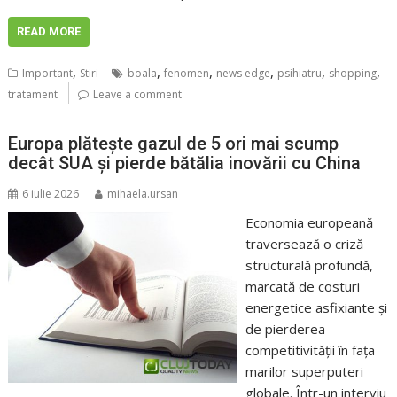
READ MORE
,
,
,
,
,
,
Important
Stiri
boala
fenomen
news edge
psihiatru
shopping
tratament
Leave a comment
Europa plătește gazul de 5 ori mai scump
decât SUA și pierde bătălia inovării cu China
6 iulie 2026
mihaela.ursan
Economia europeană
traversează o criză
structurală profundă,
marcată de costuri
energetice asfixiante și
de pierderea
competitivității în fața
marilor superputeri
globale. Într-un interviu