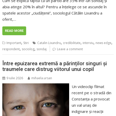
Cum se explică faptul că un partid are 35% într-un sondaj și
abia atinge 20% în altul? Pentru a înțelege ce se ascunde în
spatele acestor „ciudățenii”, sociologul Cătălin Lixandru a
oferit,…
READ MORE
,
,
,
,
,
Important
Stiri
Catalin Lixandru
credibilitate
interviu
news edge
,
,
respondent
sociolog
sondaj
Leave a comment
Între epuizarea extremă a părinților singuri și
traumele care distrug viitorul unui copil
9 iulie 2026
mihaela.ursan
Un videoclip filmat
recent pe o stradă din
Constanța a provocat
un val uriaș de
indignare și reacții