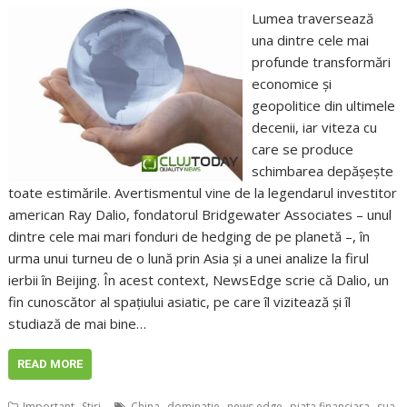
Lumea traversează
una dintre cele mai
profunde transformări
economice și
geopolitice din ultimele
decenii, iar viteza cu
care se produce
schimbarea depășește
toate estimările. Avertismentul vine de la legendarul investitor
american Ray Dalio, fondatorul Bridgewater Associates – unul
dintre cele mai mari fonduri de hedging de pe planetă –, în
urma unui turneu de o lună prin Asia și a unei analize la firul
ierbii în Beijing. În acest context, NewsEdge scrie că Dalio, un
fin cunoscător al spațiului asiatic, pe care îl vizitează și îl
studiază de mai bine…
READ MORE
,
,
,
,
,
Important
Stiri
China
dominatie
news edge
piata financiara
sua