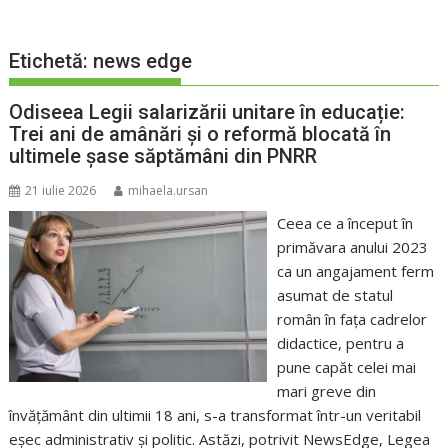
Etichetă:
news edge
Odiseea Legii salarizării unitare în educație:
Trei ani de amânări și o reformă blocată în
ultimele șase săptămâni din PNRR
21 iulie 2026
mihaela.ursan
Ceea ce a început în
primăvara anului 2023
ca un angajament ferm
asumat de statul
român în fața cadrelor
didactice, pentru a
pune capăt celei mai
mari greve din
învățământ din ultimii 18 ani, s-a transformat într-un veritabil
eșec administrativ și politic. Astăzi, potrivit NewsEdge, Legea