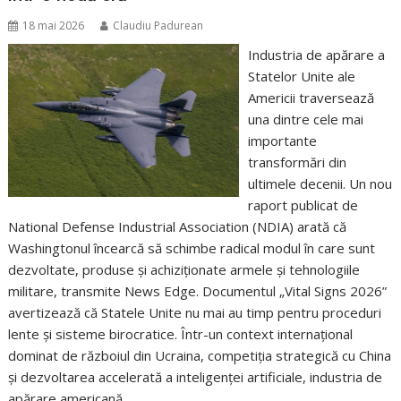
18 mai 2026
Claudiu Padurean
Industria de apărare a
Statelor Unite ale
Americii traversează
una dintre cele mai
importante
transformări din
ultimele decenii. Un nou
raport publicat de
National Defense Industrial Association (NDIA) arată că
Washingtonul încearcă să schimbe radical modul în care sunt
dezvoltate, produse și achiziționate armele și tehnologiile
militare, transmite News Edge. Documentul „Vital Signs 2026”
avertizează că Statele Unite nu mai au timp pentru proceduri
lente și sisteme birocratice. Într-un context internațional
dominat de războiul din Ucraina, competiția strategică cu China
și dezvoltarea accelerată a inteligenței artificiale, industria de
apărare americană…