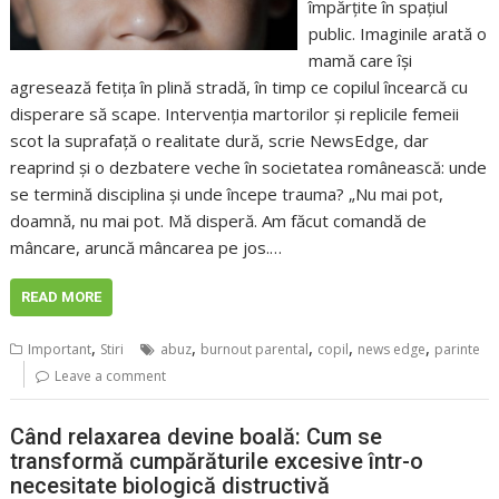
împărțite în spațiul
public. Imaginile arată o
mamă care își
agresează fetița în plină stradă, în timp ce copilul încearcă cu
disperare să scape. Intervenția martorilor și replicile femeii
scot la suprafață o realitate dură, scrie NewsEdge, dar
reaprind și o dezbatere veche în societatea românească: unde
se termină disciplina și unde începe trauma? „Nu mai pot,
doamnă, nu mai pot. Mă disperă. Am făcut comandă de
mâncare, aruncă mâncarea pe jos.…
READ MORE
,
,
,
,
,
Important
Stiri
abuz
burnout parental
copil
news edge
parinte
Leave a comment
Când relaxarea devine boală: Cum se
transformă cumpărăturile excesive într-o
necesitate biologică distructivă