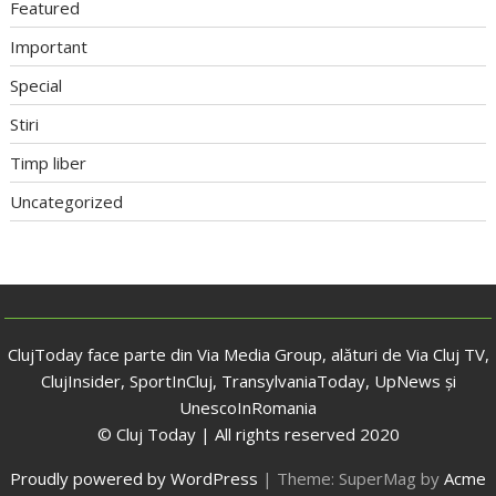
Featured
Important
Special
Stiri
Timp liber
Uncategorized
ClujToday face parte din Via Media Group, alături de Via Cluj TV,
ClujInsider, SportInCluj, TransylvaniaToday, UpNews și
UnescoInRomania
© Cluj Today | All rights reserved 2020
Proudly powered by WordPress
|
Theme: SuperMag by
Acme