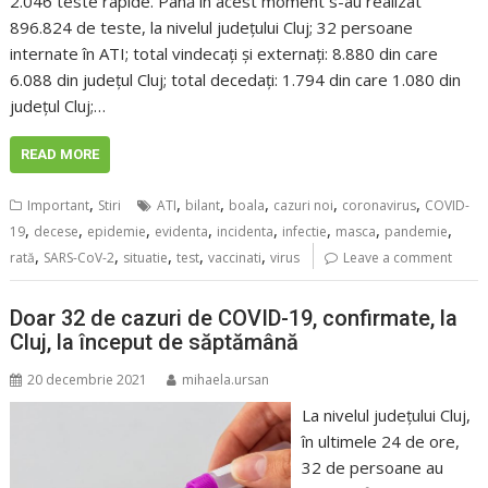
2.046 teste rapide. Până în acest moment s-au realizat
896.824 de teste, la nivelul județului Cluj; 32 persoane
internate în ATI; total vindecați și externați: 8.880 din care
6.088 din județul Cluj; total decedați: 1.794 din care 1.080 din
județul Cluj;…
READ MORE
,
,
,
,
,
,
Important
Stiri
ATI
bilant
boala
cazuri noi
coronavirus
COVID-
,
,
,
,
,
,
,
,
19
decese
epidemie
evidenta
incidenta
infectie
masca
pandemie
,
,
,
,
,
rată
SARS-CoV-2
situatie
test
vaccinati
virus
Leave a comment
Doar 32 de cazuri de COVID-19, confirmate, la
Cluj, la început de săptămână
20 decembrie 2021
mihaela.ursan
La nivelul județului Cluj,
în ultimele 24 de ore,
32 de persoane au