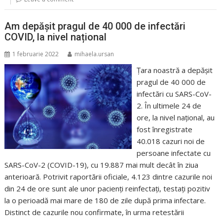
Am depășit pragul de 40 000 de infectări
COVID, la nivel național
1 februarie 2022
mihaela.ursan
Țara noastră a depășit
pragul de 40 000 de
infectări cu SARS-CoV-
2. În ultimele 24 de
ore, la nivel național, au
fost înregistrate
40.018 cazuri noi de
persoane infectate cu
SARS-CoV-2 (COVID-19), cu 19.887 mai mult decât în ziua
anterioară. Potrivit raportării oficiale, 4.123 dintre cazurile noi
din 24 de ore sunt ale unor pacienți reinfectați, testați pozitiv
la o perioadă mai mare de 180 de zile după prima infectare.
Distinct de cazurile nou confirmate, în urma retestării