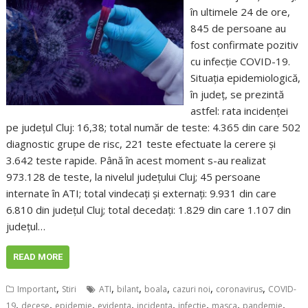
în ultimele 24 de ore,
845 de persoane au
fost confirmate pozitiv
cu infecție COVID-19.
Situația epidemiologică,
în județ, se prezintă
astfel: rata incidenței
pe județul Cluj: 16,38; total număr de teste: 4.365 din care 502
diagnostic grupe de risc, 221 teste efectuate la cerere și
3.642 teste rapide. Până în acest moment s-au realizat
973.128 de teste, la nivelul județului Cluj; 45 persoane
internate în ATI; total vindecați și externați: 9.931 din care
6.810 din județul Cluj; total decedați: 1.829 din care 1.107 din
județul…
READ MORE
,
,
,
,
,
,
Important
Stiri
ATI
bilant
boala
cazuri noi
coronavirus
COVID-
,
,
,
,
,
,
,
,
19
decese
epidemie
evidenta
incidenta
infectie
masca
pandemie