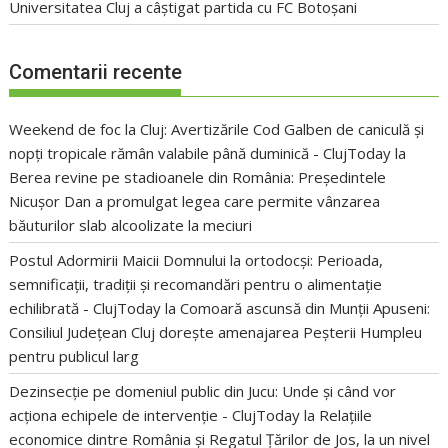
Universitatea Cluj a câștigat partida cu FC Botoșani
Comentarii recente
Weekend de foc la Cluj: Avertizările Cod Galben de caniculă și
nopți tropicale rămân valabile până duminică - ClujToday
la
Berea revine pe stadioanele din România: Președintele
Nicușor Dan a promulgat legea care permite vânzarea
băuturilor slab alcoolizate la meciuri
Postul Adormirii Maicii Domnului la ortodocși: Perioada,
semnificații, tradiții și recomandări pentru o alimentație
echilibrată - ClujToday
la
Comoară ascunsă din Munții Apuseni:
Consiliul Județean Cluj dorește amenajarea Peșterii Humpleu
pentru publicul larg
Dezinsecție pe domeniul public din Jucu: Unde și când vor
acționa echipele de intervenție - ClujToday
la
Relațiile
economice dintre România și Regatul Țărilor de Jos, la un nivel