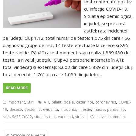
fost confirmate pozitiv
cu infecție COVID-19.
Situația epidemiologică,
în județ, se prezintă
astfel: rata incidenței
pe județul Cluj: 1,12; total număr de teste: 1.075 din care 166
diagnostic grupe de risc, 14 teste efectuate la cerere și 895
teste rapide. Până în acest moment s-au realizat 869.480 de
teste, la nivelul județului Cluj; 43 persoane internate în ATI;
total vindecați și externați: 8.602 din care 5.889 din județul Cluj;
total decedați: 1.761 din care 1.055 din județul…
READ MORE
,
,
,
,
,
,
Important
Stiri
ATI
bilant
boala
cazuri noi
coronavirus
COVID-
,
,
,
,
,
,
,
,
19
decese
epidemie
evidenta
incidenta
infectie
masca
pandemie
,
,
,
,
,
rată
SARS-CoV-2
situatie
test
vaccinati
virus
Leave a comment
Navigare
Articole mai vechi