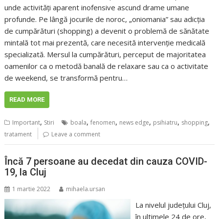
unde activități aparent inofensive ascund drame umane
profunde. Pe lângă jocurile de noroc, „oniomania” sau adicția
de cumpărături (shopping) a devenit o problemă de sănătate
mintală tot mai prezentă, care necesită intervenție medicală
specializată. Mersul la cumpărături, perceput de majoritatea
oamenilor ca o metodă banală de relaxare sau ca o activitate
de weekend, se transformă pentru…
READ MORE
,
,
,
,
,
,
Important
Stiri
boala
fenomen
news edge
psihiatru
shopping
tratament
Leave a comment
Încă 7 persoane au decedat din cauza COVID-
19, la Cluj
1 martie 2022
mihaela.ursan
La nivelul județului Cluj,
în ultimele 24 de ore,