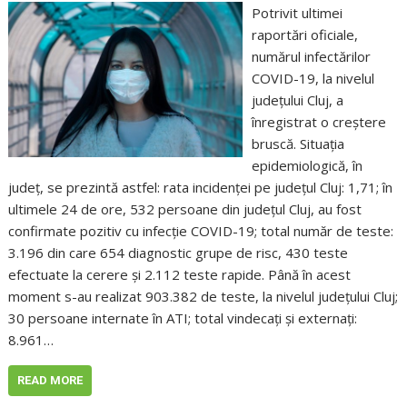
Potrivit ultimei
raportări oficiale,
numărul infectărilor
COVID-19, la nivelul
județului Cluj, a
înregistrat o creștere
bruscă. Situația
epidemiologică, în
județ, se prezintă astfel: rata incidenței pe județul Cluj: 1,71; în
ultimele 24 de ore, 532 persoane din județul Cluj, au fost
confirmate pozitiv cu infecție COVID-19; total număr de teste:
3.196 din care 654 diagnostic grupe de risc, 430 teste
efectuate la cerere și 2.112 teste rapide. Până în acest
moment s-au realizat 903.382 de teste, la nivelul județului Cluj;
30 persoane internate în ATI; total vindecați și externați:
8.961…
READ MORE