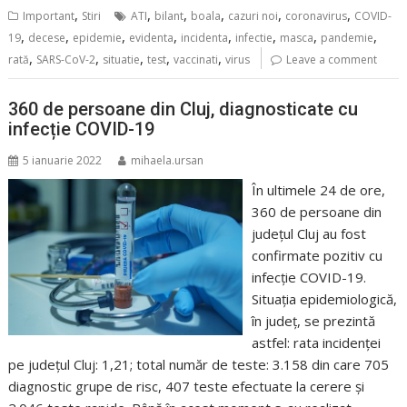
,
,
,
,
,
,
Important
Stiri
ATI
bilant
boala
cazuri noi
coronavirus
COVID-
,
,
,
,
,
,
,
,
19
decese
epidemie
evidenta
incidenta
infectie
masca
pandemie
,
,
,
,
,
rată
SARS-CoV-2
situatie
test
vaccinati
virus
Leave a comment
360 de persoane din Cluj, diagnosticate cu
infecție COVID-19
5 ianuarie 2022
mihaela.ursan
În ultimele 24 de ore,
360 de persoane din
județul Cluj au fost
confirmate pozitiv cu
infecție COVID-19.
Situația epidemiologică,
în județ, se prezintă
astfel: rata incidenței
pe județul Cluj: 1,21; total număr de teste: 3.158 din care 705
diagnostic grupe de risc, 407 teste efectuate la cerere și