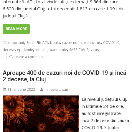
internate în ATI; total vindecați și externați: 9.564 din care
6.520 din județul Cluj; total decedați: 1.813 din care 1.091 din
județul Cluj;â…
READ MORE
,
,
,
,
,
,
Important
Stiri
ATI
boala
cazuri noi
coronavirus
COVID-19
,
,
,
,
,
decese
epidemie
infectie
pandemie
SARS-CoV-2
virus
Leave a comment
Aproape 400 de cazuri noi de COVID-19 și încă
2 decese, la Cluj
11 ianuarie 2022
mihaela.ursan
La nivelul județului Cluj,
în ultimele 24 de ore,
au fost înregistrate
încă 2 decese din cauza
COVID-19. Situația