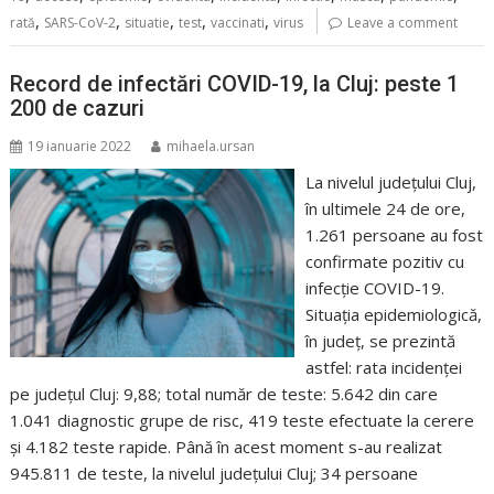
,
,
,
,
,
rată
SARS-CoV-2
situatie
test
vaccinati
virus
Leave a comment
Record de infectări COVID-19, la Cluj: peste 1
200 de cazuri
19 ianuarie 2022
mihaela.ursan
La nivelul județului Cluj,
în ultimele 24 de ore,
1.261 persoane au fost
confirmate pozitiv cu
infecție COVID-19.
Situația epidemiologică,
în județ, se prezintă
astfel: rata incidenței
pe județul Cluj: 9,88; total număr de teste: 5.642 din care
1.041 diagnostic grupe de risc, 419 teste efectuate la cerere
și 4.182 teste rapide. Până în acest moment s-au realizat
945.811 de teste, la nivelul județului Cluj; 34 persoane