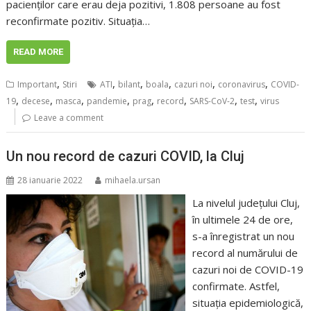
pacienților care erau deja pozitivi, 1.808 persoane au fost
reconfirmate pozitiv. Situația…
READ MORE
,
,
,
,
,
,
Important
Stiri
ATI
bilant
boala
cazuri noi
coronavirus
COVID-
,
,
,
,
,
,
,
,
19
decese
masca
pandemie
prag
record
SARS-CoV-2
test
virus
Leave a comment
Un nou record de cazuri COVID, la Cluj
28 ianuarie 2022
mihaela.ursan
La nivelul județului Cluj,
în ultimele 24 de ore,
s-a înregistrat un nou
record al numărului de
cazuri noi de COVID-19
confirmate. Astfel,
situația epidemiologică,