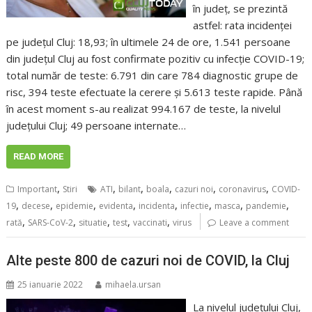
în județ, se prezintă
astfel: rata incidenței
pe județul Cluj: 18,93; în ultimele 24 de ore, 1.541 persoane
din județul Cluj au fost confirmate pozitiv cu infecție COVID-19;
total număr de teste: 6.791 din care 784 diagnostic grupe de
risc, 394 teste efectuate la cerere și 5.613 teste rapide. Până
în acest moment s-au realizat 994.167 de teste, la nivelul
județului Cluj; 49 persoane internate…
READ MORE
,
,
,
,
,
,
Important
Stiri
ATI
bilant
boala
cazuri noi
coronavirus
COVID-
,
,
,
,
,
,
,
,
19
decese
epidemie
evidenta
incidenta
infectie
masca
pandemie
,
,
,
,
,
rată
SARS-CoV-2
situatie
test
vaccinati
virus
Leave a comment
Alte peste 800 de cazuri noi de COVID, la Cluj
25 ianuarie 2022
mihaela.ursan
La nivelul județului Cluj,