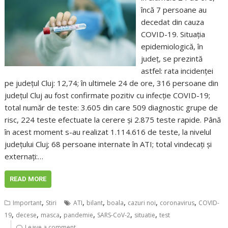
încă 7 persoane au
decedat din cauza
COVID-19. Situația
epidemiologică, în
județ, se prezintă
astfel: rata incidenței
pe județul Cluj: 12,74; în ultimele 24 de ore, 316 persoane din
județul Cluj au fost confirmate pozitiv cu infecție COVID-19;
total număr de teste: 3.605 din care 509 diagnostic grupe de
risc, 224 teste efectuate la cerere și 2.875 teste rapide. Până
în acest moment s-au realizat 1.114.616 de teste, la nivelul
județului Cluj; 68 persoane internate în ATI; total vindecați și
externați:…
READ MORE
,
,
,
,
,
,
Important
Stiri
ATI
bilant
boala
cazuri noi
coronavirus
COVID-
,
,
,
,
,
,
19
decese
masca
pandemie
SARS-CoV-2
situatie
test
Leave a comment