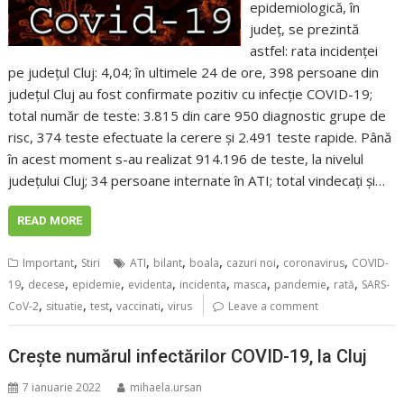
epidemiologică, în
județ, se prezintă
astfel: rata incidenței
pe județul Cluj: 4,04; în ultimele 24 de ore, 398 persoane din
județul Cluj au fost confirmate pozitiv cu infecție COVID-19;
total număr de teste: 3.815 din care 950 diagnostic grupe de
risc, 374 teste efectuate la cerere și 2.491 teste rapide. Până
în acest moment s-au realizat 914.196 de teste, la nivelul
județului Cluj; 34 persoane internate în ATI; total vindecați și…
READ MORE
,
,
,
,
,
,
Important
Stiri
ATI
bilant
boala
cazuri noi
coronavirus
COVID-
,
,
,
,
,
,
,
,
19
decese
epidemie
evidenta
incidenta
masca
pandemie
rată
SARS-
,
,
,
,
CoV-2
situatie
test
vaccinati
virus
Leave a comment
Crește numărul infectărilor COVID-19, la Cluj
7 ianuarie 2022
mihaela.ursan