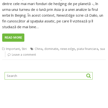
dintre cele mai mari fonduri de hedging de pe planetă –, în
urma unui turneu de o lună prin Asia și a unei analize la firul
ierbii în Beijing. În acest context, NewsEdge scrie că Dalio, un
fin cunoscător al spațiului asiatic, pe care îl vizitează și îl
studiază de mai bine…
READ MORE
,
,
,
,
,
Important
Stiri
China
dominatie
news edge
piata financiara
sua
Leave a comment