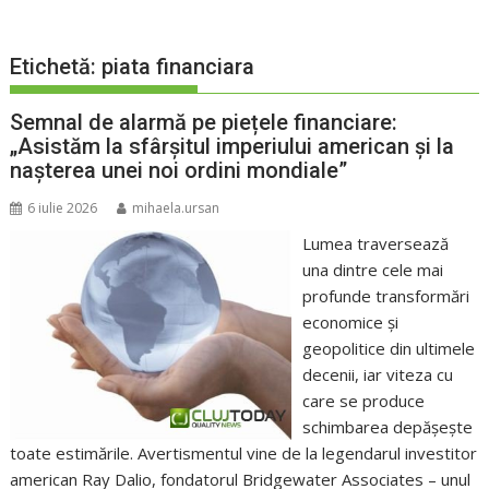
Etichetă:
piata financiara
Semnal de alarmă pe piețele financiare:
„Asistăm la sfârșitul imperiului american și la
nașterea unei noi ordini mondiale”
6 iulie 2026
mihaela.ursan
Lumea traversează
una dintre cele mai
profunde transformări
economice și
geopolitice din ultimele
decenii, iar viteza cu
care se produce
schimbarea depășește
toate estimările. Avertismentul vine de la legendarul investitor
american Ray Dalio, fondatorul Bridgewater Associates – unul