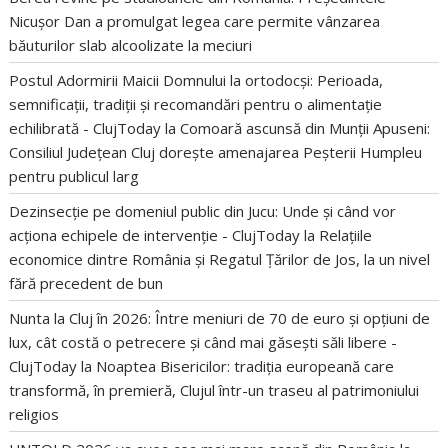
Nicușor Dan a promulgat legea care permite vânzarea
băuturilor slab alcoolizate la meciuri
Postul Adormirii Maicii Domnului la ortodocși: Perioada,
semnificații, tradiții și recomandări pentru o alimentație
echilibrată - ClujToday
la
Comoară ascunsă din Munții Apuseni:
Consiliul Județean Cluj dorește amenajarea Peșterii Humpleu
pentru publicul larg
Dezinsecție pe domeniul public din Jucu: Unde și când vor
acționa echipele de intervenție - ClujToday
la
Relațiile
economice dintre România și Regatul Țărilor de Jos, la un nivel
fără precedent de bun
Nunta la Cluj în 2026: Între meniuri de 70 de euro și opțiuni de
lux, cât costă o petrecere și când mai găsești săli libere -
ClujToday
la
Noaptea Bisericilor: tradiția europeană care
transformă, în premieră, Clujul într-un traseu al patrimoniului
religios