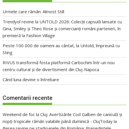
Urmele care rămân: Almost Still
Trendyol revine la UNTOLD 2026: Colecții capsulă lansate cu
Gina, Smiley și Theo Rose și comercianți români parteneri, în
premieră la Fashion Village
Peste 100 000 de oameni au cântat, la Untold, împreună cu
Sting
RIVUS transformă fosta platformă Carbochim într-un nou
centru cultural și de divertisment din Cluj-Napoca
Când luna devine o întrebare
Comentarii recente
Weekend de foc la Cluj: Avertizările Cod Galben de caniculă și
nopți tropicale rămân valabile până duminică - ClujToday
la
Berea revine pe stadioanele din România: Președintele