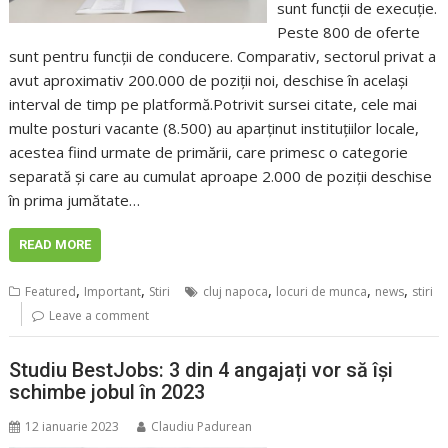
sunt funcţii de execuţie.
Peste 800 de oferte
sunt pentru funcţii de conducere. Comparativ, sectorul privat a
avut aproximativ 200.000 de poziţii noi, deschise în acelaşi
interval de timp pe platformă.Potrivit sursei citate, cele mai
multe posturi vacante (8.500) au aparţinut instituţiilor locale,
acestea fiind urmate de primării, care primesc o categorie
separată şi care au cumulat aproape 2.000 de poziţii deschise
în prima jumătate…
READ MORE
,
,
,
,
,
Featured
Important
Stiri
cluj napoca
locuri de munca
news
stiri
Leave a comment
Studiu BestJobs: 3 din 4 angajați vor să își
schimbe jobul în 2023
12 ianuarie 2023
Claudiu Padurean