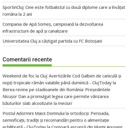
SportinCluj: Cine este fotbalistul cu două diplome care a învățat
româna la 2 ani
Compania de Apă Someș, campioană la dezvoltarea
infrastructurii de apă și canalizare
Universitatea Cluj a câștigat partida cu FC Botoșani
Comentarii recente
Weekend de foc la Cluj: Avertizările Cod Galben de caniculă și
nopți tropicale rămân valabile până duminică - ClujToday
la
Berea revine pe stadioanele din România: Președintele
Nicușor Dan a promulgat legea care permite vânzarea
băuturilor slab alcoolizate la meciuri
Postul Adormirii Maicii Domnului la ortodocși: Perioada,
semnificații, tradiții și recomandări pentru o alimentație
echilibrată - ClujToday
la
Comoară ascunsă din Munții Apuseni: