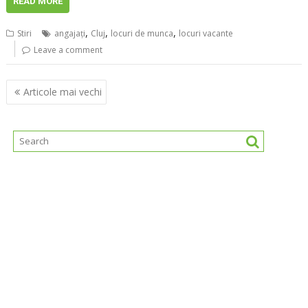
READ MORE
,
,
,
Stiri
angajaţi
Cluj
locuri de munca
locuri vacante
Leave a comment
Navigare
Articole mai vechi
în
articole