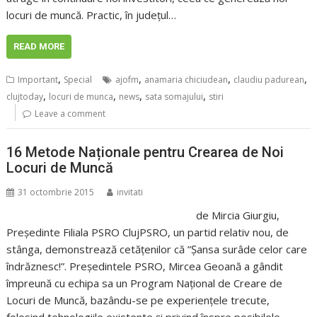
locuri de muncă. Practic, în județul…
READ MORE
,
,
,
,
Important
Special
ajofm
anamaria chiciudean
claudiu padurean
,
,
,
,
clujtoday
locuri de munca
news
sata somajului
stiri
Leave a comment
16 Metode Naționale pentru Crearea de Noi
Locuri de Muncă
31 octombrie 2015
invitati
de Mircia Giurgiu,
Președinte Filiala PSRO ClujPSRO, un partid relativ nou, de
stânga, demonstrează cetățenilor că ”Șansa surâde celor care
îndrăznesc!”. Președintele PSRO, Mircea Geoană a gândit
împreună cu echipa sa un Program Național de Creare de
Locuri de Muncă, bazându-se pe experiențele trecute,