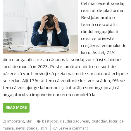
Cel mai recent sondaj
realizat de platforma
BestJobs arată o
teamă crescută în
rândul angajaților în
ceea ce privește
creșterea volumului de
lucru. Astfel, 74%
dintre angajații care au răspuns la sondaj vor să își schimbe
locul de muncă în 2023. Peste jumătate dintre ei sunt de
părere că vor fi nevoiți să preia mai multe sarcini dacă echipele
se reduc. Alți 17% se tem că veniturile lor vor scădea, 9% se
tem că vor ajunge la burnout și tot atâția sunt îngrijorați că
angajatorul va impune întoarcerea completă la…
READ MORE
,
,
,
,
Important
Stiri
best jobs
claudiu padurean
clujtoday
locuri de
,
,
,
munca
news
sondaj
stiri
Leave a comment