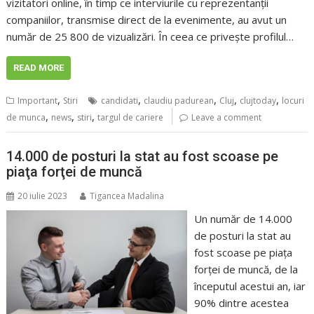
vizitatori online, în timp ce interviurile cu reprezentanții
companiilor, transmise direct de la evenimente, au avut un
număr de 25 800 de vizualizări. În ceea ce privește profilul…
READ MORE
,
,
,
,
,
Important
Stiri
candidati
claudiu padurean
Cluj
clujtoday
locuri
,
,
,
de munca
news
stiri
targul de cariere
Leave a comment
14.000 de posturi la stat au fost scoase pe
piaţa forţei de muncă
20 iulie 2023
Tigancea Madalina
Un număr de 14.000
de posturi la stat au
fost scoase pe piaţa
forţei de muncă, de la
începutul acestui an, iar
90% dintre acestea