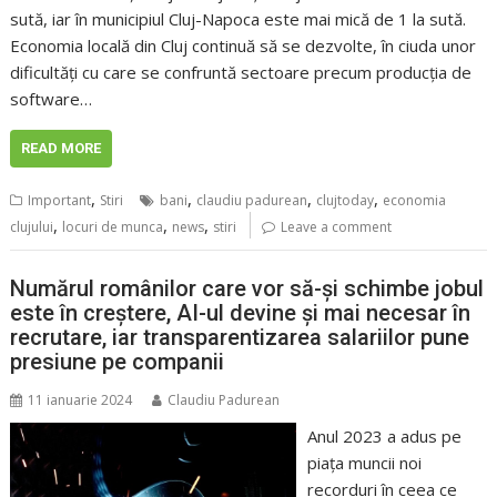
sută, iar în municipiul Cluj-Napoca este mai mică de 1 la sută.
Economia locală din Cluj continuă să se dezvolte, în ciuda unor
dificultăți cu care se confruntă sectoare precum producția de
software…
READ MORE
,
,
,
,
Important
Stiri
bani
claudiu padurean
clujtoday
economia
,
,
,
clujului
locuri de munca
news
stiri
Leave a comment
Numărul românilor care vor să-și schimbe jobul
este în creștere, AI-ul devine și mai necesar în
recrutare, iar transparentizarea salariilor pune
presiune pe companii
11 ianuarie 2024
Claudiu Padurean
Anul 2023 a adus pe
piața muncii noi
recorduri în ceea ce