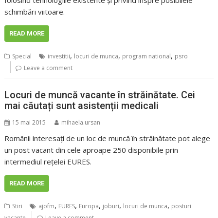
folosind tehnologiile existente și privind înspre posibilele
schimbări viitoare.
READ MORE
,
,
,
Special
investitii
locuri de munca
program national
psro
Leave a comment
Locuri de muncă vacante în străinătate. Cei
mai căutați sunt asistenții medicali
15 mai 2015
mihaela.ursan
Românii interesați de un loc de muncă în străinătate pot alege
un post vacant din cele aproape 250 disponibile prin
intermediul reţelei EURES.
READ MORE
,
,
,
,
,
Stiri
ajofm
EURES
Europa
joburi
locuri de munca
posturi
vacante
Leave a comment