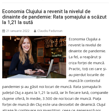
Economia Clujului a revenit la nivelul de
dinainte de pandemie: Rata șomajului a scăzut
la 1,21 la sută
21 ianuarie 2022
Claudiu Padurean
Economia Clujului a
revenit la nivelul de
dinainte de pandemie.
La fel, a reapărut și
criza forței de muncă.
Practic, toți cei care și-
au pierdut locurile de
muncă în contextul
pandemiei și-au găsit noi locuri de muncă. Rata șomajului în
județul Cluj a ajuns la 1,21 la sută, iar în fiecare lună, companiile
clujene oferă, în medie, 3.500 de noi locuri de muncă. Piața
forței de muncă din Cluj este una deosebit de dinamică. Clujul
atrage în continuare noi investitori, ceea ce generează noi