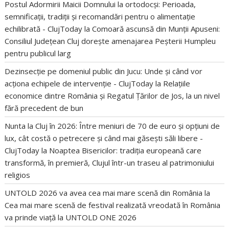
Postul Adormirii Maicii Domnului la ortodocși: Perioada,
semnificații, tradiții și recomandări pentru o alimentație
echilibrată - ClujToday
la
Comoară ascunsă din Munții Apuseni:
Consiliul Județean Cluj dorește amenajarea Peșterii Humpleu
pentru publicul larg
Dezinsecție pe domeniul public din Jucu: Unde și când vor
acționa echipele de intervenție - ClujToday
la
Relațiile
economice dintre România și Regatul Țărilor de Jos, la un nivel
fără precedent de bun
Nunta la Cluj în 2026: Între meniuri de 70 de euro și opțiuni de
lux, cât costă o petrecere și când mai găsești săli libere -
ClujToday
la
Noaptea Bisericilor: tradiția europeană care
transformă, în premieră, Clujul într-un traseu al patrimoniului
religios
UNTOLD 2026 va avea cea mai mare scenă din România
la
Cea mai mare scenă de festival realizată vreodată în România
va prinde viață la UNTOLD ONE 2026