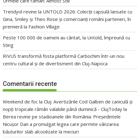
Urmele care rămân: Almost Still
Trendyol revine la UNTOLD 2026: Colecții capsulă lansate cu
Gina, Smiley și Theo Rose și comercianți români parteneri, în
premieră la Fashion Village
Peste 100 000 de oameni au cântat, la Untold, împreună cu
Sting
RIVUS transformă fosta platformă Carbochim într-un nou
centru cultural și de divertisment din Cluj-Napoca
Comentarii recente
Weekend de foc la Cluj: Avertizările Cod Galben de caniculă și
nopți tropicale rămân valabile până duminică - ClujToday
la
Berea revine pe stadioanele din România: Președintele
Nicușor Dan a promulgat legea care permite vânzarea
băuturilor slab alcoolizate la meciuri