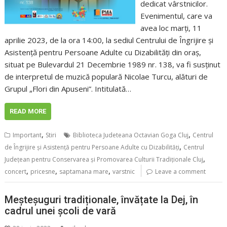
dedicat vârstnicilor.
Evenimentul, care va
avea loc marți, 11
aprilie 2023, de la ora 14:00, la sediul Centrului de Îngrijire și
Asistență pentru Persoane Adulte cu Dizabilități din oraș,
situat pe Bulevardul 21 Decembrie 1989 nr. 138, va fi susținut
de interpretul de muzică populară Nicolae Turcu, alături de
Grupul „Flori din Apuseni”. Intitulată…
READ MORE
,
,
Important
Stiri
Biblioteca Judeteana Octavian Goga Cluj
Centrul
,
de Îngrijire și Asistență pentru Persoane Adulte cu Dizabilități
Centrul
,
Județean pentru Conservarea și Promovarea Culturii Tradiționale Cluj
,
,
,
concert
pricesne
saptamana mare
varstnic
Leave a comment
Meșteșuguri tradiționale, învățate la Dej, în
cadrul unei școli de vară