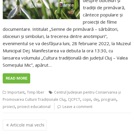
despre obiceiuri și
tradiții de primăvară,
cântece populare și
proiecții de filme
documentare. Intitulat „Semne de primăvară – sărbători,
obiceiuri și simboluri, la trecerea dintre anotimpuri”,
evenimentul se va desfășura luni, 28 februarie 2022, la Muzeul
Municipal Dej. Manifestarea va debuta la ora 13:30, cu
lansarea volumului „Cultura tradițională din județul Cluj – Valea
Someșului Mic”, apărut…
READ MORE
,
Important
Timp liber
Centrul Județean pentru Conservarea și
,
,
,
,
,
Promovarea Culturii Tradiționale Cluj
CJCPCT
copii
dej
program
,
proiect
proiect educational
Leave a comment
Navigare
Articole mai vechi
în