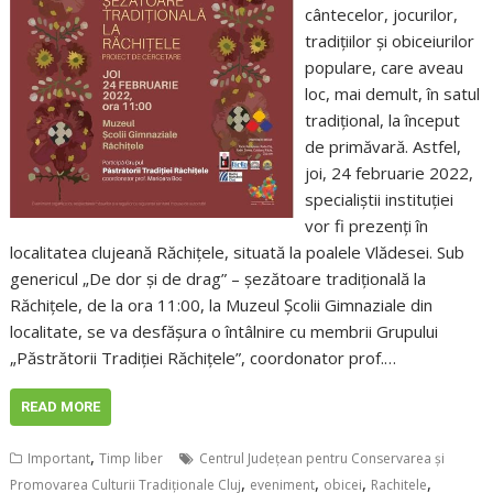
cântecelor, jocurilor,
tradițiilor și obiceiurilor
populare, care aveau
loc, mai demult, în satul
tradițional, la început
de primăvară. Astfel,
joi, 24 februarie 2022,
specialiștii instituției
vor fi prezenți în
localitatea clujeană Răchițele, situată la poalele Vlădesei. Sub
genericul „De dor și de drag” – șezătoare tradițională la
Răchițele, de la ora 11:00, la Muzeul Școlii Gimnaziale din
localitate, se va desfășura o întâlnire cu membrii Grupului
„Păstrătorii Tradiţiei Răchiţele”, coordonator prof.…
READ MORE
,
Important
Timp liber
Centrul Județean pentru Conservarea și
,
,
,
,
Promovarea Culturii Tradiționale Cluj
eveniment
obicei
Rachitele