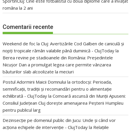
SportinCluj: Cine este fotbalistul cu două diplome care a învățat
româna la 2 ani
Comentarii recente
Weekend de foc la Cluj: Avertizările Cod Galben de caniculă și
nopți tropicale rămân valabile până duminică - ClujToday
la
Berea revine pe stadioanele din România: Președintele
Nicușor Dan a promulgat legea care permite vânzarea
băuturilor slab alcoolizate la meciuri
Postul Adormirii Maicii Domnului la ortodocși: Perioada,
semnificații, tradiții și recomandări pentru o alimentație
echilibrată - ClujToday
la
Comoară ascunsă din Munții Apuseni:
Consiliul Județean Cluj dorește amenajarea Peșterii Humpleu
pentru publicul larg
Dezinsecție pe domeniul public din Jucu: Unde și când vor
acționa echipele de intervenție - ClujToday
la
Relațiile