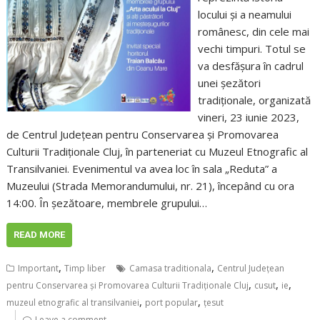
locului şi a neamului
românesc, din cele mai
vechi timpuri. Totul se
va desfășura în cadrul
unei șezători
tradiționale, organizată
vineri, 23 iunie 2023,
de Centrul Județean pentru Conservarea și Promovarea
Culturii Tradiționale Cluj, în parteneriat cu Muzeul Etnografic al
Transilvaniei. Evenimentul va avea loc în sala „Reduta” a
Muzeului (Strada Memorandumului, nr. 21), începând cu ora
14:00. În șezătoare, membrele grupului…
READ MORE
,
,
Important
Timp liber
Camasa traditionala
Centrul Județean
,
,
,
pentru Conservarea și Promovarea Culturii Tradiționale Cluj
cusut
ie
,
,
muzeul etnografic al transilvaniei
port popular
ţesut
Leave a comment