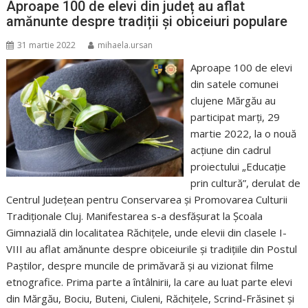
Aproape 100 de elevi din județ au aflat
amănunte despre tradiții și obiceiuri populare
31 martie 2022
mihaela.ursan
Aproape 100 de elevi
din satele comunei
clujene Mărgău au
participat marți, 29
martie 2022, la o nouă
acțiune din cadrul
proiectului „Educație
prin cultură”, derulat de
Centrul Județean pentru Conservarea și Promovarea Culturii
Tradiționale Cluj. Manifestarea s-a desfășurat la Școala
Gimnazială din localitatea Răchițele, unde elevii din clasele I-
VIII au aflat amănunte despre obiceiurile și tradițiile din Postul
Paștilor, despre muncile de primăvară și au vizionat filme
etnografice. Prima parte a întâlnirii, la care au luat parte elevi
din Mărgău, Bociu, Buteni, Ciuleni, Răchițele, Scrind-Frăsinet și