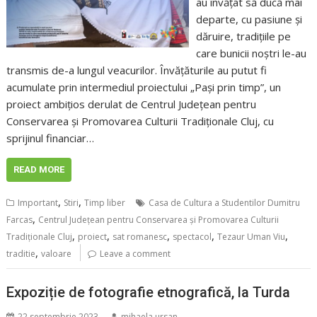
au învățat să ducă mai
departe, cu pasiune și
dăruire, tradițiile pe
care bunicii noștri le-au
transmis de-a lungul veacurilor. Învățăturile au putut fi
acumulate prin intermediul proiectului „Pași prin timp”, un
proiect ambițios derulat de Centrul Județean pentru
Conservarea și Promovarea Culturii Tradiționale Cluj, cu
sprijinul financiar…
READ MORE
,
,
Important
Stiri
Timp liber
Casa de Cultura a Studentilor Dumitru
,
Farcas
Centrul Județean pentru Conservarea și Promovarea Culturii
,
,
,
,
,
Tradiționale Cluj
proiect
sat romanesc
spectacol
Tezaur Uman Viu
,
traditie
valoare
Leave a comment
Expoziție de fotografie etnografică, la Turda
22 septembrie 2023
mihaela.ursan