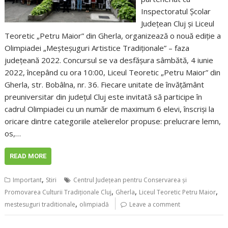
Inspectoratul Şcolar
Judeţean Cluj și Liceul
Teoretic „Petru Maior” din Gherla, organizează o nouă ediţie a
Olimpiadei „Meşteşuguri Artistice Tradiţionale” – faza
judeţeană 2022. Concursul se va desfăşura sâmbătă, 4 iunie
2022, începând cu ora 10:00, Liceul Teoretic „Petru Maior” din
Gherla, str. Bobâlna, nr. 36. Fiecare unitate de învățământ
preuniversitar din județul Cluj este invitată să participe în
cadrul Olimpiadei cu un număr de maximum 6 elevi, înscrişi la
oricare dintre categoriile atelierelor propuse: prelucrare lemn,
os,…
READ MORE
,
Important
Stiri
Centrul Județean pentru Conservarea și
,
,
,
Promovarea Culturii Tradiționale Cluj
Gherla
Liceul Teoretic Petru Maior
,
mestesuguri traditionale
olimpiadă
Leave a comment