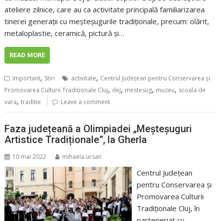
ateliere zilnice, care au ca activitate principală familiarizarea
tinerei generații cu meșteșugurile tradiționale, precum: olărit,
metaloplastie, ceramică, pictură și…
READ MORE
,
,
Important
Stiri
activitate
Centrul Județean pentru Conservarea și
,
,
,
,
Promovarea Culturii Tradiționale Cluj
dej
mestesug
muzeu
scoala de
,
vara
traditie
Leave a comment
Faza județeană a Olimpiadei „Meșteșuguri
Artistice Tradiționale”, la Gherla
10 mai 2022
mihaela.ursan
Centrul Judeţean
pentru Conservarea şi
Promovarea Culturii
Tradiţionale Cluj, în
parteneriat cu