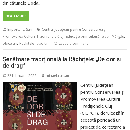
din cătunele Doda…
READ MORE
,
Important
Stiri
Centrul Județean pentru Conservarea și
,
,
,
,
Promovarea Culturii Tradiționale Cluj
Educație prin cultură
elevi
Mărgău
,
,
obiceiuri
Rachitele
traditii
Leave a comment
Șezătoare tradițională la Răchițele: „De dor și
de drag”
22 februarie 2022
mihaela.ursan
Centrul Județean
pentru Conservarea și
Promovarea Culturii
Tradiționale Cluj
(CJCPCT), derulează în
această perioadă un
proiect de cercetare a