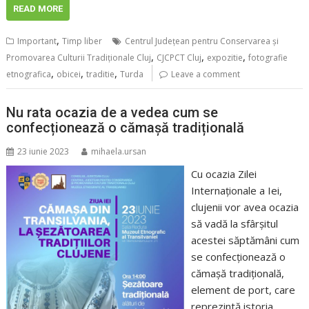
READ MORE
,
Important
Timp liber
Centrul Județean pentru Conservarea și
,
,
,
Promovarea Culturii Tradiționale Cluj
CJCPCT Cluj
expozitie
fotografie
,
,
,
etnografica
obicei
traditie
Turda
Leave a comment
Nu rata ocazia de a vedea cum se
confecționează o cămașă tradițională
23 iunie 2023
mihaela.ursan
Cu ocazia Zilei
Internaționale a Iei,
clujenii vor avea ocazia
să vadă la sfârșitul
acestei săptămâni cum
se confecționează o
cămașă tradițională,
element de port, care
reprezintă istoria