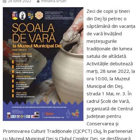
28 iunie 2022
mihaela.ursan
Zeci de copii și tineri
din Dej își petrec o
săptămână din vacanța
de vară învățând
meșteșugurile
tradiționale din lumea
satului de altădată.
Activitățile debutează
marți, 28 iunie 2022, la
ora 10:00, la Muzeul
Municipal din Dej,
strada 1 Mai, nr. 3. În
cadrul Școlii de Vară,
organizată de Centrul
Județean pentru
Conservarea și
Promovarea Culturii Tradiționale (CJCPCT) Cluj, în parteneriat
cu Muzeul Municipal Dej și Clubul Copiilor Dej, se desfășoară