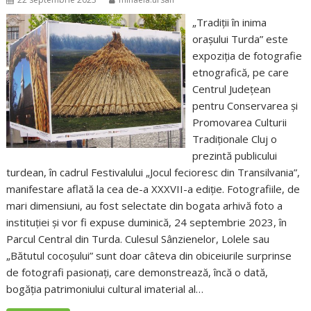
„Tradiții în inima
orașului Turda” este
expoziția de fotografie
etnografică, pe care
Centrul Județean
pentru Conservarea și
Promovarea Culturii
Tradiționale Cluj o
prezintă publicului
turdean, în cadrul Festivalului „Jocul fecioresc din Transilvania”,
manifestare aflată la cea de-a XXXVII-a ediție. Fotografiile, de
mari dimensiuni, au fost selectate din bogata arhivă foto a
instituției și vor fi expuse duminică, 24 septembrie 2023, în
Parcul Central din Turda. Culesul Sânzienelor, Lolele sau
„Bătutul cocoșului” sunt doar câteva din obiceiurile surprinse
de fotografi pasionați, care demonstrează, încă o dată,
bogăția patrimoniului cultural imaterial al…