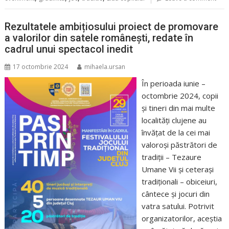
Rezultatele ambițiosului proiect de promovare
a valorilor din satele românești, redate în
cadrul unui spectacol inedit
17 octombrie 2024
mihaela.ursan
În perioada iunie –
octombrie 2024, copii
și tineri din mai multe
localități clujene au
învățat de la cei mai
valoroși păstrători de
tradiții – Tezaure
Umane Vii și ceterași
tradiționali – obiceiuri,
cântece și jocuri din
vatra satului. Potrivit
organizatorilor, aceștia