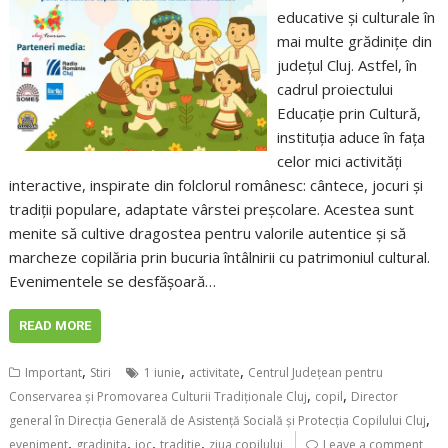
educative și culturale în
mai multe grădinițe din
județul Cluj. Astfel, în
cadrul proiectului
Educație prin Cultură,
instituția aduce în fața
celor mici activități
interactive, inspirate din folclorul românesc: cântece, jocuri și
tradiții populare, adaptate vârstei preșcolare. Acestea sunt
menite să cultive dragostea pentru valorile autentice și să
marcheze copilăria prin bucuria întâlnirii cu patrimoniul cultural.
Evenimentele se desfășoară…
READ MORE
,
,
,
Important
Stiri
1 iunie
activitate
Centrul Județean pentru
,
,
Conservarea și Promovarea Culturii Tradiționale Cluj
copil
Director
,
general în Direcţia Generală de Asistenţă Socială şi Protecţia Copilului Cluj
,
,
,
,
eveniment
gradinita
joc
traditie
ziua copilului
Leave a comment