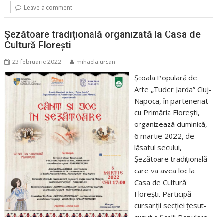
Leave a comment
Șezătoare tradițională organizată la Casa de
Cultură Florești
23 februarie 2022
mihaela.ursan
Şcoala Populară de
Arte „Tudor Jarda” Cluj-
Napoca, în parteneriat
cu Primăria Florești,
organizează duminică,
6 martie 2022, de
lăsatul secului,
Şezătoare tradiţională
care va avea loc la
Casa de Cultură
Florești. Participă
cursanţii secţiei ţesut-
cusut a Școlii Populare