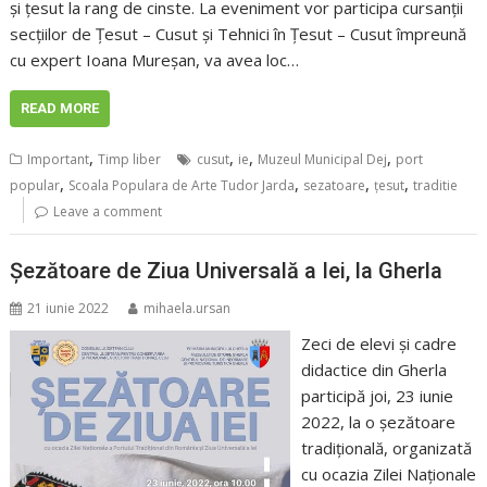
și țesut la rang de cinste. La eveniment vor participa cursanții
secțiilor de Țesut – Cusut și Tehnici în Țesut – Cusut împreună
cu expert Ioana Mureșan, va avea loc…
READ MORE
,
,
,
,
Important
Timp liber
cusut
ie
Muzeul Municipal Dej
port
,
,
,
,
popular
Scoala Populara de Arte Tudor Jarda
sezatoare
ţesut
traditie
Leave a comment
Șezătoare de Ziua Universală a Iei, la Gherla
21 iunie 2022
mihaela.ursan
Zeci de elevi și cadre
didactice din Gherla
participă joi, 23 iunie
2022, la o șezătoare
tradițională, organizată
cu ocazia Zilei Naționale