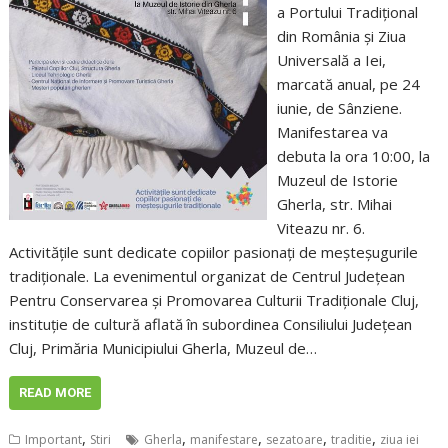
a Portului Tradițional
din România și Ziua
Universală a Iei,
marcată anual, pe 24
iunie, de Sânziene.
Manifestarea va
debuta la ora 10:00, la
Muzeul de Istorie
Gherla, str. Mihai
Viteazu nr. 6.
Activitățile sunt dedicate copiilor pasionați de meșteșugurile
tradiționale. La evenimentul organizat de Centrul Județean
Pentru Conservarea și Promovarea Culturii Tradiționale Cluj,
instituție de cultură aflată în subordinea Consiliului Județean
Cluj, Primăria Municipiului Gherla, Muzeul de…
READ MORE
,
,
,
,
,
Important
Stiri
Gherla
manifestare
sezatoare
traditie
ziua iei