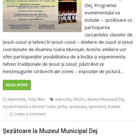
Dej. Programul
evenimentului va
include: – șezătoare cu
participarea
cursantelor claselor de
țesut-cusut și tehnici în țesut-cusut – Ateliere de cusut și țesut
coordonate de doamna Ioana Mureșan. Aceste ateliere vor
oferi participanților posibilitatea de a învăța și experimenta
tehnici tradiționale de țesut și cusut, păstrând vii
meșteșugurile străvechi ale zonei; – expoziție de pictură…
READ MORE
,
,
,
,
Important
Timp liber
expozitie
folclor
Muzeul Municipal Dej
,
,
,
Scoala Populara de Arte Tudor Jarda
sezatoare
spectacol
traditie
Leave a comment
Șezătoare la Muzeul Municipal Dej