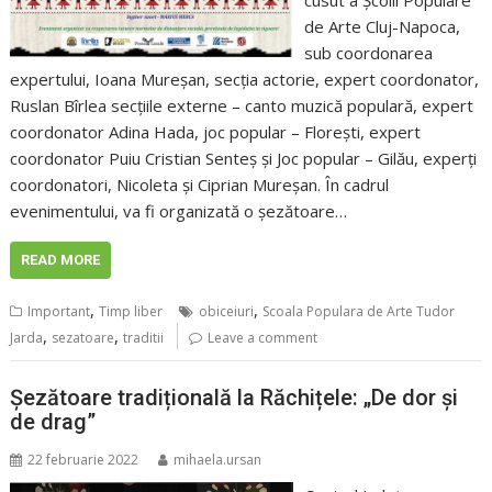
de Arte Cluj-Napoca,
sub coordonarea
expertului, Ioana Mureșan, secția actorie, expert coordonator,
Ruslan Bîrlea secțiile externe – canto muzică populară, expert
coordonator Adina Hada, joc popular – Florești, expert
coordonator Puiu Cristian Senteș și Joc popular – Gilău, experți
coordonatori, Nicoleta și Ciprian Mureșan. În cadrul
evenimentului, va fi organizată o șezătoare…
READ MORE
,
,
Important
Timp liber
obiceiuri
Scoala Populara de Arte Tudor
,
,
Jarda
sezatoare
traditii
Leave a comment
Șezătoare tradițională la Răchițele: „De dor și
de drag”
22 februarie 2022
mihaela.ursan