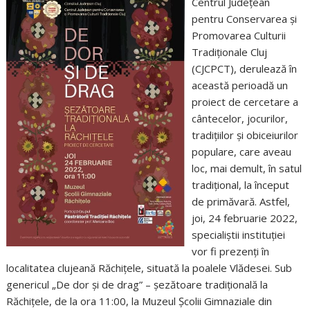
Centrul Județean
pentru Conservarea și
Promovarea Culturii
Tradiționale Cluj
(CJCPCT), derulează în
această perioadă un
proiect de cercetare a
cântecelor, jocurilor,
tradițiilor și obiceiurilor
populare, care aveau
loc, mai demult, în satul
tradițional, la început
de primăvară. Astfel,
joi, 24 februarie 2022,
specialiștii instituției
vor fi prezenți în
localitatea clujeană Răchițele, situată la poalele Vlădesei. Sub
genericul „De dor și de drag” – șezătoare tradițională la
Răchițele, de la ora 11:00, la Muzeul Școlii Gimnaziale din