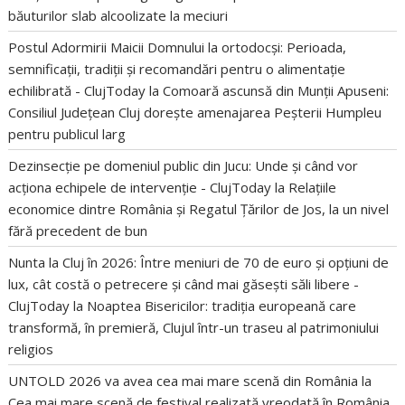
băuturilor slab alcoolizate la meciuri
Postul Adormirii Maicii Domnului la ortodocși: Perioada,
semnificații, tradiții și recomandări pentru o alimentație
echilibrată - ClujToday
la
Comoară ascunsă din Munții Apuseni:
Consiliul Județean Cluj dorește amenajarea Peșterii Humpleu
pentru publicul larg
Dezinsecție pe domeniul public din Jucu: Unde și când vor
acționa echipele de intervenție - ClujToday
la
Relațiile
economice dintre România și Regatul Țărilor de Jos, la un nivel
fără precedent de bun
Nunta la Cluj în 2026: Între meniuri de 70 de euro și opțiuni de
lux, cât costă o petrecere și când mai găsești săli libere -
ClujToday
la
Noaptea Bisericilor: tradiția europeană care
transformă, în premieră, Clujul într-un traseu al patrimoniului
religios
UNTOLD 2026 va avea cea mai mare scenă din România
la
Cea mai mare scenă de festival realizată vreodată în România