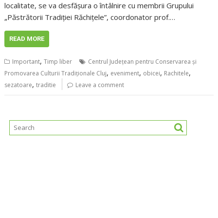
localitate, se va desfășura o întâlnire cu membrii Grupului
„Păstrătorii Tradiţiei Răchiţele”, coordonator prof.…
READ MORE
,
Important
Timp liber
Centrul Județean pentru Conservarea și
,
,
,
,
Promovarea Culturii Tradiționale Cluj
eveniment
obicei
Rachitele
,
sezatoare
traditie
Leave a comment