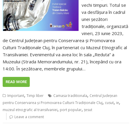
vechi timpuri. Totul se
va desfășura în cadrul
unei șezători
tradiționale, organizată
vineri, 23 iunie 2023,
de Centrul Județean pentru Conservarea și Promovarea
Culturii Tradiționale Cluj, în parteneriat cu Muzeul Etnografic al
Transilvaniei. Evenimentul va avea loc în sala „Reduta” a
Muzeului (Strada Memorandumului, nr. 21), începând cu ora
14:00. În șezătoare, membrele grupului…
READ MORE
,
,
Important
Timp liber
Camasa traditionala
Centrul Județean
,
,
,
pentru Conservarea și Promovarea Culturii Tradiționale Cluj
cusut
ie
,
,
muzeul etnografic al transilvaniei
port popular
ţesut
Leave a comment