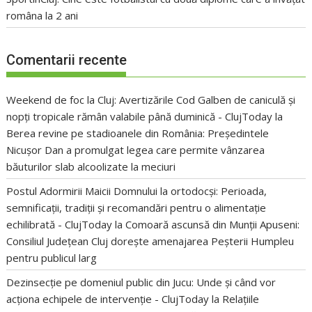
româna la 2 ani
Comentarii recente
Weekend de foc la Cluj: Avertizările Cod Galben de caniculă și
nopți tropicale rămân valabile până duminică - ClujToday
la
Berea revine pe stadioanele din România: Președintele
Nicușor Dan a promulgat legea care permite vânzarea
băuturilor slab alcoolizate la meciuri
Postul Adormirii Maicii Domnului la ortodocși: Perioada,
semnificații, tradiții și recomandări pentru o alimentație
echilibrată - ClujToday
la
Comoară ascunsă din Munții Apuseni:
Consiliul Județean Cluj dorește amenajarea Peșterii Humpleu
pentru publicul larg
Dezinsecție pe domeniul public din Jucu: Unde și când vor
acționa echipele de intervenție - ClujToday
la
Relațiile