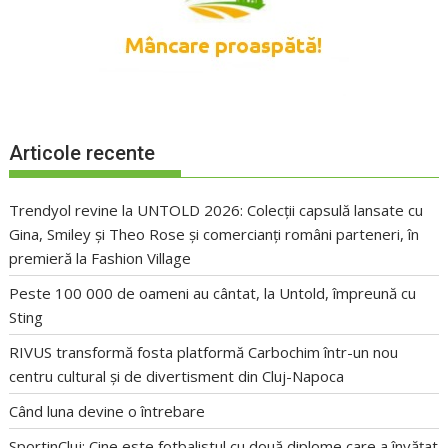
Articole recente
Trendyol revine la UNTOLD 2026: Colecții capsulă lansate cu
Gina, Smiley și Theo Rose și comercianți români parteneri, în
premieră la Fashion Village
Peste 100 000 de oameni au cântat, la Untold, împreună cu
Sting
RIVUS transformă fosta platformă Carbochim într-un nou
centru cultural și de divertisment din Cluj-Napoca
Când luna devine o întrebare
SportinCluj: Cine este fotbalistul cu două diplome care a învățat