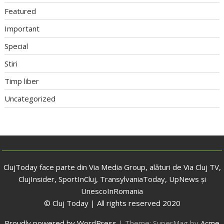
Featured
Important
Special
Stiri
Timp liber
Uncategorized
ClujToday face parte din Via Media Group, alături de Via Cluj TV,
ClujInsider, SportInCluj, TransylvaniaToday, UpNews și
UnescoInRomania
© Cluj Today | All rights reserved 2020
Proudly powered by WordPress
|
Theme: SuperMag by
Acme