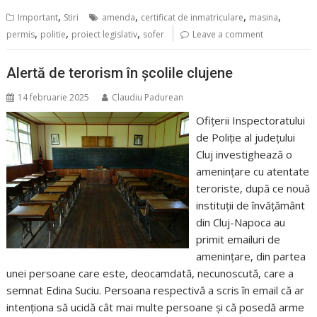
,
,
,
,
Important
Stiri
amenda
certificat de inmatriculare
masina
,
,
,
permis
politie
proiect legislativ
sofer
Leave a comment
Alertă de terorism în școlile clujene
14 februarie 2025
Claudiu Padurean
Ofițerii Inspectoratului
de Poliție al județului
Cluj investighează o
amenințare cu atentate
teroriste, după ce nouă
instituții de învățământ
din Cluj-Napoca au
primit emailuri de
amenințare, din partea
unei persoane care este, deocamdată, necunoscută, care a
semnat Edina Suciu. Persoana respectivă a scris în email că ar
intenționa să ucidă cât mai multe persoane și că posedă arme