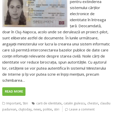
pentru extinderea
sistemului cărților
electronice de
identitate în întreaga
țară. Deocamdată,
doar în Cluj-Napoca, acolo unde se derulează un proiect-pilot,
sunt eliberate astfel de documente. În lunile următoare,
angajații ministerului vor lucra la crearea unui sistem informatic
care să permită interconectarea bazelor publice de date care
conțin infomații relevante despre starea civilă. Noile cărți de
identitate vor reduce birocrația, spun autoritățile. Cu ajutorul
lor, cetățenii se vor putea autentifica în sistemul Ministerului
de Interne și își vor putea scrie ei înșiși mențiuni, precum
schimbarea…
READ MORE
,
,
,
,
Important
Stiri
carti de identitate
catalin giulescu
chestor
claudiu
,
,
,
,
padurean
clujtoday
news
politie
stiri
Leave a comment