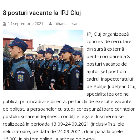
8 posturi vacante la IPJ Cluj
14 septembrie 2021
mihaela.ursan
IPJ Cluj organizează
concurs de recrutare
din sursă externă
pentru ocuparea a 8
posturi vacante de
ajutor șef post din
cadrul Inspectoratului
de Poliţie Judeţean Cluj,
specialitatea ordine
publică, prin încadrare directă, pe funcții de execuție vacante
de polițist, a persoanelor cu studii corespunzătoare cerinţelor
postului şi care îndeplinesc condiţiile legale. Înscrierea se
realizează în perioada 13.09-24.09.2021 (inclusiv în zilele
nelucrătoare, pe data de 24.09.2021, doar până la orele
16:00), în sistem online, la adresa de e-mail: