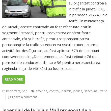
au organizat controale
în trafic în județul Cluj,
în perioada 21-24 iunie.
Astfel, în minivacanța
de Rusalii, aceste controale au fost efectuate atât în
segmentul stradal, pentru prevenirea oricăror fapte
antisociale, cât și în trafic, pentru responsabilizarea
participanților la trafic și reducerea riscului rutier. În urma
activităților desfășurate, au fost aplicate 579 de sancțiuni
contravenționale. „De asemenea, au fost reținute 76 de
permise de conducere, din care 36 pentru nerespectarea
regimului legal de viteză și au fost retrase…
READ MORE
,
,
,
,
,
,
Important
Stiri
amenda
control
permis
politie
sanctiune
trafic
Leave a comment
Incendiul de la Iulius Mall provocat de o