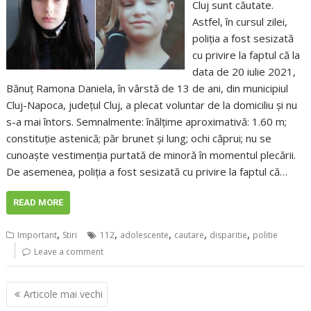
Cluj sunt căutate.
Astfel, în cursul zilei,
poliţia a fost sesizată
cu privire la faptul că la
data de 20 iulie 2021,
Bănuț Ramona Daniela, în vârstă de 13 de ani, din municipiul
Cluj-Napoca, județul Cluj, a plecat voluntar de la domiciliu și nu
s-a mai întors. Semnalmente: înălțime aproximativă: 1.60 m;
constituție astenică; păr brunet și lung; ochi căprui; nu se
cunoaște vestimenția purtată de minoră în momentul plecării.
De asemenea, poliţia a fost sesizată cu privire la faptul că…
READ MORE
,
,
,
,
,
Important
Stiri
112
adolescente
cautare
disparitie
politie
Leave a comment
Navigare
Articole mai vechi
în