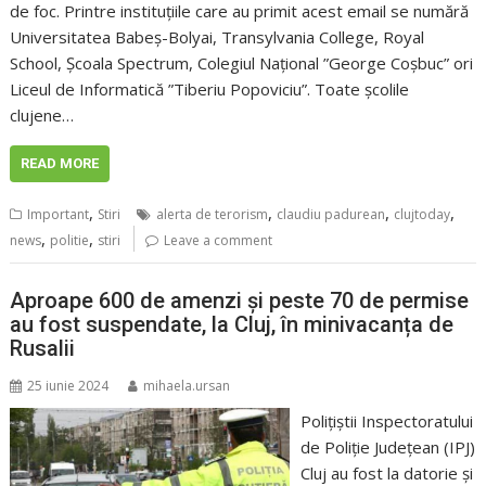
de foc. Printre instituțiile care au primit acest email se numără
Universitatea Babeș-Bolyai, Transylvania College, Royal
School, Școala Spectrum, Colegiul Național ”George Coșbuc” ori
Liceul de Informatică ”Tiberiu Popoviciu”. Toate școlile
clujene…
READ MORE
,
,
,
,
Important
Stiri
alerta de terorism
claudiu padurean
clujtoday
,
,
news
politie
stiri
Leave a comment
Aproape 600 de amenzi și peste 70 de permise
au fost suspendate, la Cluj, în minivacanța de
Rusalii
25 iunie 2024
mihaela.ursan
Polițiștii Inspectoratului
de Poliție Județean (IPJ)
Cluj au fost la datorie și