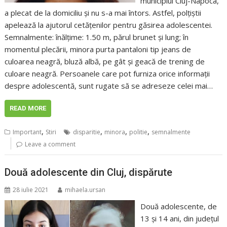
municipiul Cluj-Napoca,
a plecat de la domiciliu și nu s-a mai întors. Astfel, polțiștii
apelează la ajutorul cetățenilor pentru găsirea adolescentei.
Semnalmente: înălţime: 1.50 m, părul brunet și lung; în
momentul plecării, minora purta pantaloni tip jeans de
culoarea neagră, bluză albă, pe gât și geacă de trening de
culoare neagră. Persoanele care pot furniza orice informaţii
despre adolescentă, sunt rugate să se adreseze celei mai…
READ MORE
,
,
,
,
Important
Stiri
disparitie
minora
politie
semnalmente
Leave a comment
Două adolescente din Cluj, dispărute
28 iulie 2021
mihaela.ursan
Două adolescente, de
13 și 14 ani, din județul