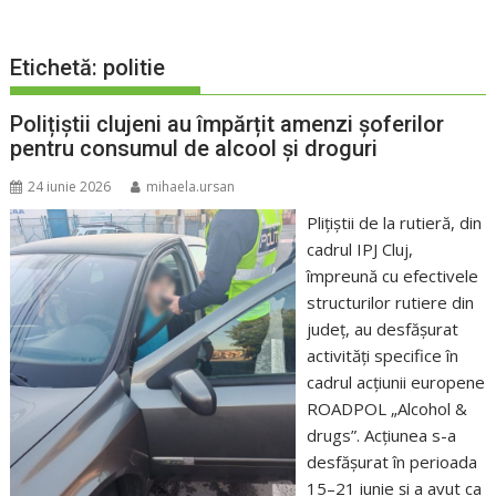
Etichetă:
politie
Polițiștii clujeni au împărțit amenzi șoferilor
pentru consumul de alcool și droguri
24 iunie 2026
mihaela.ursan
Plițiștii de la rutieră, din
cadrul IPJ Cluj,
împreună cu efectivele
structurilor rutiere din
județ, au desfășurat
activități specifice în
cadrul acțiunii europene
ROADPOL „Alcohol &
drugs”. Acțiunea s-a
desfășurat în perioada
15–21 iunie și a avut ca