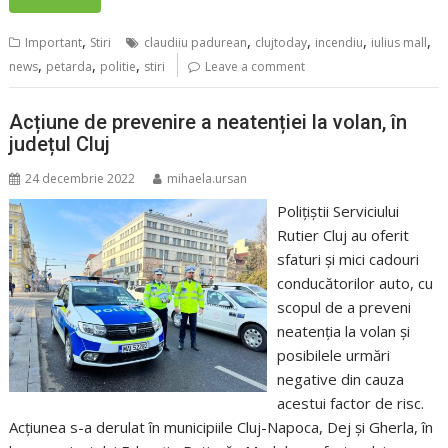
,
,
,
,
,
Important
Stiri
claudiiu padurean
clujtoday
incendiu
iulius mall
,
,
,
news
petarda
politie
stiri
Leave a comment
Acțiune de prevenire a neatenției la volan, în
județul Cluj
24 decembrie 2022
mihaela.ursan
Polițiștii Serviciului
Rutier Cluj au oferit
sfaturi și mici cadouri
conducătorilor auto, cu
scopul de a preveni
neatenția la volan și
posibilele urmări
negative din cauza
acestui factor de risc.
Acțiunea s-a derulat în municipiile Cluj-Napoca, Dej și Gherla, în