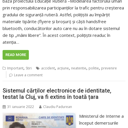
baza proiectului Educație Rutieră –Modelarea factorului uman
prin responsabilizarea participanților la trafic pentru creșterea
gradului de siguranță rutieră. Astfel, polițiștii au împărțit
materiale tipărite (flyere și broșuri) și căști handsfree
bluetooth, conducătorilor auto care nu au în dotare sistemul
de tip „mâini libere”. În acest context, polițiștii readuc în
atenția…
READ MORE
,
,
,
,
,
Important
Stiri
accident
acţiune
neatentie
politie
prevenire
Leave a comment
Sistemul cărților electronice de identitate,
testat la Cluj, va fi extins în toată țara
31 ianuarie 2022
Claudiu Padurean
Ministerul de Interne a
început demersurile