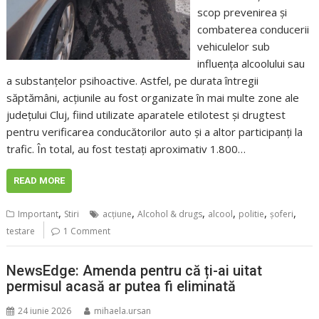
scop prevenirea și
combaterea conducerii
vehiculelor sub
influența alcoolului sau
a substanțelor psihoactive. Astfel, pe durata întregii
săptămâni, acțiunile au fost organizate în mai multe zone ale
județului Cluj, fiind utilizate aparatele etilotest și drugtest
pentru verificarea conducătorilor auto și a altor participanți la
trafic. În total, au fost testați aproximativ 1.800…
READ MORE
,
,
,
,
,
,
Important
Stiri
acţiune
Alcohol & drugs
alcool
politie
şoferi
testare
1 Comment
NewsEdge: Amenda pentru că ți-ai uitat
permisul acasă ar putea fi eliminată
24 iunie 2026
mihaela.ursan