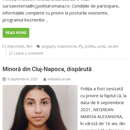
sursaexterna@cj.politiaromana.ro. Condițiile de participare,
informațiile complete cu privire la posturile existente,
programul înscrierilor…
READ MORE
,
,
,
,
,
,
Important
Stiri
angajari
inspectorat
IPJ
politie
post
vacant
Leave a comment
Minoră din Cluj-Napoca, dispărută
9 septembrie 2021
mihaela.ursan
Poliţia a fost sesizată
cu privire la faptul că, la
data de 8 septembrie
2021, NEGREAN
MARISA ALEXANDRA,
în vârstă de 16 ani, din