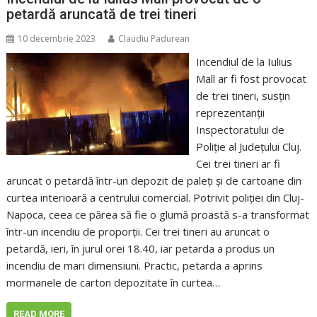
petardă aruncată de trei tineri
10 decembrie 2023
Claudiu Padurean
Incendiul de la Iulius
Mall ar fi fost provocat
de trei tineri, susțin
reprezentanții
Inspectoratului de
Poliție al Județului Cluj.
Cei trei tineri ar fi
aruncat o petardă într-un depozit de paleți și de cartoane din
curtea interioară a centrului comercial. Potrivit poliției din Cluj-
Napoca, ceea ce părea să fie o glumă proastă s-a transformat
într-un incendiu de proporții. Cei trei tineri au aruncat o
petardă, ieri, în jurul orei 18.40, iar petarda a produs un
incendiu de mari dimensiuni. Practic, petarda a aprins
mormanele de carton depozitate în curtea…
READ MORE