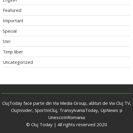
Featured
Important
Special
Stiri
Timp liber
Uncategorized
ClujToday face parte din Via Media Group, alături de Via Cluj TV,
ClujInsider, SportInCluj, TransylvaniaToday, UpNews și
UnescoInRomania
© Cluj Today | All rights reserved 2020