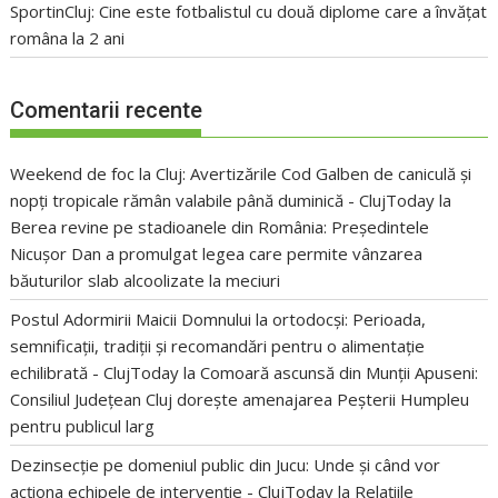
SportinCluj: Cine este fotbalistul cu două diplome care a învățat
româna la 2 ani
Comentarii recente
Weekend de foc la Cluj: Avertizările Cod Galben de caniculă și
nopți tropicale rămân valabile până duminică - ClujToday
la
Berea revine pe stadioanele din România: Președintele
Nicușor Dan a promulgat legea care permite vânzarea
băuturilor slab alcoolizate la meciuri
Postul Adormirii Maicii Domnului la ortodocși: Perioada,
semnificații, tradiții și recomandări pentru o alimentație
echilibrată - ClujToday
la
Comoară ascunsă din Munții Apuseni:
Consiliul Județean Cluj dorește amenajarea Peșterii Humpleu
pentru publicul larg
Dezinsecție pe domeniul public din Jucu: Unde și când vor
acționa echipele de intervenție - ClujToday
la
Relațiile