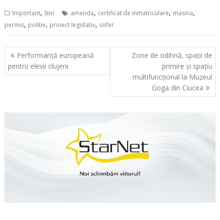
,
,
,
,
Important
Stiri
amenda
certificat de inmatriculare
masina
,
,
,
permis
politie
proiect legislativ
sofer
Navigare
Performanță europeană
Zone de odihnă, spații de
în
pentru elevii clujeni
primire și spațiu
articole
multifuncțional la Muzeul
Goga din Ciucea