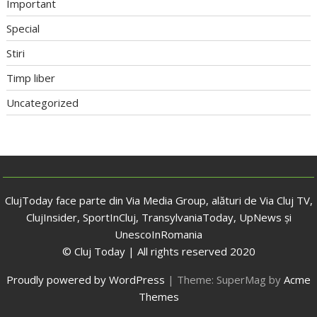
Important
Special
Stiri
Timp liber
Uncategorized
ClujToday face parte din Via Media Group, alături de Via Cluj TV,
ClujInsider, SportInCluj, TransylvaniaToday, UpNews și
UnescoInRomania
© Cluj Today | All rights reserved 2020
Proudly powered by WordPress
|
Theme: SuperMag by
Acme
Themes