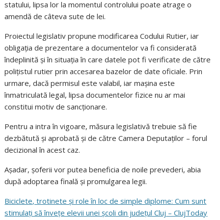
statului, lipsa lor la momentul controlului poate atrage o
amendă de câteva sute de lei.
Proiectul legislativ propune modificarea Codului Rutier, iar
obligația de prezentare a documentelor va fi considerată
îndeplinită și în situația în care datele pot fi verificate de către
polițistul rutier prin accesarea bazelor de date oficiale. Prin
urmare, dacă permisul este valabil, iar mașina este
înmatriculată legal, lipsa documentelor fizice nu ar mai
constitui motiv de sancționare.
Pentru a intra în vigoare, măsura legislativă trebuie să fie
dezbătută și aprobată și de către Camera Deputaților – forul
decizional în acest caz.
Așadar, șoferii vor putea beneficia de noile prevederi, abia
după adoptarea finală și promulgarea legii.
Biciclete, trotinete și role în loc de simple diplome: Cum sunt
stimulați să învețe elevii unei școli din județul Cluj – ClujToday