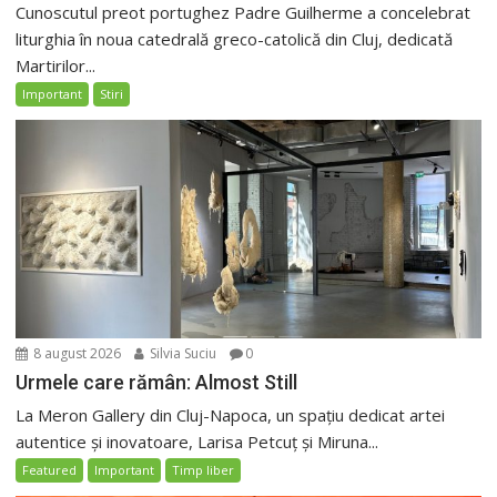
Cunoscutul preot portughez Padre Guilherme a concelebrat
liturghia în noua catedrală greco-catolică din Cluj, dedicată
Martirilor...
Important
Stiri
8 august 2026
Silvia Suciu
0
Urmele care rămân: Almost Still
La Meron Gallery din Cluj-Napoca, un spațiu dedicat artei
autentice și inovatoare, Larisa Petcuț și Miruna...
Featured
Important
Timp liber