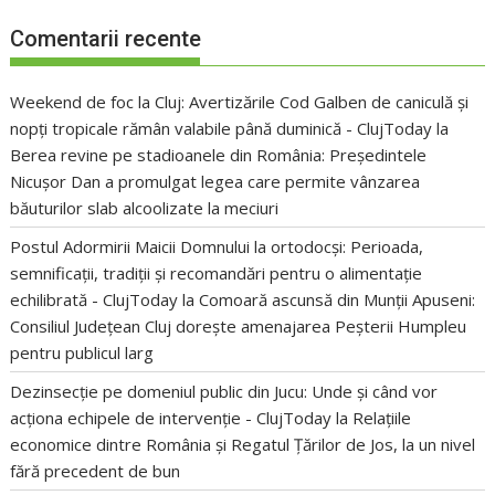
Comentarii recente
Weekend de foc la Cluj: Avertizările Cod Galben de caniculă și
nopți tropicale rămân valabile până duminică - ClujToday
la
Berea revine pe stadioanele din România: Președintele
Nicușor Dan a promulgat legea care permite vânzarea
băuturilor slab alcoolizate la meciuri
Postul Adormirii Maicii Domnului la ortodocși: Perioada,
semnificații, tradiții și recomandări pentru o alimentație
echilibrată - ClujToday
la
Comoară ascunsă din Munții Apuseni:
Consiliul Județean Cluj dorește amenajarea Peșterii Humpleu
pentru publicul larg
Dezinsecție pe domeniul public din Jucu: Unde și când vor
acționa echipele de intervenție - ClujToday
la
Relațiile
economice dintre România și Regatul Țărilor de Jos, la un nivel
fără precedent de bun