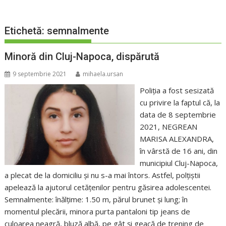
Etichetă:
semnalmente
Minoră din Cluj-Napoca, dispărută
9 septembrie 2021
mihaela.ursan
Poliţia a fost sesizată
cu privire la faptul că, la
data de 8 septembrie
2021, NEGREAN
MARISA ALEXANDRA,
în vârstă de 16 ani, din
municipiul Cluj-Napoca,
a plecat de la domiciliu și nu s-a mai întors. Astfel, polțiștii
apelează la ajutorul cetățenilor pentru găsirea adolescentei.
Semnalmente: înălţime: 1.50 m, părul brunet și lung; în
momentul plecării, minora purta pantaloni tip jeans de
culoarea neagră, bluză albă, pe gât și geacă de trening de