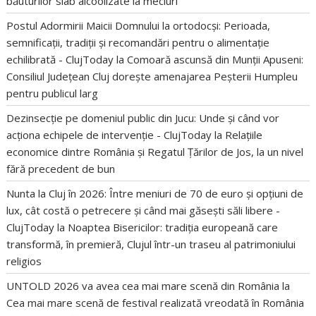
băuturilor slab alcoolizate la meciuri
Postul Adormirii Maicii Domnului la ortodocși: Perioada,
semnificații, tradiții și recomandări pentru o alimentație
echilibrată - ClujToday
la
Comoară ascunsă din Munții Apuseni:
Consiliul Județean Cluj dorește amenajarea Peșterii Humpleu
pentru publicul larg
Dezinsecție pe domeniul public din Jucu: Unde și când vor
acționa echipele de intervenție - ClujToday
la
Relațiile
economice dintre România și Regatul Țărilor de Jos, la un nivel
fără precedent de bun
Nunta la Cluj în 2026: Între meniuri de 70 de euro și opțiuni de
lux, cât costă o petrecere și când mai găsești săli libere -
ClujToday
la
Noaptea Bisericilor: tradiția europeană care
transformă, în premieră, Clujul într-un traseu al patrimoniului
religios
UNTOLD 2026 va avea cea mai mare scenă din România
la
Cea mai mare scenă de festival realizată vreodată în România