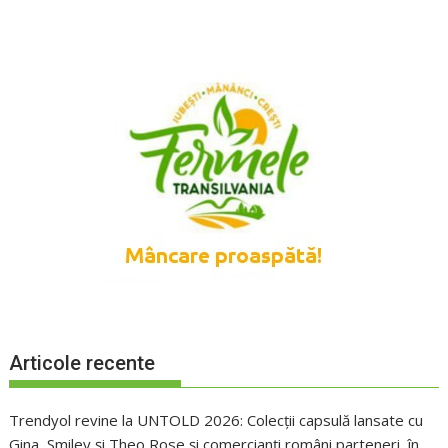
Articole recente
Trendyol revine la UNTOLD 2026: Colecții capsulă lansate cu
Gina, Smiley și Theo Rose și comercianți români parteneri, în