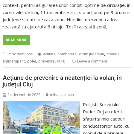
context, pentru asigurarea unor condiţii optime de circulaţie, în
cursul zilei de luni, 11 decembrie a.c., s-a acţionat pe 9 drumuri
județene situate pe raza zonei Huedin. Intervenția a fost
realizată cu ajutorul a 6 utilaje. Tot în această zonă,…
READ MORE
,
,
,
,
Important
Stiri
acţiune
combatere
drum judetean
material
,
,
,
antiderapant
polei
prevenire
utilaj
Leave a comment
Acțiune de prevenire a neatenției la volan, în
județul Cluj
24 decembrie 2022
mihaela.ursan
Polițiștii Serviciului
Rutier Cluj au oferit
sfaturi și mici cadouri
conducătorilor auto, cu
scopul de a preveni