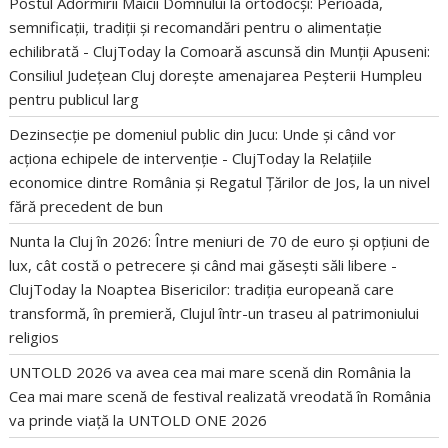
Postul Adormirii Maicii Domnului la ortodocși: Perioada,
semnificații, tradiții și recomandări pentru o alimentație
echilibrată - ClujToday
la
Comoară ascunsă din Munții Apuseni:
Consiliul Județean Cluj dorește amenajarea Peșterii Humpleu
pentru publicul larg
Dezinsecție pe domeniul public din Jucu: Unde și când vor
acționa echipele de intervenție - ClujToday
la
Relațiile
economice dintre România și Regatul Țărilor de Jos, la un nivel
fără precedent de bun
Nunta la Cluj în 2026: Între meniuri de 70 de euro și opțiuni de
lux, cât costă o petrecere și când mai găsești săli libere -
ClujToday
la
Noaptea Bisericilor: tradiția europeană care
transformă, în premieră, Clujul într-un traseu al patrimoniului
religios
UNTOLD 2026 va avea cea mai mare scenă din România
la
Cea mai mare scenă de festival realizată vreodată în România
va prinde viață la UNTOLD ONE 2026