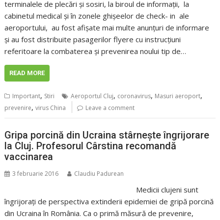
terminalele de plecări și sosiri, la biroul de informații, la
cabinetul medical și în zonele ghișeelor de check- in ale
aeroportului, au fost afișate mai multe anunțuri de informare
și au fost distribuite pasagerilor flyere cu instrucțiuni
referitoare la combaterea și prevenirea noului tip de…
READ MORE
,
,
,
,
Important
Stiri
Aeroportul Cluj
coronavirus
Masuri aeroport
,
prevenire
virus China
Leave a comment
Gripa porcină din Ucraina stârnește îngrijorare
la Cluj. Profesorul Cârstina recomandă
vaccinarea
3 februarie 2016
Claudiu Padurean
Medicii clujeni sunt
îngrijorați de perspectiva extinderii epidemiei de gripă porcină
din Ucraina în România. Ca o primă măsură de prevenire,