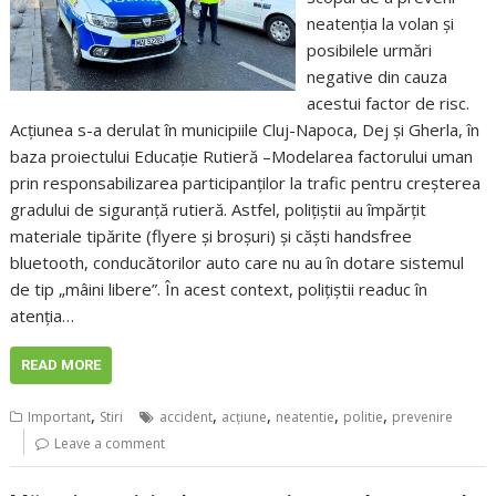
neatenția la volan și
posibilele urmări
negative din cauza
acestui factor de risc.
Acțiunea s-a derulat în municipiile Cluj-Napoca, Dej și Gherla, în
baza proiectului Educație Rutieră –Modelarea factorului uman
prin responsabilizarea participanților la trafic pentru creșterea
gradului de siguranță rutieră. Astfel, polițiștii au împărțit
materiale tipărite (flyere și broșuri) și căști handsfree
bluetooth, conducătorilor auto care nu au în dotare sistemul
de tip „mâini libere”. În acest context, polițiștii readuc în
atenția…
READ MORE
,
,
,
,
,
Important
Stiri
accident
acţiune
neatentie
politie
prevenire
Leave a comment