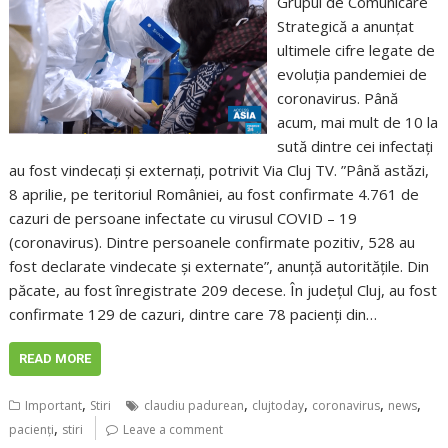
Grupul de Comunicare
Strategică a anunțat
ultimele cifre legate de
evoluția pandemiei de
coronavirus. Până
acum, mai mult de 10 la
sută dintre cei infectați
au fost vindecați și externați, potrivit Via Cluj TV. ”Până astăzi,
8 aprilie, pe teritoriul României, au fost confirmate 4.761 de
cazuri de persoane infectate cu virusul COVID – 19
(coronavirus). Dintre persoanele confirmate pozitiv, 528 au
fost declarate vindecate și externate”, anunță autoritățile. Din
păcate, au fost înregistrate 209 decese. În județul Cluj, au fost
confirmate 129 de cazuri, dintre care 78 pacienți din…
READ MORE
,
,
,
,
,
Important
Stiri
claudiu padurean
clujtoday
coronavirus
news
,
pacienţi
stiri
Leave a comment