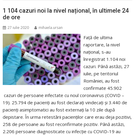
1 104 cazuri noi la nivel național, în ultimele 24
de ore
27 iulie 2020
mihaela.ursan
Față de ultima
raportare, la nivel
național, s-au
înregistrat 1.104 noi
cazuri. Până astăzi, 27
iulie, pe teritoriul
României, au fost
confirmate 45.902
cazuri de persoane infectate cu noul coronavirus (COVID –
19). 25.794 de pacienți au fost declarați vindecați și 3.440 de
pacienți asimptomatici au fost externați la 10 zile după
depistare. În urma retestării pacienților care erau deja pozitivi,
258 de persoane au fost reconfirmate pozitiv. Până astăzi,
2.206 persoane diagnosticate cu infecție cu COVID-19 au