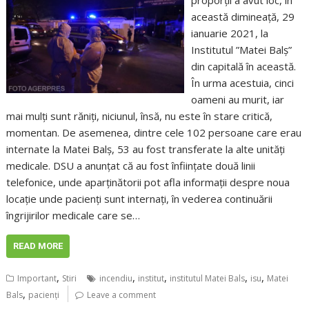
proporții a avut loc, în
această dimineață, 29
ianuarie 2021, la
Institutul ”Matei Balș”
din capitală în această.
În urma acestuia, cinci
oameni au murit, iar
mai mulți sunt răniți, niciunul, însă, nu este în stare critică,
momentan. De asemenea, dintre cele 102 persoane care erau
internate la Matei Balș, 53 au fost transferate la alte unități
medicale. DSU a anunțat că au fost înființate două linii
telefonice, unde aparținătorii pot afla informații despre noua
locație unde pacienți sunt internați, în vederea continuării
îngrijirilor medicale care se…
READ MORE
,
,
,
,
,
Important
Stiri
incendiu
institut
institutul Matei Bals
isu
Matei
,
Bals
pacienţi
Leave a comment