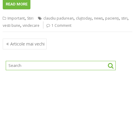
READ MORE
,
,
,
,
,
,
Important
Stiri
claudiu padurean
clujtoday
news
pacienţi
stiri
,
vesti bune
vindecare
1 Comment
Navigare
Articole mai vechi
în
articole