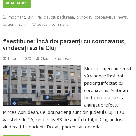
READ MORE
,
,
,
,
,
Important
Stiri
claudiu padurean
clujtoday
coronavirus
news
,
pacienţi
stiri
Leave a comment
#vestibune: Încă doi pacienți cu coronavirus,
vindecați azi la Cluj
1 aprilie 2020
Claudiu Padurean
Medicii clujeni au reușit
să vindece încă doi
pacienți infectați cu
coronavirus. Ambii au
fost externați azi, a
anunțat prefectul
Mircea Abrudean. Cei doi pacienți sunt din județul Cluj. Ei au
vârstele de 25, respectiv 33 de ani. În total, în Cluj, au fost
vindecați 11 pacienți. Doi alți pacienți au decedat.