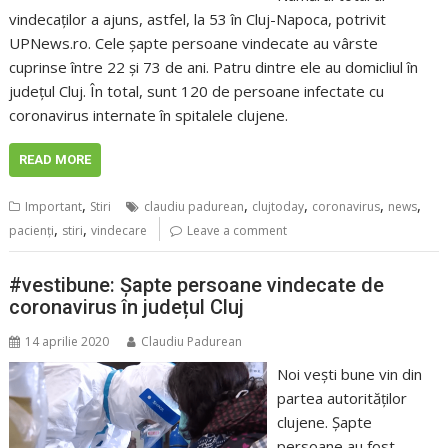
vindecaților a ajuns, astfel, la 53 în Cluj-Napoca, potrivit
UPNews.ro. Cele șapte persoane vindecate au vârste
cuprinse între 22 și 73 de ani. Patru dintre ele au domicliul în
județul Cluj. În total, sunt 120 de persoane infectate cu
coronavirus internate în spitalele clujene.
READ MORE
,
,
,
,
,
Important
Stiri
claudiu padurean
clujtoday
coronavirus
news
,
,
pacienţi
stiri
vindecare
Leave a comment
#vestibune: Șapte persoane vindecate de
coronavirus în județul Cluj
14 aprilie 2020
Claudiu Padurean
Noi vești bune vin din
partea autorităților
clujene. Șapte
persoane au fost