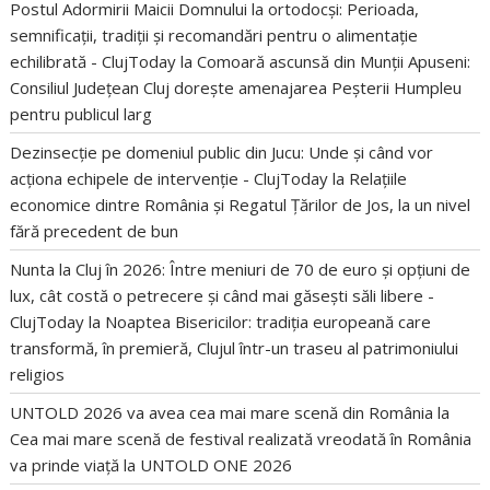
Postul Adormirii Maicii Domnului la ortodocși: Perioada,
semnificații, tradiții și recomandări pentru o alimentație
echilibrată - ClujToday
la
Comoară ascunsă din Munții Apuseni:
Consiliul Județean Cluj dorește amenajarea Peșterii Humpleu
pentru publicul larg
Dezinsecție pe domeniul public din Jucu: Unde și când vor
acționa echipele de intervenție - ClujToday
la
Relațiile
economice dintre România și Regatul Țărilor de Jos, la un nivel
fără precedent de bun
Nunta la Cluj în 2026: Între meniuri de 70 de euro și opțiuni de
lux, cât costă o petrecere și când mai găsești săli libere -
ClujToday
la
Noaptea Bisericilor: tradiția europeană care
transformă, în premieră, Clujul într-un traseu al patrimoniului
religios
UNTOLD 2026 va avea cea mai mare scenă din România
la
Cea mai mare scenă de festival realizată vreodată în România
va prinde viață la UNTOLD ONE 2026