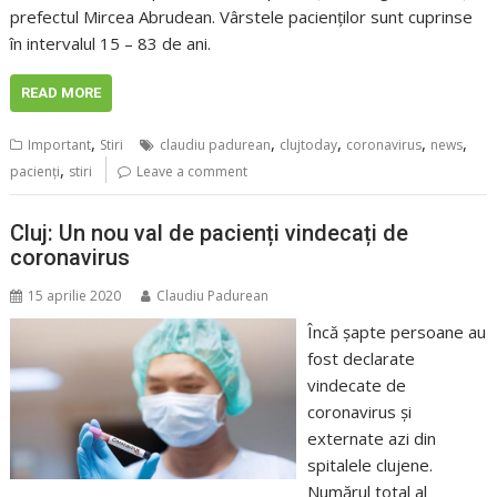
prefectul Mircea Abrudean. Vârstele pacienților sunt cuprinse
în intervalul 15 – 83 de ani.
READ MORE
,
,
,
,
,
Important
Stiri
claudiu padurean
clujtoday
coronavirus
news
,
pacienţi
stiri
Leave a comment
Cluj: Un nou val de pacienți vindecați de
coronavirus
15 aprilie 2020
Claudiu Padurean
Încă șapte persoane au
fost declarate
vindecate de
coronavirus și
externate azi din
spitalele clujene.
Numărul total al