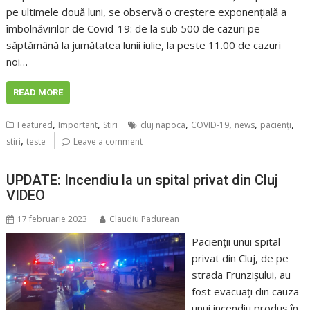
pe ultimele două luni, se observă o creștere exponențială a
îmbolnăvirilor de Covid-19: de la sub 500 de cazuri pe
săptămână la jumătatea lunii iulie, la peste 11.00 de cazuri
noi…
READ MORE
,
,
,
,
,
,
Featured
Important
Stiri
cluj napoca
COVID-19
news
pacienţi
,
stiri
teste
Leave a comment
UPDATE: Incendiu la un spital privat din Cluj
VIDEO
17 februarie 2023
Claudiu Padurean
Pacienții unui spital
privat din Cluj, de pe
strada Frunzișului, au
fost evacuați din cauza
unui incendiu produs în