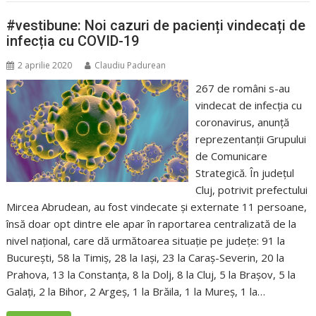
#vestibune: Noi cazuri de pacienți vindecați de
infecția cu COVID-19
2 aprilie 2020
Claudiu Padurean
267 de români s-au
vindecat de infecția cu
coronavirus, anunță
reprezentanții Grupului
de Comunicare
Strategică. În județul
Cluj, potrivit prefectului
Mircea Abrudean, au fost vindecate și externate 11 persoane,
însă doar opt dintre ele apar în raportarea centralizată de la
nivel național, care dă următoarea situație pe județe: 91 la
București, 58 la Timiș, 28 la Iași, 23 la Caraș-Severin, 20 la
Prahova, 13 la Constanța, 8 la Dolj, 8 la Cluj, 5 la Brașov, 5 la
Galați, 2 la Bihor, 2 Argeș, 1 la Brăila, 1 la Mureș, 1 la…