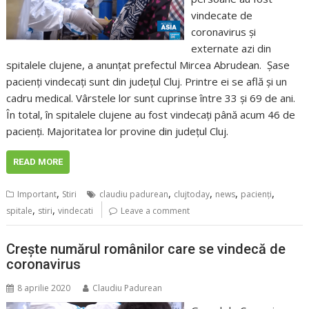
vindecate de
coronavirus și
externate azi din
spitalele clujene, a anunțat prefectul Mircea Abrudean. Șase
pacienți vindecați sunt din județul Cluj. Printre ei se află și un
cadru medical. Vârstele lor sunt cuprinse între 33 și 69 de ani.
În total, în spitalele clujene au fost vindecați până acum 46 de
pacienți. Majoritatea lor provine din județul Cluj.
READ MORE
,
,
,
,
,
Important
Stiri
claudiu padurean
clujtoday
news
pacienţi
,
,
spitale
stiri
vindecati
Leave a comment
Crește numărul românilor care se vindecă de
coronavirus
8 aprilie 2020
Claudiu Padurean