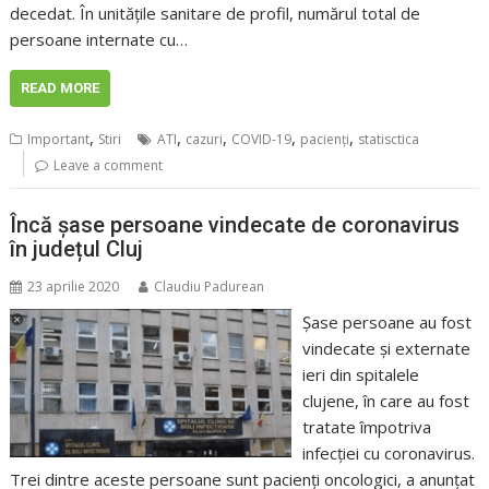
decedat. În unitățile sanitare de profil, numărul total de
persoane internate cu…
READ MORE
,
,
,
,
,
Important
Stiri
ATI
cazuri
COVID-19
pacienţi
statisctica
Leave a comment
Încă șase persoane vindecate de coronavirus
în județul Cluj
23 aprilie 2020
Claudiu Padurean
Șase persoane au fost
vindecate și externate
ieri din spitalele
clujene, în care au fost
tratate împotriva
infecției cu coronavirus.
Trei dintre aceste persoane sunt pacienți oncologici, a anunțat